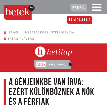
Profil
Támogatás
#
#
IZRAEL
MESTERSÉGES INTELLIGENCIA
#
ENERGIAVÁLSÁG
hetilap
A génjeinkbe van írva:
ezért különböznek a nők
és a férfiak