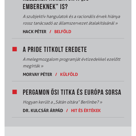
EMBEREKNEK” IS?
A szubjektív hangulatok és a racionális érvek hiánya
rossz tanácsadó az államszervezet átalakításánál
»
HACK PÉTER
/
BELFÖLD
A PRIDE TITKOLT EREDETE
A melegmozgalom programját évtizedekkel ezelőtt
megírták
»
MORVAY PÉTER
/
KÜLFÖLD
PERGAMON ŐSI TITKA ÉS EURÓPA SORSA
Hogyan került a „Sátán oltára” Berlinbe?
»
DR. KULCSÁR ÁRPÁD
/
HIT ÉS ÉRTÉKEK