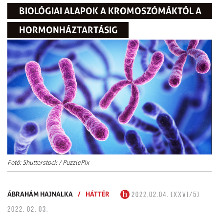
BIOLÓGIAI ALAPOK A KROMOSZÓMÁKTÓL A
HORMONHÁZTARTÁSIG
Fotó: Shutterstock / PuzzlePix
ÁBRAHÁM HAJNALKA
/
HÁTTÉR
2022.02.04. (XXVI/5)
2022. 02. 03.