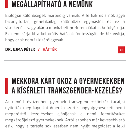
megállapítható a nemünk
Biológiai különbségek márpedig vannak. A férfiak és a nők agya
bizonyítottan, genetikailag különbözik egymástól, és ez a
viselkedést vagy akár a munkabeli preferenciákat is befolyásolja.
Ez nem zárja ki a kulturális hatások fontosságát, de bizonyítja,
hogy azok nem is kizárólagosak.
DR. UJMA PÉTER
/
HÁTTÉR
Mekkora kárt okoz a gyermekekben
a kísérleti transzgender-kezelés?
Az elmúlt évtizedben gyermek transzgender-klinikák tucatjai
nyitották meg kapuikat Amerika szerte, hogy úgynevezett nemi
megerősítő kezeléseket ajánljanak a nemi identitásukat
megkérdőjelező gyermekeknek. Arról azonban már kevesebb szó
esik, hogy a terápia sok esetben nem nyújt megoldást a lelki