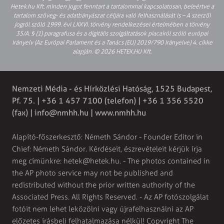
Hetek.hu Kft. minden jogot fenntart a tartalommal kapcsolatosan, beleértve a
tartalom szöveg- és adatbányászat céljára való felhasználását is – A szerzői
jogról szóló 1999. évi LXXVI. törvény rendelkezései értelmében a törvény
35/A. § (1) paragrafusa és a digitális szolgáltatások piacairól szóló európai
irányelv (Az Európai Parlament és a Tanács (EU) 2019/790 Irányelve) 4. cikke
alapján. © 2026 HETEK.HU Kft.
Nemzeti Média - és Hírközlési Hatóság, 1525 Budapest,
Pf. 75. | +36 1 457 7100 (telefon) | +36 1 356 5520
(fax) |
info@nmhh.hu
| www.nmhh.hu
Alapító-főszerkesztő: Németh Sándor - Founder Editor in
Chief: Németh Sándor. Kérdéseit, észrevételeit kérjük írja
meg címünkre:
hetek@hetek.hu
. - The photos contained in
the AP photo service may not be published and
redistributed without the prior written authority of the
Associated Press. All Rights Reserved. - Az AP fotószolgálat
fotóit nem lehet leközölni vagy újrafelhasználni az AP
előzetes írásbeli felhatalmazása nélkül! Copyright The