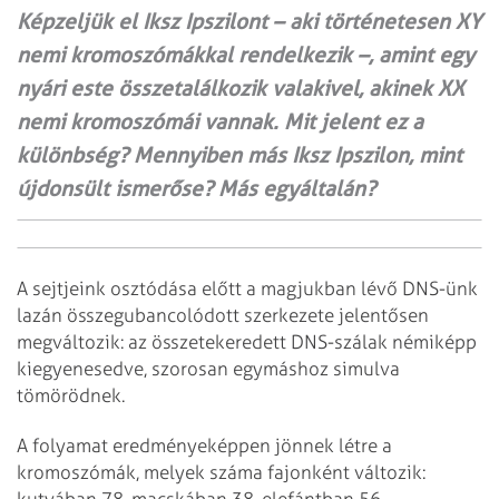
Képzeljük el Iksz Ipszilont – aki történetesen XY
nemi kromoszómákkal rendelkezik –, amint egy
nyári este összetalálkozik valakivel, akinek XX
nemi kromoszómái vannak. Mit jelent ez a
különbség? Mennyiben más Iksz Ipszilon, mint
újdonsült ismerőse? Más egyáltalán?
A sejtjeink osztódása előtt a magjukban lévő DNS-ünk
lazán összegubancolódott szerkezete jelentősen
megváltozik: az összetekeredett DNS-szálak némiképp
kiegyenesedve, szorosan egymáshoz simulva
tömörödnek.
A folyamat eredményeképpen jönnek létre a
kromoszómák, melyek száma fajonként változik:
kutyában 78, macskában 38, elefántban 56