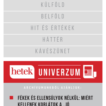
KÜLFÖLD
BELFÖLD
HIT ÉS ÉRTÉKEK
HÁTTÉR
KÁVÉSZÜNET
ARCHÍVUMUNKBÓL AJÁNLJUK:
FÉKEK ÉS ELLENSÚLYOK NÉLKÜL: MIÉRT
KELLENEK KORLÁTOK A „JÓ