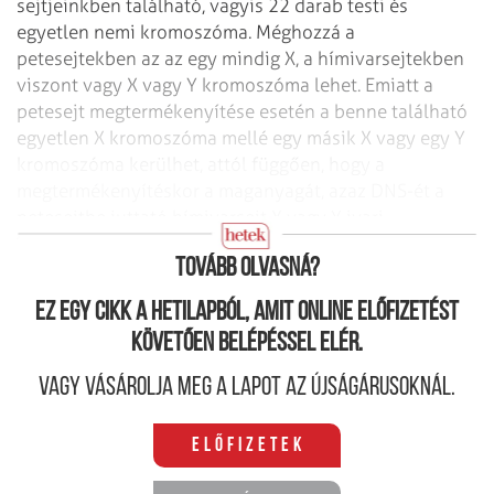
sejtjeinkben található, vagyis 22 darab testi és
egyetlen nemi kromoszóma. Méghozzá a
petesejtekben az az egy mindig X, a hímivarsejtekben
viszont vagy X vagy Y kromoszóma lehet. Emiatt a
petesejt megtermékenyítése esetén a benne található
egyetlen X kromoszóma mellé egy másik X vagy egy Y
kromoszóma kerülhet, attól függően, hogy a
megtermékenyítéskor a maganyagát, azaz DNS-ét a
petesejtbe juttató hímivarsejt X vagy Y ivari
kromoszómát tartalmaz-e.
Tovább olvasná?
Ez egy cikk a hetilapból, amit online előfizetést
követően belépéssel elér.
Vagy vásárolja meg a lapot az újságárusoknál.
Előfizetek