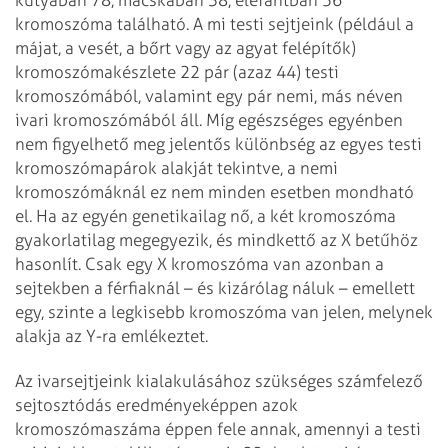
kromoszóma található. A mi testi sejtjeink (például a
májat, a vesét, a bőrt vagy az agyat felépítők)
kromoszómakészlete 22 pár (azaz 44) testi
kromoszómából, valamint egy pár nemi, más néven
ivari kromoszómából áll. Míg egészséges egyénben
nem figyelhető meg jelentős különbség az egyes testi
kromoszómapárok alakját tekintve, a nemi
kromoszómáknál ez nem minden esetben mondható
el. Ha az egyén genetikailag nő, a két kromoszóma
gyakorlatilag megegyezik, és mindkettő az X betűhöz
hasonlít. Csak egy X kromoszóma van azonban a
sejtekben a férfiaknál – és kizárólag náluk – emellett
egy, szinte a legkisebb kromoszóma van jelen, melynek
alakja az Y-ra emlékeztet.
Az ivarsejtjeink kialakulásához szükséges számfelező
sejtosztódás eredményeképpen azok
kromoszómaszáma éppen fele annak, amennyi a testi