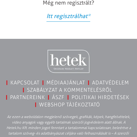
Még nem regisztrált?
Itt regisztrálhat
*
KAPCSOLAT
MÉDIAAJÁNLAT
ADATVÉDELEM
SZABÁLYZAT A KOMMENTELÉSRŐL
PARTNEREINK
ÁSZF
POLITIKAI HIRDETÉSEK
WEBSHOP TÁJÉKOZTATÓ
Az ezen a weboldalon megjelenő szövegek, grafikák, képek, hangfelvételek,
video anyagok vagy egyéb tartalmak szerzői jogvédelem alatt állnak. A
Hetek.hu Kft. minden jogot fenntart a tartalommal kapcsolatosan, beleértve a
tartalom szöveg- és adatbányászat céljára való felhasználását is – A szerzői