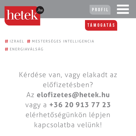
Profil
Támogatás
#
#
IZRAEL
MESTERSÉGES INTELLIGENCIA
#
ENERGIAVÁLSÁG
Kérdése van, vagy elakadt az
előfizetésben?
Az
elofizetes@hetek.hu
vagy a
+36 20 913 77 23
elérhetőségünkön lépjen
kapcsolatba velünk!