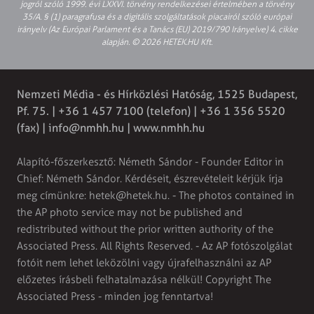
jogról szóló 1999. évi LXXVI. törvény rendelkezései értelmében a törvény
35/A. § (1) paragrafusa és a digitális szolgáltatások piacairól szóló európai
irányelv (Az Európai Parlament és a Tanács (EU) 2019/790 Irányelve) 4. cikke
alapján. © 2026 HETEK.HU Kft.
Nemzeti Média - és Hírközlési Hatóság, 1525 Budapest,
Pf. 75. | +36 1 457 7100 (telefon) | +36 1 356 5520
(fax) |
info@nmhh.hu
| www.nmhh.hu
Alapító-főszerkesztő: Németh Sándor - Founder Editor in
Chief: Németh Sándor. Kérdéseit, észrevételeit kérjük írja
meg címünkre:
hetek@hetek.hu
. - The photos contained in
the AP photo service may not be published and
redistributed without the prior written authority of the
Associated Press. All Rights Reserved. - Az AP fotószolgálat
fotóit nem lehet leközölni vagy újrafelhasználni az AP
előzetes írásbeli felhatalmazása nélkül! Copyright The
Associated Press - minden jog fenntartva!