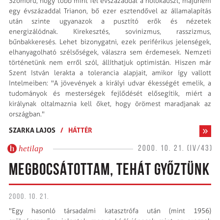
Szomorú, hogy több mint fél évszázaddal a holokauszt, majdnem
egy évszázaddal Trianon, bő ezer esztendővel az államalapítás
után szinte ugyanazok a pusztító erők és nézetek
energizálódnak. Kirekesztés, sovinizmus, rasszizmus,
bűnbakkeresés. Lehet bizonygatni, ezek periférikus jelenségek,
elhanyagolható szélsőségek, válaszra sem érdemesek. Nemzeti
történetünk nem erről szól, állíthatjuk optimistán. Hiszen már
Szent István lerakta a tolerancia alapjait, amikor így vallott
Intelmeiben: "A jövevények a királyi udvar ékességét emelik, a
tudományok és mesterségek fejlődését elősegítik, miért a
királynak oltalmaznia kell őket, hogy örömest maradjanak az
országban."
SZARKA LAJOS
/
HÁTTÉR
hetilap
2000. 10. 21. (IV/43)
MEGBOCSÁTOTTAM, TEHÁT GYŐZTÜNK
2000. 10. 21.
"Egy hasonló társadalmi katasztrófa után (mint 1956)