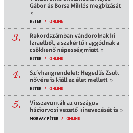
Gábor és Borsa Miklós megbízását
»
HETEK
/
ONLINE
3.
Rekordszámban vándorolnak ki
Izraelből, a szakértők aggódnak a
csökkenő népesség miatt
»
HETEK
/
ONLINE
4.
Szívhangrendelet: Hegedűs Zsolt
nővére is kiáll az élet mellett
»
HETEK
/
ONLINE
5.
Visszavonták az országos
háziorvosi vezető kinevezését is
»
MORVAY PÉTER
/
ONLINE