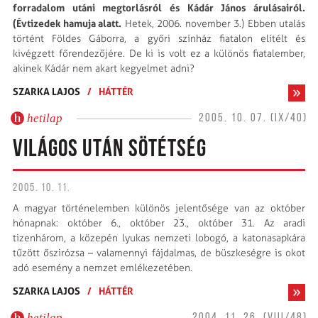
forradalom utáni megtorlásról és Kádár János árulásairól.
(
Évtizedek hamuja alatt.
Hetek, 2006. november 3.) Ebben utalás
történt Földes Gáborra, a győri színház fiatalon elítélt és
kivégzett főrendezőjére. De ki is volt ez a különös fiatalember,
akinek Kádár nem akart kegyelmet adni?
SZARKA LAJOS
/
HÁTTÉR
hetilap
2005. 10. 07. (IX/40)
VILÁGOS UTÁN SÖTÉTSÉG
2005. 10. 11.
A magyar történelemben különös jelentősége van az október
hónapnak: október 6., október 23., október 31. Az aradi
tizenhárom, a közepén lyukas nemzeti lobogó, a katonasapkára
tűzött őszirózsa – valamennyi fájdalmas, de büszkeségre is okot
adó esemény a nemzet emlékezetében.
SZARKA LAJOS
/
HÁTTÉR
hetilap
2004. 11. 26. (VIII/48)