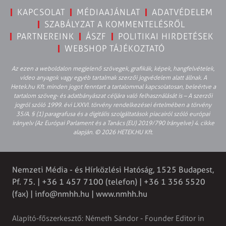
KAPCSOLAT
MÉDIAAJÁNLAT
ADATVÉDELEM
SZABÁLYZAT A KOMMENTELÉSRŐL
PARTNEREINK
ÁSZF
POLITIKAI HIRDETÉSEK
WEBSHOP TÁJÉKOZTATÓ
Az ezen a weboldalon megjelenő szövegek, grafikák, képek, hangfelvételek,
video anyagok vagy egyéb tartalmak szerzői jogvédelem alatt állnak. A
Hetek.hu Kft. minden jogot fenntart a tartalommal kapcsolatosan, beleértve a
tartalom szöveg- és adatbányászat céljára való felhasználását is – A szerzői
jogról szóló 1999. évi LXXVI. törvény rendelkezései értelmében a törvény
35/A. § (1) paragrafusa és a digitális szolgáltatások piacairól szóló európai
irányelv (Az Európai Parlament és a Tanács (EU) 2019/790 Irányelve) 4. cikke
alapján. © 2026 HETEK.HU Kft.
Nemzeti Média - és Hírközlési Hatóság, 1525 Budapest,
Pf. 75. | +36 1 457 7100 (telefon) | +36 1 356 5520
(fax) |
info@nmhh.hu
| www.nmhh.hu
Alapító-főszerkesztő: Németh Sándor - Founder Editor in