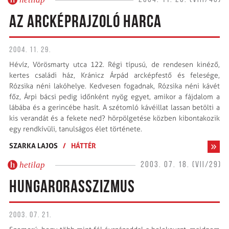
AZ ARCKÉPRAJZOLÓ HARCA
2004. 11. 29.
Hévíz, Vörösmarty utca 122. Régi típusú, de rendesen kinéző,
kertes családi ház, Kránicz Árpád arcképfestő és felesége,
Rózsika néni lakóhelye. Kedvesen fogadnak, Rózsika néni kávét
főz, Árpi bácsi pedig időnként nyög egyet, amikor a fájdalom a
lábába és a gerincébe hasít. A szétomló kávéillat lassan betölti a
kis verandát és a fekete ned? hörpölgetése közben kibontakozik
egy rendkívüli, tanulságos élet története.
SZARKA LAJOS
/
HÁTTÉR
hetilap
2003. 07. 18. (VII/29)
HUNGARORASSZIZMUS
2003. 07. 21.