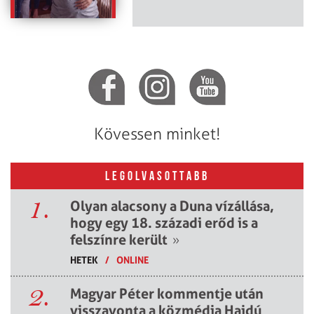
Kövessen minket!
LEGOLVASOTTABB
1.
Olyan alacsony a Duna vízállása,
hogy egy 18. századi erőd is a
felszínre került
»
HETEK
/
ONLINE
2.
Magyar Péter kommentje után
visszavonta a közmédia Hajdú