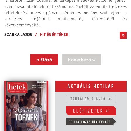
Ismerősöm szakirodalmat és térképet mellékelt küldeményéhez,
ezért írása hihetőnek tűnt számomra. Mielőtt az említett érdekes
feltételezést megvizsgálnánk, érdemes néhány szót ejteni a
keresztes hadjáratok motívumairól, történetéről és
következményeiről.
SZARKA LAJOS
/
HIT ÉS ÉRTÉKEK
« Előző
Következő »
Aktuális hetilap