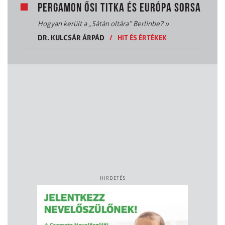
PERGAMON ŐSI TITKA ÉS EURÓPA SORSA
Hogyan került a „Sátán oltára” Berlinbe?
»
DR. KULCSÁR ÁRPÁD
/
HIT ÉS ÉRTÉKEK
HIRDETÉS