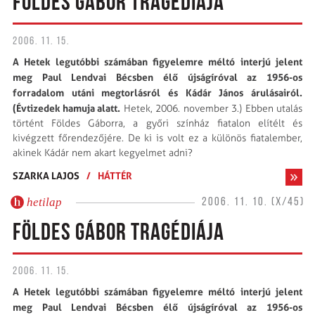
FÖLDES GÁBOR TRAGÉDIÁJA
2006. 11. 15.
A Hetek legutóbbi számában figyelemre méltó interjú jelent
meg Paul Lendvai Bécsben élő újságíróval az 1956-os
forradalom utáni megtorlásról és Kádár János árulásairól.
(
Évtizedek hamuja alatt.
Hetek, 2006. november 3.) Ebben utalás
történt Földes Gáborra, a győri színház fiatalon elítélt és
kivégzett főrendezőjére. De ki is volt ez a különös fiatalember,
akinek Kádár nem akart kegyelmet adni?
SZARKA LAJOS
/
HÁTTÉR
hetilap
2006. 11. 10. (X/45)
FÖLDES GÁBOR TRAGÉDIÁJA
2006. 11. 15.
A Hetek legutóbbi számában figyelemre méltó interjú jelent
meg Paul Lendvai Bécsben élő újságíróval az 1956-os