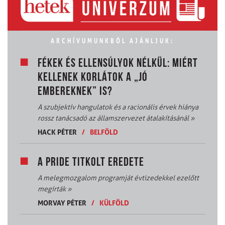
ARCHÍVUMUNKBÓL AJÁNLJUK:
FÉKEK ÉS ELLENSÚLYOK NÉLKÜL: MIÉRT
KELLENEK KORLÁTOK A „JÓ
EMBEREKNEK” IS?
A szubjektív hangulatok és a racionális érvek hiánya
rossz tanácsadó az államszervezet átalakításánál
»
HACK PÉTER
/
BELFÖLD
A PRIDE TITKOLT EREDETE
A melegmozgalom programját évtizedekkel ezelőtt
megírták
»
MORVAY PÉTER
/
KÜLFÖLD