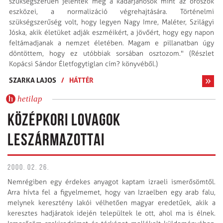
szükségszerűen jelentek meg a kádárjánosok mint az oroszok
eszközei, a normalizáció végrehajtására. Történelmi
szükségszerűség volt, hogy legyen Nagy Imre, Maléter, Szilágyi
Jóska, akik életüket adják eszméikért, a jövőért, hogy egy napon
feltámadjanak a nemzet életében. Magam e pillanatban úgy
döntöttem, hogy ez utóbbiak sorsában osztozom." (Részlet
Kopácsi Sándor Életfogytiglan cím? könyvéből.)
SZARKA LAJOS
/
HÁTTÉR
hetilap
KÖZÉPKORI LOVAGOK
LESZÁRMAZOTTAI
2000. 02. 26.
Nemrégiben egy érdekes anyagot kaptam izraeli ismerősömtől.
Arra hívta fel a figyelmemet, hogy van Izraelben egy arab falu,
melynek keresztény lakói vélhetően magyar eredetűek, akik a
keresztes hadjáratok idején települtek le ott, ahol ma is élnek.