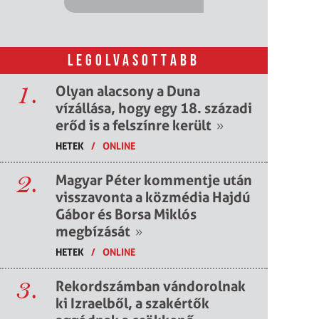
LEGOLVASOTTABB
1.
Olyan alacsony a Duna
vízállása, hogy egy 18. századi
erőd is a felszínre került
»
HETEK
/
ONLINE
2.
Magyar Péter kommentje után
visszavonta a közmédia Hajdú
Gábor és Borsa Miklós
megbízását
»
HETEK
/
ONLINE
3.
Rekordszámban vándorolnak
ki Izraelből, a szakértők