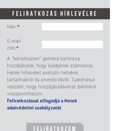
FELIRATKOZÁS HÍRLEVÉLRE
Név:
*
E-mail
cím:
*
A "feliratkozom" gombra kattintva
hozzájárulok, hogy küldjenek számomra
Hetek hírlevelet exkluzív hetekes
tartalmakról és promóciókról. Tudomásul
veszem, hogy hozzájárulásomat bármikor
visszavonhatom.
Feliratkozással elfogadja a Hetek
adatvédelmi szabályzatát
.