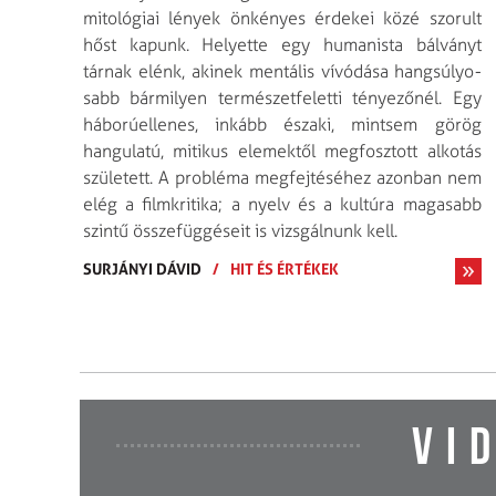
mitológiai lények önkényes érdekei közé szorult
hőst kapunk. Helyette egy humanista bálványt
tárnak elénk, akinek mentális vívódása hangsúlyo­
sabb bármilyen természet­feletti tényezőnél. Egy
háborúellenes, inkább északi, mintsem görög
hangulatú, mitikus elemektől megfosztott alkotás
született. A probléma megfejtésé­hez azonban nem
elég a film­kritika; a nyelv és a kultúra magasabb
szintű össze­függéseit is vizsgálnunk kell.
SURJÁNYI DÁVID
/
HIT ÉS ÉRTÉKEK
VI