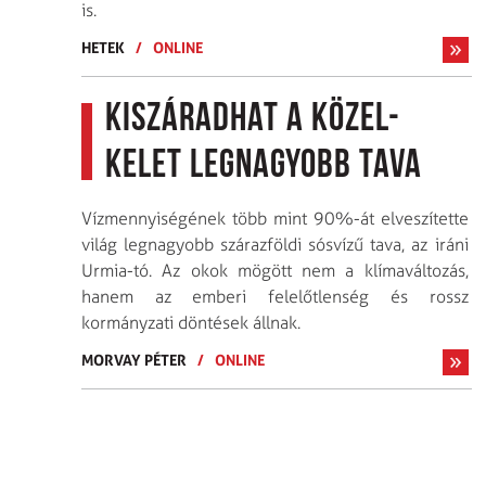
is.
HETEK
/
ONLINE
Kiszáradhat a Közel-
Kelet legnagyobb tava
Vízmennyiségének több mint 90%-át elveszítette
világ legnagyobb szárazföldi sósvízű tava, az iráni
Urmia-tó. Az okok mögött nem a klímaváltozás,
hanem az emberi felelőtlenség és rossz
kormányzati döntések állnak.
MORVAY PÉTER
/
ONLINE