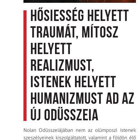
Hősiesség helyett
traumát, mítosz
helyett
realizmust,
istenek helyett
humanizmust ad az
új Odüsszeia
Nolan Odüsszeiájában nem az olümposzi istenek
szeszélyeinek kiszolgáltatott, valamint a földön élő