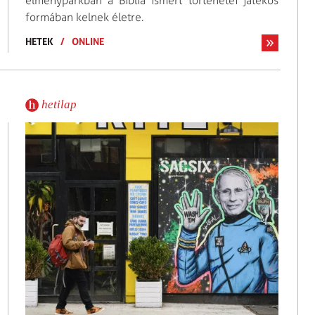
élményparkban a Biblia ismert történetei játékos
formában kelnek életre.
HETEK
/
ONLINE
hetilap