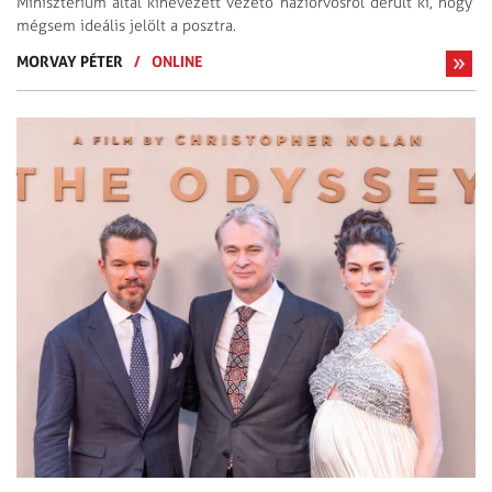
Minisztérium által kinevezett vezető háziorvosról derült ki, hogy
mégsem ideális jelölt a posztra.
MORVAY PÉTER
/
ONLINE