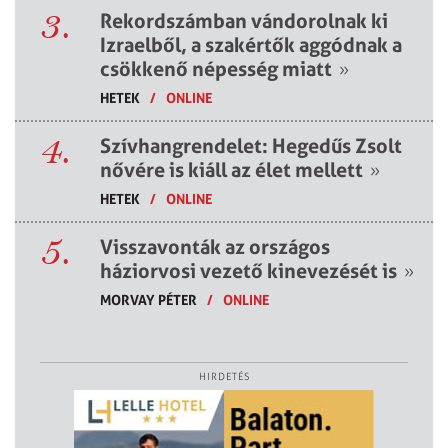
3.
Rekordszámban vándorolnak ki
Izraelből, a szakértők aggódnak a
csökkenő népesség miatt
»
HETEK
/
ONLINE
4.
Szívhangrendelet: Hegedűs Zsolt
nővére is kiáll az élet mellett
»
HETEK
/
ONLINE
5.
Visszavonták az országos
háziorvosi vezető kinevezését is
»
MORVAY PÉTER
/
ONLINE
HIRDETÉS