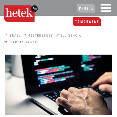
Profil
Támogatás
#
#
IZRAEL
MESTERSÉGES INTELLIGENCIA
#
ENERGIAVÁLSÁG