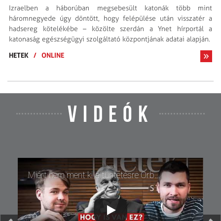
Izraelben a háborúban megsebesült katonák több mint
háromnegyede úgy döntött, hogy felépülése után visszatér a
hadsereg kötelékébe – közölte szerdán a Ynet hírportál a
katonaság egészségügyi szolgáltató központjának adatai alapján.
HETEK
/
ONLINE
VIDEÓK
Miért nem ment ki a tüntetésre Orbán Viktor? 200, vagy 30 ezer? Bocsánatkérésekben | Hogy is van ez?