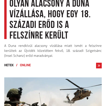
Olyan alacsony a Duna
vízállása, hogy egy 18.
századi erőd is a
felszínre került
A Duna rendkívül alacsony vízállása miatt ismét a felszínre
kerültek az Újvidék közelében fekvő, 18. századi Szigetsánc
(Insel Schanz) erőd maradványai.
HETEK
/
ONLINE