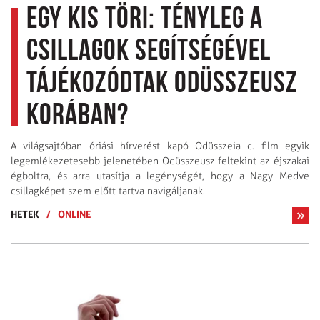
Egy kis töri: Tényleg a
csillagok segítségével
tájékozódtak Odüsszeusz
korában?
A világsajtóban óriási hírverést kapó Odüsszeia c. film egyik
legemlékezetesebb jelenetében Odüsszeusz feltekint az éjszakai
égboltra, és arra utasítja a legénységét, hogy a Nagy Medve
csillagképet szem előtt tartva navigáljanak.
HETEK
/
ONLINE