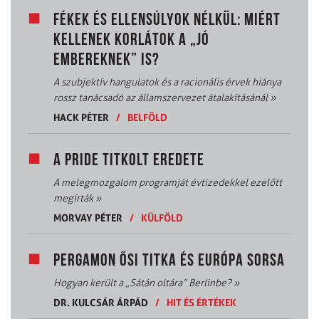
FÉKEK ÉS ELLENSÚLYOK NÉLKÜL: MIÉRT
KELLENEK KORLÁTOK A „JÓ
EMBEREKNEK” IS?
A szubjektív hangulatok és a racionális érvek hiánya
rossz tanácsadó az államszervezet átalakításánál
»
HACK PÉTER
/
BELFÖLD
A PRIDE TITKOLT EREDETE
A melegmozgalom programját évtizedekkel ezelőtt
megírták
»
MORVAY PÉTER
/
KÜLFÖLD
PERGAMON ŐSI TITKA ÉS EURÓPA SORSA
Hogyan került a „Sátán oltára” Berlinbe?
»
DR. KULCSÁR ÁRPÁD
/
HIT ÉS ÉRTÉKEK