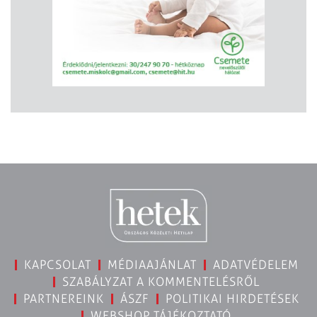
KAPCSOLAT
MÉDIAAJÁNLAT
ADATVÉDELEM
SZABÁLYZAT A KOMMENTELÉSRŐL
PARTNEREINK
ÁSZF
POLITIKAI HIRDETÉSEK
WEBSHOP TÁJÉKOZTATÓ