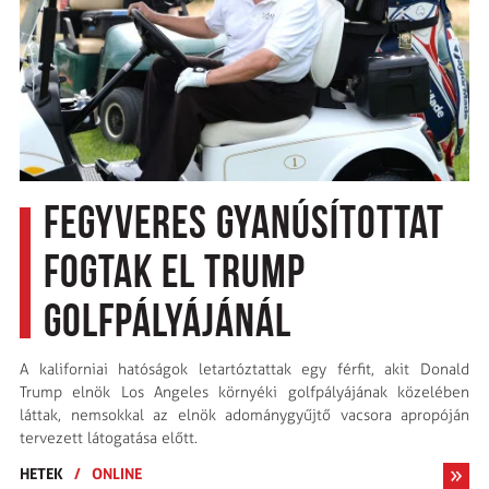
Fegyveres gyanúsítottat
fogtak el Trump
golfpályájánál
A kaliforniai hatóságok letartóztattak egy férfit, akit Donald
Trump elnök Los Angeles környéki golfpályájának közelében
láttak, nemsokkal az elnök adománygyűjtő vacsora apropóján
tervezett látogatása előtt.
HETEK
/
ONLINE