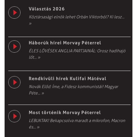
Választás 2026
Köztársasági elnök lehet Orbán Viktorból? Ki lesz...
»
Háborúk hírei Morvay Péterrel
ÉLES LÖVÉSEK ANGLIA PARTJAINÁL: Orosz hadihajó
lőt...
»
Rendkívüli hírek Kulifai Mátéval
Novák Előd: Íme, a Fidesz kommunistái! Magyar
Péte...
»
Most történik Morvay Péterrel
LEBUKTAK! Bekapcsolva maradt a mikrofon, Macron
és...
»