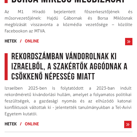
Az M1 Híradó bejelentett főszerkesztőjének és
műsorvezetőjének: Hajdú Gábornak és Borsa Miklósnak
megbízását visszavonta a közmédia vezetősége – közölte
Facebookon az MTVA.
HETEK
/
ONLINE
Rekordszámban vándorolnak ki
Izraelből, a szakértők aggódnak a
csökkenő népesség miatt
Izraelben 2025-ben is folytatódott a 2023-ban indult
rekordméretű kivándorlási hullám, amelyet a folyamatos politikai
feszültségek, a gazdasági nyomás és az elhúzódó katonai
konfliktusok váltottak ki - jelentették tanulmányukban a Tel-Avivi
Egyetem kutatói.
HETEK
/
ONLINE