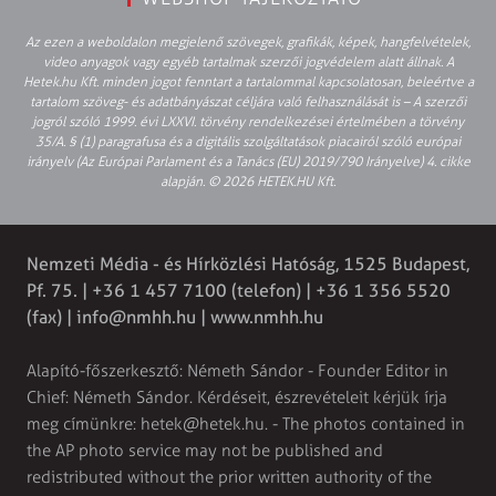
Az ezen a weboldalon megjelenő szövegek, grafikák, képek, hangfelvételek,
video anyagok vagy egyéb tartalmak szerzői jogvédelem alatt állnak. A
Hetek.hu Kft. minden jogot fenntart a tartalommal kapcsolatosan, beleértve a
tartalom szöveg- és adatbányászat céljára való felhasználását is – A szerzői
jogról szóló 1999. évi LXXVI. törvény rendelkezései értelmében a törvény
35/A. § (1) paragrafusa és a digitális szolgáltatások piacairól szóló európai
irányelv (Az Európai Parlament és a Tanács (EU) 2019/790 Irányelve) 4. cikke
alapján. © 2026 HETEK.HU Kft.
Nemzeti Média - és Hírközlési Hatóság, 1525 Budapest,
Pf. 75. | +36 1 457 7100 (telefon) | +36 1 356 5520
(fax) |
info@nmhh.hu
| www.nmhh.hu
Alapító-főszerkesztő: Németh Sándor - Founder Editor in
Chief: Németh Sándor. Kérdéseit, észrevételeit kérjük írja
meg címünkre:
hetek@hetek.hu
. - The photos contained in
the AP photo service may not be published and
redistributed without the prior written authority of the