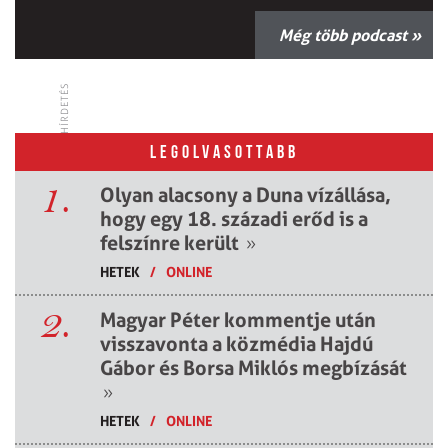
Még több podcast »
HÍRDETÉS
LEGOLVASOTTABB
1.
Olyan alacsony a Duna vízállása,
hogy egy 18. századi erőd is a
felszínre került
»
HETEK
/
ONLINE
2.
Magyar Péter kommentje után
visszavonta a közmédia Hajdú
Gábor és Borsa Miklós megbízását
»
HETEK
/
ONLINE