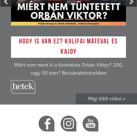
Previous
Ne
Hogy is van ez? Kulifai Mátéval és
Kajdy
Miért nem ment ki a tüntetésre Orbán Viktor? 200,
vagy 30 ezer? Bocsánatkérésekben
Még több video »