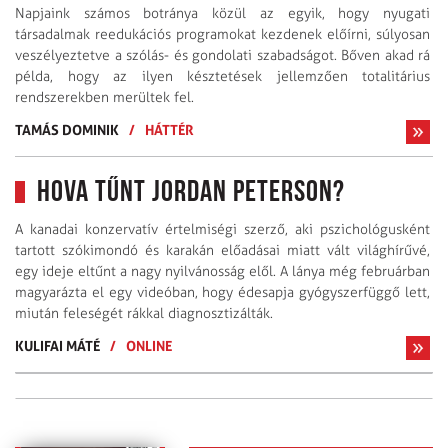
Napjaink számos botránya közül az egyik, hogy nyugati
társadalmak reedukációs programokat kezdenek előírni, súlyosan
veszélyeztetve a szólás- és gondolati szabadságot. Bőven akad rá
példa, hogy az ilyen késztetések jellemzően totalitárius
rendszerekben merültek fel.
TAMÁS DOMINIK
/
HÁTTÉR
Hova tűnt Jordan Peterson?
A kanadai konzervatív értelmiségi szerző, aki pszichológusként
tartott szókimondó és karakán előadásai miatt vált világhírűvé,
egy ideje eltűnt a nagy nyilvánosság elől. A lánya még februárban
magyarázta el egy videóban, hogy édesapja gyógyszerfüggő lett,
miután feleségét rákkal diagnosztizálták.
KULIFAI MÁTÉ
/
ONLINE