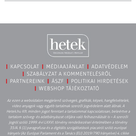
KAPCSOLAT
MÉDIAAJÁNLAT
ADATVÉDELEM
SZABÁLYZAT A KOMMENTELÉSRŐL
PARTNEREINK
ÁSZF
POLITIKAI HIRDETÉSEK
WEBSHOP TÁJÉKOZTATÓ
Az ezen a weboldalon megjelenő szövegek, grafikák, képek, hangfelvételek,
video anyagok vagy egyéb tartalmak szerzői jogvédelem alatt állnak. A
Hetek.hu Kft. minden jogot fenntart a tartalommal kapcsolatosan, beleértve a
tartalom szöveg- és adatbányászat céljára való felhasználását is – A szerzői
jogról szóló 1999. évi LXXVI. törvény rendelkezései értelmében a törvény
35/A. § (1) paragrafusa és a digitális szolgáltatások piacairól szóló európai
irányelv (Az Európai Parlament és a Tanács (EU) 2019/790 Irányelve) 4. cikke