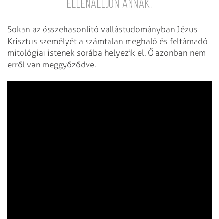
ellenálljon annak.
Sokan az összehasonlító vallástudományban Jézus
Krisztus személyét a számtalan meghaló és feltámadó
mitológiai istenek sorába helyezik el. Ő azonban nem
erről van meggyőződve.