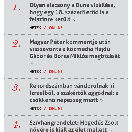
1.
Olyan alacsony a Duna vízállása,
hogy egy 18. századi erőd is a
felszínre került
»
HETEK
/
ONLINE
2.
Magyar Péter kommentje után
visszavonta a közmédia Hajdú
Gábor és Borsa Miklós megbízását
»
HETEK
/
ONLINE
3.
Rekordszámban vándorolnak ki
Izraelből, a szakértők aggódnak a
csökkenő népesség miatt
»
HETEK
/
ONLINE
4.
Szívhangrendelet: Hegedűs Zsolt
nővére is kiáll az élet mellett
»