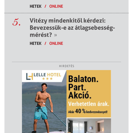
HETEK
/
ONLINE
5.
Vitézy mindenkitől kérdezi:
Bevezessük-e az átlagsebesség-
mérést?
»
HETEK
/
ONLINE
HIRDETÉS