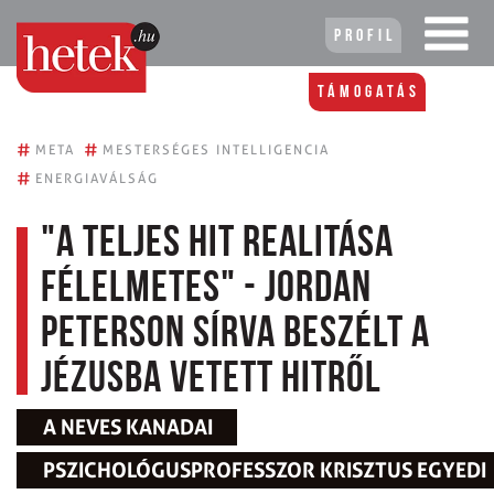
Profil
Támogatás
#
#
META
MESTERSÉGES INTELLIGENCIA
#
ENERGIAVÁLSÁG
"A teljes hit realitása
félelmetes" - Jordan
Peterson sírva beszélt a
Jézusba vetett hitről
A NEVES KANADAI
PSZICHOLÓGUSPROFESSZOR KRISZTUS EGYEDI