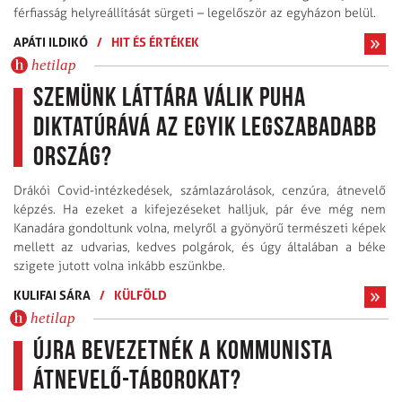
férfiasság helyreállítását sürgeti – legelőször az egyházon belül.
APÁTI ILDIKÓ
/
HIT ÉS ÉRTÉKEK
hetilap
Szemünk láttára válik puha
diktatúrává az egyik legszabadabb
ország?
Drákói Covid-intézkedések, számlazárolások, cenzúra, átnevelő
képzés. Ha ezeket a kifejezéseket halljuk, pár éve még nem
Kanadára gondoltunk volna, melyről a gyönyörű természeti képek
mellett az udvarias, kedves polgárok, és úgy általában a béke
szigete jutott volna inkább eszünkbe.
KULIFAI SÁRA
/
KÜLFÖLD
hetilap
Újra bevezetnék a kommunista
átnevelő-táborokat?