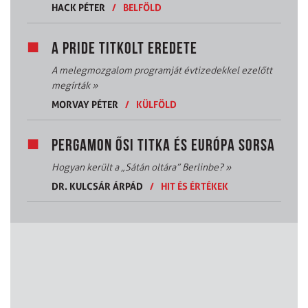
HACK PÉTER
/
BELFÖLD
A PRIDE TITKOLT EREDETE
A melegmozgalom programját évtizedekkel ezelőtt
megírták
»
MORVAY PÉTER
/
KÜLFÖLD
PERGAMON ŐSI TITKA ÉS EURÓPA SORSA
Hogyan került a „Sátán oltára” Berlinbe?
»
DR. KULCSÁR ÁRPÁD
/
HIT ÉS ÉRTÉKEK