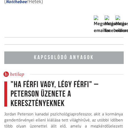
(
/Hetek)
Notthebee
KAPCSOLÓDÓ ANYAGOK
hetilap
"Ha férfi vagy, légy férfi" –
Peterson üzenete a
keresztényeknek
Jordan Peterson kanadai pszichológiapro­fesszor, akit a kormánya
gender­törvényei elleni kiállása tett világhírűvé, az utóbbi időben
több olyan üzenettel állt elő, amely a megkérdőjelezett