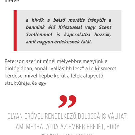
illetve
a hívők a belső morális iránytűt a
bennünk élő Krisztussal vagy Szent
Szellemmel is kapcsolatba hozzák,
amit nagyon érdekesnek talál.
Peterson szerint minél mélyebbre megyünk a
biológiában, annál "vallásibb lesz" a lelkiismeret
kérdése, mivel képbe kerül a lélek alapvető
struktúrája, és egy
olyan erővel rendelkező dologgá is válhat,
ami meghaladja az ember erejét, hogy