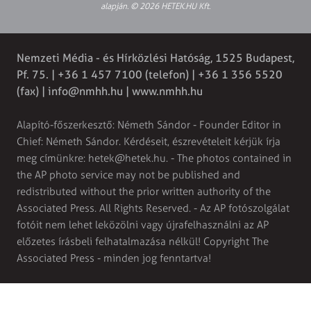
alapján. © 2026 HETEK.HU Kft.
Nemzeti Média - és Hírközlési Hatóság, 1525 Budapest,
Pf. 75. | +36 1 457 7100 (telefon) | +36 1 356 5520
(fax) |
info@nmhh.hu
| www.nmhh.hu
Alapító-főszerkesztő: Németh Sándor - Founder Editor in
Chief: Németh Sándor. Kérdéseit, észrevételeit kérjük írja
meg címünkre:
hetek@hetek.hu
. - The photos contained in
the AP photo service may not be published and
redistributed without the prior written authority of the
Associated Press. All Rights Reserved. - Az AP fotószolgálat
fotóit nem lehet leközölni vagy újrafelhasználni az AP
előzetes írásbeli felhatalmazása nélkül! Copyright The
Associated Press - minden jog fenntartva!