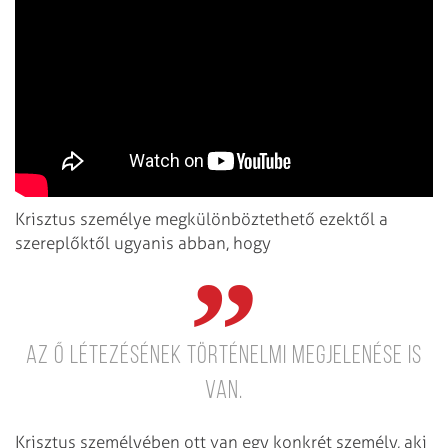
Krisztus személye megkülönböztethető ezektől a
szereplőktől ugyanis abban, hogy
az ő létezésének történelmi megjelenése is
van.
Krisztus személyében ott van egy konkrét személy, aki