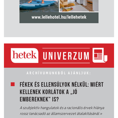
ARCHÍVUMUNKBÓL AJÁNLJUK:
FÉKEK ÉS ELLENSÚLYOK NÉLKÜL: MIÉRT
KELLENEK KORLÁTOK A „JÓ
EMBEREKNEK” IS?
A szubjektív hangulatok és a racionális érvek hiánya
rossz tanácsadó az államszervezet átalakításánál
»