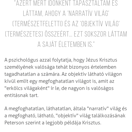
"Azért mert időnként tapasztaltam és
láttam, ahogy a 'narratív világ'
(természetfeletti) és az 'objektív világ'
(természetes) összeért... ezt sokszor láttam
a saját életemben is."
A pszichológus azzal folytatja, hogy Jézus Krisztus
személyének valósága tehát bizonyos értelemben
tagadhatatlan a számára. Az objektív látható világon
kívül említ egy megfoghatatlan világot is, amit az
"erkölcs világaként" ír le, de nagyon is valóságos
entitásnak tart.
A megfoghatatlan, láthatatlan, általa "narratív" világ és
a megfogható, látható, "objektív" világ találkozásának
Peterson szerint a legjobb példája Krisztus.