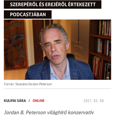
SZEREPÉRŐL ÉS EREJÉRŐL ÉRTEKEZETT
PODCASTJÁBAN
Forrás: Youtube/Jordan Peterson
KULIFAI SÁRA
/
ONLINE
2021. 03. 09.
Jordan B. Peterson világhírű konzervatív