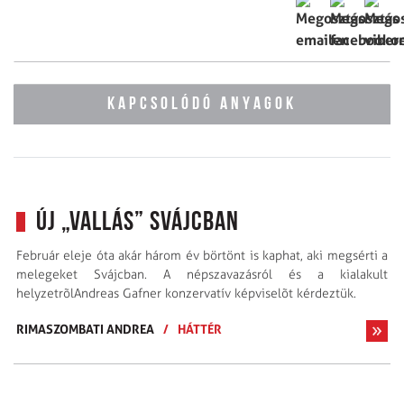
KAPCSOLÓDÓ ANYAGOK
Új „vallás” Svájcban
Február eleje óta akár három év börtönt is kaphat, aki megsérti a
melegeket Svájcban. A népszavazásról és a kialakult
helyzetrõlAndreas Gafner konzervatív képviselõt kérdeztük.
RIMASZOMBATI ANDREA
/
HÁTTÉR