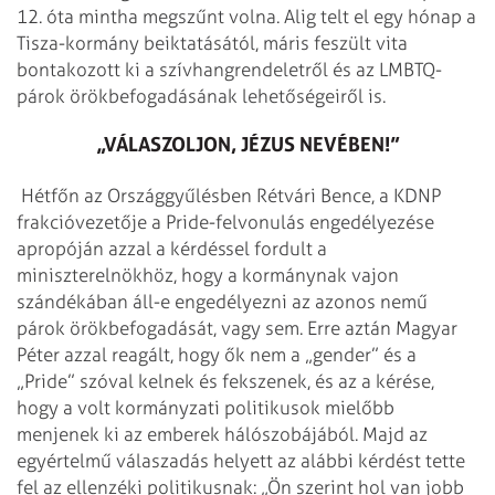
12. óta mintha megszűnt volna. Alig telt el egy hónap a
Tisza-kormány beiktatásától, máris feszült vita
bontakozott ki a szívhangrendeletről és az LMBTQ-
párok örökbefogadásának lehetőségeiről is.
„VÁLASZOLJON, JÉZUS NEVÉBEN!”
Hétfőn az Országgyűlésben Rétvári Bence, a KDNP
frakcióvezetője a Pride-felvonulás engedélyezése
apropóján azzal a kérdéssel fordult a
miniszterelnökhöz, hogy a kormánynak vajon
szándékában áll-e engedélyezni az azonos nemű
párok örökbefogadását, vagy sem. Erre aztán Magyar
Péter azzal reagált, hogy ők nem a „gender” és a
„Pride” szóval kelnek és fekszenek, és az a kérése,
hogy a volt kormányzati politikusok mielőbb
menjenek ki az emberek hálószobájából. Majd az
egyértelmű válaszadás helyett az alábbi kérdést tette
fel az ellenzéki politikusnak: „Ön szerint hol van jobb