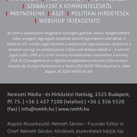
SZABÁLYZAT A KOMMENTELÉSRŐL
PARTNEREINK
ÁSZF
POLITIKAI HIRDETÉSEK
WEBSHOP TÁJÉKOZTATÓ
Az ezen a weboldalon megjelenő szövegek, grafikák, képek, hangfelvételek,
video anyagok vagy egyéb tartalmak szerzői jogvédelem alatt állnak. A
Hetek.hu Kft. minden jogot fenntart a tartalommal kapcsolatosan, beleértve a
tartalom szöveg- és adatbányászat céljára való felhasználását is – A szerzői
jogról szóló 1999. évi LXXVI. törvény rendelkezései értelmében a törvény
35/A. § (1) paragrafusa és a digitális szolgáltatások piacairól szóló európai
irányelv (Az Európai Parlament és a Tanács (EU) 2019/790 Irányelve) 4. cikke
alapján. © 2026 HETEK.HU Kft.
Nemzeti Média - és Hírközlési Hatóság, 1525 Budapest,
Pf. 75. | +36 1 457 7100 (telefon) | +36 1 356 5520
(fax) |
info@nmhh.hu
| www.nmhh.hu
Alapító-főszerkesztő: Németh Sándor - Founder Editor in
Chief: Németh Sándor. Kérdéseit, észrevételeit kérjük írja