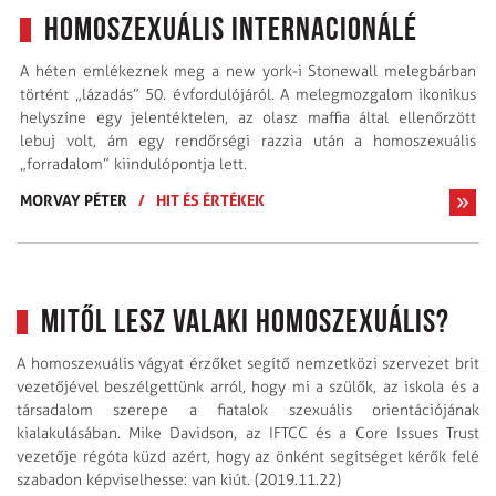
Homoszexuális Internacionálé
A héten emlékeznek meg a new york-i Stonewall melegbárban
történt „lázadás” 50. évfordulójáról. A melegmozgalom ikonikus
helyszíne egy jelentéktelen, az olasz maffia által ellenőrzött
lebuj volt, ám egy rendőrségi razzia után a homoszexuális
„forradalom” kiindulópontja lett.
MORVAY PÉTER
/
HIT ÉS ÉRTÉKEK
Mitől lesz valaki homoszexuális?
A homoszexuális vágyat érzőket segítő nemzetközi szervezet brit
vezetőjével beszélgettünk arról, hogy mi a szülők, az iskola és a
társadalom szerepe a fiatalok szexuális orientációjának
kialakulásában. Mike Davidson, az IFTCC és a Core Issues Trust
vezetője régóta küzd azért, hogy az önként segítséget kérők felé
szabadon képviselhesse: van kiút. (2019.11.22)