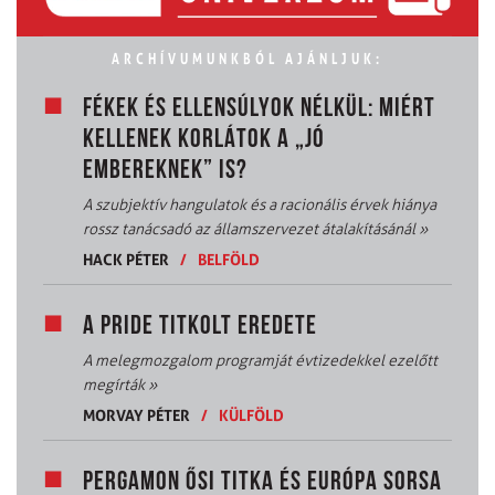
ARCHÍVUMUNKBÓL AJÁNLJUK:
FÉKEK ÉS ELLENSÚLYOK NÉLKÜL: MIÉRT
KELLENEK KORLÁTOK A „JÓ
EMBEREKNEK” IS?
A szubjektív hangulatok és a racionális érvek hiánya
rossz tanácsadó az államszervezet átalakításánál
»
HACK PÉTER
/
BELFÖLD
A PRIDE TITKOLT EREDETE
A melegmozgalom programját évtizedekkel ezelőtt
megírták
»
MORVAY PÉTER
/
KÜLFÖLD
PERGAMON ŐSI TITKA ÉS EURÓPA SORSA