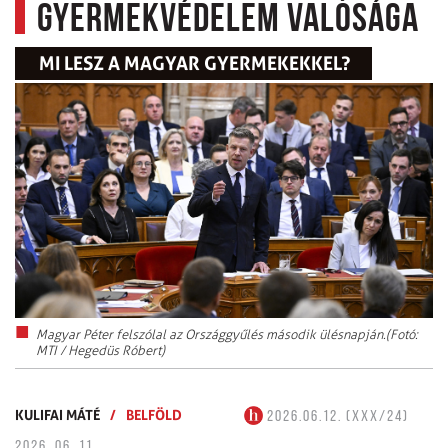
gyermekvédelem valósága
MI LESZ A MAGYAR GYERMEKEKKEL?
Magyar Péter felszólal az Országgyűlés második ülésnapján.(Fotó:
MTI / Hegedüs Róbert)
KULIFAI MÁTÉ
/
BELFÖLD
2026.06.12. (XXX/24)
2026. 06. 11.