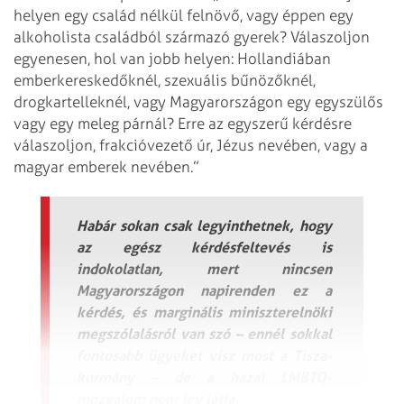
helyen egy család nélkül felnövő, vagy éppen egy
alkoholista családból származó gyerek? Válaszoljon
egyenesen, hol van jobb helyen: Hollandiában
emberkereskedőknél, szexuális bűnözőknél,
drogkartelleknél, vagy Magyarországon egy egyszülős
vagy egy meleg párnál? Erre az egyszerű kérdésre
válaszoljon, frakcióvezető úr, Jézus nevében, vagy a
magyar emberek nevében.”
Habár sokan csak legyinthetnek, hogy
az egész kérdésfeltevés is
indokolatlan, mert nincsen
Magyarországon napirenden ez a
kérdés, és marginális miniszterelnöki
megszólalásról van szó – ennél sokkal
fontosabb ügyeket visz most a Tisza-
kormány – de a hazai LMBTQ-
mozgalom nem így látja.