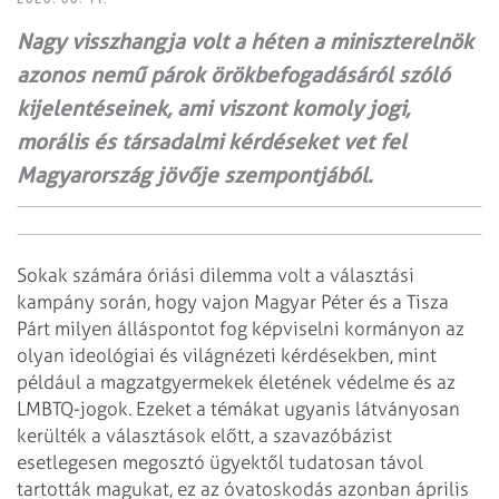
Nagy visszhangja volt a héten a miniszterelnök
azonos nemű párok örökbefogadásáról szóló
kijelentéseinek, ami viszont komoly jogi,
morális és társadalmi kérdéseket vet fel
Magyarország jövője szempontjából.
Sokak számára óriási dilemma volt a választási
kampány során, hogy vajon Magyar Péter és a Tisza
Párt milyen álláspontot fog képviselni kormányon az
olyan ideológiai és világnézeti kérdésekben, mint
például a magzatgyermekek életének védelme és az
LMBTQ-jogok. Ezeket a témákat ugyanis látványosan
kerülték a választások előtt, a szavazóbázist
esetlegesen megosztó ügyektől tudatosan távol
tartották magukat, ez az óvatoskodás azonban április