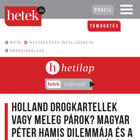
Profil
Támogatás
#
#
META
MESTERSÉGES INTELLIGENCIA
#
ENERGIAVÁLSÁG
hetilap
Holland drogkartellek
vagy meleg párok? Magyar
Péter hamis dilemmája és a