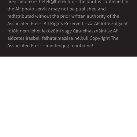
meg címünkre:
hetek@hetek.hu
. - The photos contained in
the AP photo service may not be published and
redistributed without the prior written authority of the
Associated Press. All Rights Reserved. - Az AP fotószolgálat
fotóit nem lehet leközölni vagy újrafelhasználni az AP
előzetes írásbeli felhatalmazása nélkül! Copyright The
Associated Press - minden jog fenntartva!