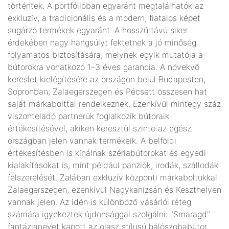
történtek. A portfólióban egyaránt megtalálhatók az
exkluzív, a tradicionális és a modern, fiatalos képet
sugárzó termékek egyaránt. A hosszú távú siker
érdekében nagy hangsúlyt fektetnek a jó minőség
folyamatos biztosítására, melynek egyik mutatója a
bútorokra vonatkozó 1–3 éves garancia. A növekvő
kereslet kielégítésére az országon belül Budapesten,
Sopronban, Zalaegerszegen és Pécsett összesen hat
saját márkabolttal rendelkeznek. Ezenkívül mintegy száz
viszonteladó partnerük foglalkozik bútoraik
értékesítésével, akiken keresztül szinte az egész
országban jelen vannak termékeik. A belföldi
értékesítésben is kínálnak szériabútorokat és egyedi
kialakításokat is, mint például panziók, irodák, szállodák
felszerelését. Zalában exkluzív központi márkaboltukkal
Zalaegerszegen, ezenkívül Nagykanizsán és Keszthelyen
vannak jelen. Az idén is különböző vásárlói réteg
számára igyekeztek újdonsággal szolgálni: "Smaragd"
fantázianevet kapott az olasz stílusú hálószobabútor,