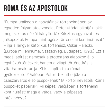
RÓMA ÉS AZ APOSTOLOK
"Európa uralkodó dinasztiáinak történelmében az
egyetlen folyamatos vonalat Péter utódai alkotják, akik
megszakítás nélkül irányították Krisztus egyházát, és
jelképezték Európa mint egész történelmi kontinuitását"
– írja a lengyel katolikus történész, Oskar Halecki.
(Európa millenniuma, Századvég, Budapest, 1993.) Ezt a
megállapítást nemcsak a protestáns alapokon álló
egyháztörténészek, hanem a világi történetírás is
vitathatónak tartja. Ki is alapította a római
gyülekezetet? Valóban Pétert tekinthetjük-e a
császárváros első püspökének? Mikortól nevezték Róma
püspökét pápának? Mi képezi valójában a történelmi
kontinuitást: maga a város, vagy a pápaság
intézménye?