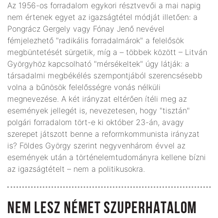
Az 1956-os forradalom egykori résztvevői a mai napig
nem értenek egyet az igazságtétel módját illetően: a
Pongrácz Gergely vagy Fónay Jenő nevével
fémjelezhető "radikális forradalmárok" a felelősök
megbüntetését sürgetik, míg a – többek között – Litván
Györgyhöz kapcsolható "mérsékeltek" úgy látják: a
társadalmi megbékélés szempontjából szerencsésebb
volna a bűnösök felelősségre vonás nélküli
megnevezése. A két irányzat eltérően ítéli meg az
események jellegét is, nevezetesen, hogy "tisztán"
polgári forradalom tört-e ki október 23-án, avagy
szerepet játszott benne a reformkommunista irányzat
is? Földes György szerint negyvenhárom évvel az
események után a történelemtudományra kellene bízni
az igazságtételt – nem a politikusokra.
NEM LESZ NÉMET SZUPERHATALOM