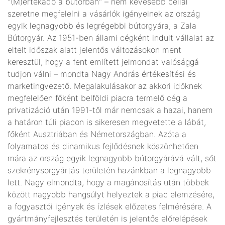
"(M)értékadó a bútorban" – nem kevesebb céllal
szeretne megfelelni a vásárlók igényeinek az ország
egyik legnagyobb és legrégebbi bútorgyára, a Zala
Bútorgyár. Az 1951-ben állami cégként indult vállalat az
eltelt időszak alatt jelentős változásokon ment
keresztül, hogy a fent említett jelmondat valósággá
tudjon válni – mondta Nagy András értékesítési és
marketingvezető. Megalakulásakor az akkori időknek
megfelelően főként belföldi piacra termelő cég a
privatizáció után 1991-től már nemcsak a hazai, hanem
a határon túli piacon is sikeresen megvetette a lábát,
főként Ausztriában és Németországban. Azóta a
folyamatos és dinamikus fejlődésnek köszönhetően
mára az ország egyik legnagyobb bútorgyárává vált, sőt
szekrénysorgyártás területén hazánkban a legnagyobb
lett. Nagy elmondta, hogy a magánosítás után többek
között nagyobb hangsúlyt helyeztek a piac elemzésére,
a fogyasztói igények és ízlések előzetes felmérésére. A
gyártmányfejlesztés területén is jelentős előrelépések