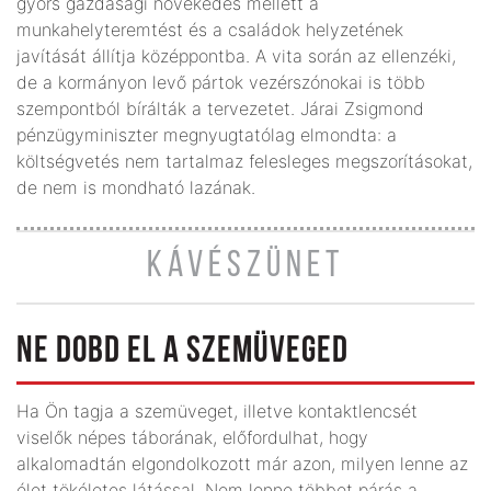
gyors gazdasági növekedés mellett a
munkahelyteremtést és a családok helyzetének
javítását állítja középpontba. A vita során az ellenzéki,
de a kormányon levő pártok vezérszónokai is több
szempontból bírálták a tervezetet. Járai Zsigmond
pénzügyminiszter megnyugtatólag elmondta: a
költségvetés nem tartalmaz felesleges megszorításokat,
de nem is mondható lazának.
KÁVÉSZÜNET
NE DOBD EL A SZEMÜVEGED
Ha Ön tagja a szemüveget, illetve kontaktlencsét
viselők népes táborának, előfordulhat, hogy
alkalomadtán elgondolkozott már azon, milyen lenne az
élet tökéletes látással. Nem lenne többet párás a