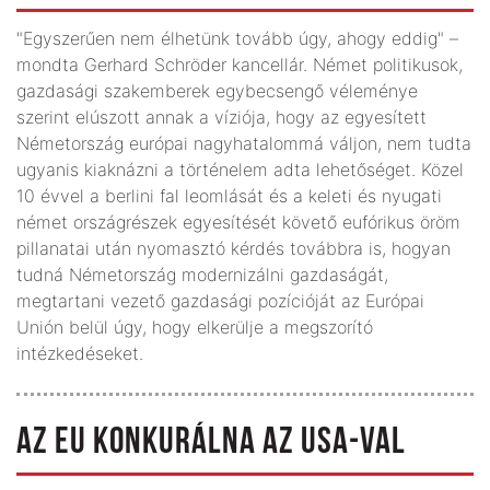
"Egyszerűen nem élhetünk tovább úgy, ahogy eddig" –
mondta Gerhard Schröder kancellár. Német politikusok,
gazdasági szakemberek egybecsengő véleménye
szerint elúszott annak a víziója, hogy az egyesített
Németország európai nagyhatalommá váljon, nem tudta
ugyanis kiaknázni a történelem adta lehetőséget. Közel
10 évvel a berlini fal leomlását és a keleti és nyugati
német országrészek egyesítését követő eufórikus öröm
pillanatai után nyomasztó kérdés továbbra is, hogyan
tudná Németország modernizálni gazdaságát,
megtartani vezető gazdasági pozícióját az Európai
Unión belül úgy, hogy elkerülje a megszorító
intézkedéseket.
AZ EU KONKURÁLNA AZ USA-VAL