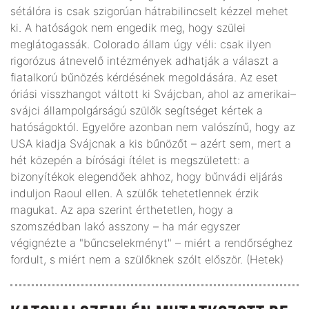
sétálóra is csak szigorúan hátrabilincselt kézzel mehet
ki. A hatóságok nem engedik meg, hogy szülei
meglátogassák. Colorado állam úgy véli: csak ilyen
rigorózus átnevelő intézmények adhatják a választ a
fiatalkorú bűnözés kérdésének megoldására. Az eset
óriási visszhangot váltott ki Svájcban, ahol az amerikai–
svájci állampolgárságú szülők segítséget kértek a
hatóságoktól. Egyelőre azonban nem valószínű, hogy az
USA kiadja Svájcnak a kis bűnözőt – azért sem, mert a
hét közepén a bírósági ítélet is megszületett: a
bizonyítékok elegendőek ahhoz, hogy bűnvádi eljárás
induljon Raoul ellen. A szülők tehetetlennek érzik
magukat. Az apa szerint érthetetlen, hogy a
szomszédban lakó asszony – ha már egyszer
végignézte a "bűncselekményt" – miért a rendőrséghez
fordult, s miért nem a szülőknek szólt először. (Hetek)