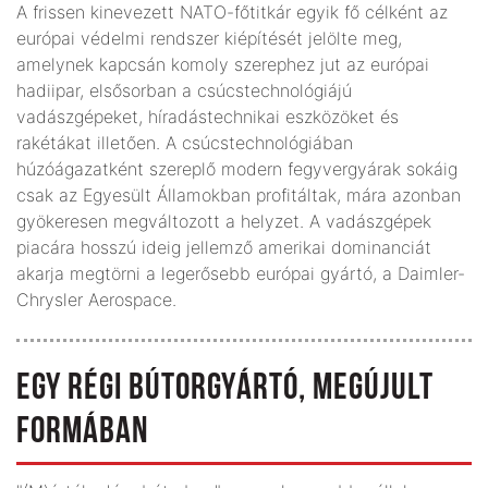
A frissen kinevezett NATO-főtitkár egyik fő célként az
európai védelmi rendszer kiépítését jelölte meg,
amelynek kapcsán komoly szerephez jut az európai
hadiipar, elsősorban a csúcstechnológiájú
vadászgépeket, híradástechnikai eszközöket és
rakétákat illetően. A csúcstechnológiában
húzóágazatként szereplő modern fegyvergyárak sokáig
csak az Egyesült Államokban profitáltak, mára azonban
gyökeresen megváltozott a helyzet. A vadászgépek
piacára hosszú ideig jellemző amerikai dominanciát
akarja megtörni a legerősebb európai gyártó, a Daimler-
Chrysler Aerospace.
EGY RÉGI BÚTORGYÁRTÓ, MEGÚJULT
FORMÁBAN