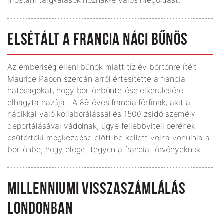
ELSÉTÁLT A FRANCIA NÁCI BŰNÖS
Az emberiség elleni bűnök miatt tíz év börtönre ítélt
Maurice Papon szerdán arról értesítette a francia
hatóságokat, hogy börtönbüntetése elkerülésére
elhagyta hazáját. A 89 éves francia férfinak, akit a
nácikkal való kollaborálással és 1500 zsidó személy
deportálásával vádolnak, ügye fellebbviteli perének
csütörtöki megkezdése előtt be kellett volna vonulnia a
börtönbe, hogy eleget tegyen a francia törvényeknek.
MILLENNIUMI VISSZASZÁMLÁLÁS
LONDONBAN