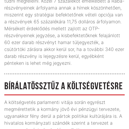
tudni megfelelni. Közel 7 százalékot emelkedett a Rába-
részvényeinek árfolyama annak a hírnek köszönhetően,
miszerint egy stratégiai befektetőnek vételi opciója van
a részvények 65 százalékára 11,75 dolláros árfolyamon.
Mérsékelt érdeklődés mellett zajlott az OTP-
részvényeinek jegyzése, a kisbefektetőknek felajánlott
60 ezer darab részvényt hamar túljegyezték, a
csütörtöki zárásra akkor kerül sor, ha a további 340 ezer
darab részvény is lejegyzésre kerül, egyébként
pénteken is lehet még jegyezni.
BÍRÁLATÖSSZTŰZ A KÖLTSÉGVETÉSRE
A költségvetés parlamenti vitája során egyrészt
megmérettetik a kormány jövő évi pénzügyi tervezete,
ugyanakkor fény derül a pártok politikai kultúrájára is. A
hivatalos kormányzati szándék szerint a tervezet a