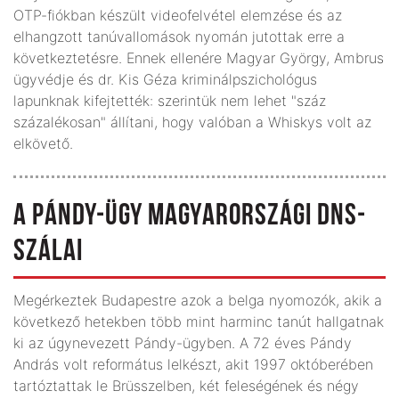
OTP-fiókban készült videofelvétel elemzése és az
elhangzott tanúvallomások nyomán jutottak erre a
következtetésre. Ennek ellenére Magyar György, Ambrus
ügyvédje és dr. Kis Géza kriminálpszichológus
lapunknak kifejtették: szerintük nem lehet "száz
százalékosan" állítani, hogy valóban a Whiskys volt az
elkövető.
A PÁNDY-ÜGY MAGYARORSZÁGI DNS-
SZÁLAI
Megérkeztek Budapestre azok a belga nyomozók, akik a
következő hetekben több mint harminc tanút hallgatnak
ki az úgynevezett Pándy-ügyben. A 72 éves Pándy
András volt református lelkészt, akit 1997 októberében
tartóztattak le Brüsszelben, két feleségének és négy