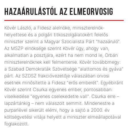
HAZAÁRULÁSTÓL AZ ELMEORVOSIG
Kövér László, a Fidesz alelnöke, miniszterelnök-
helyettese és a polgári titkoszolgálatokért felelős
miniszter szerint a Magyar Szocialista Párt "hazaáruló".
Az MSZP elnöksége szerint Kövér úgy, ahogy van,
alkalmatlan a posztjára, ezért ha nem mond le, Orbán
miniszterelnöknek kell felmentenie. Kövér továbbmegy:
a Szabad Demokraták Szövetsége "alattomos és gyáva"
párt. Az SZDSZ frakcióvezetője válaszában orvosi
esetnek minősítette a Fidesz "erős emberét". Egyébiránt
Kövér szerint Csurka egyenes ember, pontosabban:
viselkedése "egyenes cselekedetre vall". Csurka erre –
lapzártánkig – nem válaszolt semmit. Mindenestre a
purparlével sikerült elérni, hogy a sajtó a 2000. év
költségvetési vitája helyett a miniszter elmeállapotával
foglakozott.