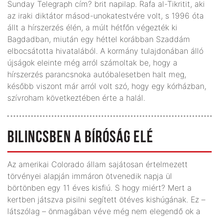
Sunday Telegraph cím? brit napilap. Rafa al-Tikritit, aki
az iraki diktátor másod-unokatestvére volt, s 1996 óta
állt a hírszerzés élén, a múlt hétfőn végezték ki
Bagdadban, miután egy héttel korábban Szaddám
elbocsátotta hivatalából. A kormány tulajdonában álló
újságok eleinte még arról számoltak be, hogy a
hírszerzés parancsnoka autóbalesetben halt meg,
később viszont már arról volt szó, hogy egy kórházban,
szívroham következtében érte a halál.
BILINCSBEN A BÍRÓSÁG ELÉ
Az amerikai Colorado állam sajátosan értelmezett
törvényei alapján immáron ötvenedik napja ül
börtönben egy 11 éves kisfiú. S hogy miért? Mert a
kertben játszva pisilni segített ötéves kishúgának. Ez –
látszólag – önmagában véve még nem elegendő ok a