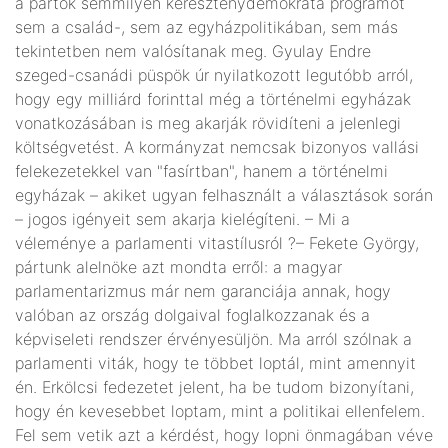
a pártok semmilyen kereszténydemokrata programot
sem a család-, sem az egyházpolitikában, sem más
tekintetben nem valósítanak meg. Gyulay Endre
szeged-csanádi püspök úr nyilatkozott legutóbb arról,
hogy egy milliárd forinttal még a történelmi egyházak
vonatkozásában is meg akarják rövidíteni a jelenlegi
költségvetést. A kormányzat nemcsak bizonyos vallási
felekezetekkel van "fasírtban", hanem a történelmi
egyházak – akiket ugyan felhasznált a választások során
– jogos igényeit sem akarja kielégíteni. – Mi a
véleménye a parlamenti vitastílusról ?– Fekete György,
pártunk alelnöke azt mondta erről: a magyar
parlamentarizmus már nem garanciája annak, hogy
valóban az ország dolgaival foglalkozzanak és a
képviseleti rendszer érvényesüljön. Ma arról szólnak a
parlamenti viták, hogy te többet loptál, mint amennyit
én. Erkölcsi fedezetet jelent, ha be tudom bizonyítani,
hogy én kevesebbet loptam, mint a politikai ellenfelem.
Fel sem vetik azt a kérdést, hogy lopni önmagában véve