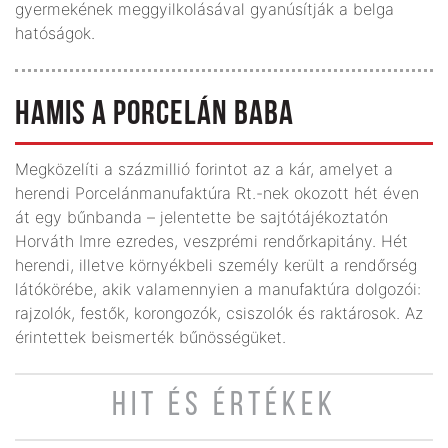
gyermekének meggyilkolásával gyanúsítják a belga
hatóságok.
HAMIS A PORCELÁN BABA
Megközelíti a százmillió forintot az a kár, amelyet a
herendi Porcelánmanufaktúra Rt.-nek okozott hét éven
át egy bűnbanda – jelentette be sajtótájékoztatón
Horváth Imre ezredes, veszprémi rendőrkapitány. Hét
herendi, illetve környékbeli személy került a rendőrség
látókörébe, akik valamennyien a manufaktúra dolgozói:
rajzolók, festők, korongozók, csiszolók és raktárosok. Az
érintettek beismerték bűnösségüket.
HIT ÉS ÉRTÉKEK