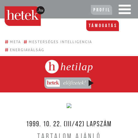
Profil
Támogatás
#
#
META
MESTERSÉGES INTELLIGENCIA
#
ENERGIAVÁLSÁG
hetilap
1999. 10. 22. (III/42) LAPSZÁM
TARTALOM AJÁNLÓ