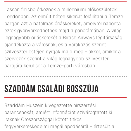
Lassan finisbe érkeznek a millenniumi előkészületek
Londonban. Az elmúlt héten sikerült felállítani a Temze
partján azt a hatalmas óriáskereket, amelyről naponta
ezrek gyönyörködhetnek majd a panorámában. A világ
legnagyobb óriáskerekét a British Airways légitársaság
ajándékozta a városnak, és a várakozás szerint
szilveszter estéjén nyitják majd meg – akkor, amikor a
szervezők szerint a világ legnagyobb szilveszteri
partijára kerül sor a Temze-parti városban.
SZADDÁM CSALÁDI BOSSZÚJA
Szaddám Huszein kivégeztette hírszerzési
parancsnokát, amiért információt szivárogtatott ki
Iraknak Oroszországgal kötött titkos
fegyverkereskedelmi megállapodásáról – értesült a