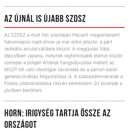
AZ ÚJNÁL IS ÚJABB SZDSZ
Az SZDSZ a múlt hét szerdáján Pécsett megrendezett
háromnapos road-show-ja már előre jelezte: a párt
radikális arculatváltásra készül. A megújulás több
lépcsőben zajlana, melynek legfontosabb elemei között
szerepel a polgári értékek hangsúlyozása mellett az
MSZP-től való ideológiai távolodás és a párton belüli
generációváltás felgyorsítása is. A szabaddemokraták a
Fidesz jobbratolódása helyén keletkezett űrt kívánják a
jövőben betölteni.
HORN: IRIGYSÉG TARTJA ÖSSZE AZ
ORSZÁGOT