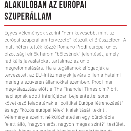
ALAKULÓBAN AZ EURÓPAI
SZUPERÁLLAM
Egyes vélemények szerint "nem kevesebb, mint az
európai szuperállam tervezete" készült el Brüsszelben. A
múlt héten tették közzé Romano Prodi európai uniós
bizottsági elnök három "bölcsének" jelentését, amely
radikális javaslatokat tartalmaz az unió
megreformálására. Ha a tagállamok elfogadják a
tervezetet, az EU-intézmények javára billen a hatalmi
mérleg a szuverén államokkal szemben. Prodi már
megválasztása előtt a The Financial Times cím? brit
napilapnak adott interjújában bejelentette: soron
következő feladatának a "politikai Európa létrehozását"
és egy "közös európai lélek" kialakítását tekinti.
Véleménye szerint nélkülözhetetlen egy bürokrácia
felett álló, "nagyon erős, nagyon magas szint?" testület,
amely képes az európai közakarat megértésére és