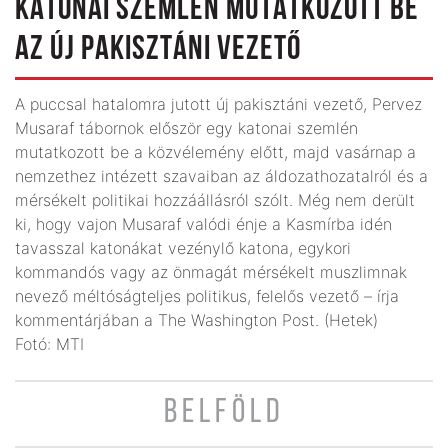
KATONAI SZEMLÉN MUTATKOZOTT BE
AZ ÚJ PAKISZTÁNI VEZETŐ
A puccsal hatalomra jutott új pakisztáni vezető, Pervez
Musaraf tábornok először egy katonai szemlén
mutatkozott be a közvélemény előtt, majd vasárnap a
nemzethez intézett szavaiban az áldozathozatalról és a
mérsékelt politikai hozzáállásról szólt. Még nem derült
ki, hogy vajon Musaraf valódi énje a Kasmírba idén
tavasszal katonákat vezénylő katona, egykori
kommandós vagy az önmagát mérsékelt muszlimnak
nevező méltóságteljes politikus, felelős vezető – írja
kommentárjában a The Washington Post. (Hetek)
Fotó: MTI
BELFÖLD