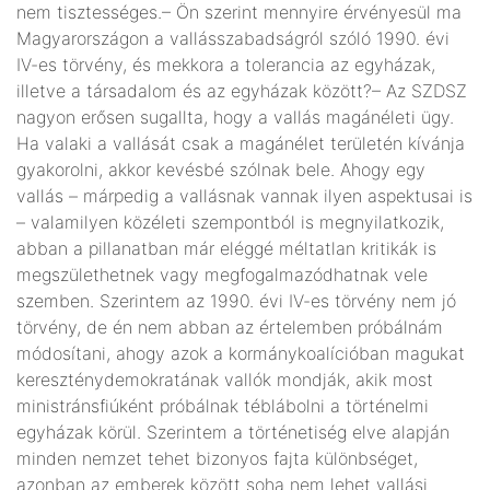
nem tisztességes.– Ön szerint mennyire érvényesül ma
Magyarországon a vallásszabadságról szóló 1990. évi
IV-es törvény, és mekkora a tolerancia az egyházak,
illetve a társadalom és az egyházak között?– Az SZDSZ
nagyon erősen sugallta, hogy a vallás magánéleti ügy.
Ha valaki a vallását csak a magánélet területén kívánja
gyakorolni, akkor kevésbé szólnak bele. Ahogy egy
vallás – márpedig a vallásnak vannak ilyen aspektusai is
– valamilyen közéleti szempontból is megnyilatkozik,
abban a pillanatban már eléggé méltatlan kritikák is
megszülethetnek vagy megfogalmazódhatnak vele
szemben. Szerintem az 1990. évi IV-es törvény nem jó
törvény, de én nem abban az értelemben próbálnám
módosítani, ahogy azok a kormánykoalícióban magukat
kereszténydemokratának vallók mondják, akik most
ministránsfiúként próbálnak téblábolni a történelmi
egyházak körül. Szerintem a történetiség elve alapján
minden nemzet tehet bizonyos fajta különbséget,
azonban az emberek között soha nem lehet vallási