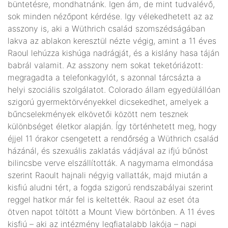
büntetésre, mondhatnánk. Igen ám, de mint tudvalévő,
sok minden nézőpont kérdése. Igy vélekedhetett az az
asszony is, aki a Wüthrich család szomszédságában
lakva az ablakon keresztül nézte végig, amint a 11 éves
Raoul lehúzza kishúga nadrágját, és a kislány hasa táján
babrál valamit. Az asszony nem sokat teketóriázott:
megragadta a telefonkagylót, s azonnal tárcsázta a
helyi szociális szolgálatot. Colorado állam egyedülállóan
szigorú gyermektörvényekkel dicsekedhet, amelyek a
bűncselekmények elkövetői között nem tesznek
különbséget életkor alapján. Így történhetett meg, hogy
éjjel 11 órakor csengetett a rendőrség a Wüthrich család
házánál, és szexuális zaklatás vádjával az ifjú bűnöst
bilincsbe verve elszállították. A nagymama elmondása
szerint Raoult hajnali négyig vallatták, majd miután a
kisfiú aludni tért, a fogda szigorú rendszabályai szerint
reggel hatkor már fel is keltették. Raoul az eset óta
ötven napot töltött a Mount View börtönben. A 11 éves
kisfiú – aki az intézmény legfiatalabb lakója – napi