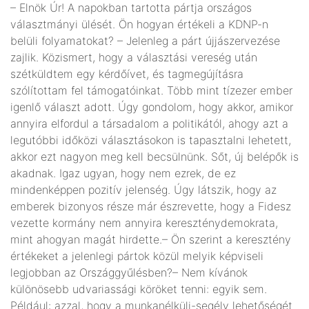
– Elnök Úr! A napokban tartotta pártja országos
választmányi ülését. Ön hogyan értékeli a KDNP-n
belüli folyamatokat? – Jelenleg a párt újjászervezése
zajlik. Közismert, hogy a választási vereség után
szétküldtem egy kérdőívet, és tagmegújításra
szólítottam fel támogatóinkat. Több mint tízezer ember
igenlő választ adott. Úgy gondolom, hogy akkor, amikor
annyira elfordul a társadalom a politikától, ahogy azt a
legutóbbi időközi választásokon is tapasztalni lehetett,
akkor ezt nagyon meg kell becsülnünk. Sőt, új belépők is
akadnak. Igaz ugyan, hogy nem ezrek, de ez
mindenképpen pozitív jelenség. Úgy látszik, hogy az
emberek bizonyos része már észrevette, hogy a Fidesz
vezette kormány nem annyira kereszténydemokrata,
mint ahogyan magát hirdette.– Ön szerint a keresztény
értékeket a jelenlegi pártok közül melyik képviseli
legjobban az Országgyűlésben?– Nem kívánok
különösebb udvariassági köröket tenni: egyik sem.
Például: azzal, hogy a munkanélküli-segély lehetőségét