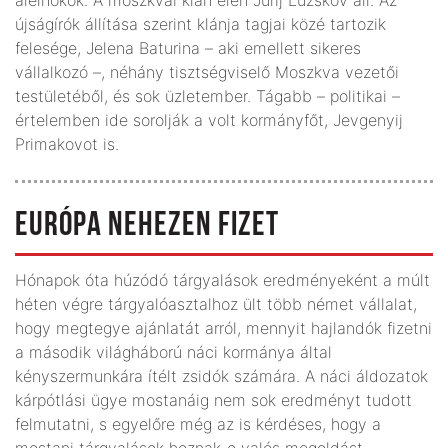
újságírók állítása szerint klánja tagjai közé tartozik
felesége, Jelena Baturina – aki emellett sikeres
vállalkozó –, néhány tisztségviselő Moszkva vezetői
testületéből, és sok üzletember. Tágabb – politikai –
értelemben ide sorolják a volt kormányfőt, Jevgenyij
Primakovot is.
EURÓPA NEHEZEN FIZET
Hónapok óta húzódó tárgyalások eredményeként a múlt
héten végre tárgyalóasztalhoz ült több német vállalat,
hogy megtegye ajánlatát arról, mennyit hajlandók fizetni
a második világháború náci kormánya által
kényszermunkára ítélt zsidók számára. A náci áldozatok
kárpótlási ügye mostanáig nem sok eredményt tudott
felmutatni, s egyelőre még az is kérdéses, hogy a
mostani tárgyalások hoznak-e valós megoldást.