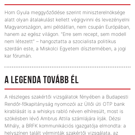
Horn Gyula meggyőződése szerint miniszterelnöksége
alatt olyan átalakulást kellett végigvinni és levezényelni
Magyarországon, ami példátlan, nem csupán Európában,
hanem az egész világon. "Erre sem recept, sem modell
nem létezett" – hangoztatta a szocialista politikus
szerdán este, a Miskolci Egyetem dísztermében, a jogi
kar fórumán.
A LEGENDA TOVÁBB ÉL
A részleges szakértői vizsgálatok fényében a Budapesti
Rendőr-főkapitányság nyomozói az Üllői úti OTP bank
kirablását is a whiskys rabló néven elhíresült, most is
szökésben lévő Ambrus Attila számlájára írják. Dézsi
Mihály, a BRFK kommunikációs igazgatója elmondta: a
helyszínen talált vérminták szakértői vizsgálata, az