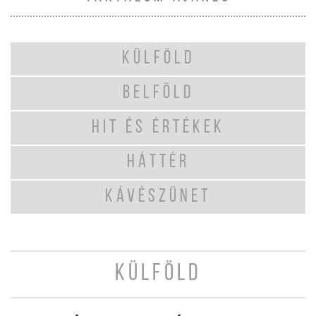
KÜLFÖLD
BELFÖLD
HIT ÉS ÉRTÉKEK
HÁTTÉR
KÁVÉSZÜNET
KÜLFÖLD