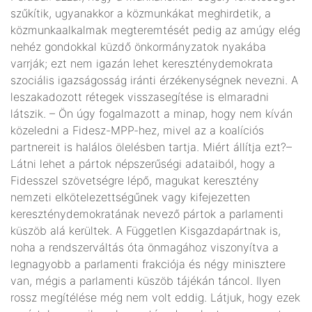
szűkítik, ugyanakkor a közmunkákat meghirdetik, a
közmunkaalkalmak megteremtését pedig az amúgy elég
nehéz gondokkal küzdő önkormányzatok nyakába
varrják; ezt nem igazán lehet kereszténydemokrata
szociális igazságosság iránti érzékenységnek nevezni. A
leszakadozott rétegek visszasegítése is elmaradni
látszik. – Ön úgy fogalmazott a minap, hogy nem kíván
közeledni a Fidesz-MPP-hez, mivel az a koalíciós
partnereit is halálos ölelésben tartja. Miért állítja ezt?–
Látni lehet a pártok népszerűségi adataiból, hogy a
Fidesszel szövetségre lépő, magukat keresztény
nemzeti elkötelezettségűnek vagy kifejezetten
kereszténydemokratának nevező pártok a parlamenti
küszöb alá kerültek. A Független Kisgazdapártnak is,
noha a rendszerváltás óta önmagához viszonyítva a
legnagyobb a parlamenti frakciója és négy minisztere
van, mégis a parlamenti küszöb tájékán táncol. Ilyen
rossz megítélése még nem volt eddig. Látjuk, hogy ezek