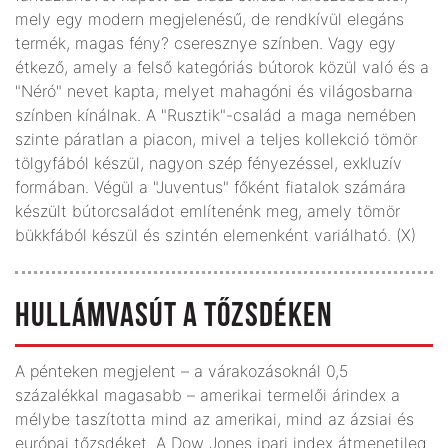
mely egy modern megjelenésű, de rendkívül elegáns
termék, magas fény? cseresznye színben. Vagy egy
étkező, amely a felső kategóriás bútorok közül való és a
"Néró" nevet kapta, melyet mahagóni és világosbarna
színben kínálnak. A "Rusztik"-család a maga nemében
szinte páratlan a piacon, mivel a teljes kollekció tömör
tölgyfából készül, nagyon szép fényezéssel, exkluzív
formában. Végül a "Juventus" főként fiatalok számára
készült bútorcsaládot említenénk meg, amely tömör
bükkfából készül és szintén elemenként variálható. (X)
HULLÁMVASÚT A TŐZSDÉKEN
A pénteken megjelent – a várakozásoknál 0,5
százalékkal magasabb – amerikai termelői árindex a
mélybe taszította mind az amerikai, mind az ázsiai és
európai tőzsdéket. A Dow Jones ipari index átmenetileg