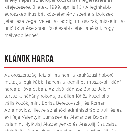
kifejezésére. (Hetek, 1999. április 10.) A leginkább
euroszkeptikus brit közvélemény szerint a bölcsek
jelentése véget vetett az eddigi mítosznak, miszerint az
unió bővítése során "szélesebb lehet anélkül, hogy
mélyebb lenne".
KLÁNOK HARCA
Az oroszországi krízist ma nem a kaukázusi háború
mutatja leginkább, hanem a kremli és moszkvai "klán"
harca a fővárosban. Az első klánhoz Borisz Jelcin
tartozik, néhány rokona, az államfőhöz közel álló
vállalkozók, mint Borisz Berezovszkij és Roman
Abramovics, illetve az elnöki adminisztráció volt és ez
évi feje Valentyin Jumasev és Alexander Bolosin,
valamint Nyikolaj Akszenyenko és Anatolij Csubajsz
alelnökök. A moszkvai klán élén Jurij Luzskov áll. Az