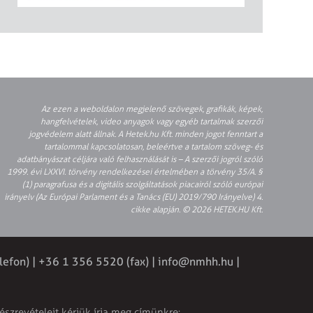
Az ezen a weboldalon megjelenő szövegek, grafikák, képek,
hangfelvételek, video anyagok vagy egyéb tartalmak szerzői
jogvédelem alatt állnak. A Hetek.hu Kft. minden jogot fenntart a
tartalommal kapcsolatosan, beleértve a tartalom szöveg- és
adatbányászat céljára való felhasználását is – A szerzői jogról szóló
1999. évi LXXVI. törvény rendelkezései értelmében a törvény 35/A. §
(1) paragrafusa és a digitális szolgáltatások piacairól szóló európai
irányelv (Az Európai Parlament és a Tanács (EU) 2019/790 Irányelve) 4.
cikke alapján. © 2026 HETEK.HU Kft.
lefon) | +36 1 356 5520 (fax) |
info@nmhh.hu
|
észrevételeit kérjük írja meg címünkre: