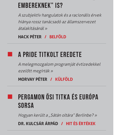
EMBEREKNEK” IS?
A szubjektív hangulatok és a racionális érvek
hiánya rossz tanácsadó az államszervezet
átalakításánál
»
HACK PÉTER
/
BELFÖLD
A PRIDE TITKOLT EREDETE
A melegmozgalom programját évtizedekkel
ezelőtt megírták
»
MORVAY PÉTER
/
KÜLFÖLD
PERGAMON ŐSI TITKA ÉS EURÓPA
SORSA
Hogyan került a „Sátán oltára” Berlinbe?
»
DR. KULCSÁR ÁRPÁD
/
HIT ÉS ÉRTÉKEK