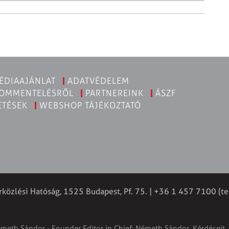
ÉDIAAJÁNLAT
ADATVÉDELEM
KOMMENTELÉSRŐL
PARTNEREINK
ÁSZF
ETÉSEK
WEBSHOP TÁJÉKOZTATÓ
rközlési Hatóság, 1525 Budapest, Pf. 75. | +36 1 457 7100 (te
émeth Sándor - Founder Editor in Chief: Németh Sándor. Kérdéseit, 