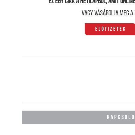
Ez egy cikk a hetilapból, amit onli
Vagy vásárolja meg a 
Előfizetek
KAPCSOL