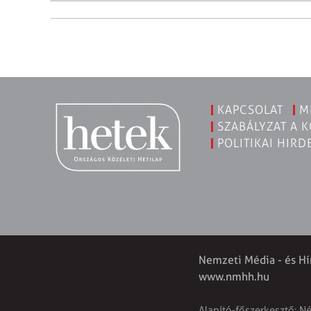
KAPCSOLAT
M
SZABÁLYZAT A 
POLITIKAI HIRD
Nemzeti Média - és Hí
www.nmhh.hu
Alapító-főszerkesztő: N