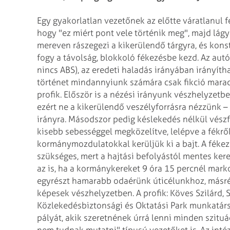
Egy gyakorlatlan vezetőnek az előtte váratlanul 
hogy "ez miért pont vele történik meg", majd lág
mereven rászegezi a kikerülendő tárgyra, és
konst
fogy a távolság, blokkoló
fékezésbe kezd. Az autó
nincs
ABS), az eredeti haladás irányában irányítha
történet mindannyiunk számára csak fikció mara
profik. Először is a nézési irányunk vészhelyzetb
ezért ne a kikerülendő veszélyforrásra
nézzünk – 
irányra. Másodszor
pedig késlekedés nélkül vész
kisebb sebességgel megközelítve, lelépve a fékr
kormánymozdulatokkal kerüljük ki a bajt. A fékez
szükséges, mert a hajtási befolyástól mentes k
az is, ha a kormánykereket 9 óra 15 percnél mark
egyrészt hamarabb odaérünk úticélunkhoz,
másré
képesek vészhelyzetben.
A profik: Köves Szilárd, 
Közlekedésbiztonsági
és Oktatási Park munkatárs
pályát,
akik szeretnének úrrá lenni minden szituá
nem tudnak mutatni" típusú vezetőket is. Az inté