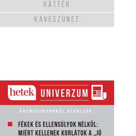
HÁTTÉR
KÁVÉSZÜNET
ARCHÍVUMUNKBÓL AJÁNLJUK:
FÉKEK ÉS ELLENSÚLYOK NÉLKÜL:
MIÉRT KELLENEK KORLÁTOK A „JÓ