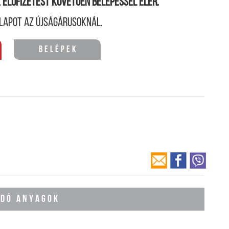
ne előfizetést követően belépéssel elér.
lapot az újságárusoknál.
Belépek
ÓDÓ ANYAGOK