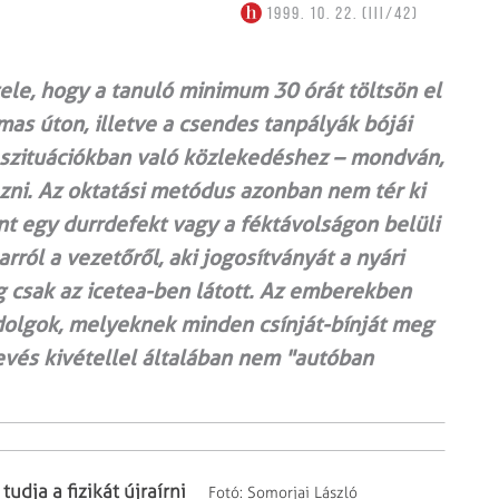
1999. 10. 22. (III/42)
ele, hogy a tanuló minimum 30 órát töltsön el
mas úton, illetve a csendes tanpályák bójái
 szituációkban való közlekedéshez – mondván,
zni. Az oktatási metódus azonban nem tér ki
nt egy durrdefekt vagy a féktávolságon belüli
rról a vezetőről, aki jogosítványát a nyári
 csak az icetea-ben látott. Az emberekben
dolgok, melyeknek minden csínját-bínját meg
kevés kivétellel általában nem "autóban
udja a fizikát újraírni
Fotó: Somorjai László