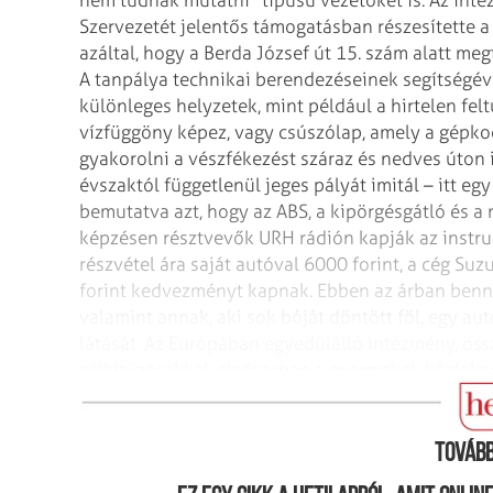
Szervezetét jelentős támogatásban részesítette a
azáltal, hogy a Berda József út 15. szám
alatt megt
A tanpálya technikai
berendezéseinek segítségével
különleges helyzetek, mint például a hirtelen fe
vízfüggöny képez, vagy csúszólap, amely a gépkoc
gyakorolni a vészfékezést száraz és nedves úton i
évszaktól függetlenül jeges pályát
imitál – itt eg
bemutatva azt, hogy
az ABS, a kipörgésgátló és a 
képzésen résztvevők URH rádión kapják az instruk
részvétel ára saját autóval 6000 forint, a cég Suz
forint kedvezményt kapnak. Ebben az árban
benne
valamint annak, aki sok bóját
döntött föl, egy au
látását.
Az Európában egyedülálló intézmény, öss
célkitűzésekkel,
elsősorban a gyermekek közlekedé
folytatjuk.
Tovább