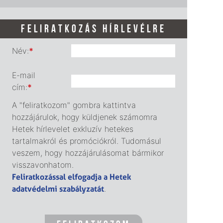
FELIRATKOZÁS HÍRLEVÉLRE
Név:
*
E-mail
cím:
*
A "feliratkozom" gombra kattintva
hozzájárulok, hogy küldjenek számomra
Hetek hírlevelet exkluzív hetekes
tartalmakról és promóciókról. Tudomásul
veszem, hogy hozzájárulásomat bármikor
visszavonhatom.
Feliratkozással elfogadja a Hetek
adatvédelmi szabályzatát
.