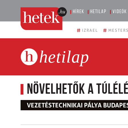
Hírek
Hetilap
Videók
#
#
IZRAEL
MESTERS
hetilap
Növelhetők a túlélé
VEZETÉSTECHNIKAI PÁLYA BUDAPE