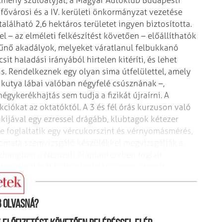
 fővárosi
és a IV. kerületi önkormányzat vezetése
alálható 2,6 hektáros területet ingyen biztosította.
 – az elméleti felkészítést követően – előállíthatók
ltűnő akadályok, melyeket váratlanul
felbukkanó
sit haladási irányából
hirtelen kitéríti, és lehet
s.
Rendelkeznek egy olyan sima útfelülettel, amely
y kutya lábai valóban négyfelé csúsznának –,
négykerékhajtás sem tudja a fizikát újraírni.
A
ciókat az oktatóktól. A 3 és
fél órás kurzuson való
ukijával
egy ezressel drágább, klubtagok kétezer
 foglaltatik egy vércukorszint és vérnyomásmérés,
tomata szemvizsgáló készülékkel megvizsgálják a
zhangban a Nemzeti Alaptantervben foglalt
si oktatását tűzte zászlajára, ezért a témát
 olvasná?