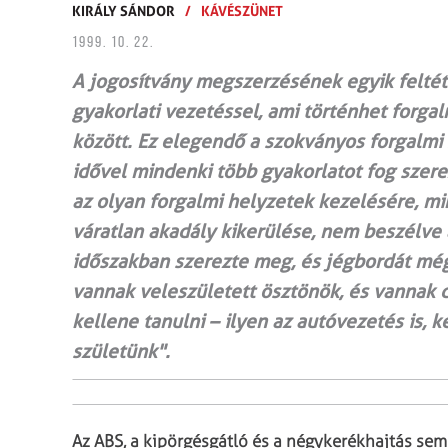
KIRÁLY SÁNDOR
/
KÁVÉSZÜNET
1999. 10. 22.
A jogosítvány megszerzésének egyik feltét
gyakorlati vezetéssel, ami történhet forgal
között. Ez elegendő a szokványos forgalmi
idővel mindenki több gyakorlatot fog szere
az olyan forgalmi helyzetek kezelésére, mi
váratlan akadály kikerülése, nem beszélve a
időszakban szerezte meg, és jégbordát még
vannak veleszületett ösztönök, és vannak 
kellene tanulni – ilyen az autóvezetés is, 
születünk".
Az ABS, a kipörgésgátló és a négykerékhajtás sem t