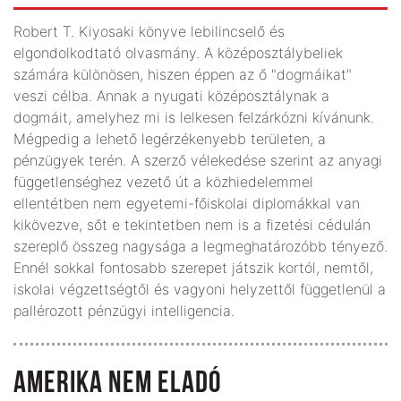
Robert T. Kiyosaki könyve lebilincselő és
elgondolkodtató olvasmány. A középosztálybeliek
számára különösen, hiszen éppen az ő "dogmáikat"
veszi célba. Annak a nyugati középosztálynak a
dogmáit, amelyhez mi is lelkesen felzárkózni kívánunk.
Mégpedig a lehető legérzékenyebb területen, a
pénzügyek terén. A szerző vélekedése szerint az anyagi
függetlenséghez vezető út a közhiedelemmel
ellentétben nem egyetemi-főiskolai diplomákkal van
kikövezve, sőt e tekintetben nem is a fizetési cédulán
szereplő összeg nagysága a legmeghatározóbb tényező.
Ennél sokkal fontosabb szerepet játszik kortól, nemtől,
iskolai végzettségtől és vagyoni helyzettől függetlenül a
pallérozott pénzügyi intelligencia.
AMERIKA NEM ELADÓ