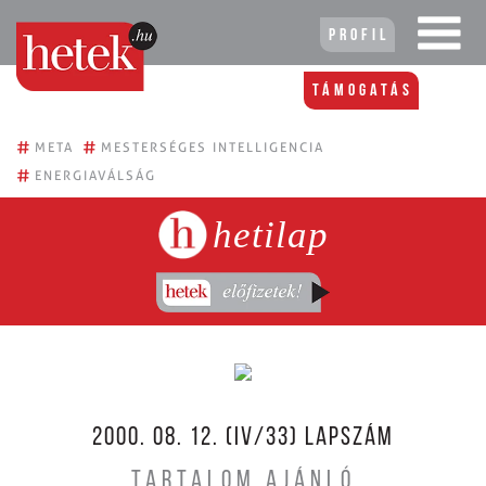
Profil
Támogatás
#
#
META
MESTERSÉGES INTELLIGENCIA
#
ENERGIAVÁLSÁG
hetilap
2000. 08. 12. (IV/33) LAPSZÁM
TARTALOM AJÁNLÓ