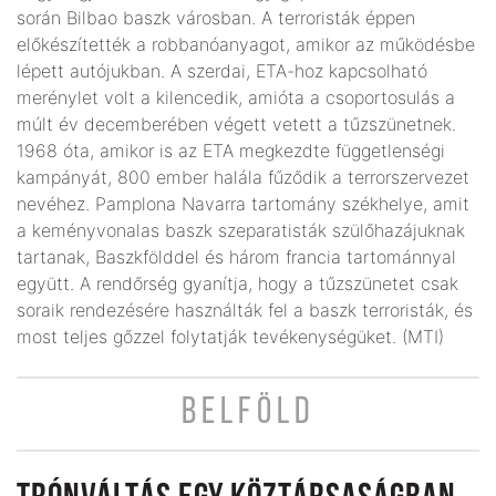
során Bilbao baszk városban. A terroristák éppen
előkészítették a robbanóanyagot, amikor az működésbe
lépett autójukban. A szerdai, ETA-hoz kapcsolható
merénylet volt a kilencedik, amióta a csoportosulás a
múlt év decemberében végett vetett a tűzszünetnek.
1968 óta, amikor is az ETA megkezdte függetlenségi
kampányát, 800 ember halála fűződik a terrorszervezet
nevéhez. Pamplona Navarra tartomány székhelye, amit
a keményvonalas baszk szeparatisták szülőhazájuknak
tartanak, Baszkfölddel és három francia tartománnyal
együtt. A rendőrség gyanítja, hogy a tűzszünetet csak
soraik rendezésére használták fel a baszk terroristák, és
most teljes gőzzel folytatják tevékenységüket. (MTI)
BELFÖLD