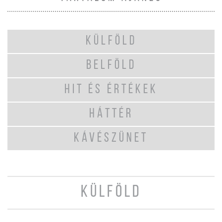
KÜLFÖLD
BELFÖLD
HIT ÉS ÉRTÉKEK
HÁTTÉR
KÁVÉSZÜNET
KÜLFÖLD