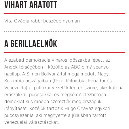
VIHART ARATOTT
Vita Ovádja rabbi beszéde nyomán
A GERILLAELNÖK
A szabad demokrácia viharos időszakba lépett az
Andok térségében – közölte az ABC cím? spanyol
napilap. A Simon Bolivar által megálmodott Nagy-
Kolumbia országaiban (Peru, Kolumbia, Equador és
Venezuela) új politikai vezetők léptek színre, akik katonai
erőszakkal, puccsokkal és megkérdőjelezhetően
demokratikus módon szerezték meg országuk
irányítását. Közéjük tartozik Hugo Chavez egykori
puccsvezér is, aki megnyerte a júliusban tartott
venezuelai választásokat.