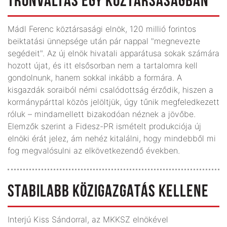
TRÓNVÁLTÁS EGY KÖZTÁRSASÁGBAN
Mádl Ferenc köztársasági elnök, 120 millió forintos
beiktatási ünnepsége után pár nappal "megnevezte
segédeit". Az új elnök hivatali apparátusa sokak számára
hozott újat, és itt elsősorban nem a tartalomra kell
gondolnunk, hanem sokkal inkább a formára. A
kisgazdák soraiból némi csalódottság érződik, hiszen a
kormánypárttal közös jelöltjük, úgy tűnik megfeledkezett
róluk – mindamellett bizakodóan néznek a jövőbe.
Elemzők szerint a Fidesz-PR ismételt produkciója új
elnöki érát jelez, ám nehéz kitalálni, hogy mindebből mi
fog megvalósulni az elkövetkezendő években.
STABILABB KÖZIGAZGATÁS KELLENE
Interjú Kiss Sándorral, az MKKSZ elnökével