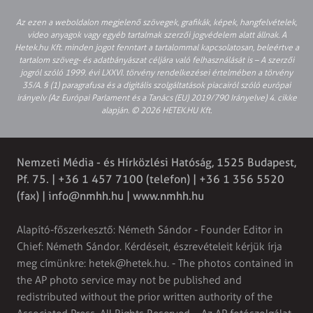
Az ezen a weboldalon megjelenő szövegek, grafikák, képek, hangfelvételek,
video anyagok vagy egyéb tartalmak szerzői jogvédelem alatt állnak. A
Hetek.hu Kft. minden jogot fenntart a tartalommal kapcsolatosan, beleértve a
tartalom szöveg- és adatbányászat céljára való felhasználását is – A szerzői
jogról szóló 1999. évi LXXVI. törvény rendelkezései értelmében a törvény
35/A. § (1) paragrafusa és a digitális szolgáltatások piacairól szóló európai
irányelv (Az Európai Parlament és a Tanács (EU) 2019/790 Irányelve) 4. cikke
alapján. © 2026 HETEK.HU Kft.
Nemzeti Média - és Hírközlési Hatóság, 1525 Budapest,
Pf. 75. | +36 1 457 7100 (telefon) | +36 1 356 5520
(fax) |
info@nmhh.hu
| www.nmhh.hu
Alapító-főszerkesztő: Németh Sándor - Founder Editor in
Chief: Németh Sándor. Kérdéseit, észrevételeit kérjük írja
meg címünkre:
hetek@hetek.hu
. - The photos contained in
the AP photo service may not be published and
redistributed without the prior written authority of the