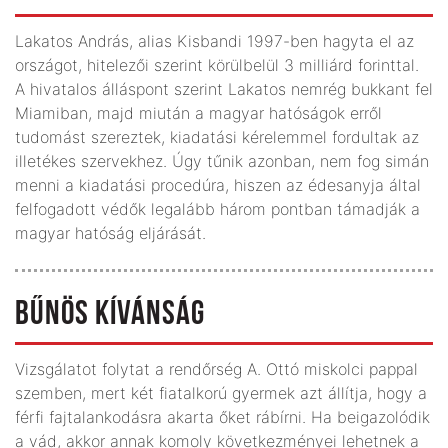
Lakatos András, alias Kisbandi 1997-ben hagyta el az
országot, hitelezői szerint körülbelül 3 milliárd forinttal.
A hivatalos álláspont szerint Lakatos nemrég bukkant fel
Miamiban, majd miután a magyar hatóságok erről
tudomást szereztek, kiadatási kérelemmel fordultak az
illetékes szervekhez. Úgy tűnik azonban, nem fog simán
menni a kiadatási procedúra, hiszen az édesanyja által
felfogadott védők legalább három pontban támadják a
magyar hatóság eljárását.
BŰNÖS KÍVÁNSÁG
Vizsgálatot folytat a rendőrség A. Ottó miskolci pappal
szemben, mert két fiatalkorú gyermek azt állítja, hogy a
férfi fajtalankodásra akarta őket rábírni. Ha beigazolódik
a vád, akkor annak komoly következményei lehetnek a