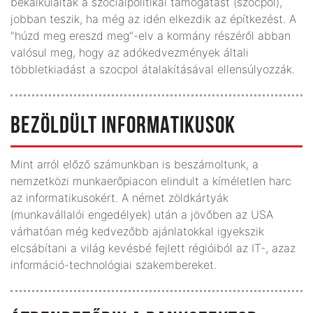
bekalkulálták a szociálpolitikai támogatást (szocpol),
jobban teszik, ha még az idén elkezdik az építkezést. A
"húzd meg ereszd meg"-elv a kormány részéről abban
valósul meg, hogy az adókedvezmények általi
többletkiadást a szocpol átalakításával ellensúlyozzák.
BEZÖLDÜLT INFORMATIKUSOK
Mint arról előző számunkban is beszámoltunk, a
nemzetközi munkaerőpiacon elindult a kíméletlen harc
az informatikusokért. A német zöldkártyák
(munkavállalói engedélyek) után a jövőben az USA
várhatóan még kedvezőbb ajánlatokkal igyekszik
elcsábítani a világ kevésbé fejlett régióiból az IT-, azaz
információ-technológiai szakembereket.