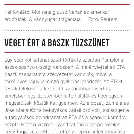
Kaliforniától Montanáig pusztítanak az amerikai
erdőtüzek. A Vadnyugat tragédiája Fotó: Reuters
VÉGET ÉRT A BASZK TŰZSZÜNET
Egy spanyol katonatisztet lőttek le szerdán Pamplona
észak-spanyolországi városban. A merénylettel az ETA
baszk szeparatista szervezetet vádolják, mivel a
tarkólövés rájuk jellemző gyilkolási módszer. Az ETA-t
teszik felelőssé a két keddi autórobbantásért is,
amelyben egy üzletember lelte halálát és tizenegyen
megsérültek, köztük két gyermek. Az áldozat, Zumaia as
Jose Maria Korta befolyásos vállalkozó volt, aki sürgette
a tárgyalások beindítását az ETA és a spanyol kormány
között. Hétfőn viszont gyaníthatóan a csoportosulás
négy tagja vesztette életét egy gépkocsi felrobbanása