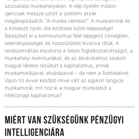
szocialista munkahelyeken. A nép ilyetén módon
igencsak messze jutott a szellemi atyák
megállapításától: "A munka nemesít". A munkamorál és
a kötelező nyolc óra kitöltése külön képességet
fejlesztett ki a kommunizmus felé lépegető tömegben,
leleményességet és hosszútűrést kívánva tőlük. A
rendszerváltás elsodorta a teljes foglalkoztatottságot, a
munkahelyi kommunákat, és az ábrándokhoz szokott
magyar lélekre rázúdult a kapitalizmus, annak
munkamoráljával, elvárásaival – de nem a fizetéseivel.
Vajon tíz évvel később mivé vált az egykori langyos
munkamorál, mit hoz ki a magyar munkásból a
hétköznapi kapitalizmus?
MIÉRT VAN SZÜKSÉGÜNK PÉNZÜGYI
INTELLIGENCIÁRA