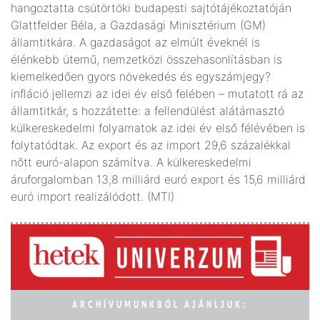
hangoztatta csütörtöki budapesti sajtótájékoztatóján
Glattfelder Béla, a Gazdasági Minisztérium (GM)
államtitkára. A gazdaságot az elmúlt éveknél is
élénkebb ütemű, nemzetközi összehasonlításban is
kiemelkedően gyors növekedés és egyszámjegy?
infláció jellemzi az idei év első felében – mutatott rá az
államtitkár, s hozzátette: a fellendülést alátámasztó
külkereskedelmi folyamatok az idei év első félévében is
folytatódtak. Az export és az import 29,6 százalékkal
nőtt euró-alapon számítva. A külkereskedelmi
áruforgalomban 13,8 milliárd euró export és 15,6 milliárd
euró import realizálódott. (MTI)
ARCHÍVUMUNKBÓL AJÁNLJUK: