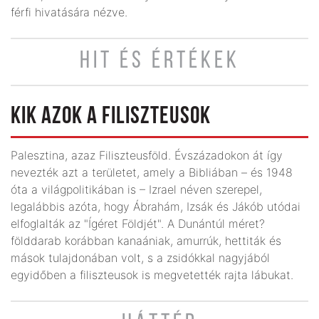
férfi hivatására nézve.
HIT ÉS ÉRTÉKEK
KIK AZOK A FILISZTEUSOK
Palesztina, azaz Filiszteusföld. Évszázadokon át így
nevezték azt a területet, amely a Bibliában – és 1948
óta a világpolitikában is – Izrael néven szerepel,
legalábbis azóta, hogy Ábrahám, Izsák és Jákób utódai
elfoglalták az "Ígéret Földjét". A Dunántúl méret?
földdarab korábban kanaániak, amurrúk, hettiták és
mások tulajdonában volt, s a zsidókkal nagyjából
egyidőben a filiszteusok is megvetették rajta lábukat.