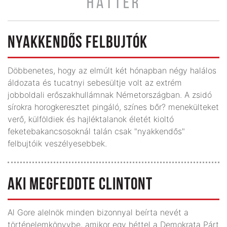
HÁTTÉR
NYAKKENDŐS FELBUJTÓK
Döbbenetes, hogy az elmúlt két hónapban négy halálos
áldozata és tucatnyi sebesültje volt az extrém
jobboldali erőszakhullámnak Németországban. A zsidó
sírokra horogkeresztet pingáló, színes bőr? menekülteket
verő, külföldiek és hajléktalanok életét kioltó
feketebakancsosoknál talán csak "nyakkendős"
felbujtóik veszélyesebbek.
AKI MEGFEDDTE CLINTONT
Al Gore alelnök minden bizonnyal beírta nevét a
történelemkönyvbe, amikor egy héttel a Demokrata Párt