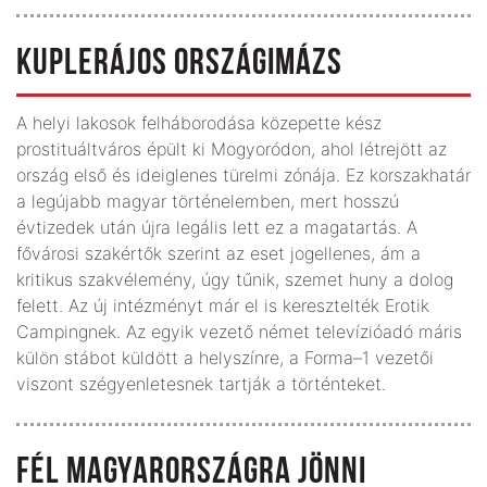
KUPLERÁJOS ORSZÁGIMÁZS
A helyi lakosok felháborodása közepette kész
prostituáltváros épült ki Mogyoródon, ahol létrejött az
ország első és ideiglenes türelmi zónája. Ez korszakhatár
a legújabb magyar történelemben, mert hosszú
évtizedek után újra legális lett ez a magatartás. A
fővárosi szakértők szerint az eset jogellenes, ám a
kritikus szakvélemény, úgy tűnik, szemet huny a dolog
felett. Az új intézményt már el is keresztelték Erotik
Campingnek. Az egyik vezető német televízióadó máris
külön stábot küldött a helyszínre, a Forma–1 vezetői
viszont szégyenletesnek tartják a történteket.
FÉL MAGYARORSZÁGRA JÖNNI