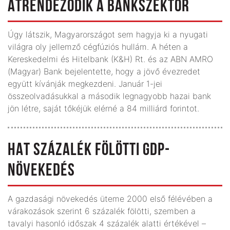
ÁTRENDEZŐDIK A BANKSZEKTOR
Úgy látszik, Magyarországot sem hagyja ki a nyugati
világra oly jellemző cégfúziós hullám. A héten a
Kereskedelmi és Hitelbank (K&H) Rt. és az ABN AMRO
(Magyar) Bank bejelentette, hogy a jövő évezredet
együtt kívánják megkezdeni. Január 1-jei
összeolvadásukkal a második legnagyobb hazai bank
jön létre, saját tőkéjük elérné a 84 milliárd forintot.
HAT SZÁZALÉK FÖLÖTTI GDP-
NÖVEKEDÉS
A gazdasági növekedés üteme 2000 első félévében a
várakozások szerint 6 százalék fölötti, szemben a
tavalyi hasonló időszak 4 százalék alatti értékével –