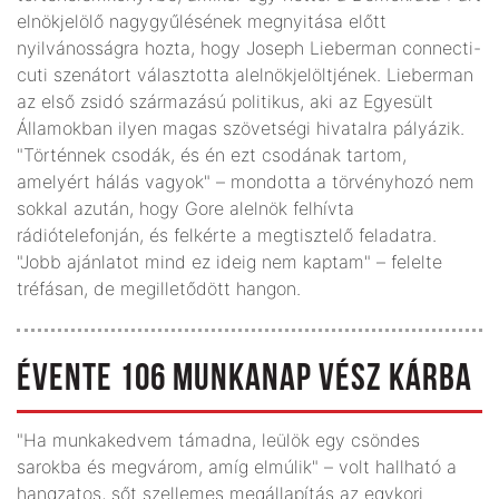
elnökjelölő nagygyűlésének megnyitása előtt
nyilvánosságra hozta, hogy Joseph Lieberman connecti-
cuti szenátort választotta alelnökjelöltjének. Lieberman
az első zsidó származású politikus, aki az Egyesült
Államokban ilyen magas szövetségi hivatalra pályázik.
"Történnek csodák, és én ezt csodának tartom,
amelyért hálás vagyok" – mondotta a törvényhozó nem
sokkal azután, hogy Gore alelnök felhívta
rádiótelefonján, és felkérte a megtisztelő feladatra.
"Jobb ajánlatot mind ez ideig nem kaptam" – felelte
tréfásan, de megilletődött hangon.
ÉVENTE 106 MUNKANAP VÉSZ KÁRBA
"Ha munkakedvem támadna, leülök egy csöndes
sarokba és megvárom, amíg elmúlik" – volt hallható a
hangzatos, sőt szellemes megállapítás az egykori