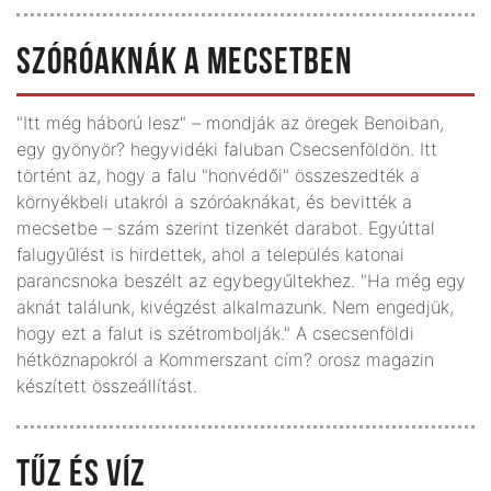
SZÓRÓAKNÁK A MECSETBEN
"Itt még háború lesz" – mondják az öregek Benoiban,
egy gyönyör? hegyvidéki faluban Csecsenföldön. Itt
történt az, hogy a falu "honvédői" összeszedték a
környékbeli utakról a szóróaknákat, és bevitték a
mecsetbe – szám szerint tizenkét darabot. Egyúttal
falugyűlést is hirdettek, ahol a település katonai
parancsnoka beszélt az egybegyűltekhez. "Ha még egy
aknát találunk, kivégzést alkalmazunk. Nem engedjük,
hogy ezt a falut is szétrombolják." A csecsenföldi
hétköznapokról a Kommerszant cím? orosz magazin
készített összeállítást.
TŰZ ÉS VÍZ