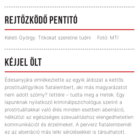
REJTŐZKÖDŐ PENTITÓ
Keleti György. Titkokat szeretne tudni Fotó: MTI
KÉJJEL ÖLT
Édesanyjára emlékeztette az egyik áldozat a kettős
prostituáltgyilkos fiatalembert, aki más magyarázatot
nem adott szörny? tettére – tudta meg a Hetek. Egy
lapunknak nyilatkozó kriminálpszichológus szerint a
prostituáltakkal való élés minden esetben aberráció,
nélkülözi az egészséges szexualitáshoz elengedhetetlen
kommunikációt és érzelmeket. A perverz fiatalembernél
ez az aberráció más lelki sérülésekkel is társulhatott.