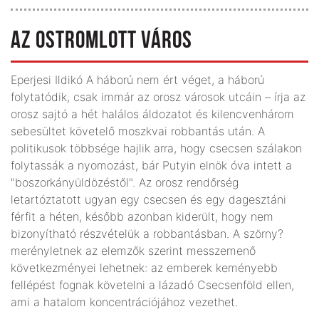
AZ OSTROMLOTT VÁROS
Eperjesi Ildikó A háború nem ért véget, a háború
folytatódik, csak immár az orosz városok utcáin – írja az
orosz sajtó a hét halálos áldozatot és kilencvenhárom
sebesültet követelő moszkvai robbantás után. A
politikusok többsége hajlik arra, hogy csecsen szálakon
folytassák a nyomozást, bár Putyin elnök óva intett a
"boszorkányüldözéstől". Az orosz rendőrség
letartóztatott ugyan egy csecsen és egy dagesztáni
férfit a héten, később azonban kiderült, hogy nem
bizonyítható részvételük a robbantásban. A szörny?
merényletnek az elemzők szerint messzemenő
következményei lehetnek: az emberek keményebb
fellépést fognak követelni a lázadó Csecsenföld ellen,
ami a hatalom koncentrációjához vezethet.