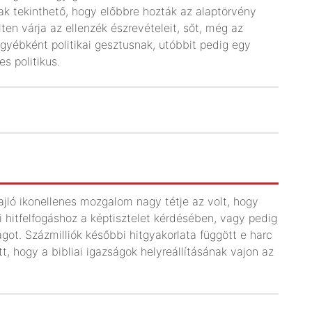
k tekinthető, hogy előbbre hozták az alaptörvény
en várja az ellenzék észrevételeit, sőt, még az
gyébként politikai gesztusnak, utóbbit pedig egy
s politikus.
ajló ikonellenes mozgalom nagy tétje az volt, hogy
ai hitfelfogáshoz a képtisztelet kérdésében, vagy pedig
lágot. Százmilliók későbbi hitgyakorlata függött e harc
tt, hogy a bibliai igazságok helyreállításának vajon az