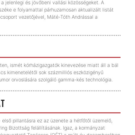
a jelenlegi és jövőbeni vallási közösségeket. A
ke e folyamattal párhuzamosan aktualizált listát
tócsoport vezetőjével, Máté-Tóth Andrással a
ten, ismét kórházigazgatók kinevezése miatt áll a bál
cs kimenetelétől sok százmilliós eszközigényű
tumor orvoslására szolgáló gamma-kés technológia.
AT
 első pillantásra ez az üzenete a hétfőtől üzemelő,
ng Bizottság felállításának. Igaz, a kormányzat
dekegyeztető Tanácson (OÉT) a múlt év decemberében