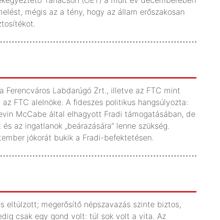
elést, mégis az a tény, hogy az állam erőszakosan
tosítékot.
a Ferencváros Labdarúgó Zrt., illetve az FTC mint
 az FTC alelnöke. A fideszes politikus hangsúlyozta:
Kevin McCabe által elhagyott Fradi támogatásában, de
t és az ingatlanok „beárazására” lenne szükség.
tember jókorát bukik a Fradi-befektetésen.
s eltúlzott; megerősítő népszavazás szinte biztos,
g csak egy gond volt: túl sok volt a vita. Az