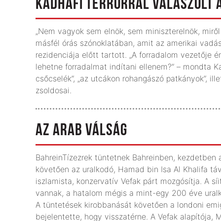
KADHAFI TERRORRAL VÁLASZOLT 
„Nem vagyok sem elnök, sem miniszterelnök, mirő
másfél órás szónoklatában, amit az amerikai vadá
rezidenciája előtt tartott. „A forradalom vezetője 
lehetne forradalmat indítani ellenem?” – mondta Kad
csőcselék”, „az utcákon rohangászó patkányok”, ill
zsoldosai.
AZ ARAB VÁLSÁG
BahreinTízezrek tüntetnek Bahreinben, kezdetben 
követően az uralkodó, Hamad bin Isa Al Khalifa távo
iszlamista, konzervatív Vefak párt mozgósítja. A
vannak, a hatalom mégis a mint-egy 200 éve uralk
A tüntetések kirobbanását követően a londoni em
bejelentette, hogy visszatérne. A Vefak alapítója,