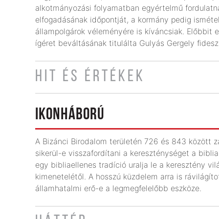
alkotmányozási folyamatban egyértelmű fordulatna
elfogadásának időpontját, a kormány pedig ismételt
állampolgárok véleményére is kíváncsiak. Előbbit e
ígéret beváltásának titulálta Gulyás Gergely fidesze
HIT ÉS ÉRTÉKEK
IKONHÁBORÚ
A Bizánci Birodalom területén 726 és 843 között z
sikerül-e visszafordítani a kereszténységet a bibli
egy bibliaellenes tradíció uralja le a keresztény vi
kimenetelétől. A hosszú küzdelem arra is rávilágíto
államhatalmi erő-e a legmegfelelőbb eszköze.