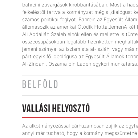
bahreini zavargások kirobbantásában. Most a had
felkeléstől tartva a kormányzat mégis „dialógust
számos politikai foglyot. Bahrein az Egyesült Állam
állomásozik az amerikai Ötödik Flotta.JemenA ké
Ali Abdalláh Száleh elnök ellen és mellette is tünt
összecsapásokban legalább tizenketten meghaltak
jemeni szárnya, az iszlamista al-Iszláh, vagy más
párt egyik fő ideológusa az Egyesült Államok terr
Al-Zindani, Oszama bin Laden egykori munkatársa
BELFÖLD
VALLÁSI HELYOSZTÓ
Az alkotmányozással párhuzamosan zajlik az egyház
annyi már tudható, hogy a kormány megszüntetné