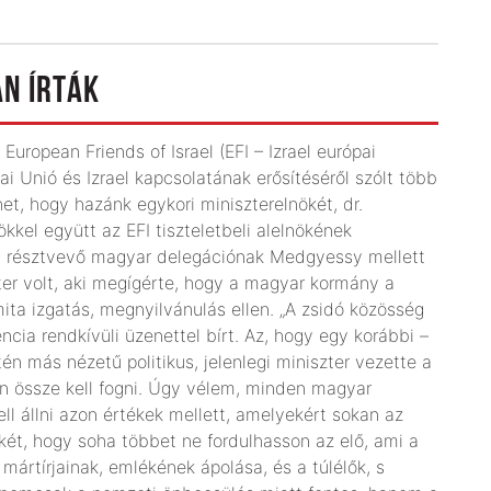
AN ÍRTÁK
European Friends of Israel (EFI – Izrael európai
ai Unió és Izrael kapcsolatának erősítéséről szólt több
het, hogy hazánk egykori miniszterelnökét, dr.
ökkel együtt az EFI tiszteletbeli alelnökének
ián résztvevő magyar delegációnak Medgyessy mellett
er volt, aki megígérte, hogy a magyar kormány a
ita izgatás, megnyilvánulás ellen. „A zsidó közösség
ncia rendkívüli üzenettel bírt. Az, hogy egy korábbi –
én más nézetű politikus, jelenlegi miniszter vezette a
en össze kell fogni. Úgy vélem, minden magyar
ell állni azon értékek mellett, amelyekért sokan az
két, hogy soha többet ne fordulhasson az elő, ami a
ártírjainak, emlékének ápolása, és a túlélők, s