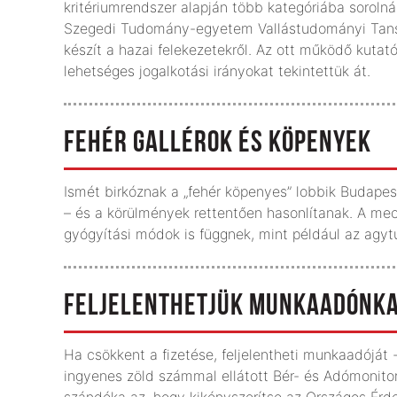
kritériumrendszer alapján több kategóriába sorolná 
Szegedi Tudomány-egyetem Vallástudományi Tanszé
készít a hazai felekezetekről. Az ott működő kuta
lehetséges jogalkotási irányokat tekintettük át.
FEHÉR GALLÉROK ÉS KÖPENYEK
Ismét birkóznak a „fehér köpenyes” lobbik Budapes
– és a körülmények rettentően hasonlítanak. A mec
gyógyítási módok is függnek, mint például az agy
FELJELENTHETJÜK MUNKAADÓNK
Ha csökkent a fizetése, feljelentheti munkaadóját -
ingyenes zöld számmal ellátott Bér- és Adómonitori
szándéka az, hogy kikényszerítse az Országos Ér