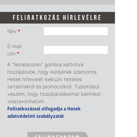
FELIRATKOZÁS HÍRLEVÉLRE
Név:
*
E-mail
cím:
*
A "feliratkozom" gombra kattintva
hozzájárulok, hogy küldjenek számomra
Hetek hírlevelet exkluzív hetekes
tartalmakról és promóciókról. Tudomásul
veszem, hogy hozzájárulásomat bármikor
visszavonhatom.
Feliratkozással elfogadja a Hetek
adatvédelmi szabályzatát
.