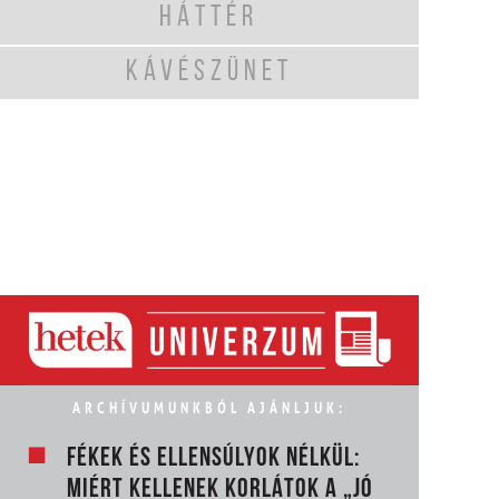
HÁTTÉR
KÁVÉSZÜNET
ARCHÍVUMUNKBÓL AJÁNLJUK:
FÉKEK ÉS ELLENSÚLYOK NÉLKÜL:
MIÉRT KELLENEK KORLÁTOK A „JÓ