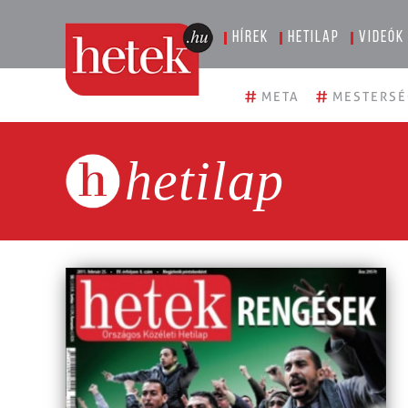
Hírek
Hetilap
Videók
#
#
META
MESTERSÉ
hetilap