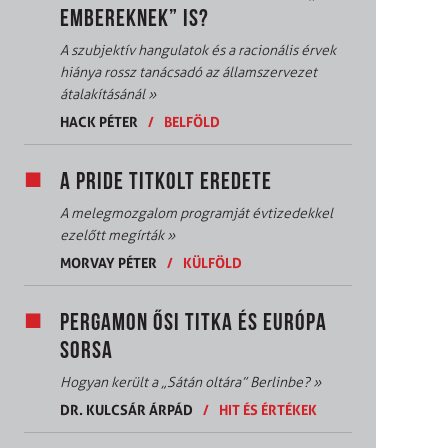
EMBEREKNEK” IS?
A szubjektív hangulatok és a racionális érvek
hiánya rossz tanácsadó az államszervezet
átalakításánál
»
HACK PÉTER
/
BELFÖLD
A PRIDE TITKOLT EREDETE
A melegmozgalom programját évtizedekkel
ezelőtt megírták
»
MORVAY PÉTER
/
KÜLFÖLD
PERGAMON ŐSI TITKA ÉS EURÓPA
SORSA
Hogyan került a „Sátán oltára” Berlinbe?
»
DR. KULCSÁR ÁRPÁD
/
HIT ÉS ÉRTÉKEK