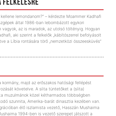
A FELKELÉSRE
l kellene lemondanom?” – kérdezte Moammer Kadhafi
szgépek által 1986-ban lebombázott egykori
én vagyok, az is maradok, az utolsó töltényig. Hogyan
hafi, aki szerint a felkelők „kábítószerrel befolyásolt
etve a Líbia rontására törő „nemzetközi összeesküvés”
a kormány, majd az erőszakos hatósági fellépést
zását követelve. A síita tüntetőket a (síita)
 síita muzulmánok közel kétharmados többségben
odó szunnita, Amerika-barát dinasztia kezében van.
igrációban élő iszlamista vezető, Hasszán Mushaima
 Mushaima 1994-ben is vezető szerepet játszott a