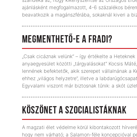
ajánlásként megfogalmazott, 4-6 százalékos bérem
beavatkozik a magánszférába, sokaknál kiveri a biz
MEGMENTHETŐ-E A FRADI?
„Csak cicáznak velünk” – így értékelte a Heteknek 
anyaegyesület közötti „tárgyalásokat” Kocsis Máté,
lennének befektetők, akik szerepet vállalnának a 
ehhez „világos helyzetre”, illetve a labdarúgócsapa
Egyvalami viszont már biztosnak tűnik: a skót üzle
KÖSZÖNET A SZOCIALISTÁKNAK
A magzati élet védelme körül kibontakozott hírveré
hogy nem várható; a Salamon-féle koncepcióval pedi