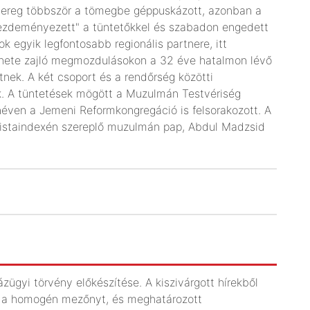
sereg többször a tömegbe géppuskázott, azonban a
 kezdeményezett" a tüntetőkkel és szabadon engedett
ok egyik legfontosabb regionális partnere, itt
t hete zajló megmozdulásokon a 32 éve hatalmon lévő
etnek. A két csoport és a rendőrség közötti
. A tüntetések mögött a Muzulmán Testvériség
 néven a Jemeni Reformkongregáció is felsorakozott. A
oristaindexén szereplő muzulmán pap, Abdul Madzsid
.
ügyi törvény előkészítése. A kiszivárgott hírekből
 a homogén mezőnyt, és meghatározott