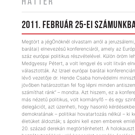
HÁTTÉR
2011. FEBRUÁR 25-EI SZÁMUNKB
Megtört a jégÖnöknél olvastam arról a jeruzsálemi, 
barátai) elnevezésű konferenciáról, amely az Európ
száz európai politikus részvételével. Külön öröm le
Medgyessy Pétert, a volt lengyel és volt litván eln
választották. Az Izrael európai barátai konferenc
lévő vezetője dr. Hende Csaba honvédelmi miniszt
jövőben határozottan fel fog lépni minden antiszem
számíthat ránk” – mondta. Azt hiszem, ez a konfere
más nézetű politikus, volt kormányfő – és egy szint
delegációt, azt üzenheti, hogy hasonló kérdésekb
demokratának – politikai hovatartozás nélkül – ki k
életüket áldozták; s ápolni kell ezen emberek emlé
20. század derekán megtörténhetett. A holokauszt m