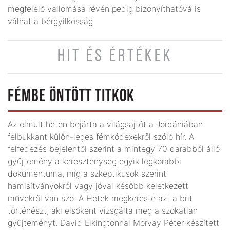
megfelelő vallomása révén pedig bizonyíthatóvá is
válhat a bérgyilkosság.
HIT ÉS ÉRTÉKEK
FÉMBE ÖNTÖTT TITKOK
Az elmúlt héten bejárta a világsajtót a Jordániában
felbukkant külön­-leges fémkódexekről szóló hír. A
felfedezés bejelentői szerint a mintegy 70 darabból álló
gyűjtemény a kereszténység egyik legkorábbi
dokumentuma, míg a szkeptikusok szerint
hamisítványokról vagy jóval később keletkezett
művekről van szó. A Hetek megkereste azt a brit
történészt, aki elsőként vizsgálta meg a szokatlan
gyűjteményt. David Elkingtonnal Morvay Péter készített