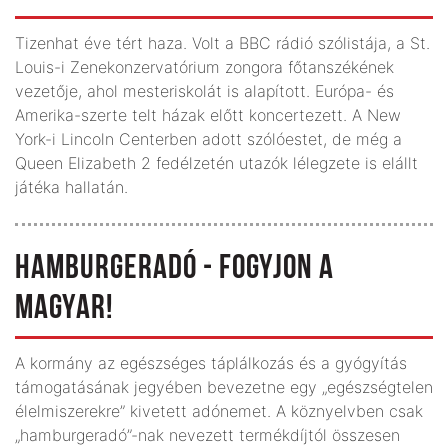
Tizenhat éve tért haza. Volt a BBC rádió szólistája, a St.
Louis-i Zenekonzervatórium zongora főtanszékének
vezetője, ahol mesteriskolát is alapított. Európa- és
Amerika-szerte telt házak előtt koncertezett. A New
York-i Lincoln Centerben adott szólóestet, de még a
Queen Elizabeth 2 fedélzetén utazók lélegzete is elállt
játéka hallatán.
HAMBURGERADÓ - FOGYJON A
MAGYAR!
A kormány az egészséges táplálkozás és a gyógyítás
támogatásának jegyében bevezetne egy „egészségtelen
élelmiszerekre” kivetett adónemet. A köznyelvben csak
„hamburgeradó”-nak nevezett termékdíjtól összesen