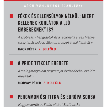
ARCHÍVUMUNKBÓL AJÁNLJUK:
FÉKEK ÉS ELLENSÚLYOK NÉLKÜL: MIÉRT
KELLENEK KORLÁTOK A „JÓ
EMBEREKNEK” IS?
A szubjektív hangulatok és a racionális érvek hiánya
rossz tanácsadó az államszervezet átalakításánál
»
HACK PÉTER
/
BELFÖLD
A PRIDE TITKOLT EREDETE
A melegmozgalom programját évtizedekkel ezelőtt
megírták
»
MORVAY PÉTER
/
KÜLFÖLD
PERGAMON ŐSI TITKA ÉS EURÓPA SORSA
Hogyan került a „Sátán oltára” Berlinbe?
»