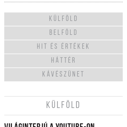
KÜLFÖLD
BELFÖLD
HIT ÉS ÉRTÉKEK
HÁTTÉR
KÁVÉSZÜNET
KÜLFÖLD