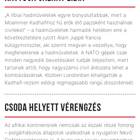
„A líbiai hadműveletek egyre bonyolultabbak, mert a
Moammer Kadhafihoz hű erők élő pajzsként használnak
civileket” – a had­műveletek harmadik hetében erre a
következtetésre jutott Alain Juppé francia
külügyminiszter, aki szerint megvan a veszélye, hogy
meg­fenek­lenek a hadműveletek. A NATO-gépek csak
minden negyedik bevetésüket tudják teljesíteni, mert
tartanak attól, hogy nagyszámú civil áldozata lehet a
bombázásoknak. Közben Londonban kihallgatták a
Kadhafi-rezsim eddigi legmagasabb rangú disszidensét.
CSODA HELYETT VÉRENGZÉS
Az afrikai kontinensnek nemcsak az északi része forrong
– polgárháborús állapotok uralkodnak a nyugaton fekvő
Elefánt­csont­parton is. A huzavona tavaly novemberben