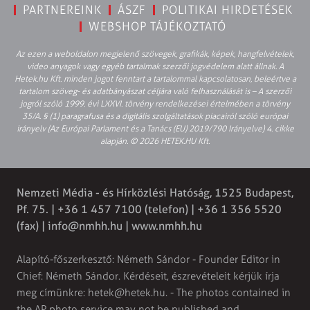
PARTNEREINK
ÁSZF
POLITIKAI HIRDETÉSEK
WEBSHOP TÁJÉKOZTATÓ
Az ezen a weboldalon megjelenő szövegek, grafikák, képek, hangfelvételek,
video anyagok vagy egyéb tartalmak szerzői jogvédelem alatt állnak. A
Hetek.hu Kft. minden jogot fenntart a tartalommal kapcsolatosan, beleértve a
tartalom szöveg- és adatbányászat céljára való felhasználását is – A szerzői
jogról szóló 1999. évi LXXVI. törvény rendelkezései értelmében a törvény
35/A. § (1) paragrafusa és a digitális szolgáltatások piacairól szóló európai
irányelv (Az Európai Parlament és a Tanács (EU) 2019/790 Irányelve) 4. cikke
alapján. © 2026 HETEK.HU Kft.
Nemzeti Média - és Hírközlési Hatóság, 1525 Budapest,
Pf. 75. | +36 1 457 7100 (telefon) | +36 1 356 5520
(fax) |
info@nmhh.hu
| www.nmhh.hu
Alapító-főszerkesztő: Németh Sándor - Founder Editor in
Chief: Németh Sándor. Kérdéseit, észrevételeit kérjük írja
meg címünkre:
hetek@hetek.hu
. - The photos contained in
the AP photo service may not be published and