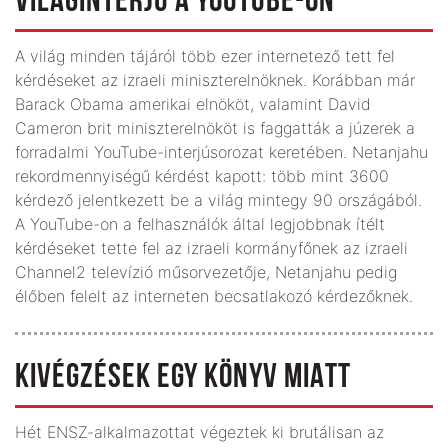
VILÁGINTERJÚ A YOUTUBE-ON
A világ minden tájáról több ezer internetező tett fel
kérdéseket az izraeli miniszterelnöknek. Korábban már
Barack Obama amerikai elnököt, valamint David
Cameron brit miniszterelnököt is faggatták a júzerek a
forradalmi YouTube-interjúsorozat ke­re­té­ben. Netanjahu
rekord­mennyiségű kérdést kapott: több mint 3600
kérdező jelentkezett be a világ mintegy 90 országá­ból.
A YouTube-on a felhasználók által legjobbnak ítélt
kérdéseket tette fel az izraeli kormányfőnek az izraeli
Channel2 televízió műsorvezetője, Netanjahu pedig
élőben felelt az interneten becsatlakozó kérdezőknek.
KIVÉGZÉSEK EGY KÖNYV MIATT
Hét ENSZ-alkalmazottat végeztek ki brutálisan az