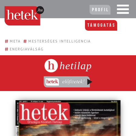
Profil
Támogatás
#
#
META
MESTERSÉGES INTELLIGENCIA
#
ENERGIAVÁLSÁG
hetilap