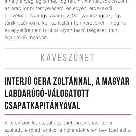
amely anyagilag is meg fog térülni. A kritikusok viszont
az arab lobbi térnyeréséről és egyéni érdekekről
beszélnek. Akár így, akár úgy, Magyarországnak, úgy
tűnik, számolnia kell az iszlám térnyerésével - még ha
ez egyelőre nem is okoz olyan feszültségeket, mint
Nyugat-Európában.
KÁVÉSZÜNET
INTERJÚ GERA ZOLTÁNNAL, A MAGYAR
LABDARÚGÓ-VÁLOGATOTT
CSAPATKAPITÁNYÁVAL
A televízión keresztül úgy tűnt, hogy óriási teher
szakadt le rólad, amikor a hollandok ellen bevitted azt a