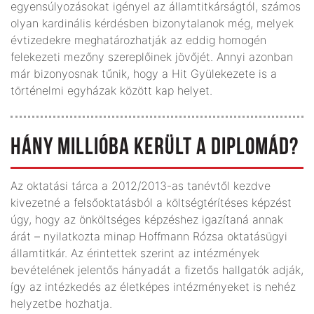
egyensúlyozásokat igényel az államtitkárságtól, számos
olyan kardinális kérdésben bizonytalanok még, melyek
évtizedekre meghatározhatják az eddig homogén
felekezeti mezőny szereplőinek jövőjét. Annyi azonban
már bizonyosnak tűnik, hogy a Hit Gyülekezete is a
történelmi egyházak között kap helyet.
HÁNY MILLIÓBA KERÜLT A DIPLOMÁD?
Az oktatási tárca a 2012/2013-as tanévtől kezdve
kivezetné a felsőoktatásból a költségtérítéses képzést
úgy, hogy az önköltséges képzéshez igazítaná annak
árát – nyilatkozta minap Hoffmann Rózsa oktatásügyi
államtitkár. Az érintettek szerint az intézmények
bevételének jelentős hányadát a fizetős hallgatók adják,
így az intézkedés az életképes intézményeket is nehéz
helyzetbe hozhatja.