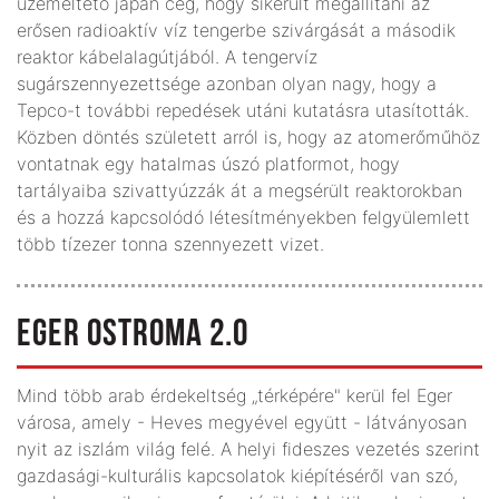
üzemeltető japán cég, hogy sikerült megállítani az
erősen radioaktív víz tengerbe szivárgását a második
reaktor kábelalagútjából. A tengervíz
sugárszennyezettsége azonban olyan nagy, hogy a
Tepco-t további repedések utáni kutatásra utasították.
Közben döntés született arról is, hogy az atomerőműhöz
vontatnak egy hatalmas úszó platformot, hogy
tartályaiba szivattyúzzák át a megsérült reaktorokban
és a hozzá kapcsolódó létesítményekben felgyülemlett
több tízezer tonna szennyezett vizet.
EGER OSTROMA 2.0
Mind több arab érdekeltség „térképére" kerül fel Eger
városa, amely - Heves megyével együtt - látványosan
nyit az iszlám világ felé. A helyi fideszes vezetés szerint
gazdasági-kulturális kapcsolatok kiépítéséről van szó,