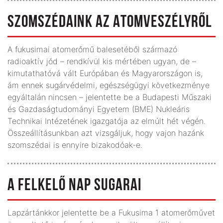
SZOMSZÉDAINK AZ ATOMVESZÉLYRŐL
A fukusimai atomerőmű balese­téből származó
radioaktív jód – rendkívül kis mértében ugyan, de –
kimutathatóvá vált Európában és Magyarországon is,
ám ennek sugárvédelmi, egészségügyi következménye
egyáltalán nincsen – jelentette be a Budapesti Műszaki
és Gazdaságtudományi Egyetem (BME) Nukleáris
Technikai Intézetének igazgatója az elmúlt hét végén.
Összeállításunkban azt vizsgáljuk, hogy vajon hazánk
szomszédai is ennyire bizakodóak-e.
A FELKELŐ NAP SUGARAI
Lapzártánkkor jelentette be a Fukusima 1 atomerőművet