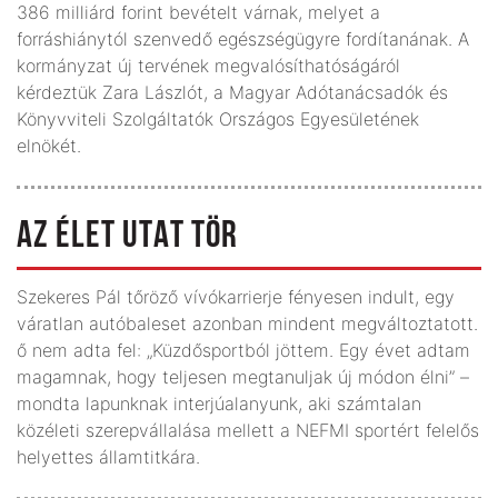
386 milliárd forint bevételt várnak, melyet a
forráshiánytól szenvedő egészségügyre fordítanának. A
kormányzat új tervének megvalósíthatóságáról
kérdeztük Zara Lászlót, a Magyar Adótanácsadók és
Könyvviteli Szolgáltatók Országos Egyesületének
elnökét.
AZ ÉLET UTAT TÖR
Szekeres Pál tőröző vívókarrierje fényesen indult, egy
váratlan autóbaleset azonban mindent megváltoztatott.
ő nem adta fel: „Küzdősportból jöttem. Egy évet adtam
magamnak, hogy teljesen megtanuljak új módon élni” –
mondta lapunknak interjúalanyunk, aki számtalan
közéleti szerepvállalása mellett a NEFMI sportért felelős
helyettes államtitkára.