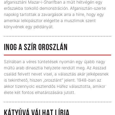
afganisztáni Mazar-i-Sharifban a múlt hétvégén egy
erőszakba torkolló demonstráción. Afganisztán-szerte
napokig tartottak a zavargások arra a hírre, hogy egy
amerikai lelkipásztor elégette a muszlimok szent
könyvének egy példányát.
INOG A SZÍR OROSZLÁN
Szíriában a véres tüntetések nyomán egy újabb nagy
múltú arab dinasztia helyzete rendült meg. Az Asszad
család felvett nevet visel, a választás akár jelképesnek
is tekinthető, hiszen „oroszlánt” jelent. 1948-ban az
akkor tizennyolc esztendős Háfez választotta, amikor
élete két fontos elhatározására jutott.
KÁTYÚVÁ VÁLHAT LÍBIA