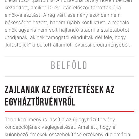
kezdődött, amikor 10 év után először tartottak újra
elnökválasztást. A rég várt esemény azonban nem
békességet hozott, hanem újabb konfliktust: a regnáló
elnök ugyanis nem volt hajlandó átadni a staféta­botot
utódjának, akinek támogatói elindul­­tak dél felé, hogy
„kifüstöljék” a bukott államfőt fővárosi erődítményéből.
BELFÖLD
ZAJLANAK AZ EGYEZTETÉSEK AZ
EGYHÁZTÖRVÉNYRŐL
Több körülmény is lassítja az új egyházi törvény
koncepciójának véglegesítését. Amellett, hogy a
különböző érdekek összebékítése érzékeny diplomáciai