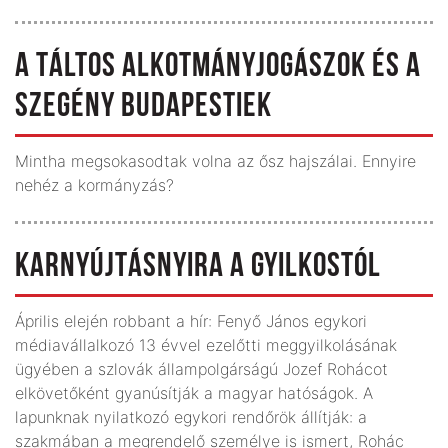
A TÁLTOS ALKOTMÁNYJOGÁSZOK ÉS A
SZEGÉNY BUDAPESTIEK
Mintha megsokasodtak volna az ősz hajszálai. Ennyire
nehéz a kormányzás?
KARNYÚJTÁSNYIRA A GYILKOSTÓL
Április elején robbant a hír: Fenyő János egykori
médiavállalkozó 13 évvel ezelőtti meggyilkolásának
ügyében a szlovák állam­polgárságú Jozef Rohácot
elkövetőként gyanúsítják a magyar hatóságok. A
lapunknak nyilatkozó egykori rendőrök állítják: a
szakmában a megrendelő személye is ismert, Rohác