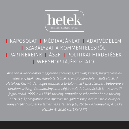
KAPCSOLAT
MÉDIAAJÁNLAT
ADATVÉDELEM
SZABÁLYZAT A KOMMENTELÉSRŐL
PARTNEREINK
ÁSZF
POLITIKAI HIRDETÉSEK
WEBSHOP TÁJÉKOZTATÓ
Az ezen a weboldalon megjelenő szövegek, grafikák, képek, hangfelvételek,
video anyagok vagy egyéb tartalmak szerzői jogvédelem alatt állnak. A
Hetek.hu Kft. minden jogot fenntart a tartalommal kapcsolatosan, beleértve a
tartalom szöveg- és adatbányászat céljára való felhasználását is – A szerzői
jogról szóló 1999. évi LXXVI. törvény rendelkezései értelmében a törvény
35/A. § (1) paragrafusa és a digitális szolgáltatások piacairól szóló európai
irányelv (Az Európai Parlament és a Tanács (EU) 2019/790 Irányelve) 4. cikke
alapján. © 2026 HETEK.HU Kft.