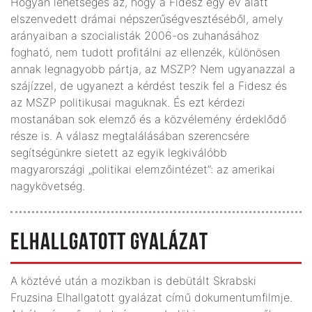
Hogyan lehetséges az, hogy a Fidesz egy év alatt
elszenvedett drámai népszerűségvesztéséből, amely
arányaiban a szocialisták 2006-os zuhanásához
fogható, nem tudott profitálni az ellenzék, különösen
annak legnagyobb pártja, az MSZP? Nem ugyanazzal a
szájízzel, de ugyanezt a kérdést teszik fel a Fidesz és
az MSZP politikusai maguknak. És ezt kérdezi
mostanában sok elemző és a közvélemény érdeklődő
része is. A válasz megtalálásában szerencsére
segítségünkre sietett az egyik legkiválóbb
magyarországi „politikai elemzőintézet”: az amerikai
nagykövetség.
ELHALLGATOTT GYALÁZAT
A köztévé után a mozikban is debütált Skrabski
Fruzsina Elhallgatott gyalázat című dokumentumfilmje.