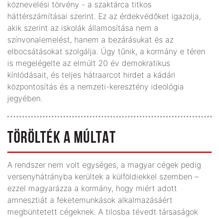
köznevelési törvény - a szaktárca titkos
háttérszámításai szerint. Ez az érdekvédőket igazolja,
akik szerint az iskolák államosítása nem a
színvonalemelést, hanem a bezárásukat és az
elbocsátásokat szolgálja. Úgy tűnik, a kormány e téren
is megelégelte az elmúlt 20 év demokratikus
kínlódásait, és teljes hátraarcot hirdet a kádári
központosítás és a nemzeti-keresztény ideológia
jegyében.
TÖRÖLTÉK A MÚLTAT
A rendszer nem volt egységes, a magyar cégek pedig
versenyhátrányba kerültek a külföldiekkel szemben –
ezzel magyarázza a kormány, hogy miért adott
amnesztiát a feketemunkások alkalmazásáért
megbüntetett cégeknek. A tilosba tévedt társaságok