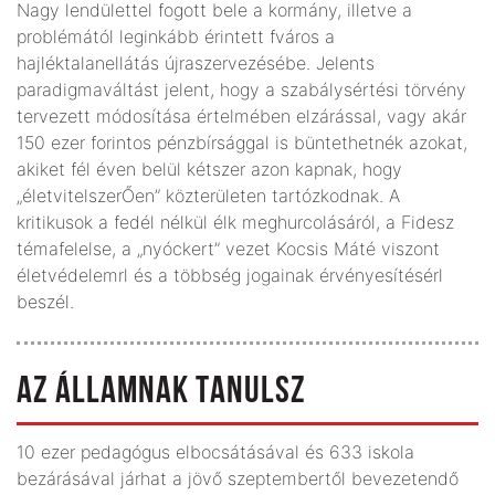
Nagy lendülettel fogott bele a kormány, illetve a
problémától leginkább érintett fváros a
hajléktalanellátás újraszervezésébe. Jelents
paradigmaváltást jelent, hogy a szabálysértési törvény
tervezett módosítása értelmében elzárással, vagy akár
150 ezer forintos pénzbírsággal is büntethetnék azokat,
akiket fél éven belül kétszer azon kapnak, hogy
„életvitelszerŐen” közterületen tartózkodnak. A
kritikusok a fedél nélkül élk meghurcolásáról, a Fidesz
témafelelse, a „nyóckert” vezet Kocsis Máté viszont
életvédelemrl és a többség jogainak érvényesítésérl
beszél.
AZ ÁLLAMNAK TANULSZ
10 ezer pedagógus elbocsátásával és 633 iskola
bezárásával járhat a jövő szeptembertől bevezetendő