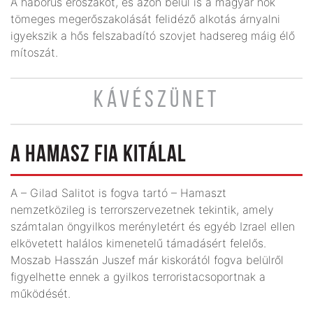
A háborús erőszakot, és azon belül is a magyar nők
tömeges meg­erőszakolását felidéző alkotás árnyalni
igyekszik a hős felszabadító szovjet hadsereg máig élő
mítoszát.
KÁVÉSZÜNET
A HAMASZ FIA KITÁLAL
A – Gilad Salitot is fogva tartó – Hamaszt
nemzetközileg is terrorszervezetnek tekintik, amely
számtalan öngyilkos merényletért és egyéb Izrael ellen
elkövetett halálos kimenetelű támadásért felelős.
Moszab Hasszán Juszef már kiskorától fogva belülről
figyelhette ennek a gyilkos terroristacsoportnak a
működését.