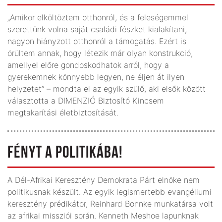
„Amikor elköltöztem otthonról, és a feleségemmel
szerettünk volna saját családi fészket kialakítani,
nagyon hiányzott otthonról a támogatás. Ezért is
örültem annak, hogy létezik már olyan konstrukció,
amellyel előre gondoskodhatok arról, hogy a
gyerekemnek könnyebb legyen, ne éljen át ilyen
helyzetet” – mondta el az egyik szülő, aki elsők között
választotta a DIMENZIÓ Biztosító Kincsem
megtakarítási életbiztosítását.
FÉNYT A POLITIKÁBA!
A Dél-Afrikai Keresztény Demokrata Párt elnöke nem
politikusnak készült. Az egyik legismertebb evangéliumi
keresztény prédikátor, Reinhard Bonnke munkatársa volt
az afrikai missziói során. Kenneth Meshoe lapunknak