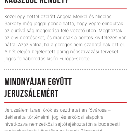
KÁOSZBÓL RENDET?
Közel egy héttel ezelőtt Angela Merkel és Nicolas
Sarkozy még joggal gondolhatta, hogy végre elindultak
az euróválság megoldása felé vezető úton. Meghozták
az elvi döntéseket, és már csak a pontos kivitelezés van
hátra. Azaz volna, ha a görögök nem szabotálnák ezt el.
A hét elején bejelentett görög népszavazási terveket
jogos felháborodás kíséri Európa-szerte.
MINDNYÁJAN EGYÜTT
JERUZSÁLEMÉRT
Jeruzsálem Izrael örök és oszthatatlan fővárosa –
deklarálta történelmi, jogi és erkölcsi alapokra
hivatkozva nemzetközi sajtótájékoztatón a budapesti
tanácskozásait követően az Izraelt Támogató