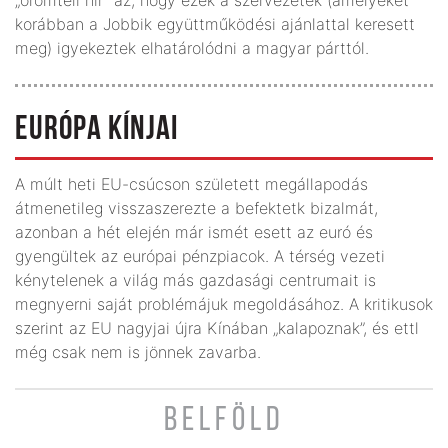
korábban a Jobbik együttműködési ajánlattal keresett
meg) igyekeztek elhatárolódni a magyar párttól.
EURÓPA KÍNJAI
A múlt heti EU-csúcson született megállapodás
átmenetileg visszaszerezte a befektetk bizalmát,
azonban a hét elején már ismét esett az euró és
gyengültek az európai pénzpiacok. A térség vezeti
kénytelenek a világ más gazdasági centrumait is
megnyerni saját problémájuk megoldásához. A kritikusok
szerint az EU nagyjai újra Kínában „kalapoznak”, és ettl
még csak nem is jönnek zavarba.
BELFÖLD