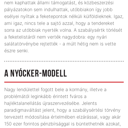
nem kaphattak állami támogatást, és közbeszerzési
pályázatokon sem indulhattak, utóbbiakon így jobb
esélyei nyíltak a feketepontok nélküli külföldieknek. Igaz,
ami igaz, nincs tele a sajtó azzal, hogy a tendereket
sorra az utóbbiak nyerték volna. A szabálysértk törlését
a feketelistáról nem verték nagydobra: egy nyári
salátatörvénybe rejtették - a múlt hétig nem is vette
észre senki.
A NYÓCKER-MODELL
Nagy lendülettel fogott bele a kormány, illetve a
problémától leginkább érintett fváros a
hajléktalanellátás újraszervezésébe. Jelents
paradigmaváltást jelent, hogy a szabálysértési törvény
tervezett módosítása értelmében elzárással, vagy akár
150 ezer forintos pénzbírsággal is büntethetnék azokat,