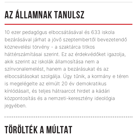
AZ ÁLLAMNAK TANULSZ
10 ezer pedagógus elbocsátásával és 633 iskola
bezárásával járhat a jövő szeptembertől bevezetendő
köznevelési törvény - a szaktárca titkos
háttérszámításai szerint. Ez az érdekvédőket igazolja,
akik szerint az iskolák államosítása nem a
színvonalemelést, hanem a bezárásukat és az
elbocsátásokat szolgálja. Úgy tűnik, a kormány e téren
is megelégelte az elmúlt 20 év demokratikus
kínlódásait, és teljes hátraarcot hirdet a kádári
központosítás és a nemzeti-keresztény ideológia
jegyében.
TÖRÖLTÉK A MÚLTAT