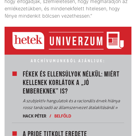
hogy elfogadják, szemléletesen, hogy megmaradjon az
emlékezetükben, és mindenekfelett hitelesen, hogy
fénye mindenkit bölcsen vezethessen.”
ARCHÍVUMUNKBÓL AJÁNLJUK:
FÉKEK ÉS ELLENSÚLYOK NÉLKÜL: MIÉRT
KELLENEK KORLÁTOK A „JÓ
EMBEREKNEK” IS?
A szubjektív hangulatok és a racionális érvek hiánya
rossz tanácsadó az államszervezet átalakításánál
»
HACK PÉTER
/
BELFÖLD
A PRIDE TITKOLT EREDETE