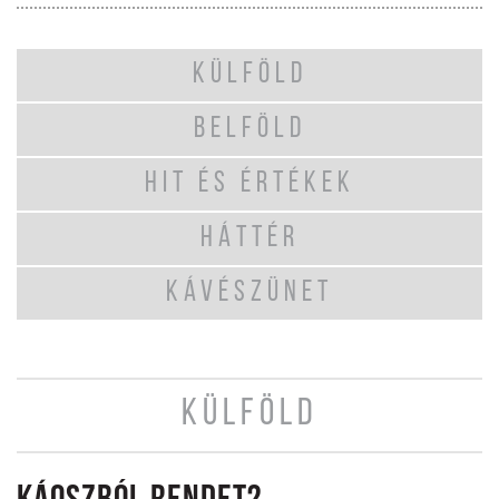
KÜLFÖLD
BELFÖLD
HIT ÉS ÉRTÉKEK
HÁTTÉR
KÁVÉSZÜNET
KÜLFÖLD