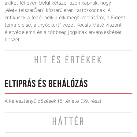
akiket fél éven belül kétszer azon kapnak, hogy
„életvitelszerŐen” közterületen tartózkodnak. A
kritikusok a fedél nélkül élk meghurcolásáról, a Fidesz
témafelelse, a „nyóckert” vezet Kocsis Máté viszont
életvédelemrl és a többség jogainak érvényesítésérl
beszél.
HIT ÉS ÉRTÉKEK
ELTIPRÁS ÉS BEHÁLÓZÁS
A keresztényüldözések története (39. rész)
HÁTTÉR