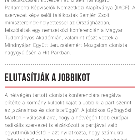
Parlamenti Képviselők Nemzetközi Alapítványa (IIACF). A
szervezet képviselői találkoztak Semjén Zsolt
miniszterelnök-helyettessel az Országházban,
felszólaltak egy nemzetközi konferencián a Magyar
Tudományos Akadémián, valamint részt vettek a
Mindnyájan Együtt Jeruzsálemért Mozgalom cionista
nagygyűlésén a Hit Parkban.
ELUTASÍTJÁK A JOBBIKOT
A hétvégén tartott cionista konferenciára reagálva
elítélte a kormány külpolitikáját a Jobbik: a párt szerint
az „szánalmas és cionistafüggő". A jobbikos Gyöngyösi
Márton - válaszul arra, hogy a hétvégén több európai
radikális szervezet is elzárkózott a pártjával való
együttműködéstől - azt nyilatkozta, hogy számukra
„örömteli hír" az, hogy ezek a szervezetek (amelyeket