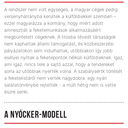
A rendszer nem volt egységes, a magyar cégek pedig
versenyhátrányba kerültek a külföldiekkel szemben –
ezzel magyarázza a kormány, hogy miért adott
amnesztiát a feketemunkások alkalmazásáért
megbüntetett cégeknek. A tilosba tévedt társaságok
nem kaphattak állami támogatást, és közbeszerzési
pályázatokon sem indulhattak, utóbbiakon így jobb
esélyei nyíltak a feketepontok nélküli külföldieknek. Igaz,
ami igaz, nincs tele a sajtó azzal, hogy a tendereket
sorra az utóbbiak nyerték volna. A szabálysértk törlését
a feketelistáról nem verték nagydobra: egy nyári
salátatörvénybe rejtették - a múlt hétig nem is vette
észre senki.
A NYÓCKER-MODELL