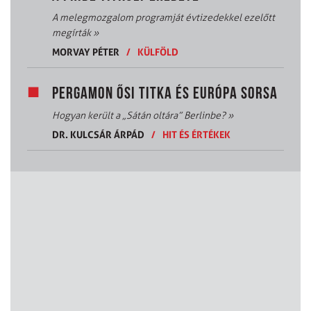
A melegmozgalom programját évtizedekkel ezelőtt
megírták
»
MORVAY PÉTER
/
KÜLFÖLD
PERGAMON ŐSI TITKA ÉS EURÓPA SORSA
Hogyan került a „Sátán oltára” Berlinbe?
»
DR. KULCSÁR ÁRPÁD
/
HIT ÉS ÉRTÉKEK