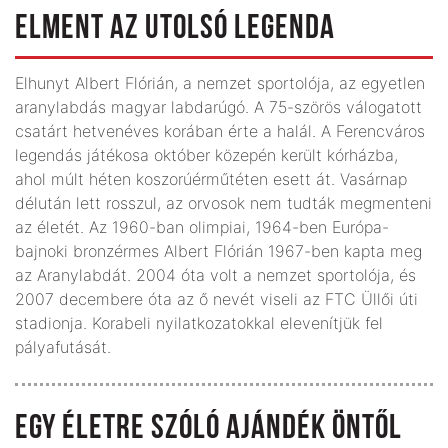
ELMENT AZ UTOLSÓ LEGENDA
Elhunyt Albert Flórián, a nemzet sportolója, az egyetlen
aranylabdás magyar labdarúgó. A 75-szörös válogatott
csatárt hetvenéves korában érte a halál. A Ferencváros
legendás játékosa október közepén került kórházba,
ahol múlt héten koszorúérműtéten esett át. Vasárnap
délután lett rosszul, az orvosok nem tudták megmenteni
az életét. Az 1960-ban olimpiai, 1964-ben Európa-
bajnoki bronzérmes Albert Flórián 1967-ben kapta meg
az Aranylabdát. 2004 óta volt a nemzet sportolója, és
2007 decembere óta az ő nevét viseli az FTC Üllői úti
stadionja. Korabeli nyilatkozatokkal elevenítjük fel
pályafutását.
EGY ÉLETRE SZÓLÓ AJÁNDÉK ÖNTŐL