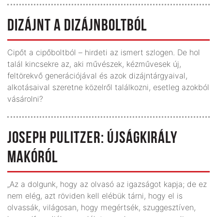
DIZÁJNT A DIZÁJNBOLTBÓL
Cipőt a cipőboltból – hirdeti az ismert szlogen. De hol
talál kincsekre az, aki művészek, kézművesek új,
feltörekvő generációjával és azok dizájntárgyaival,
alkotásaival szeretne közelről találkozni, esetleg azokból
vásárolni?
JOSEPH PULITZER: ÚJSÁGKIRÁLY
MAKÓRÓL
„Az a dolgunk, hogy az olvasó az igazságot kapja; de ez
nem elég, azt röviden kell elébük tárni, hogy el is
olvassák, világosan, hogy megértsék, szuggesztíven,