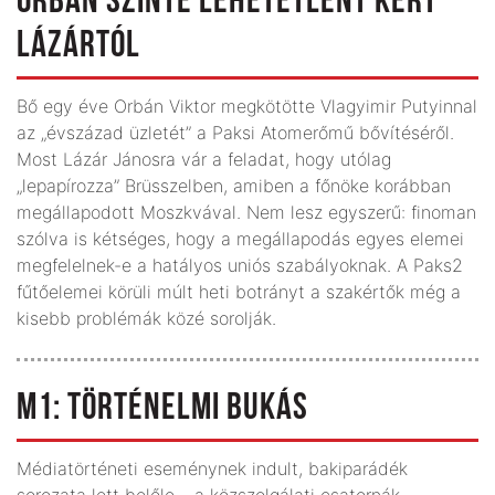
ORBÁN SZINTE LEHETETLENT KÉRT
LÁZÁRTÓL
Bő egy éve Orbán Viktor megkötötte Vlagyimir Putyinnal
az „évszázad üzletét” a Paksi Atomerőmű bővítéséről.
Most Lázár Jánosra vár a feladat, hogy utólag
„lepapírozza” Brüsszelben, amiben a főnöke korábban
megállapodott Moszkvával. Nem lesz egyszerű: finoman
szólva is kétséges, hogy a megállapodás egyes elemei
megfelelnek-e a hatályos uniós szabályoknak. A Paks2
fűtőelemei körüli múlt heti botrányt a szakértők még a
kisebb problémák közé sorolják.
M1: TÖRTÉNELMI BUKÁS
Médiatörténeti eseménynek indult, bakiparádék
sorozata lett belőle – a közszolgálati csatornák