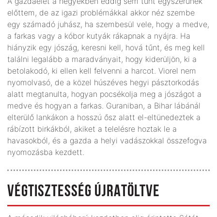
A gazdaélet a hegyekben eddig sem tűnt egyszerűnek
előttem, de az igazi problémákkal akkor néz szembe
egy számadó juhász, ha szembesül vele, hogy a medve,
a farkas vagy a kóbor kutyák rákapnak a nyájra. Ha
hiányzik egy jószág, keresni kell, hová tűnt, és meg kell
találni legalább a maradványait, hogy kiderüljön, ki a
betolakodó, ki ellen kell felvenni a harcot. Viorel nem
nyomolvasó, de a közel húszéves hegyi pásztorkodás
alatt megtanulta, hogyan pocsékolja meg a jószágot a
medve és hogyan a farkas. Guraniban, a Bihar lábánál
elterülő lankákon a hosszú ősz alatt el-eltünedeztek a
rábízott birkákból, akiket a telelésre hoztak le a
havasokból, és a gazda a helyi vadászokkal összefogva
nyomozásba kezdett.
VÉGTISZTESSÉG ÚJRATÖLTVE