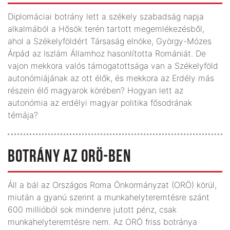
Diplomáciai botrány lett a székely szabadság napja
alkalmából a Hősök terén tartott megem­léke­zésből,
ahol a Székelyföldért Társaság elnöke, György-Mózes
Árpád az Iszlám Államhoz hasonlította Romániát. De
vajon mekkora valós támogatottsága van a Székelyföld
autonómiájának az ott élők, és mekkora az Erdély más
részein élő magyarok körében? Hogyan lett az
autonómia az erdélyi magyar politika fősodrának
témája?
BOTRÁNY AZ ORÖ-BEN
Áll a bál az Országos Roma Önkormányzat (ORÖ) körül,
miután a gyanú szerint a munkahelyteremtésre szánt
600 millióból sok mindenre jutott pénz, csak
munkahelyteremtésre nem. Az ORÖ friss botránya