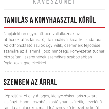
KÁVÉSZÜNET
TANULÁS A KONYHAASZTAL KÖRÜL
Napjainkban egyre többen vállalkoznak az
otthonoktatás fárasztó, de rendkívül kreatív feladatára.
Az otthonoktató szülők úgy vélik, csemetéik fejlődése
számára az államinál jobb minőségű környezetet tudnak
biztosítani, szeretnének személyre szabottabban
foglalkozni gyerekeikkel.
SZEMBEN AZ ÁRRAL
Képzeljünk el egy átlagos, kiegyezéskori arisztokrata
kislányt. Harmincszobás kastélyban születik, nevelőnő
tanítja az alapokra, majd leánynevelő intézetbe kerül.