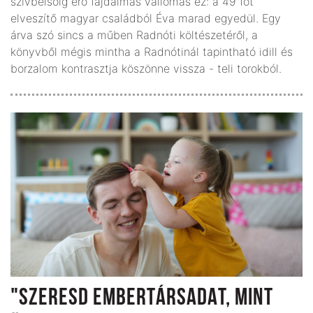
szívbelsőig érő fájdalmas vallomás ez: a 49 főt
elveszítő magyar családból Éva marad egyedül. Egy
árva szó sincs a műben Radnóti költészetéről, a
könyvből mégis mintha a Radnótinál tapintható idill és
borzalom kontrasztja köszönne vissza - teli torokból.
"SZERESD EMBERTÁRSADAT, MINT