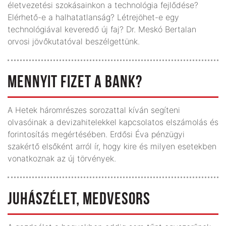
életvezetési szokásainkon a technológia fejlődése?
Elérhető-e a halhatatlanság? Létrejöhet-e egy
technológiával keveredő új faj? Dr. Meskó Bertalan
orvosi jövőkutatóval beszélgettünk.
MENNYIT FIZET A BANK?
A Hetek háromrészes sorozattal kíván segíteni
olvasóinak a devizahitelekkel kapcsolatos elszámolás és
forintosítás megértésében. Erdősi Éva pénzügyi
szakértő elsőként arról ír, hogy kire és milyen esetekben
vonatkoznak az új törvények.
JUHÁSZÉLET, MEDVESORS