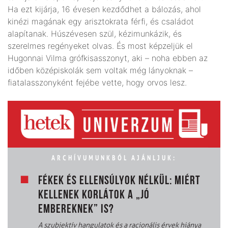
Ha ezt kijárja, 16 évesen kezdődhet a bálozás, ahol
kinézi magának egy arisztokrata férfi, és családot
alapítanak. Húszévesen szül, kézimunkázik, és
szerelmes regényeket olvas. És most képzeljük el
Hugonnai Vilma grófkisasszonyt, aki – noha ebben az
időben középiskolák sem voltak még lányoknak –
fiatalasszonyként fejébe vette, hogy orvos lesz.
ARCHÍVUMUNKBÓL AJÁNLJUK:
FÉKEK ÉS ELLENSÚLYOK NÉLKÜL: MIÉRT
KELLENEK KORLÁTOK A „JÓ
EMBEREKNEK” IS?
A szubjektív hangulatok és a racionális érvek hiánya