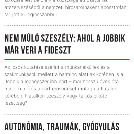
átszervezéséből a nemzeti hírcsatornaként aposztrofált
M1 jött ki legrosszabbul.
NEM MÚLÓ SZESZÉLY: AHOL A JOBBIK
MÁR VERI A FIDESZT
Az Ipsos kutatása szerint a munkanélküliek és a
szakmunkások mellett a harminc alattiak körében is a
Jobbik a legnépszerűbb párt – már hosszú évek óta
minden mérés a párt erősödését mutatja a fiatalok
körében. Fiatalkori szeszély vagy tartós elköte­
lezettség?
AUTONÓMIA, TRAUMÁK, GYÓGYULÁS