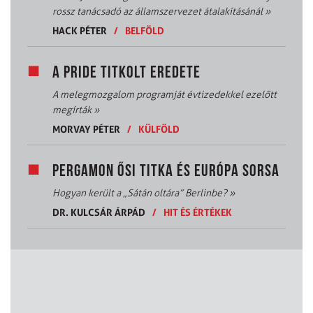
rossz tanácsadó az államszervezet átalakításánál
»
HACK PÉTER
/
BELFÖLD
A PRIDE TITKOLT EREDETE
A melegmozgalom programját évtizedekkel ezelőtt
megírták
»
MORVAY PÉTER
/
KÜLFÖLD
PERGAMON ŐSI TITKA ÉS EURÓPA SORSA
Hogyan került a „Sátán oltára” Berlinbe?
»
DR. KULCSÁR ÁRPÁD
/
HIT ÉS ÉRTÉKEK