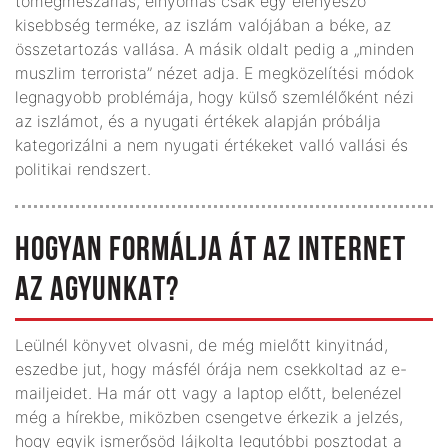
tömegmészárlás, elnyomás csak egy elenyésző
kisebbség terméke, az iszlám valójában a béke, az
összetartozás vallása. A másik oldalt pedig a „minden
muszlim terrorista” nézet adja. E megközelítési módok
legnagyobb problémája, hogy külső szemlélőként nézi
az iszlámot, és a nyugati értékek alapján próbálja
kategorizálni a nem nyugati értékeket valló vallási és
politikai rendszert.
HOGYAN FORMÁLJA ÁT AZ INTERNET
AZ AGYUNKAT?
Leülnél könyvet olvasni, de még mielőtt kinyitnád,
eszedbe jut, hogy másfél órája nem csekkoltad az e-
mailjeidet. Ha már ott vagy a laptop előtt, belenézel
még a hírekbe, miközben csengetve érkezik a jelzés,
hogy egyik ismerősöd lájkolta legutóbbi posztodat a