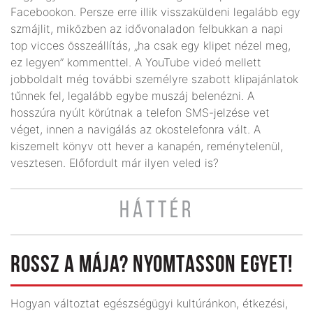
Facebookon. Persze erre illik visszaküldeni legalább egy
szmájlit, miközben az idővonaladon felbukkan a napi
top vicces összeállítás, „ha csak egy klipet nézel meg,
ez legyen” kommenttel. A YouTube videó mellett
jobboldalt még további személyre szabott klipajánlatok
tűnnek fel, legalább egybe muszáj belenézni. A
hosszúra nyúlt körútnak a telefon SMS-jelzése vet
véget, innen a navigálás az okostelefonra vált. A
kiszemelt könyv ott hever a kanapén, reménytelenül,
vesztesen. Előfordult már ilyen veled is?
HÁTTÉR
ROSSZ A MÁJA? NYOMTASSON EGYET!
Hogyan változtat egészségügyi kultúránkon, étkezési,