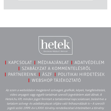
KAPCSOLAT
MÉDIAAJÁNLAT
ADATVÉDELEM
SZABÁLYZAT A KOMMENTELÉSRŐL
PARTNEREINK
ÁSZF
POLITIKAI HIRDETÉSEK
WEBSHOP TÁJÉKOZTATÓ
Az ezen a weboldalon megjelenő szövegek, grafikák, képek, hangfelvételek,
video anyagok vagy egyéb tartalmak szerzői jogvédelem alatt állnak. A
Hetek.hu Kft. minden jogot fenntart a tartalommal kapcsolatosan, beleértve a
tartalom szöveg- és adatbányászat céljára való felhasználását is – A szerzői
jogról szóló 1999. évi LXXVI. törvény rendelkezései értelmében a törvény