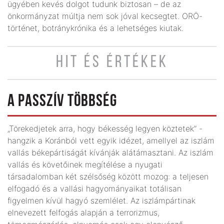
ügyében kevés dolgot tudunk biztosan – de az
önkormányzat múltja nem sok jóval kecsegtet. ORÖ-
történet, botránykrónika és a lehetséges kiutak.
HIT ÉS ÉRTÉKEK
A PASSZÍV TÖBBSÉG
„Törekedjetek arra, hogy békesség legyen köztetek” -
hangzik a Koránból vett egyik idézet, amellyel az iszlám
vallás békepártiságát kívánják alátámasztani. Az iszlám
vallás és követőinek megítélése a nyugati
társadalomban két szélsőség között mozog: a teljesen
elfogadó és a vallási hagyományaikat totálisan
figyelmen kívül hagyó szemlélet. Az iszlámpártinak
elnevezett felfogás alapján a terrorizmus,