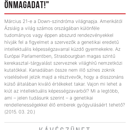
ÖNMAGADAT!"
Március 21-e a Down-szindróma világnapja. Amerikától
Ázsiáig a világ számos országában különféle
tudományos vagy éppen abszurd rendezvényekkel
hívják fel a figyelmet a szervezők a genetikai eredetű
intellektuális képességzavarral küzdő gyermekekre. Az
Európai Parlamentben, Strasbourgban magas szintű
kerekasztal-tárgyalást szerveznek világhírű nemzetközi
kutatókkal. Kanadában össze nem illő színes zoknik
viselésével jelzik majd a résztvevők, hogy a disszonáns
külső általában kiváló értékeket takar. Vajon mi lehet a
kiút az intellektuális képességzavarból? Mi a legtöbb,
ami – jelen tudásunk szerint – a genetikai
rendellenességekkel élő emberek gyógyulásáért tehető?
(2015. 03. 20.)