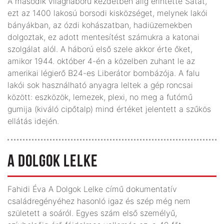
A második világháború kezdetben alig érintette Sátát,
ezt az 1400 lakosú borsodi kisközséget, melynek lakói
bányákban, az ózdi kohászatban, hadiüzemekben
dolgoztak, ez adott mentesítést számukra a katonai
szolgálat alól. A háború első szele akkor érte őket,
amikor 1944. október 4-én a közelben zuhant le az
amerikai légierő B24-es Liberátor bombázója. A falu
lakói sok használható anyagra leltek a gép roncsai
között: eszközök, lemezek, plexi, no meg a futómű
gumija (kiváló cipőtalp) mind értéket jelentett a szűkös
ellátás idején.
A DOLGOK LELKE
Fahidi Éva A Dolgok Lelke című dokumentatív
családregényéhez hasonló igaz és szép még nem
született a soáról. Egyes szám első személyű,