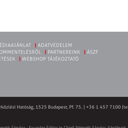
ÉDIAAJÁNLAT
ADATVÉDELEM
KOMMENTELÉSRŐL
PARTNEREINK
ÁSZF
ETÉSEK
WEBSHOP TÁJÉKOZTATÓ
rközlési Hatóság, 1525 Budapest, Pf. 75. | +36 1 457 7100 (te
émeth Sándor - Founder Editor in Chief: Németh Sándor. Kérdéseit, 