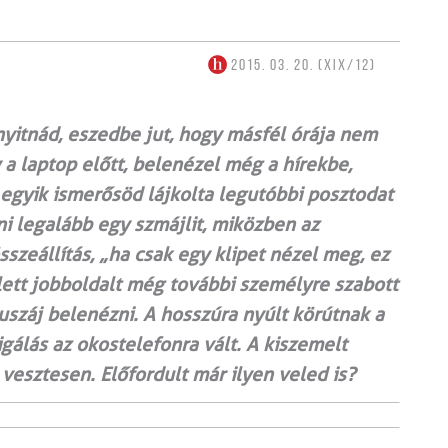
2015. 03. 20. (XIX/12)
nyitnád, eszedbe jut, hogy másfél órája nem
 a laptop előtt, belenézel még a hírekbe,
egyik ismerősöd lájkolta legutóbbi posztodat
ni legalább egy szmájlit, miközben az
szeállítás, „ha csak egy klipet nézel meg, ez
ett jobboldalt még további személyre szabott
uszáj belenézni. A hosszúra nyúlt körútnak a
gálás az okostelefonra vált. A kiszemelt
vesztesen. Előfordult már ilyen veled is?