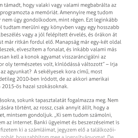
m támadt, hogy valaki vagy valami megbabrálta az
s átprogramozta a memóriát. Amennyire meg tudom
ár nem úgy gondolkodom, mint régen. Ezt leginkább
el tudtam merülni egy könyvben vagy egy hosszabb
eszélés vagy a jól felépített érvelés, és órákon át
t már ritkán fordul elő. Manapság már egy-két oldal
leszek, elveszítem a fonalat, és inkább valami más
san kell a konok agyamat visszaráncigálni az
 oly természetes volt, kínlódássá változott” – írja
t az agyunkat? A sekélyesek kora című, most
etileg 2010-ben íródott, de az akkori amerikai
a 2015-ös hazai szokásoknak.
zásokra, sokunk tapasztalatát fogalmazza meg. Nem
sára történt, az rossz, csak annyit állít, hogy a
t, mintsem gondoljuk. „Ki sem tudom számolni,
em az internet. Banki ügyeimet és beszerzéseimet is
izetem ki a számláimat, jegyzem elő a találkozói­
i szobát, hosszabbítom meg a jogosítványomat. De