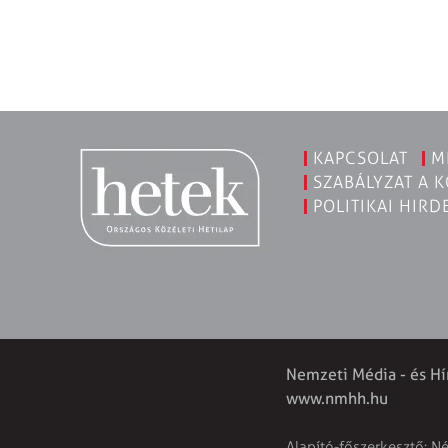
KAPCSOLAT
M
SZABÁLYZAT A 
POLITIKAI HIRD
Nemzeti Média - és Hí
www.nmhh.hu
Alapító-főszerkesztő: N