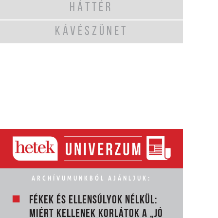
HÁTTÉR
KÁVÉSZÜNET
ARCHÍVUMUNKBÓL AJÁNLJUK:
FÉKEK ÉS ELLENSÚLYOK NÉLKÜL:
MIÉRT KELLENEK KORLÁTOK A „JÓ