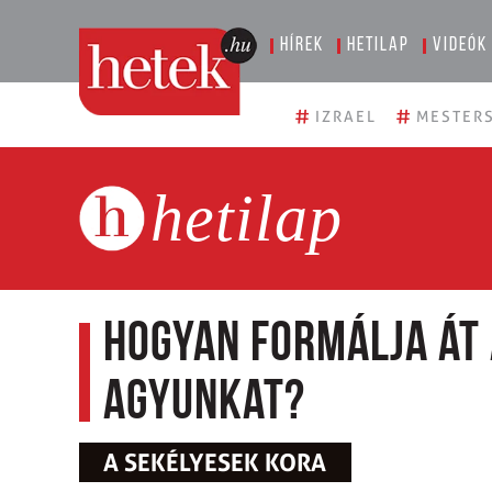
Hírek
Hetilap
Videók
#
#
IZRAEL
MESTERS
hetilap
Hogyan formálja át 
agyunkat?
A SEKÉLYESEK KORA