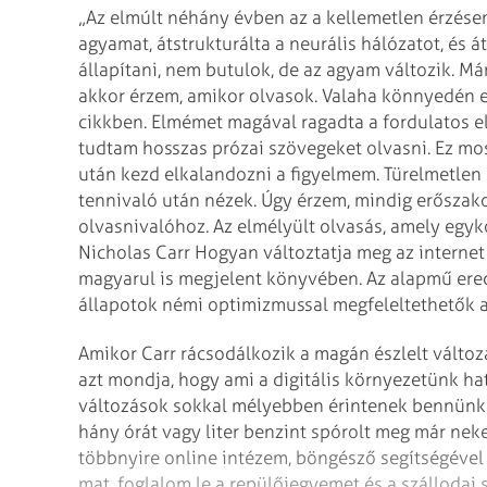
„Az elmúlt néhány évben az a kellemetlen érzése
agyamat, átstrukturálta a neurális hálózatot, é
állapítani, nem butulok, de az agyam változik. M
akkor érzem, amikor olvasok. Valaha könnyedén 
cikkben. Elmémet magával ragadta a fordulatos elb
tudtam hosszas prózai szövegeket olvasni. Ez mos
után kezd elkalandozni a figyelmem. Türelmetlen 
tennivaló után nézek. Úgy érzem, mindig erőszako
olvasnivalóhoz. Az elmélyült olvasás, amely egykor
Nicholas Carr Hogyan változtatja meg az interne
magyarul is megjelent könyvében. Az alapmű ered
állapotok némi optimizmussal megfeleltethetők 
Amikor Carr rácsodálkozik a magán észlelt válto
azt mondja, hogy ami a digitális környezetünk hatá
változások sokkal mélyebben érintenek bennünke
hány órát vagy liter benzint spórolt meg már nek
többnyire online intézem, böngésző segítségével f
mat, foglalom le a repülőjegyemet és a szálloda