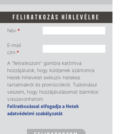
FELIRATKOZÁS HÍRLEVÉLRE
Név:
*
E-mail
cím:
*
A "feliratkozom" gombra kattintva
hozzájárulok, hogy küldjenek számomra
Hetek hírlevelet exkluzív hetekes
tartalmakról és promóciókról. Tudomásul
veszem, hogy hozzájárulásomat bármikor
visszavonhatom.
Feliratkozással elfogadja a Hetek
adatvédelmi szabályzatát
.