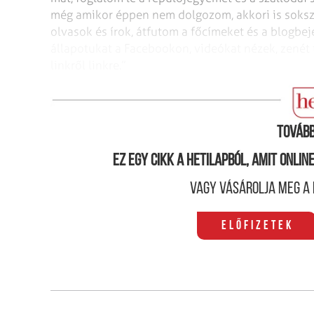
még amikor éppen nem dolgozom, akkori is soksz
olvasok és írok, átfutom a főcímeket és a blogbe
állapotukat a Facebookon, videókat nézek, zenét
linkről linkre.”
Google-memória
Tovább
Ez egy cikk a hetilapból, amit onli
Vagy vásárolja meg a 
Előfizetek