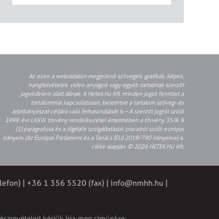
Az ezen a weboldalon megjelenő szövegek, grafikák, képek,
hangfelvételek, video anyagok vagy egyéb tartalmak szerzői
jogvédelem alatt állnak. A Hetek.hu Kft. minden jogot fenntart a
tartalommal kapcsolatosan, beleértve a tartalom szöveg- és
adatbányászat céljára való felhasználását is – A szerzői jogról szóló
1999. évi LXXVI. törvény rendelkezései értelmében a törvény 35/A. §
(1) paragrafusa és a digitális szolgáltatások piacairól szóló európai
irányelv (Az Európai Parlament és a Tanács (EU) 2019/790 Irányelve) 4.
cikke alapján. © 2026 HETEK.HU Kft.
lefon) | +36 1 356 5520 (fax) |
info@nmhh.hu
|
észrevételeit kérjük írja meg címünkre: