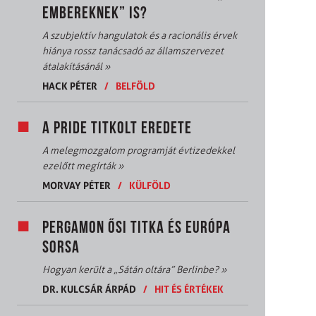
EMBEREKNEK” IS?
A szubjektív hangulatok és a racionális érvek
hiánya rossz tanácsadó az államszervezet
átalakításánál
»
HACK PÉTER
/
BELFÖLD
A PRIDE TITKOLT EREDETE
A melegmozgalom programját évtizedekkel
ezelőtt megírták
»
MORVAY PÉTER
/
KÜLFÖLD
PERGAMON ŐSI TITKA ÉS EURÓPA
SORSA
Hogyan került a „Sátán oltára” Berlinbe?
»
DR. KULCSÁR ÁRPÁD
/
HIT ÉS ÉRTÉKEK