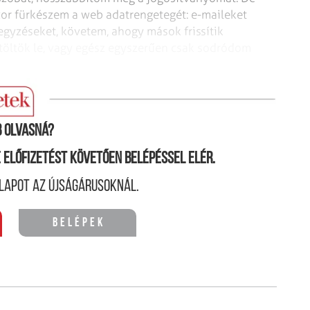
or fürkészem a web adatrengetegét: e-maileket
jegyzéseket, követem, ahogy mások frissítik
 töltök le, vagy egész egyszerűen csak sodródom
 olvasná?
ne előfizetést követően belépéssel elér.
lapot az újságárusoknál.
Belépek