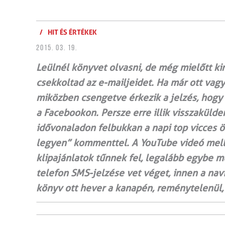
/
HIT ÉS ÉRTÉKEK
2015. 03. 19.
Leülnél könyvet olvasni, de még mielőtt ki
csekkoltad az e-mailjeidet. Ha már ott vagy
miközben csengetve érkezik a jelzés, hogy 
a Facebookon. Persze erre illik visszakülde
idővonaladon felbukkan a napi top vicces ös
legyen” kommenttel. A YouTube videó mell
klipajánlatok tűnnek fel, legalább egybe m
telefon SMS-jelzése vet véget, innen a navi
könyv ott hever a kanapén, reménytelenül, 