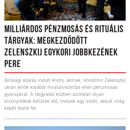
MILLIÁRDOS PÉNZMOSÁS ÉS RITUÁLIS
TÁRGYAK: MEGKEZDŐDÖTT
ZELENSZKIJ EGYKORI JOBBKEZÉNEK
PERE
Bírósági eljárás indult Andrij Jermak, Volodimir Zelenszkij
ukrán elnök korábbi hivatalvezetője ellen pénzmosás
gyanújával. A tárgyalás közben azonban olyan
bizonyítékok kerültek elő, melyek egy sötét, okkult világ
képét festik fel.