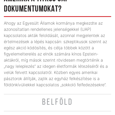
DOKUMENTUMOKAT?
Ahogy az Egyesült Államok kormánya megkezdte az
azonosítatlan rendellenes jelenségekkel (UAP)
kapcsolatos akták feloldását, azonnal megjelentek az
értelmezések a lépés kapcsán: szkeptikusok szerint az
egész akció ködösítés, és célja többek között a
figyelemelterelés az elnök számára kínos Epstein-
aktákról, míg mások szerint rövidesen megtörténik a
„nagy leleplezés” az idegen életformák létezéséről és a
velük felvett kapcsolatról. Közben egyes amerikai
pásztorok állítják, zajlik az egyház felkészítése is a
földönkívüliekkel kapcsolatos „sokkoló felfedezésekre”.
BELFÖLD