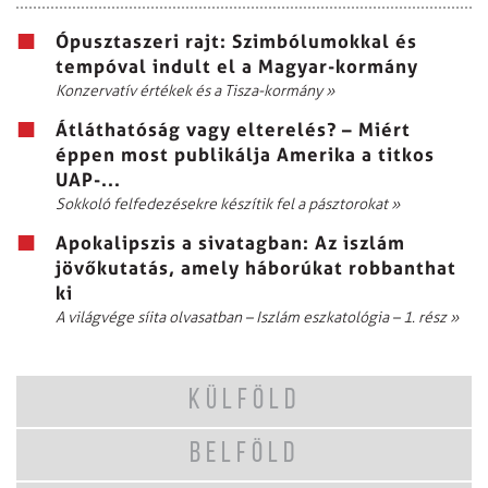
Ópusztaszeri rajt: Szimbólumokkal és
tempóval indult el a Magyar-kormány
Konzervatív értékek és a Tisza-kormány
»
Átláthatóság vagy elterelés? – Miért
éppen most publikálja Amerika a titkos
UAP-...
Sokkoló felfedezésekre készítik fel a pásztorokat
»
Apokalipszis a sivatagban: Az iszlám
jövőkutatás, amely háborúkat robbanthat
ki
A világvége síita olvasatban – Iszlám eszkatológia – 1. rész
»
KÜLFÖLD
BELFÖLD