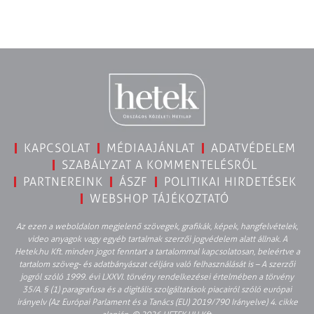
KAPCSOLAT
MÉDIAAJÁNLAT
ADATVÉDELEM
SZABÁLYZAT A KOMMENTELÉSRŐL
PARTNEREINK
ÁSZF
POLITIKAI HIRDETÉSEK
WEBSHOP TÁJÉKOZTATÓ
Az ezen a weboldalon megjelenő szövegek, grafikák, képek, hangfelvételek,
video anyagok vagy egyéb tartalmak szerzői jogvédelem alatt állnak. A
Hetek.hu Kft. minden jogot fenntart a tartalommal kapcsolatosan, beleértve a
tartalom szöveg- és adatbányászat céljára való felhasználását is – A szerzői
jogról szóló 1999. évi LXXVI. törvény rendelkezései értelmében a törvény
35/A. § (1) paragrafusa és a digitális szolgáltatások piacairól szóló európai
irányelv (Az Európai Parlament és a Tanács (EU) 2019/790 Irányelve) 4. cikke