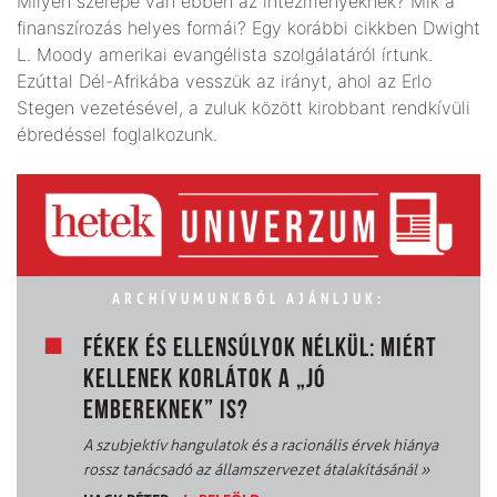
Milyen szerepe van ebben az intézményeknek? Mik a
finanszírozás helyes formái? Egy korábbi cikkben Dwight
L. Moody amerikai evangélista szolgálatáról írtunk.
Ezúttal Dél-Afrikába vesszük az irányt, ahol az Erlo
Stegen vezetésével, a zuluk között kirobbant rendkívüli
ébredéssel foglalkozunk.
ARCHÍVUMUNKBÓL AJÁNLJUK:
FÉKEK ÉS ELLENSÚLYOK NÉLKÜL: MIÉRT
KELLENEK KORLÁTOK A „JÓ
EMBEREKNEK” IS?
A szubjektív hangulatok és a racionális érvek hiánya
rossz tanácsadó az államszervezet átalakításánál
»