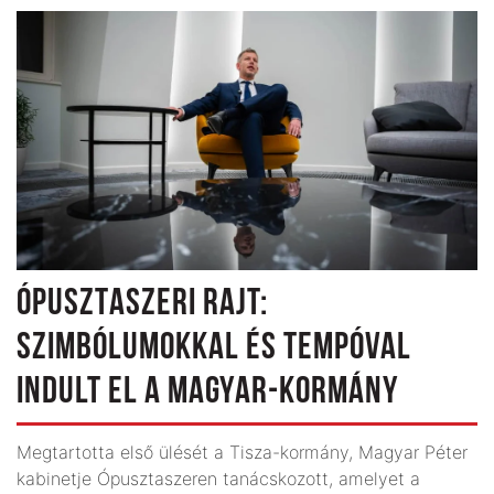
ÓPUSZTASZERI RAJT:
SZIMBÓLUMOKKAL ÉS TEMPÓVAL
INDULT EL A MAGYAR-KORMÁNY
Megtartotta első ülését a Tisza-kormány, Magyar Péter
kabinetje Ópusztaszeren tanácskozott, amelyet a