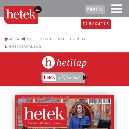
Profil
Támogatás
#
#
META
MESTERSÉGES INTELLIGENCIA
#
ENERGIAVÁLSÁG
hetilap