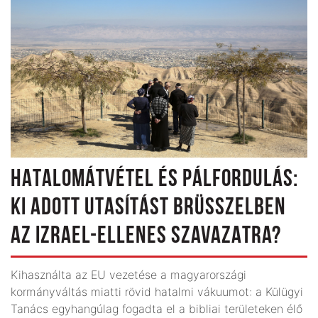
HATALOMÁTVÉTEL ÉS PÁLFORDULÁS:
KI ADOTT UTASÍTÁST BRÜSSZELBEN
AZ IZRAEL-ELLENES SZAVAZATRA?
Kihasználta az EU vezetése a magyarországi
kormányváltás miatti rövid hatalmi vákuumot: a Külügyi
Tanács egyhangúlag fogadta el a bibliai területeken élő