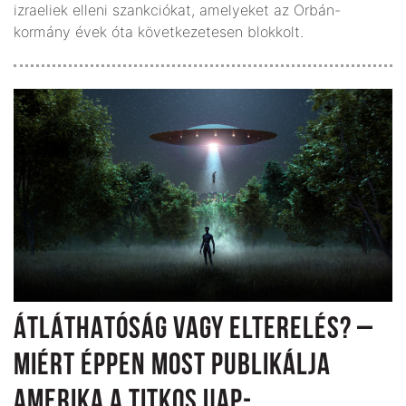
izraeliek elleni szankciókat, amelyeket az Orbán-
kormány évek óta következetesen blokkolt.
ÁTLÁTHATÓSÁG VAGY ELTERELÉS? –
MIÉRT ÉPPEN MOST PUBLIKÁLJA
AMERIKA A TITKOS UAP-