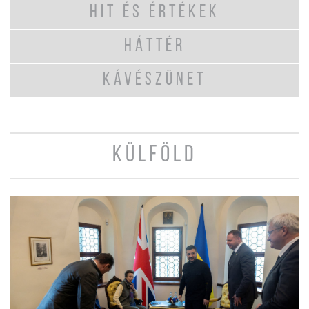
HIT ÉS ÉRTÉKEK
HÁTTÉR
KÁVÉSZÜNET
KÜLFÖLD