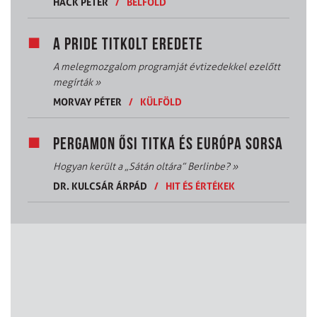
HACK PÉTER
/
BELFÖLD
A PRIDE TITKOLT EREDETE
A melegmozgalom programját évtizedekkel ezelőtt
megírták
»
MORVAY PÉTER
/
KÜLFÖLD
PERGAMON ŐSI TITKA ÉS EURÓPA SORSA
Hogyan került a „Sátán oltára” Berlinbe?
»
DR. KULCSÁR ÁRPÁD
/
HIT ÉS ÉRTÉKEK