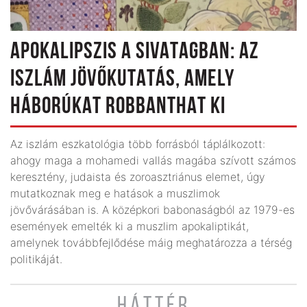
APOKALIPSZIS A SIVATAGBAN: AZ
ISZLÁM JÖVŐKUTATÁS, AMELY
HÁBORÚKAT ROBBANTHAT KI
Az iszlám eszkatológia több forrásból táplálkozott:
ahogy maga a mohamedi vallás magába szívott számos
keresztény, judaista és zoroasztriánus elemet, úgy
mutatkoznak meg e hatások a muszlimok
jövővárásában is. A középkori babonaságból az 1979-es
események emelték ki a muszlim apokaliptikát,
amelynek továbbfejlődése máig meghatározza a térség
politikáját.
HÁTTÉR