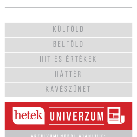
KÜLFÖLD
BELFÖLD
HIT ÉS ÉRTÉKEK
HÁTTÉR
KÁVÉSZÜNET
ARCHÍVUMUNKBÓL AJÁNLJUK: