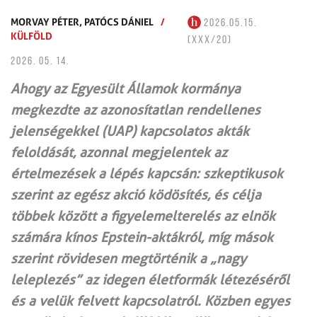
MORVAY PÉTER,
PATÓCS DÁNIEL
/
2026.05.15.
KÜLFÖLD
(XXX/20)
2026. 05. 14.
Ahogy az Egyesült Államok kormánya
megkezdte az azonosítatlan rendellenes
jelenségekkel (UAP) kapcsolatos akták
feloldását, azonnal megjelentek az
értelmezések a lépés kapcsán: szkeptikusok
szerint az egész akció ködösítés, és célja
többek között a figyelemelterelés az elnök
számára kínos Epstein-aktákról, míg mások
szerint rövidesen megtörténik a „nagy
leleplezés” az idegen életformák létezéséről
és a velük felvett kapcsolatról. Közben egyes