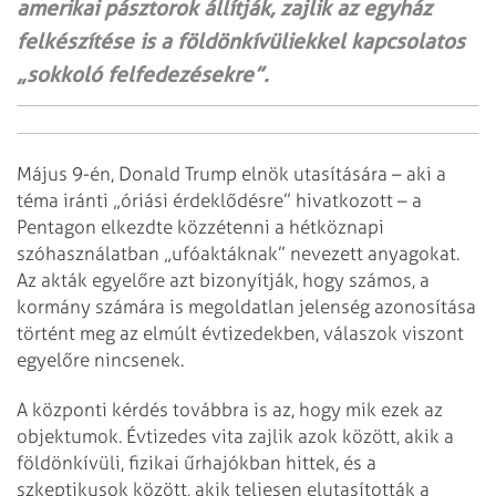
amerikai pásztorok állítják, zajlik az egyház
felkészítése is a földönkívüliekkel kapcsolatos
„sokkoló felfedezésekre”.
Május 9-én, Donald Trump elnök utasítására – aki a
téma iránti „óriási érdeklődésre” hivatkozott – a
Pentagon elkezdte közzétenni a hétköznapi
szóhasználatban „ufóaktáknak” nevezett anyagokat.
Az akták egyelőre azt bizonyítják, hogy számos, a
kormány számára is megoldatlan jelenség azonosítása
történt meg az elmúlt évtizedekben, válaszok viszont
egyelőre nincsenek.
A központi kérdés továbbra is az, hogy mik ezek az
objektumok. Évtizedes vita zajlik azok között, akik a
földönkívüli, fizikai űrhajókban hittek, és a
szkeptikusok között, akik teljesen elutasították a