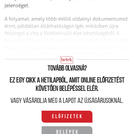
jelenséget.
A folyamat, amely több millió oldalnyi dokumentumot
érint, példátlan átláthatóságot ígér, miközben újra
fellángol a vita a földönkívüli élet lehetőségéről. A
hivatalos War.gov/Ufo portálon már elérhetőek az első
hullám anyagai, köztük az ősforrásnak tekintett 1947-
es roswelli incidenshez kapcsolódó feljegyzések,
továbbá NASA-felvételek és bizarr FBI-jegyzőkönyvek.
Tovább olvasná?
Ez egy cikk a hetilapból, amit online előfizetést
követően belépéssel elér.
Vagy vásárolja meg a lapot az újságárusoknál.
Előfizetek
Belépek