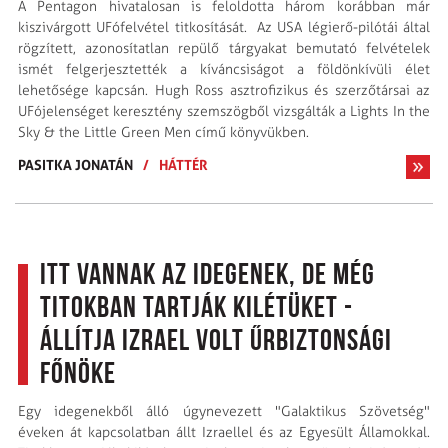
A Pentagon hivatalosan is feloldotta három korábban már
kiszivárgott UFófelvétel titkosítását. Az USA légierő-pilótái által
rögzített, azonosítatlan repülő tárgyakat bemutató felvételek
ismét felgerjesztették a kíváncsiságot a földönkívüli élet
lehetősége kapcsán. Hugh Ross asztrofizikus és szerzőtársai az
UFójelenséget keresztény szemszögből vizsgálták a Lights In the
Sky & the Little Green Men című könyvükben.
PASITKA JONATÁN
/
HÁTTÉR
Itt vannak az idegenek, de még
titokban tartják kilétüket -
állítja Izrael volt űrbiztonsági
főnöke
Egy idegenekből álló úgynevezett "Galaktikus Szövetség"
éveken át kapcsolatban állt Izraellel és az Egyesült Államokkal.