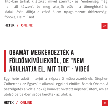
Titokban tartják kilétüket, mivel szerintük az "emberiség még
nem áll készen", és meg akarják előzni a tömeghisztéria
kialakulását, állítja a zsidó állam nyugalmazott űrbiztonsági
főnöke, Haim Esed.
HETEK
/
ONLINE
Obamát megkérdezték a
földönkívüliekről, de "nem
árulhatja el, mit tud" - videó
Egy hete adott interjút a népszerű műsorvezetőnek, Stephen
Colbertnek az Egyesült Államok egykori elnöke, Barack Obama. A
beszélgetés a volt elnök új könyvét hivatott népszerűsíteni, ám az
utolsó percekben szóba kerültek az ufók is.
HETEK
/
ONLINE