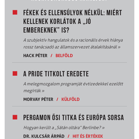
FÉKEK ÉS ELLENSÚLYOK NÉLKÜL: MIÉRT
KELLENEK KORLÁTOK A „JÓ
EMBEREKNEK” IS?
A szubjektív hangulatok és a racionális érvek hiánya
rossz tanácsadó az államszervezet átalakításánál
»
HACK PÉTER
/
BELFÖLD
A PRIDE TITKOLT EREDETE
A melegmozgalom programját évtizedekkel ezelőtt
megírták
»
MORVAY PÉTER
/
KÜLFÖLD
PERGAMON ŐSI TITKA ÉS EURÓPA SORSA
Hogyan került a „Sátán oltára” Berlinbe?
»
DR. KULCSÁR ÁRPÁD
/
HIT ÉS ÉRTÉKEK