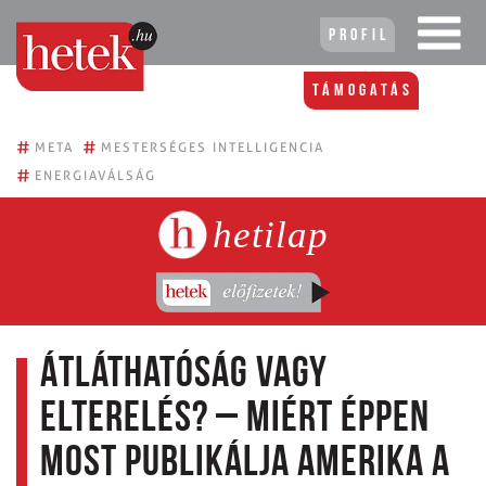
Profil
Támogatás
#
#
META
MESTERSÉGES INTELLIGENCIA
#
ENERGIAVÁLSÁG
hetilap
Átláthatóság vagy
elterelés? – Miért éppen
most publikálja Amerika a