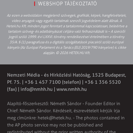
WEBSHOP TÁJÉKOZTATÓ
Az ezen a weboldalon megjelenő szövegek, grafikák, képek, hangfelvételek,
video anyagok vagy egyéb tartalmak szerzői jogvédelem alatt állnak. A
Hetek.hu Kft. minden jogot fenntart a tartalommal kapcsolatosan, beleértve a
tartalom szöveg- és adatbányászat céljára való felhasználását is – A szerzői
jogról szóló 1999. évi LXXVI. törvény rendelkezései értelmében a törvény
35/A. § (1) paragrafusa és a digitális szolgáltatások piacairól szóló európai
irányelv (Az Európai Parlament és a Tanács (EU) 2019/790 Irányelve) 4. cikke
alapján. © 2026 HETEK.HU Kft.
Nemzeti Média - és Hírközlési Hatóság, 1525 Budapest,
Pf. 75. | +36 1 457 7100 (telefon) | +36 1 356 5520
(fax) |
info@nmhh.hu
| www.nmhh.hu
Alapító-főszerkesztő: Németh Sándor - Founder Editor in
Chief: Németh Sándor. Kérdéseit, észrevételeit kérjük írja
meg címünkre:
hetek@hetek.hu
. - The photos contained in
the AP photo service may not be published and
redistributed without the prior written authority of the