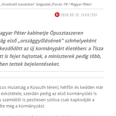
 „hivalkodó luxizásban” dolgoztak.(Forrás: FB / Magyar Péter)
2026.05.15. (XXX/20)
Magyar Péter kabinetje Ópusztaszeren
zág első „országgyűlésének” színhelyeként
kezdődött az új kormánypárt életében: a Tisza
 is fejet hajtottak, a miniszterek pedig több,
ben tettek bejelentéseket.
cos mulatság a Kossuth téren), hétfőn és kedden már
 eskütétele, szerdán pedig az első kormányülés is
os szemlélői is pestiesen szólva csak kapkodják a
dte meg a kormányzást.