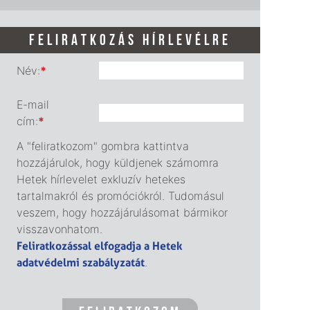
FELIRATKOZÁS HÍRLEVÉLRE
Név:
*
E-mail
cím:
*
A "feliratkozom" gombra kattintva
hozzájárulok, hogy küldjenek számomra
Hetek hírlevelet exkluzív hetekes
tartalmakról és promóciókról. Tudomásul
veszem, hogy hozzájárulásomat bármikor
visszavonhatom.
Feliratkozással elfogadja a Hetek
adatvédelmi szabályzatát
.