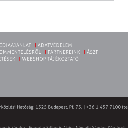
ÉDIAAJÁNLAT
ADATVÉDELEM
KOMMENTELÉSRŐL
PARTNEREINK
ÁSZF
ETÉSEK
WEBSHOP TÁJÉKOZTATÓ
rközlési Hatóság, 1525 Budapest, Pf. 75. | +36 1 457 7100 (te
émeth Sándor - Founder Editor in Chief: Németh Sándor. Kérdéseit, 