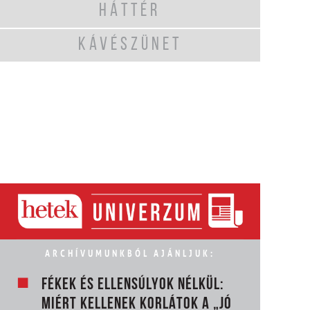
HÁTTÉR
KÁVÉSZÜNET
ARCHÍVUMUNKBÓL AJÁNLJUK:
FÉKEK ÉS ELLENSÚLYOK NÉLKÜL:
MIÉRT KELLENEK KORLÁTOK A „JÓ