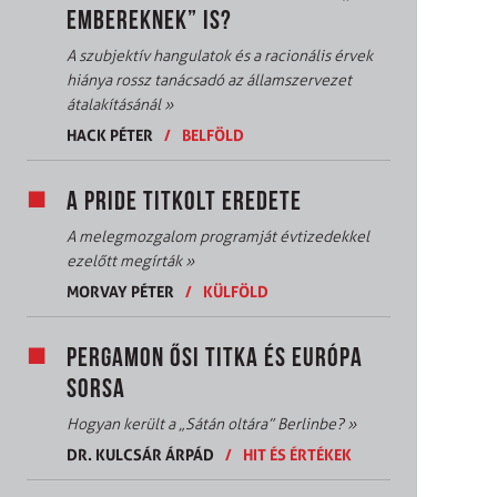
EMBEREKNEK” IS?
A szubjektív hangulatok és a racionális érvek
hiánya rossz tanácsadó az államszervezet
átalakításánál
»
HACK PÉTER
/
BELFÖLD
A PRIDE TITKOLT EREDETE
A melegmozgalom programját évtizedekkel
ezelőtt megírták
»
MORVAY PÉTER
/
KÜLFÖLD
PERGAMON ŐSI TITKA ÉS EURÓPA
SORSA
Hogyan került a „Sátán oltára” Berlinbe?
»
DR. KULCSÁR ÁRPÁD
/
HIT ÉS ÉRTÉKEK