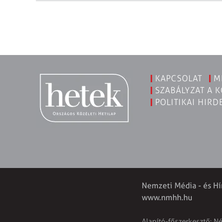
KAPCSOLAT
M
SZABÁLYZAT A 
POLITIKAI HIRD
Nemzeti Média - és Hí
www.nmhh.hu
Alapító-főszerkesztő: N