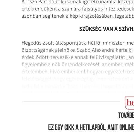
A Tisza Párt politikusainak ígéretcunamija közep
értékrendűként a számára fajsúlyos intézkedése
azonban segítenek a kép kirajzolásában, legalább
SZÜKSÉG VAN A SZÍV
Hegedűs Zsolt álláspontját a hétfői miniszteri m
Bizottságának alelnöke, Szabó Alexandra kérte ki 
érdeklődött, tervezik-e annak felülvizsgálatát „
figyelembe a nők önrendelkezését, az emberi mé
értelemben, hívő emberként hogyan egyezteti öss
felelősséggel, hogy egészségügyi miniszterként a
tette fel a kérdést a Tisza alelnöke. Hegedűs Zsol
szívhangkérdést és minden olyan kérdést, ami az é
abortusz vagy az eutanázia kérdéskörét is – széle
Tovább
Ez egy cikk a hetilapból, amit onli