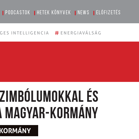
Podcastok
Hetek könyvek
News
Előfizetés
#
GES INTELLIGENCIA
ENERGIAVÁLSÁG
 Szimbólumokkal és
 a Magyar-kormány
A-KORMÁNY