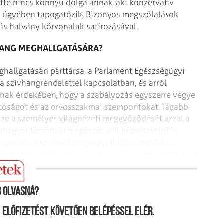
ette nincs könnyű dolga annak, aki konzervatív
k ügyében tapogatózik. Bizonyos megszólalások
is halvány körvonalak satírozásával.
HANG MEGHALLGATÁSÁRA?
eghallgatásán párttársa, a Parlament Egészségügyi
a szívhangrendelettel kapcsolatban, és arról
annak érdekében, hogy a szabályozás egyszerre vegye
ltóságot és az orvosszakmai szempontokat. Tágabb
ze a személyes világnézeti meggyőződését azzal a
 magyar társadalom egészét kell képviselnie?” –
t szerint „a szakmát megerőszakolta a politika, a
let elejével és végével kapcsolatos – így például az
s körű társadalmi egyeztetésre kell bocsátani”.
 olvasná?
ne előfizetést követően belépéssel elér.