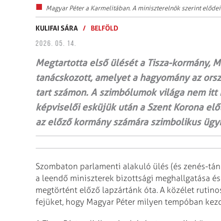
Magyar Péter a Karmelitában. A miniszterelnök szerint elődei
KULIFAI SÁRA
/
BELFÖLD
2026. 05. 14.
Megtartotta első ülését a Tisza-kormány, 
tanácskozott, amelyet a hagyomány az ors
tart számon. A szimbólumok világa nem itt 
képviselői esküjük után a Szent Korona előtt
az előző kormány számára szimbolikus ügy
Szombaton parlamenti alakuló ülés (és zenés-tán
a leendő miniszterek bizottsági meghallgatása és
megtörtént előző lapzártánk óta. A köz­élet rutin
fejüket, hogy Magyar Péter milyen tempóban kez