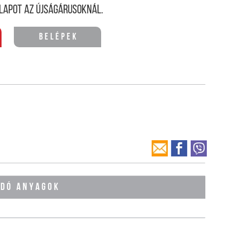
lapot az újságárusoknál.
Belépek
ÓDÓ ANYAGOK