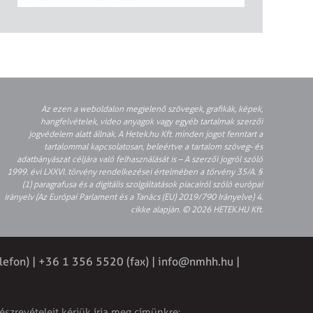
Az ezen a weboldalon megjelenő szövegek, grafikák, képek,
hangfelvételek, video anyagok vagy egyéb tartalmak szerzői
jogvédelem alatt állnak. A Hetek.hu Kft. minden jogot fenntart a
tartalommal kapcsolatosan, beleértve a tartalom szöveg- és
adatbányászat céljára való felhasználását is – A szerzői jogról szóló
1999. évi LXXVI. törvény rendelkezései értelmében a törvény 35/A. §
(1) paragrafusa és a digitális szolgáltatások piacairól szóló európai
irányelv (Az Európai Parlament és a Tanács (EU) 2019/790 Irányelve) 4.
cikke alapján. © 2026 HETEK.HU Kft.
lefon) | +36 1 356 5520 (fax) |
info@nmhh.hu
|
észrevételeit kérjük írja meg címünkre: