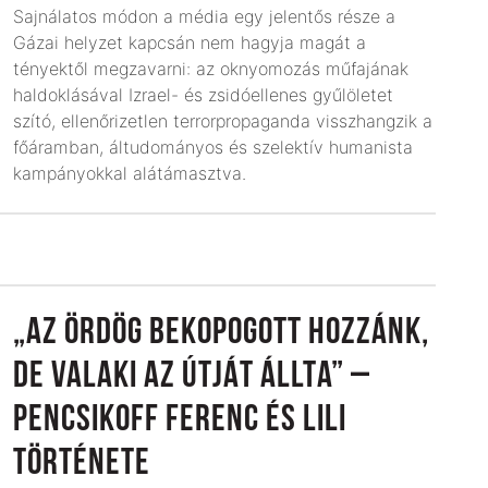
Sajnálatos módon a média egy jelentős része a
Gázai helyzet kapcsán nem hagyja magát a
tényektől megzavarni: az oknyomozás műfajának
haldoklásával Izrael- és zsidóellenes gyűlöletet
szító, ellenőrizetlen terrorpropaganda visszhangzik a
főáramban, áltudományos és szelektív humanista
kampányokkal alátámasztva.
„AZ ÖRDÖG BEKOPOGOTT HOZZÁNK,
DE VALAKI AZ ÚTJÁT ÁLLTA” –
PENCSIKOFF FERENC ÉS LILI
TÖRTÉNETE