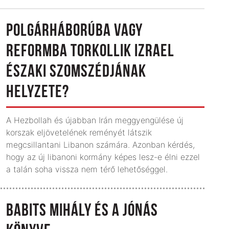
POLGÁRHÁBORÚBA VAGY
REFORMBA TORKOLLIK IZRAEL
ÉSZAKI SZOMSZÉDJÁNAK
HELYZETE?
A Hezbollah és újabban Irán meggyengülése új
korszak eljövetelének reményét látszik
megcsillantani Libanon számára. Azonban kérdés,
hogy az új libanoni kormány képes lesz-e élni ezzel
a talán soha vissza nem térő lehetőséggel.
BABITS MIHÁLY ÉS A JÓNÁS