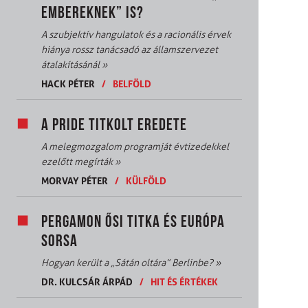
EMBEREKNEK” IS?
A szubjektív hangulatok és a racionális érvek
hiánya rossz tanácsadó az államszervezet
átalakításánál
»
HACK PÉTER
/
BELFÖLD
A PRIDE TITKOLT EREDETE
A melegmozgalom programját évtizedekkel
ezelőtt megírták
»
MORVAY PÉTER
/
KÜLFÖLD
PERGAMON ŐSI TITKA ÉS EURÓPA
SORSA
Hogyan került a „Sátán oltára” Berlinbe?
»
DR. KULCSÁR ÁRPÁD
/
HIT ÉS ÉRTÉKEK