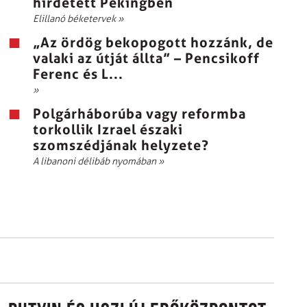
hirdetett Pekingben
Elillanó béketervek
»
„Az ördög bekopogott hozzánk, de
valaki az útját állta” – Pencsikoff
Ferenc és L...
»
Polgárháborúba vagy reformba
torkollik Izrael északi
szomszédjának helyzete?
A libanoni délibáb nyomában
»