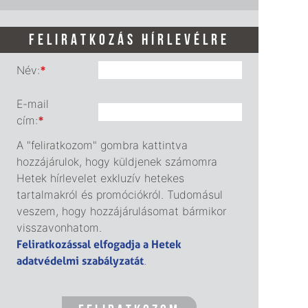
FELIRATKOZÁS HÍRLEVÉLRE
Név:
*
E-mail
cím:
*
A "feliratkozom" gombra kattintva
hozzájárulok, hogy küldjenek számomra
Hetek hírlevelet exkluzív hetekes
tartalmakról és promóciókról. Tudomásul
veszem, hogy hozzájárulásomat bármikor
visszavonhatom.
Feliratkozással elfogadja a Hetek
adatvédelmi szabályzatát
.