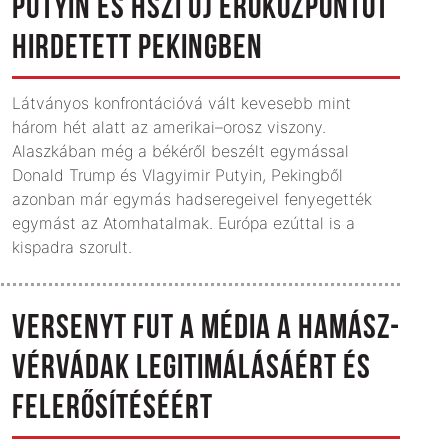
PUTYIN ÉS HSZI ÚJ ERŐKÖZPONTOT
HIRDETETT PEKINGBEN
Látványos konfrontációvá vált kevesebb mint
három hét alatt az amerikai–orosz viszony.
Alaszkában még a békéről beszélt egymással
Donald Trump és Vlagyimir Putyin, Pekingből
azonban már egymás hadseregeivel fenyegették
egymást az Atom­hatalmak. Európa ezúttal is a
kispadra szorult.
VERSENYT FUT A MÉDIA A HAMÁSZ-
VÉRVÁDAK LEGITIMÁLÁSÁÉRT ÉS
FELERŐSÍTÉSÉÉRT