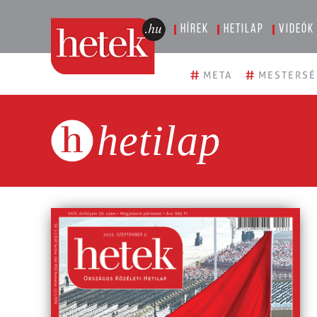
Hírek
Hetilap
Videók
#
#
META
MESTERSÉ
hetilap