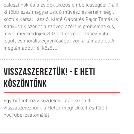
palesztinok és a zsidók „közös emberiességéért” állt
ki több száz magyar zsidó művész és értelmiségi,
köztük Karsai László, Máté Gábor és Pajor Tamás is.
Kritikusaik szerint a szöveg azért is problematikus,
mivel megkérdőjelezI Izrael önvédelemhez való
jogot, és morális egyenlőséget von a támadó és A
megtámadott fél között.
VISSZASZEREZTÜK! - E HETI
KÖSZÖNTŐNK
Egy hét intenzív küzdelem után sikerült
visszaszereznünk a Hetek meghekkelt és törölt
YouTube-csatornáját.