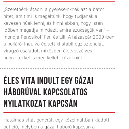
„Szeretnénk átadni a gyerekeinknek azt a bátor
hitet, amit mi is megéltünk, hogy tudjanak a
kevesen hûek lenni, és hinni abban, hogy Isten
idõben megadja mindazt, amire szükségük van” –
mondja Pencsikoff Feri és Lili. A házaspár 2009-ben
a nulláról indulva épített ki stabil egzisztenciát,
virágzó családot, miközben életveszélyes
helyzetekkel is meg kellett küzdeniük.
ÉLES VITA INDULT EGY GÁZAI
HÁBORÚVAL KAPCSOLATOS
NYILATKOZAT KAPCSÁN
Hatalmas vitát generált egy közelmúltban kiadott
petíció, melyben a gázai háború kapcsán a