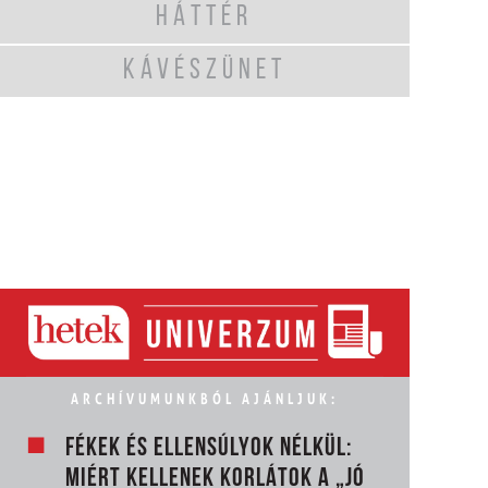
HÁTTÉR
KÁVÉSZÜNET
ARCHÍVUMUNKBÓL AJÁNLJUK:
FÉKEK ÉS ELLENSÚLYOK NÉLKÜL:
MIÉRT KELLENEK KORLÁTOK A „JÓ