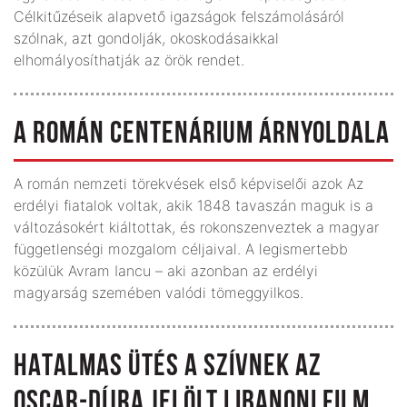
Célkitűzéseik alapvető igazságok felszámolásáról
szólnak, azt gondolják, okoskodásaikkal
elhomályosíthatják az örök rendet.
A ROMÁN CENTENÁRIUM ÁRNYOLDALA
A román nemzeti törekvések első képviselői azok Az
erdélyi fiatalok voltak, akik 1848 tavaszán maguk is a
változásokért kiáltottak, és rokonszenveztek a magyar
függetlenségi mozgalom céljaival. A legismertebb
közülük Avram Iancu – aki azonban az erdélyi
magyarság szemében valódi tömeggyilkos.
HATALMAS ÜTÉS A SZÍVNEK AZ
OSCAR-DÍJRA JELÖLT LIBANONI FILM