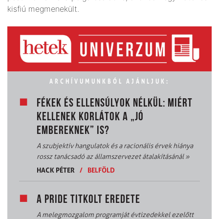
kisfiú megmenekült.
ARCHÍVUMUNKBÓL AJÁNLJUK:
FÉKEK ÉS ELLENSÚLYOK NÉLKÜL: MIÉRT
KELLENEK KORLÁTOK A „JÓ
EMBEREKNEK” IS?
A szubjektív hangulatok és a racionális érvek hiánya
rossz tanácsadó az államszervezet átalakításánál
»
HACK PÉTER
/
BELFÖLD
A PRIDE TITKOLT EREDETE
A melegmozgalom programját évtizedekkel ezelőtt