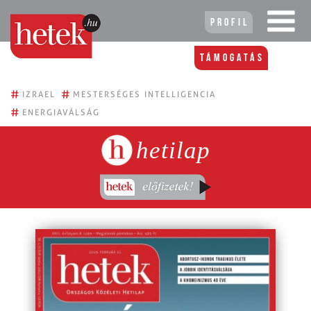
Profil
Támogatás
#
#
IZRAEL
MESTERSÉGES INTELLIGENCIA
#
ENERGIAVÁLSÁG
hetilap