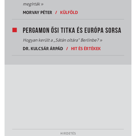
megírták
»
MORVAY PÉTER
/
KÜLFÖLD
PERGAMON ŐSI TITKA ÉS EURÓPA SORSA
Hogyan került a „Sátán oltára” Berlinbe?
»
DR. KULCSÁR ÁRPÁD
/
HIT ÉS ÉRTÉKEK
HIRDETÉS