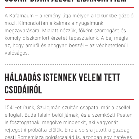
A Kafarnaum – a remény útja mélyen a lelkünkbe gázoló
mozi. Kimondottan alkalmas a nyugalmunk
megzavarására. Mialatt nézzük, főként szorongást és
komoly diszkomfort érzetet tapasztalunk. A baj mégis
az, hogy amiről és ahogyan beszél – az védhetetlenül
valóságos.
HÁLAADÁS ISTENNEK VELEM TETT
CSODÁIRÓL
1541-et írunk, Szulejmán szultán csapatai már a csellel
elfoglalt Buda falain belül járnak, és a szemközti Pesten
is fosztogatnak, megölve mindenkit, aki vagyonát
rejtegetni próbálta előlük. Erre a sorsra jutott a gazdag
pesti Bornemisza polgárcsalád is, azonban egy hatéves