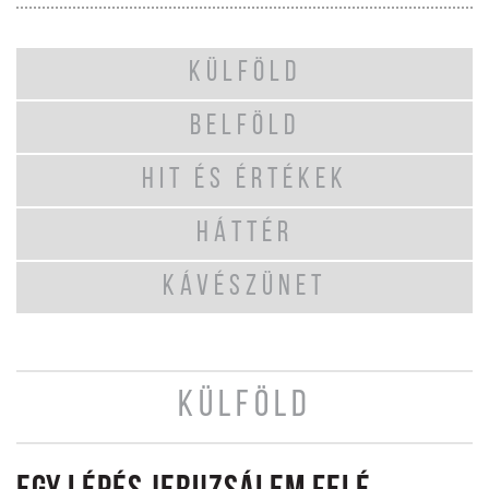
KÜLFÖLD
BELFÖLD
HIT ÉS ÉRTÉKEK
HÁTTÉR
KÁVÉSZÜNET
KÜLFÖLD