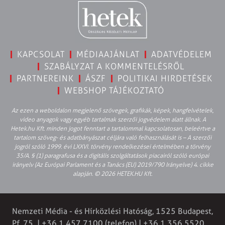
KAPCSOLAT
MÉDIAAJÁNLAT
ADATVÉDELEM
SZABÁLYZAT A KOMMENTELÉSRŐL
PARTNEREINK
ÁSZF
POLITIKAI HIRDETÉSEK
WEBSHOP TÁJÉKOZTATÓ
Az ezen a weboldalon megjelenő szövegek, grafikák, képek, hangfelvételek,
video anyagok vagy egyéb tartalmak szerzői jogvédelem alatt állnak. A
Hetek.hu Kft. minden jogot fenntart a tartalommal kapcsolatosan, beleértve a
tartalom szöveg- és adatbányászat céljára való felhasználását is – A szerzői
jogról szóló 1999. évi LXXVI. törvény rendelkezései értelmében a törvény
35/A. § (1) paragrafusa és a digitális szolgáltatások piacairól szóló európai
irányelv (Az Európai Parlament és a Tanács (EU) 2019/790 Irányelve) 4. cikke
alapján. © 2026 HETEK.HU Kft.
Nemzeti Média - és Hírközlési Hatóság, 1525 Budapest,
Pf. 75. | +36 1 457 7100 (telefon) | +36 1 356 5520