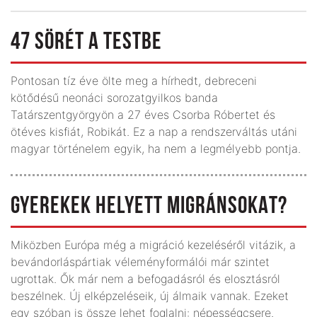
47 SÖRÉT A TESTBE
Pontosan tíz éve ölte meg a hírhedt, debreceni
kötődésű neonáci sorozatgyilkos banda
Tatárszentgyörgyön a 27 éves Csorba Róbertet és
ötéves kisfiát, Robikát. Ez a nap a rendszerváltás utáni
magyar történelem egyik, ha nem a legmélyebb pontja.
GYEREKEK HELYETT MIGRÁNSOKAT?
Miközben Európa még a migráció kezeléséről vitázik, a
bevándorlás­pártiak véleményformálói már szintet
ugrottak. Ők már nem a befogadásról és elosztásról
beszélnek. Új elképzeléseik, új álmaik vannak. Ezeket
egy szóban is össze lehet foglalni: népességcsere.