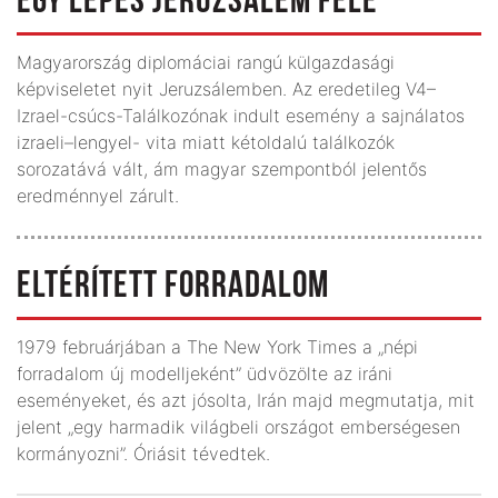
EGY LÉPÉS JERUZSÁLEM FELÉ
Magyarország diplomáciai rangú külgazdasági
képviseletet nyit Jeruzsálemben. Az eredetileg V4–
Izrael-csúcs-Találkozónak indult esemény a sajnálatos
izraeli–lengyel- vita miatt kétoldalú találkozók
sorozatává vált, ám magyar szempontból jelentős
eredménnyel zárult.
ELTÉRÍTETT FORRADALOM
1979 februárjában a The New York Times a „népi
forradalom új modelljeként” üdvözölte az iráni
eseményeket, és azt jósolta, Irán majd megmutatja, mit
jelent „egy harmadik világbeli országot emberségesen
kormányozni”. Óriásit tévedtek.