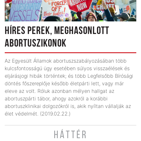
HÍRES PEREK, MEGHASONLOTT
ABORTUSZIKONOK
Az Egyesült Államok abortuszszabályozásában több
kulcsfontosságú ügy esetében súlyos visszaélések és
eljárásjogi hibák történtek; és több Legfelsőbb Bírósági
döntés főszereplője később életpárti lett, vagy már
eleve az volt. Róluk azonban mélyen hallgat az
abortuszpárti tábor, ahogy azokról a korábbi
abortuszklinikai dolgozókról is, akik nyíltan vállalják az
élet védelmét. (2019.02.22.)
HÁTTÉR