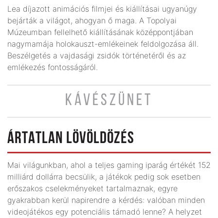
Lea díjazott animációs filmjei és kiállításai ugyanúgy
bejárták a világot, ahogyan ő maga. A Topolyai
Múzeumban fellelhető kiállításának középpontjában
nagymamája holokauszt-emlékeinek feldolgozása áll.
Beszélgetés a vajdasági zsidók történetéről és az
emlékezés fontosságáról.
KÁVÉSZÜNET
ÁRTATLAN LÖVÖLDÖZÉS
Mai világunkban, ahol a teljes gaming iparág értékét 152
milliárd dollárra becsülik, a játékok pedig sok esetben
erőszakos cselekményeket tartalmaznak, egyre
gyakrabban kerül napirendre a kérdés: valóban minden
videojátékos egy potenciális támadó lenne? A helyzet