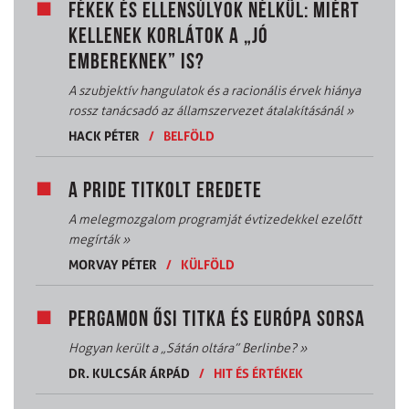
FÉKEK ÉS ELLENSÚLYOK NÉLKÜL: MIÉRT
KELLENEK KORLÁTOK A „JÓ
EMBEREKNEK” IS?
A szubjektív hangulatok és a racionális érvek hiánya
rossz tanácsadó az államszervezet átalakításánál
»
HACK PÉTER
/
BELFÖLD
A PRIDE TITKOLT EREDETE
A melegmozgalom programját évtizedekkel ezelőtt
megírták
»
MORVAY PÉTER
/
KÜLFÖLD
PERGAMON ŐSI TITKA ÉS EURÓPA SORSA
Hogyan került a „Sátán oltára” Berlinbe?
»
DR. KULCSÁR ÁRPÁD
/
HIT ÉS ÉRTÉKEK