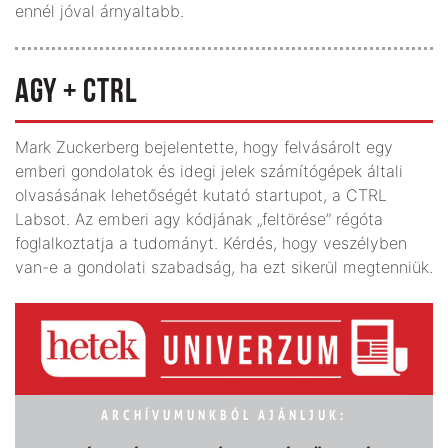
ennél jóval árnyaltabb.
AGY + CTRL
Mark Zuckerberg bejelentette, hogy felvásárolt egy
emberi gondolatok és idegi jelek számítógépek általi
olvasásának lehetőségét kutató startupot, a CTRL
Labsot. Az emberi agy kódjának „feltörése” régóta
foglalkoztatja a tudományt. Kérdés, hogy veszélyben
van-e a gondolati szabadság, ha ezt sikerül megtenniük.
ARCHÍVUMUNKBÓL AJÁNLJUK: