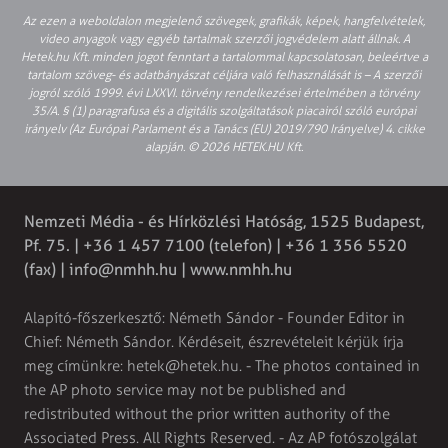
Az ezen a weboldalon megjelenő szövegek, grafikák, képek, hangfelvételek,
video anyagok vagy egyéb tartalmak szerzői jogvédelem alatt állnak. A
Hetek.hu Kft. minden jogot fenntart a tartalommal kapcsolatosan, beleértve a
tartalom szöveg- és adatbányászat céljára való felhasználását is – A szerzői
jogról szóló 1999. évi LXXVI. törvény rendelkezései értelmében a törvény
35/A. § (1) paragrafusa és a digitális szolgáltatások piacairól szóló európai
irányelv (Az Európai Parlament és a Tanács (EU) 2019/790 Irányelve) 4. cikke
alapján. © 2026 HETEK.HU Kft.
Nemzeti Média - és Hírközlési Hatóság, 1525 Budapest,
Pf. 75. | +36 1 457 7100 (telefon) | +36 1 356 5520
(fax) |
info@nmhh.hu
| www.nmhh.hu
Alapító-főszerkesztő: Németh Sándor - Founder Editor in
Chief: Németh Sándor. Kérdéseit, észrevételeit kérjük írja
meg címünkre:
hetek@hetek.hu
. - The photos contained in
the AP photo service may not be published and
redistributed without the prior written authority of the
Associated Press. All Rights Reserved. - Az AP fotószolgálat