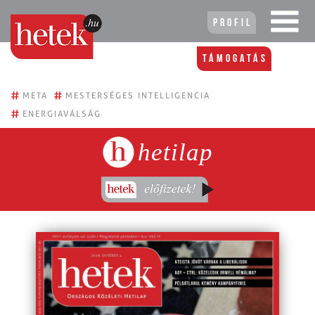
Profil
Támogatás
#
#
META
MESTERSÉGES INTELLIGENCIA
#
ENERGIAVÁLSÁG
hetilap