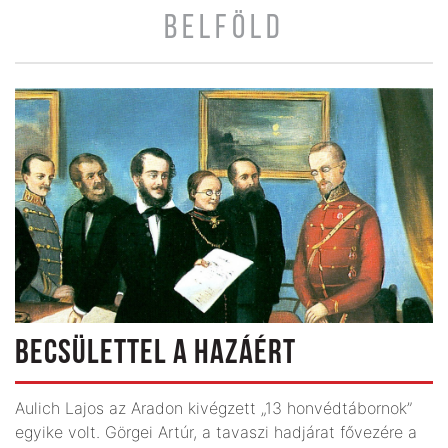
BELFÖLD
BECSÜLETTEL A HAZÁÉRT
Aulich Lajos az Aradon kivégzett „13 honvédtábornok”
egyike volt. Görgei Artúr, a tavaszi hadjárat fővezére a