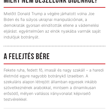
MIÉRT NEM BESZÉLÜNK BIDENRŐL?
Mielőtt Donald Trump a végére járhatott volna Joe
Biden és fia súlyos ukrajnai manipulációinak, a
demokraták gyorsan elindították ellene a vádemelési
eljárást. egyértelműen az elnök nyakába varrnák saját
indulójuk botrányát.
A FELEJTÉS BÉRE
Fekete ruha, fedett fő, imasál és nagy szakáll – a haredi
életmód egyre nagyobb botránykő Izraelben. A
szekuláris alapon létrejött államban egyesek inkább
szövetkeznének arabokkal, mintsem a dinamikusan
erősödő, mélyen vallásos irányvonalat képviselő
testvéreikkel.