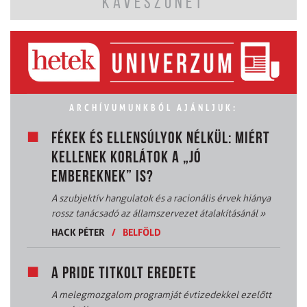
KÁVÉSZÜNET
ARCHÍVUMUNKBÓL AJÁNLJUK:
FÉKEK ÉS ELLENSÚLYOK NÉLKÜL: MIÉRT
KELLENEK KORLÁTOK A „JÓ
EMBEREKNEK” IS?
A szubjektív hangulatok és a racionális érvek hiánya
rossz tanácsadó az államszervezet átalakításánál
»
HACK PÉTER
/
BELFÖLD
A PRIDE TITKOLT EREDETE
A melegmozgalom programját évtizedekkel ezelőtt