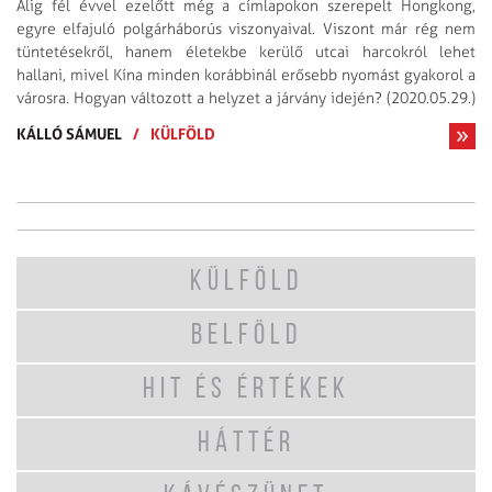
Alig fél évvel ezelőtt még a címlapokon szerepelt Hongkong,
egyre elfajuló polgárháborús viszonyaival. Viszont már rég nem
tüntetésekről, hanem életekbe kerülő utcai harcokról lehet
hallani, mivel Kína minden korábbinál erősebb nyomást gyakorol a
városra. Hogyan változott a helyzet a járvány idején? (2020.05.29.)
KÁLLÓ SÁMUEL
/
KÜLFÖLD
KÜLFÖLD
BELFÖLD
HIT ÉS ÉRTÉKEK
HÁTTÉR