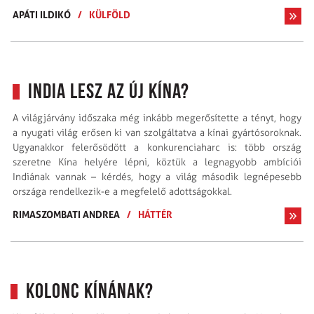
APÁTI ILDIKÓ
/
KÜLFÖLD
India lesz az új Kína?
A világjárvány időszaka még inkább megerősítette a tényt, hogy
a nyugati világ erősen ki van szolgáltatva a kínai gyártósoroknak.
Ugyanakkor felerősödött a konkurenciaharc is: több ország
szeretne Kína helyére lépni, köztük a legnagyobb ambíciói
Indiának vannak – kérdés, hogy a világ második legnépesebb
országa rendelkezik-e a megfelelő adottságokkal.
RIMASZOMBATI ANDREA
/
HÁTTÉR
Kolonc Kínának?