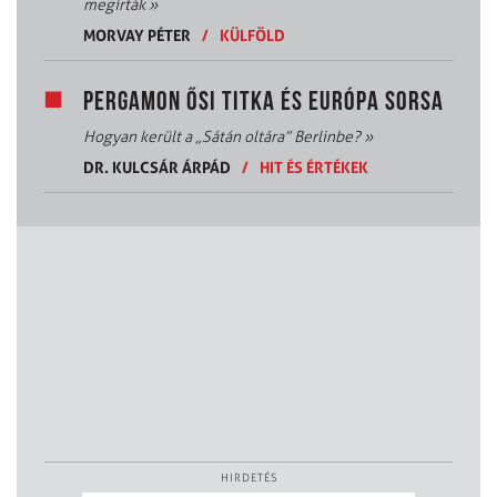
megírták
»
MORVAY PÉTER
/
KÜLFÖLD
PERGAMON ŐSI TITKA ÉS EURÓPA SORSA
Hogyan került a „Sátán oltára” Berlinbe?
»
DR. KULCSÁR ÁRPÁD
/
HIT ÉS ÉRTÉKEK
HIRDETÉS