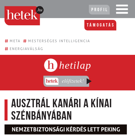
Profil
Támogatás
#
#
META
MESTERSÉGES INTELLIGENCIA
#
ENERGIAVÁLSÁG
hetilap
Ausztrál kanári a kínai
szénbányában
NEMZETBIZTONSÁGI KÉRDÉS LETT PEKING