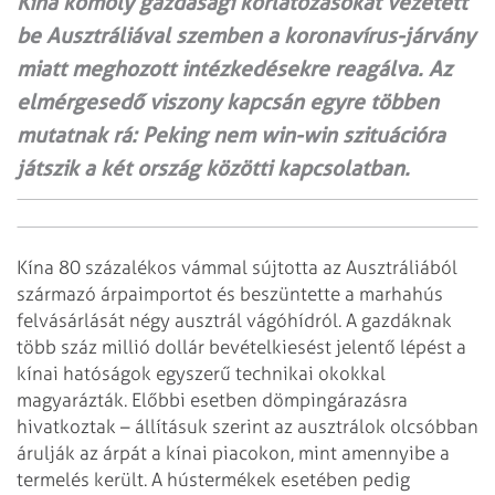
Kína komoly gazdasági korlátozásokat vezetett
be Ausztráliával szemben a koronavírus-járvány
miatt meghozott intézkedésekre reagálva. Az
elmérgesedő viszony kapcsán egyre többen
mutatnak rá: Peking nem win-win szituációra
játszik a két ország közötti kapcsolatban.
Kína 80 százalékos vámmal sújtotta az Ausztráliából
származó árpaimportot és beszüntette a marhahús
felvásárlását négy ausztrál vágóhídról. A gazdáknak
több száz millió dollár bevételkiesést jelentő lépést a
kínai hatóságok egyszerű technikai okokkal
magyarázták. Előbbi esetben dömpingárazásra
hivatkoztak – állításuk szerint az ausztrálok olcsóbban
árulják az árpát a kínai piacokon, mint amennyibe a
termelés került. A hústermékek esetében pedig