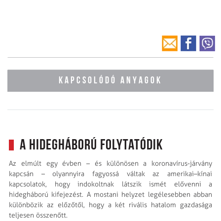
KAPCSOLÓDÓ ANYAGOK
A hidegháború folytatódik
Az elmúlt egy évben – és különösen a koronavírus-járvány
kapcsán – olyannyira fagyossá váltak az amerikai–kínai
kapcsolatok, hogy indokoltnak látszik ismét elővenni a
hidegháború kifejezést. A mostani helyzet legélesebben abban
különbözik az előzőtől, hogy a két rivális hatalom gazdasága
teljesen összenőtt.