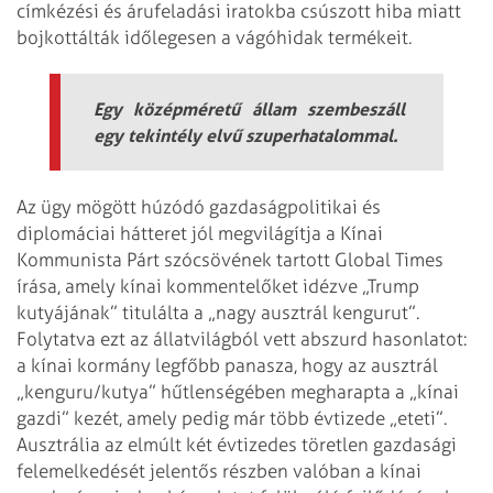
címkézési és árufeladási iratokba csúszott hiba miatt
bojkottálták időlegesen a vágóhidak termékeit.
Egy középméretű állam szembeszáll
egy tekintély elvű szuperhatalommal.
Az ügy mögött húzódó gazdaságpolitikai és
diplomáciai hátteret jól megvilágítja a Kínai
Kommunista Párt szócsövének tartott Global Times
írása, amely kínai kommentelőket idézve „Trump
kutyájának” titulálta a „nagy ausztrál kengurut”.
Folytatva ezt az állatvilágból vett abszurd hasonlatot:
a kínai kormány legfőbb panasza, hogy az ausztrál
„kenguru/kutya” hűtlenségében megharapta a „kínai
gazdi” kezét, amely pedig már több évtizede „eteti”.
Ausztrália az elmúlt két évtizedes töretlen gazdasági
felemelkedését jelentős részben valóban a kínai