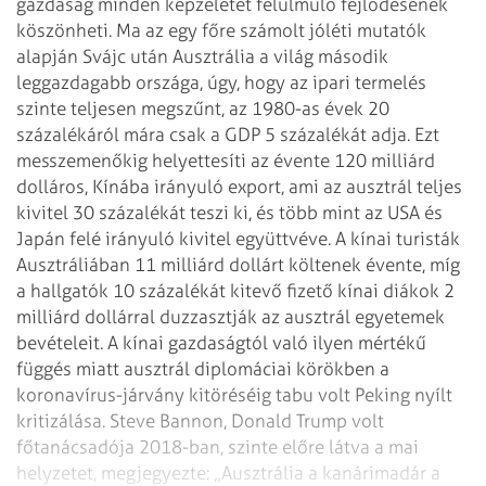
gazdaság minden képzeletet felülmúló fejlődésének
köszönheti. Ma az egy főre számolt jóléti mutatók
alapján Svájc után Ausztrália a világ második
leggazdagabb országa, úgy, hogy az ipari termelés
szinte teljesen megszűnt, az 1980-as évek 20
százalékáról mára csak a GDP 5 százalékát adja. Ezt
messzemenőkig helyettesíti az évente 120 milliárd
dolláros, Kínába irányuló export, ami az ausztrál teljes
kivitel 30 százalékát teszi ki, és több mint az USA és
Japán felé irányuló kivitel együttvéve. A kínai turisták
Ausztráliában 11 milliárd dollárt költenek évente, míg
a hallgatók 10 százalékát kitevő fizető kínai diákok 2
milliárd dollárral duzzasztják az ausztrál egyetemek
bevételeit. A kínai gazdaságtól való ilyen mértékű
függés miatt ausztrál diplomáciai körökben a
koronavírus-járvány kitöréséig tabu volt Peking nyílt
kritizálása. Steve Bannon, Donald Trump volt
főtanácsadója 2018-ban, szinte előre látva a mai
helyzetet, megjegyezte: „Ausztrália a kanárimadár a