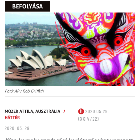
BEFOLYÁSA
Fotó: AP / Rob Griffith
MÓZER ATTILA, AUSZTRÁLIA
/
2020.05.29.
HÁTTÉR
(XXIV/22)
2020. 05. 28.