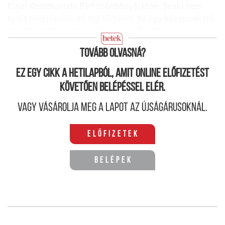
Kínai Kommunista Párt szénbányájában. Senki sem
tudja megjósolni, mi fog történni, ha egy középméretű,
nyitott, multikulturális állam szembeszáll egy
felemelkedő, tekintélyelvű szuperhatalommal”.
Tovább olvasná?
Ez egy cikk a hetilapból, amit online előfizetést
követően belépéssel elér.
Vagy vásárolja meg a lapot az újságárusoknál.
Előfizetek
Belépek