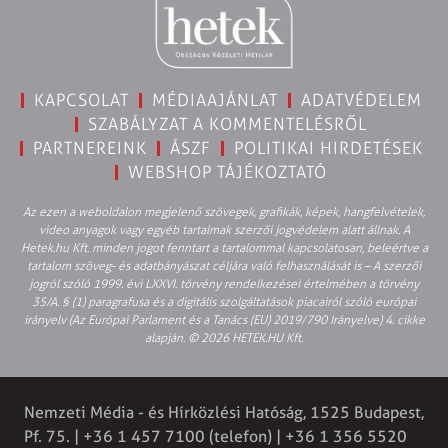
KAPCSOLAT
MÉDIAAJÁNLAT
ADATVÉDELEM
SZABÁLYZAT A KOMMENTELÉSRŐL
PARTNEREINK
ÁSZF
POLITIKAI HIRDETÉSEK
WEBSHOP TÁJÉKOZTATÓ
Az ezen a weboldalon megjelenő szövegek, grafikák, képek, hangfelvételek,
video anyagok vagy egyéb tartalmak szerzői jogvédelem alatt állnak. A
Hetek.hu Kft. minden jogot fenntart a tartalommal kapcsolatosan, beleértve a
tartalom szöveg- és adatbányászat céljára való felhasználását is – A szerzői
jogról szóló 1999. évi LXXVI. törvény rendelkezései értelmében a törvény
35/A. § (1) paragrafusa és a digitális szolgáltatások piacairól szóló európai
irányelv (Az Európai Parlament és a Tanács (EU) 2019/790 Irányelve) 4. cikke
alapján. © 2026 HETEK.HU Kft.
Nemzeti Média - és Hírközlési Hatóság, 1525 Budapest,
Pf. 75. | +36 1 457 7100 (telefon) | +36 1 356 5520