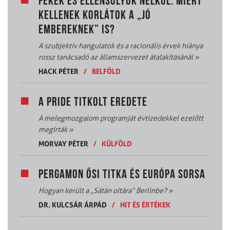
FÉKEK ÉS ELLENSÚLYOK NÉLKÜL: MIÉRT
KELLENEK KORLÁTOK A „JÓ
EMBEREKNEK” IS?
A szubjektív hangulatok és a racionális érvek hiánya
rossz tanácsadó az államszervezet átalakításánál
»
HACK PÉTER
/
BELFÖLD
A PRIDE TITKOLT EREDETE
A melegmozgalom programját évtizedekkel ezelőtt
megírták
»
MORVAY PÉTER
/
KÜLFÖLD
PERGAMON ŐSI TITKA ÉS EURÓPA SORSA
Hogyan került a „Sátán oltára” Berlinbe?
»
DR. KULCSÁR ÁRPÁD
/
HIT ÉS ÉRTÉKEK