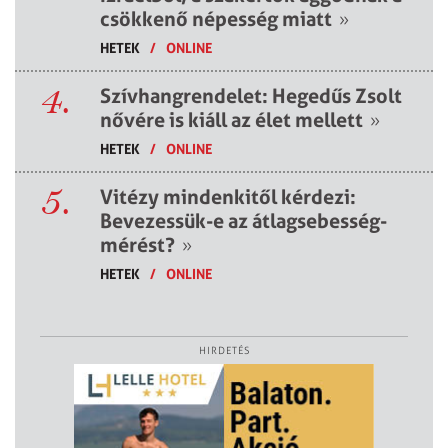
csökkenő népesség miatt
»
HETEK
/
ONLINE
4.
Szívhangrendelet: Hegedűs Zsolt
nővére is kiáll az élet mellett
»
HETEK
/
ONLINE
5.
Vitézy mindenkitől kérdezi:
Bevezessük-e az átlagsebesség-
mérést?
»
HETEK
/
ONLINE
HIRDETÉS