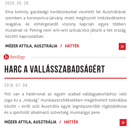
2020. 05. 28.
Kína komoly gazdasági korlátozásokat vezetett be Ausztráliával
szemben a koronavírus-járvány miatt meghozott intézkedésekre
reagálva. Az elmérgesedő viszony kapcsán egyre többen
mutatnak rá: Peking nem win-win szituációra játszik a két ország
közötti kapcsolatban.
MÓZER ATTILA, AUSZTRÁLIA
/
HÁTTÉR
hetilap
HARC A VALLÁSSZABADSÁGÉRT
2019. 07. 04.
Hol van a határvonal az egyén szabad vallásgyakorláshoz való
joga és a „másság” munkaszerződésekben megkövetelt tolerálása
között – erről szól Ausztrália egyik legnépszerűbb rögbijátékosa
és a sportolót alkalmazó szövetség munkaügyi pere.
MÓZER ATTILA, AUSZTRÁLIA
/
HÁTTÉR