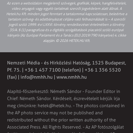
Az ezen a weboldalon megjelenő szövegek, grafikák, képek, hangfelvételek,
video anyagok vagy egyéb tartalmak szerzői jogvédelem alatt állnak. A
Hetek.hu Kft. minden jogot fenntart a tartalommal kapcsolatosan, beleértve a
tartalom szöveg- és adatbányászat céljára való felhasználását is – A szerzői
jogról szóló 1999. évi LXXVI. törvény rendelkezései értelmében a törvény
35/A. § (1) paragrafusa és a digitális szolgáltatások piacairól szóló európai
irányelv (Az Európai Parlament és a Tanács (EU) 2019/790 Irányelve) 4. cikke
alapján. © 2026 HETEK.HU Kft.
Nemzeti Média - és Hírközlési Hatóság, 1525 Budapest,
Pf. 75. | +36 1 457 7100 (telefon) | +36 1 356 5520
(fax) |
info@nmhh.hu
| www.nmhh.hu
Alapító-főszerkesztő: Németh Sándor - Founder Editor in
Chief: Németh Sándor. Kérdéseit, észrevételeit kérjük írja
meg címünkre:
hetek@hetek.hu
. - The photos contained in
the AP photo service may not be published and
redistributed without the prior written authority of the
Associated Press. All Rights Reserved. - Az AP fotószolgálat