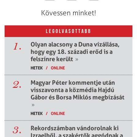
Kövessen minket!
LEGOLVASOTTABB
1.
Olyan alacsony a Duna vízállása,
hogy egy 18. századi erőd is a
felszínre került
»
HETEK
/
ONLINE
2.
Magyar Péter kommentje után
visszavonta a közmédia Hajdú
Gábor és Borsa Miklós megbízását
»
HETEK
/
ONLINE
3.
Rekordszámban vándorolnak ki
Izraelből, a szakértők aggódnak a