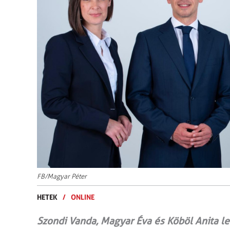
FB/Magyar Péter
HETEK
/
ONLINE
Szondi Vanda, Magyar Éva és Köböl Anita le