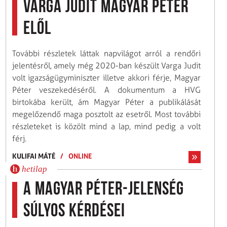
Varga Judit Magyar Péter
elől
További részletek láttak napvilágot arról a rendőri
jelentésről, amely még 2020-ban készült Varga Judit
volt igazságügyminiszter illetve akkori férje, Magyar
Péter veszekedéséről. A dokumentum a HVG
birtokába került, ám Magyar Péter a publikálását
megelőzendő maga posztolt az esetről. Most további
részleteket is közölt mind a lap, mind pedig a volt
férj.
KULIFAI MÁTÉ
/
ONLINE
hetilap
A Magyar Péter-jelenség
súlyos kérdései