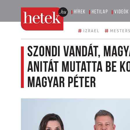
Hírek
Hetilap
Videók
#
#
IZRAEL
MESTERS
Szondi Vandát, Magy
Anitát mutatta be 
Magyar Péter