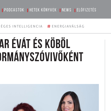
Podcastok
Hetek könyvek
News
Előfizetés
#
ÉGES INTELLIGENCIA
ENERGIAVÁLSÁG
ar Évát és Köböl
kormányszóvivőként