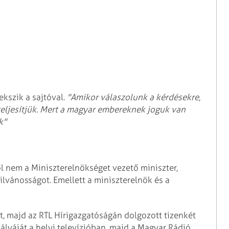
kszik a sajtóval.
"Amikor válaszolunk a kérdésekre,
eljesítjük. Mert a magyar embereknek joguk van
k"
l nem a Miniszterelnökséget vezető miniszter,
lvánosságot. Emellett a miniszterelnök és a
, majd az RTL Hírigazgatóságán dolgozott tizenkét
ályáját a helyi televízióban, majd a Magyar Rádió