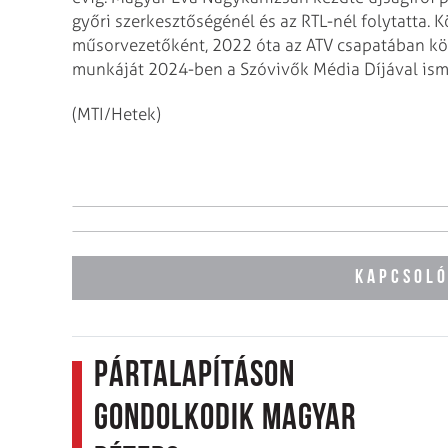
győri szerkesztőségénél és az RTL-nél folytatta. 
műsorvezetőként, 2022 óta az ATV csapatában közé
munkáját 2024-ben a Szóvivők Média Díjával ismert
(MTI/Hetek)
KAPCSOLÓ
Pártalapításon
gondolkodik Magyar