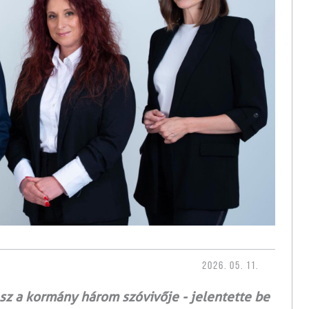
2026. 05. 11.
sz a kormány három szóvivője - jelentette be