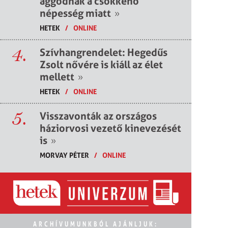
aggódnak a csökkenő
népesség miatt
»
HETEK
/
ONLINE
4.
Szívhangrendelet: Hegedűs
Zsolt nővére is kiáll az élet
mellett
»
HETEK
/
ONLINE
5.
Visszavonták az országos
háziorvosi vezető kinevezését
is
»
MORVAY PÉTER
/
ONLINE
ARCHÍVUMUNKBÓL AJÁNLJUK: