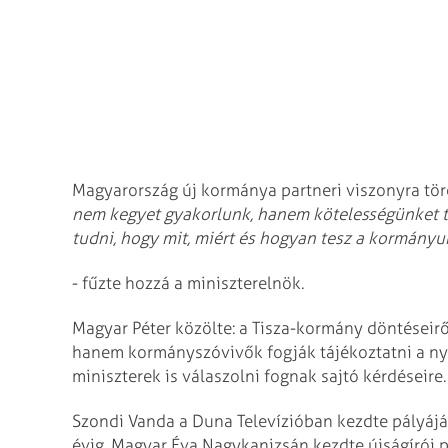
Magyarország új kormánya partneri viszonyra töre
nem kegyet gyakorlunk, hanem kötelességünket t
tudni, hogy mit, miért és hogyan tesz a kormányu
- fűzte hozzá a miniszterelnök.
Magyar Péter közölte: a Tisza-kormány döntéseirő
hanem kormányszóvivők fogják tájékoztatni a nyi
miniszterek is válaszolni fognak sajtó kérdéseire.
Szondi Vanda a Duna Televízióban kezdte pályáját
évig. Magyar Éva Nagykanizsán kezdte újságírói p