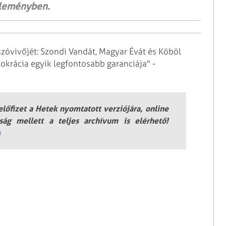
zleményben.
vivőjét: Szondi Vandát, Magyar Évát és Köböl
okrácia egyik legfontosabb garanciája" -
lőfizet a Hetek nyomtatott verziójára, online
jság mellett a teljes archívum is elérhető!
s