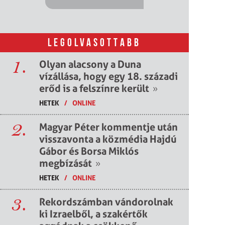
LEGOLVASOTTABB
1.
Olyan alacsony a Duna
vízállása, hogy egy 18. századi
erőd is a felszínre került
»
HETEK
/
ONLINE
2.
Magyar Péter kommentje után
visszavonta a közmédia Hajdú
Gábor és Borsa Miklós
megbízását
»
HETEK
/
ONLINE
3.
Rekordszámban vándorolnak
ki Izraelből, a szakértők