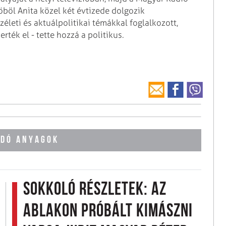
Köböl Anita közel két évtizede dolgozik
leti és aktuálpolitikai témákkal foglalkozott,
ék el - tette hozzá a politikus.
DÓ ANYAGOK
Sokkoló részletek: az
ablakon próbált kimászni