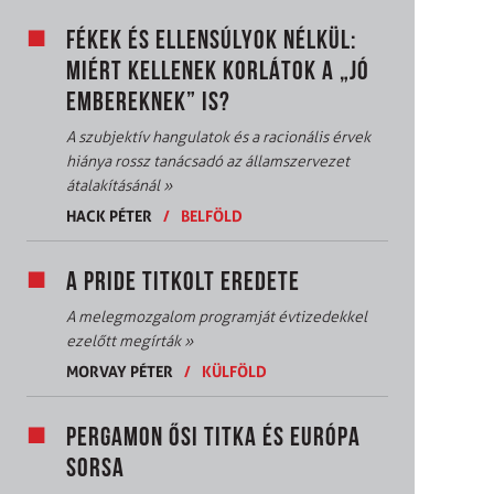
FÉKEK ÉS ELLENSÚLYOK NÉLKÜL:
MIÉRT KELLENEK KORLÁTOK A „JÓ
EMBEREKNEK” IS?
A szubjektív hangulatok és a racionális érvek
hiánya rossz tanácsadó az államszervezet
átalakításánál
»
HACK PÉTER
/
BELFÖLD
A PRIDE TITKOLT EREDETE
A melegmozgalom programját évtizedekkel
ezelőtt megírták
»
MORVAY PÉTER
/
KÜLFÖLD
PERGAMON ŐSI TITKA ÉS EURÓPA
SORSA