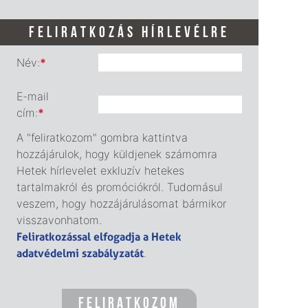
FELIRATKOZÁS HÍRLEVÉLRE
Név:
*
E-mail
cím:
*
A "feliratkozom" gombra kattintva
hozzájárulok, hogy küldjenek számomra
Hetek hírlevelet exkluzív hetekes
tartalmakról és promóciókról. Tudomásul
veszem, hogy hozzájárulásomat bármikor
visszavonhatom.
Feliratkozással elfogadja a Hetek
adatvédelmi szabályzatát
.