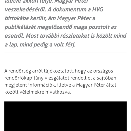
illetve akkori férje, Magyar Péter
veszekedéséről. A dokumentum a HVG
birtokába került, ám Magyar Péter a
publikálását megelőzendő maga posztolt az
esetről. Most további részleteket is közölt mind
a lap, mind pedig a volt férj.
A rendőrség arról tájékoztatott, hogy az országos
rendőrfőkapitány vizsgálatot rendelt el a sajtóban
megjelent információk, illetve a Magyar Péter által
közölt vélelmekre hivatkozva.