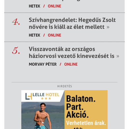
HETEK
/
ONLINE
4.
Szívhangrendelet: Hegedűs Zsolt
nővére is kiáll az élet mellett
»
HETEK
/
ONLINE
5.
Visszavonták az országos
háziorvosi vezető kinevezését is
»
MORVAY PÉTER
/
ONLINE
HIRDETÉS