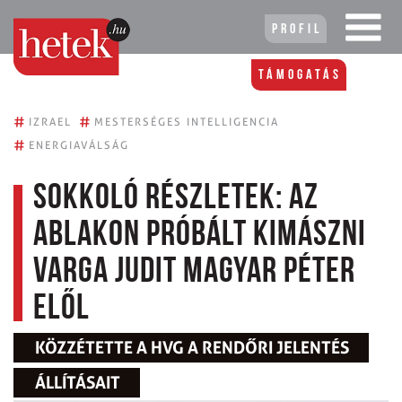
Profil
Támogatás
#
#
IZRAEL
MESTERSÉGES INTELLIGENCIA
#
ENERGIAVÁLSÁG
Sokkoló részletek: az
ablakon próbált kimászni
Varga Judit Magyar Péter
elől
KÖZZÉTETTE A HVG A RENDŐRI JELENTÉS
ÁLLÍTÁSAIT