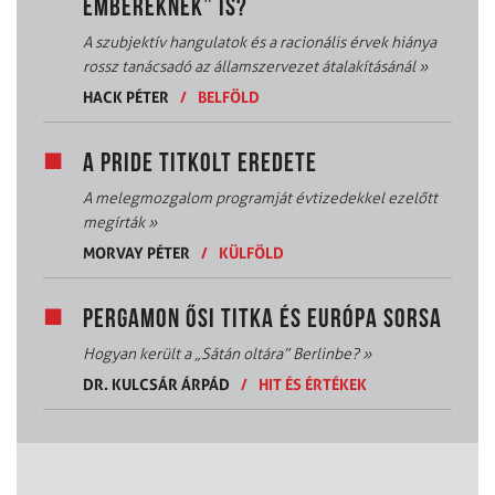
EMBEREKNEK” IS?
A szubjektív hangulatok és a racionális érvek hiánya
rossz tanácsadó az államszervezet átalakításánál
»
HACK PÉTER
/
BELFÖLD
A PRIDE TITKOLT EREDETE
A melegmozgalom programját évtizedekkel ezelőtt
megírták
»
MORVAY PÉTER
/
KÜLFÖLD
PERGAMON ŐSI TITKA ÉS EURÓPA SORSA
Hogyan került a „Sátán oltára” Berlinbe?
»
DR. KULCSÁR ÁRPÁD
/
HIT ÉS ÉRTÉKEK