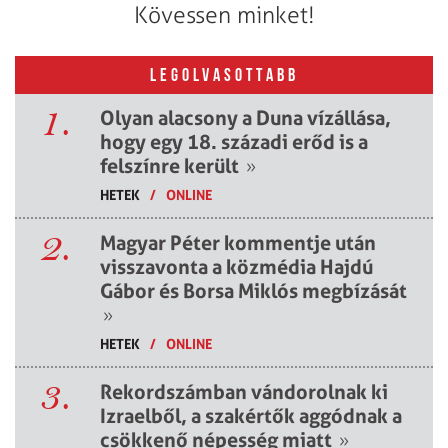
Kövessen minket!
LEGOLVASOTTABB
1.
Olyan alacsony a Duna vízállása,
hogy egy 18. századi erőd is a
felszínre került
»
HETEK
/
ONLINE
2.
Magyar Péter kommentje után
visszavonta a közmédia Hajdú
Gábor és Borsa Miklós megbízását
»
HETEK
/
ONLINE
3.
Rekordszámban vándorolnak ki
Izraelből, a szakértők aggódnak a
csökkenő népesség miatt
»