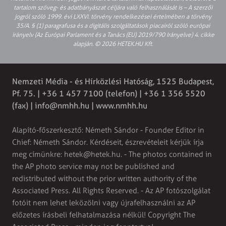
tartalom szöveg- és adatbányászat céljára való felhasználását is – A szerzői
jogról szóló 1999. évi LXXVI. törvény rendelkezései értelmében a törvény
35/A. § (1) paragrafusa és a digitális szolgáltatások piacairól szóló európai
irányelv (Az Európai Parlament és a Tanács (EU) 2019/790 Irányelve) 4. cikke
alapján. © 2026 HETEK.HU Kft.
Nemzeti Média - és Hírközlési Hatóság, 1525 Budapest,
Pf. 75. | +36 1 457 7100 (telefon) | +36 1 356 5520
(fax) |
info@nmhh.hu
| www.nmhh.hu
Alapító-főszerkesztő: Németh Sándor - Founder Editor in
Chief: Németh Sándor. Kérdéseit, észrevételeit kérjük írja
meg címünkre:
hetek@hetek.hu
. - The photos contained in
the AP photo service may not be published and
redistributed without the prior written authority of the
Associated Press. All Rights Reserved. - Az AP fotószolgálat
fotóit nem lehet leközölni vagy újrafelhasználni az AP
előzetes írásbeli felhatalmazása nélkül! Copyright The