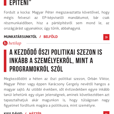
építeni”
Fordult a kocka: Magyar Péter megszavaztatta követőivel, hogy
mégis felveszi az EP-képviselői mandátumot, bár csak
részmunkaidőben, hisz a pártépítésről sem mond le, az
országjárást ugyanakkor, úgy tűnik, abbahagyná.
MUNKATÁRSUNKTÓL
/
BELFÖLD
hetilap
A kezdődő őszi politikai szezon is
inkább a személyekről, mint a
programokról szól
Megkezdődött a héten az őszi politikai szezon, Orbán Viktor,
Magyar Péter vagy éppen Karácsony Gergely nevétől hangos a
magyar sajtó. Az utóbbi években, sőt évtizedekben egyre inkább
tanúi lehetünk egy olyan jelenségnek, aminek következtében azt
tapasztalhatjuk akár magunkon is, hogy túlságosan nagy
figyelmet fordítunk magára a politikusra, mint személyre.
KISS DÁVID
/
HÁTTÉR