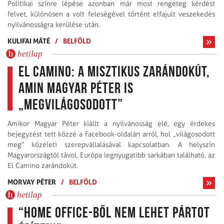
Politikai színre lépése azonban már most rengeteg kérdést
felvet, különösen a volt feleségével történt elfajult veszekedés
nyilvánosságra kerülése után.
KULIFAI MÁTÉ
/
BELFÖLD
hetilap
El Camino: a misztikus zarándokút,
amin Magyar Péter is
„megvilágosodott”
Amikor Magyar Péter kiállt a nyilvánosság elé, egy érdekes
bejegyzést tett közzé a Facebook-oldalán arról, hol „világosodott
meg” közéleti szerepvállalásával kapcsolatban. A helyszín
Magyarországtól távol, Európa legnyugatibb sarkában található, az
El Camino zarándokút.
MORVAY PÉTER
/
BELFÖLD
hetilap
“Home office-ből nem lehet pártot