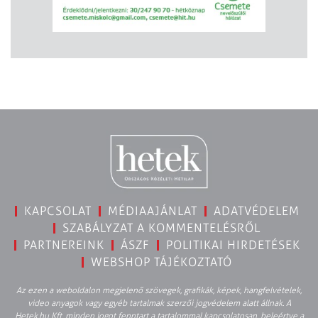
KAPCSOLAT
MÉDIAAJÁNLAT
ADATVÉDELEM
SZABÁLYZAT A KOMMENTELÉSRŐL
PARTNEREINK
ÁSZF
POLITIKAI HIRDETÉSEK
WEBSHOP TÁJÉKOZTATÓ
Az ezen a weboldalon megjelenő szövegek, grafikák, képek, hangfelvételek,
video anyagok vagy egyéb tartalmak szerzői jogvédelem alatt állnak. A
Hetek.hu Kft. minden jogot fenntart a tartalommal kapcsolatosan, beleértve a