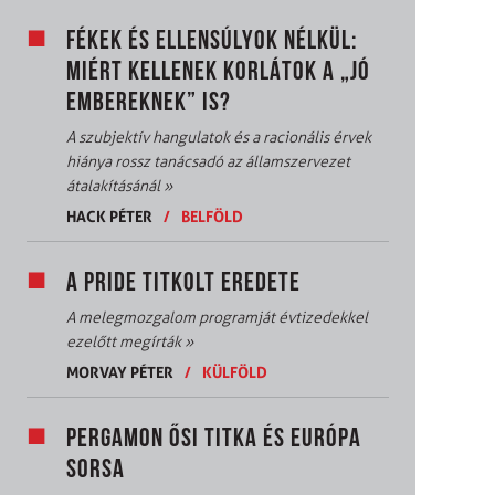
FÉKEK ÉS ELLENSÚLYOK NÉLKÜL:
MIÉRT KELLENEK KORLÁTOK A „JÓ
EMBEREKNEK” IS?
A szubjektív hangulatok és a racionális érvek
hiánya rossz tanácsadó az államszervezet
átalakításánál
»
HACK PÉTER
/
BELFÖLD
A PRIDE TITKOLT EREDETE
A melegmozgalom programját évtizedekkel
ezelőtt megírták
»
MORVAY PÉTER
/
KÜLFÖLD
PERGAMON ŐSI TITKA ÉS EURÓPA
SORSA