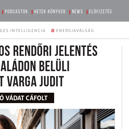
Podcastok
Hetek könyvek
News
Előfizetés
#
GES INTELLIGENCIA
ENERGIAVÁLSÁG
kos rendőri jelentés
saládon belüli
 Varga Judit
LÓ VÁDAT CÁFOLT