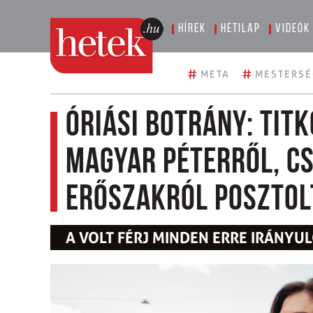
Hírek
Hetilap
Videók
#
#
META
MESTERSÉ
Óriási botrány: tit
Magyar Péterről, c
erőszakról posztolt
A VOLT FÉRJ MINDEN ERRE IRÁNYU