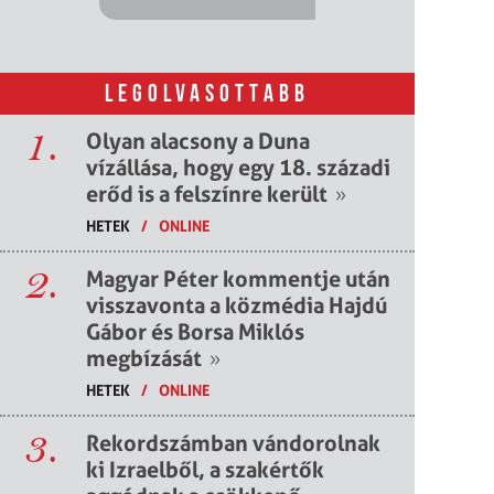
LEGOLVASOTTABB
1.
Olyan alacsony a Duna
vízállása, hogy egy 18. századi
erőd is a felszínre került
»
HETEK
/
ONLINE
2.
Magyar Péter kommentje után
visszavonta a közmédia Hajdú
Gábor és Borsa Miklós
megbízását
»
HETEK
/
ONLINE
3.
Rekordszámban vándorolnak
ki Izraelből, a szakértők