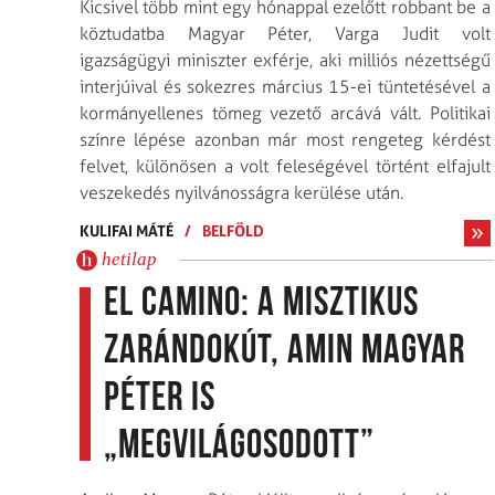
Kicsivel több mint egy hónappal ezelőtt robbant be a
köztudatba Magyar Péter, Varga Judit volt
igazságügyi miniszter exférje, aki milliós nézettségű
interjúival és sokezres március 15-ei tüntetésével a
kormányellenes tömeg vezető arcává vált. Politikai
színre lépése azonban már most rengeteg kérdést
felvet, különösen a volt feleségével történt elfajult
veszekedés nyilvánosságra kerülése után.
KULIFAI MÁTÉ
/
BELFÖLD
hetilap
El Camino: a misztikus
zarándokút, amin Magyar
Péter is
„megvilágosodott”