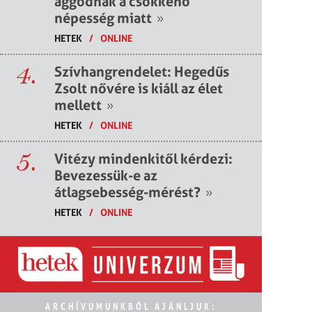
aggódnak a csökkenő
népesség miatt
»
HETEK
/
ONLINE
4.
Szívhangrendelet: Hegedűs
Zsolt nővére is kiáll az élet
mellett
»
HETEK
/
ONLINE
5.
Vitézy mindenkitől kérdezi:
Bevezessük-e az
átlagsebesség-mérést?
»
HETEK
/
ONLINE
ARCHÍVUMUNKBÓL AJÁNLJUK: