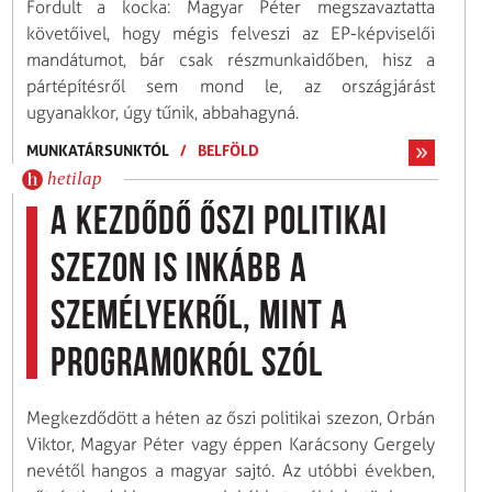
Fordult a kocka: Magyar Péter megszavaztatta
követőivel, hogy mégis felveszi az EP-képviselői
mandátumot, bár csak részmunkaidőben, hisz a
pártépítésről sem mond le, az országjárást
ugyanakkor, úgy tűnik, abbahagyná.
MUNKATÁRSUNKTÓL
/
BELFÖLD
hetilap
A kezdődő őszi politikai
szezon is inkább a
személyekről, mint a
programokról szól
Megkezdődött a héten az őszi politikai szezon, Orbán
Viktor, Magyar Péter vagy éppen Karácsony Gergely
nevétől hangos a magyar sajtó. Az utóbbi években,