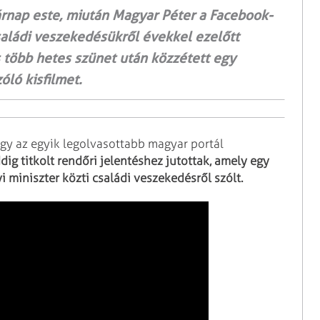
árnap este, miután Magyar Péter a Facebook-
saládi veszekedésükről évekkel ezelőtt
is több hetes szünet után közzétett egy
óló kisfilmet.
ogy az egyik legolvasottabb magyar portál
dig titkolt rendőri jelentéshez jutottak, amely egy
yi miniszter közti családi veszekedésről szólt.