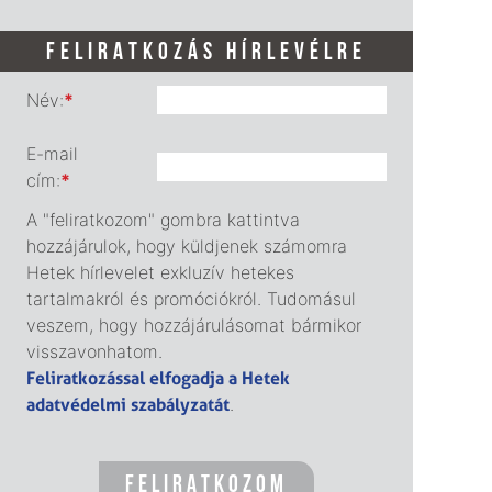
FELIRATKOZÁS HÍRLEVÉLRE
Név:
*
E-mail
cím:
*
A "feliratkozom" gombra kattintva
hozzájárulok, hogy küldjenek számomra
Hetek hírlevelet exkluzív hetekes
tartalmakról és promóciókról. Tudomásul
veszem, hogy hozzájárulásomat bármikor
visszavonhatom.
Feliratkozással elfogadja a Hetek
adatvédelmi szabályzatát
.