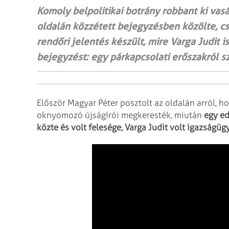
Komoly belpolitikai botrány robbant ki vas
oldalán közzétett bejegyzésben közölte, c
rendőri jelentés készült, mire Varga Judit 
bejegyzést: egy párkapcsolati erőszakról sz
Először Magyar Péter posztolt az oldalán arról, h
oknyomozó újságírói megkeresték, miután
egy ed
közte és volt felesége, Varga Judit volt igazságüg