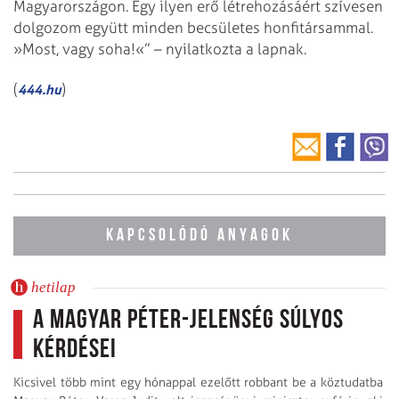
Magyarországon. Egy ilyen erő létrehozásáért szívesen
dolgozom együtt minden becsületes honfitársammal.
»Most, vagy soha!«” – nyilatkozta a lapnak.
(
)
444.hu
KAPCSOLÓDÓ ANYAGOK
hetilap
A Magyar Péter-jelenség súlyos
kérdései
Kicsivel több mint egy hónappal ezelőtt robbant be a köztudatba