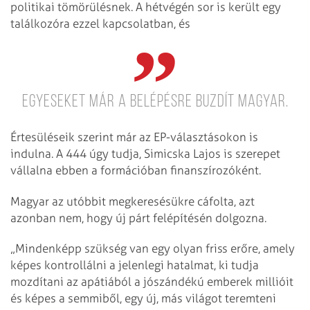
politikai tömörülésnek. A hétvégén sor is került egy
találkozóra ezzel kapcsolatban, és
egyeseket már a belépésre buzdít Magyar.
Értesüléseik szerint már az EP-választásokon is
indulna. A 444 úgy tudja, Simicska Lajos is szerepet
vállalna ebben a formációban finanszírozóként.
Magyar az utóbbit megkeresésükre cáfolta, azt
azonban nem, hogy új párt felépítésén dolgozna.
„Mindenképp szükség van egy olyan friss erőre, amely
képes kontrollálni a jelenlegi hatalmat, ki tudja
mozdítani az apátiából a jószándékú emberek millióit
és képes a semmiből, egy új, más világot teremteni