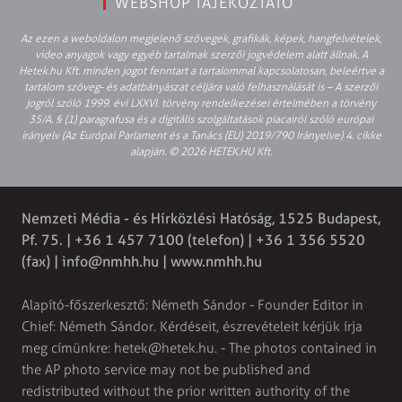
WEBSHOP TÁJÉKOZTATÓ
Az ezen a weboldalon megjelenő szövegek, grafikák, képek, hangfelvételek,
video anyagok vagy egyéb tartalmak szerzői jogvédelem alatt állnak. A
Hetek.hu Kft. minden jogot fenntart a tartalommal kapcsolatosan, beleértve a
tartalom szöveg- és adatbányászat céljára való felhasználását is – A szerzői
jogról szóló 1999. évi LXXVI. törvény rendelkezései értelmében a törvény
35/A. § (1) paragrafusa és a digitális szolgáltatások piacairól szóló európai
irányelv (Az Európai Parlament és a Tanács (EU) 2019/790 Irányelve) 4. cikke
alapján. © 2026 HETEK.HU Kft.
Nemzeti Média - és Hírközlési Hatóság, 1525 Budapest,
Pf. 75. | +36 1 457 7100 (telefon) | +36 1 356 5520
(fax) |
info@nmhh.hu
| www.nmhh.hu
Alapító-főszerkesztő: Németh Sándor - Founder Editor in
Chief: Németh Sándor. Kérdéseit, észrevételeit kérjük írja
meg címünkre:
hetek@hetek.hu
. - The photos contained in
the AP photo service may not be published and
redistributed without the prior written authority of the