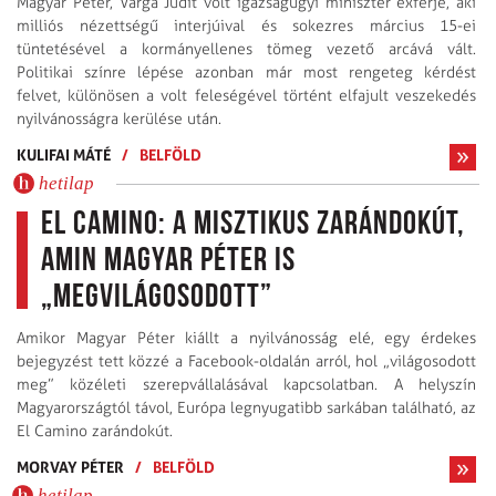
Magyar Péter, Varga Judit volt igazságügyi miniszter exférje, aki
milliós nézettségű interjúival és sokezres március 15-ei
tüntetésével a kormányellenes tömeg vezető arcává vált.
Politikai színre lépése azonban már most rengeteg kérdést
felvet, különösen a volt feleségével történt elfajult veszekedés
nyilvánosságra kerülése után.
KULIFAI MÁTÉ
/
BELFÖLD
hetilap
El Camino: a misztikus zarándokút,
amin Magyar Péter is
„megvilágosodott”
Amikor Magyar Péter kiállt a nyilvánosság elé, egy érdekes
bejegyzést tett közzé a Facebook-oldalán arról, hol „világosodott
meg” közéleti szerepvállalásával kapcsolatban. A helyszín
Magyarországtól távol, Európa legnyugatibb sarkában található, az
El Camino zarándokút.
MORVAY PÉTER
/
BELFÖLD
hetilap