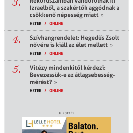
3.
Rekordszámban vándorolnak ki
Izraelből, a szakértők aggódnak a
csökkenő népesség miatt
»
HETEK
/
ONLINE
4.
Szívhangrendelet: Hegedűs Zsolt
nővére is kiáll az élet mellett
»
HETEK
/
ONLINE
5.
Vitézy mindenkitől kérdezi:
Bevezessük-e az átlagsebesség-
mérést?
»
HETEK
/
ONLINE
HIRDETÉS