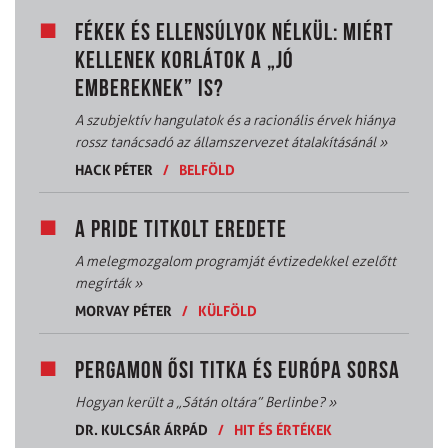
FÉKEK ÉS ELLENSÚLYOK NÉLKÜL: MIÉRT
KELLENEK KORLÁTOK A „JÓ
EMBEREKNEK” IS?
A szubjektív hangulatok és a racionális érvek hiánya
rossz tanácsadó az államszervezet átalakításánál
»
HACK PÉTER
/
BELFÖLD
A PRIDE TITKOLT EREDETE
A melegmozgalom programját évtizedekkel ezelőtt
megírták
»
MORVAY PÉTER
/
KÜLFÖLD
PERGAMON ŐSI TITKA ÉS EURÓPA SORSA
Hogyan került a „Sátán oltára” Berlinbe?
»
DR. KULCSÁR ÁRPÁD
/
HIT ÉS ÉRTÉKEK