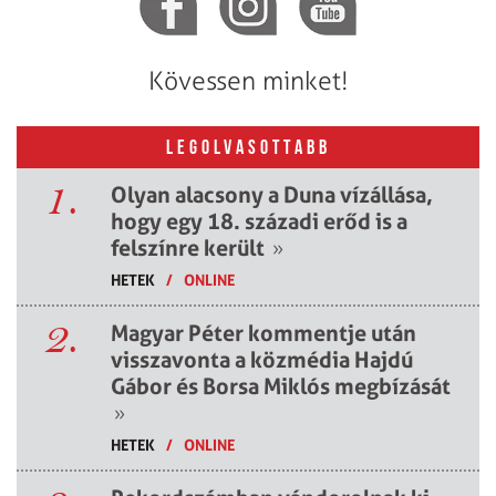
Kövessen minket!
LEGOLVASOTTABB
1.
Olyan alacsony a Duna vízállása,
hogy egy 18. századi erőd is a
felszínre került
»
HETEK
/
ONLINE
2.
Magyar Péter kommentje után
visszavonta a közmédia Hajdú
Gábor és Borsa Miklós megbízását
»
HETEK
/
ONLINE