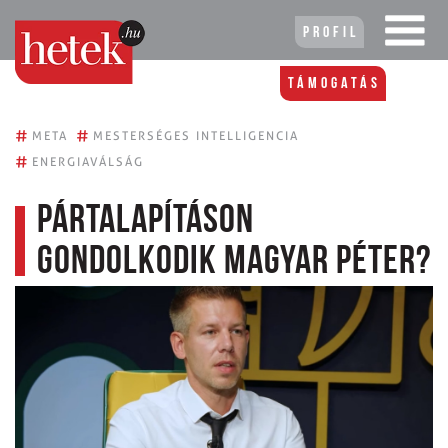
Profil
Támogatás
#
#
META
MESTERSÉGES INTELLIGENCIA
#
ENERGIAVÁLSÁG
Pártalapításon
gondolkodik Magyar Péter?