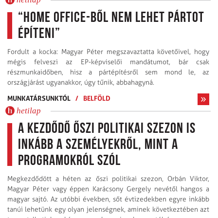
“Home office-ből nem lehet pártot
építeni”
Fordult a kocka: Magyar Péter megszavaztatta követőivel, hogy
mégis felveszi az EP-képviselői mandátumot, bár csak
részmunkaidőben, hisz a pártépítésről sem mond le, az
országjárást ugyanakkor, úgy tűnik, abbahagyná.
MUNKATÁRSUNKTÓL
/
BELFÖLD
hetilap
A kezdődő őszi politikai szezon is
inkább a személyekről, mint a
programokról szól
Megkezdődött a héten az őszi politikai szezon, Orbán Viktor,
Magyar Péter vagy éppen Karácsony Gergely nevétől hangos a
magyar sajtó. Az utóbbi években, sőt évtizedekben egyre inkább
tanúi lehetünk egy olyan jelenségnek, aminek következtében azt