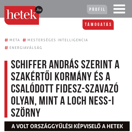
Profil
Támogatás
#
#
META
MESTERSÉGES INTELLIGENCIA
#
ENERGIAVÁLSÁG
Schiffer András szerint a
szakértői kormány és a
csalódott Fidesz-szavazó
olyan, mint a Loch Ness-i
szörny
A VOLT ORSZÁGGYŰLÉSI KÉPVISELŐ A HETEK