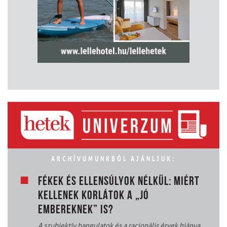
ARCHÍVUMUNKBÓL AJÁNLJUK:
FÉKEK ÉS ELLENSÚLYOK NÉLKÜL: MIÉRT
KELLENEK KORLÁTOK A „JÓ
EMBEREKNEK” IS?
A szubjektív hangulatok és a racionális érvek hiánya