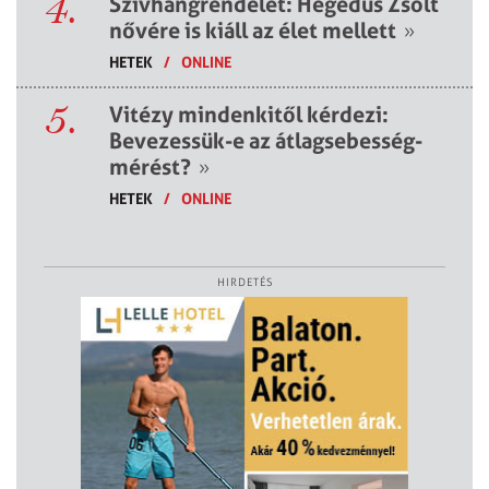
4.
Szívhangrendelet: Hegedűs Zsolt
nővére is kiáll az élet mellett
»
HETEK
/
ONLINE
5.
Vitézy mindenkitől kérdezi:
Bevezessük-e az átlagsebesség-
mérést?
»
HETEK
/
ONLINE
HIRDETÉS