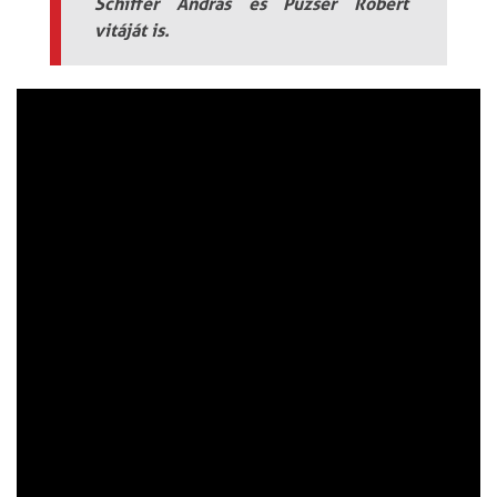
Schiffer András és Puzsér Róbert
vitáját is.