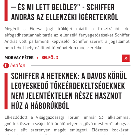
– és mi lett belőle?" - Schiffer
András az ellenzéki ígéretekről
Megérti a Fidesz jogi trükkjei miatti a frusztrációt, de
elfogadhatatlannak tartja az ellenzéki fenyegetőzéseket Schiffer
András volt parlamenti képviselő. Schiffer szerint a jogállamot
nem lehet helyreállítani törvénytelen módszerekkel.
MORVAY PÉTER
/
BELFÖLD
hetilap
Schiffer a Heteknek: a Davos körül
legyeskedő tőkeérdekeltségeknek
nem jelentéktelen része hasznot
húz a háborúkból
Elkezdődött a Világgazdasági Fórum, immár 53. alkalommal
gyűltek össze a svájci téli üdülőhelyen a „jövő mesterei”, ahogy a
davosi elit szerényen magát emlegeti. Előzetes kockázati