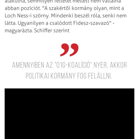
alakulna, semmilyen feltétel mellett nem vállalna
abban pozíciót. "A szakértői kormány olyan, mint a
Loch Ness-i szörny. Mindenki beszél róla, senki nem
látta. Ugyanilyen a csalódott Fidesz-szavazó" -
magyarázta. Schiffer szerint
amennyiben az "O1G-koalíció" nyer, akkor
politikai kormány fog felállni.