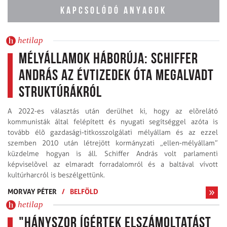
KAPCSOLÓDÓ ANYAGOK
hetilap
Mélyállamok háborúja: Schiffer
András az évtizedek óta megalvadt
struktúrákról
A 2022-es választás után derülhet ki, hogy az elõrelátó
kommunisták által felépített és nyugati segítséggel azóta is
tovább élõ gazdasági-titkosszolgálati mélyállam és az ezzel
szemben 2010 után létrejött kormányzati „ellen-mélyállam”
küzdelme hogyan is áll. Schiffer András volt parlamenti
képviselõvel az elmaradt forradalomról és a baltával vívott
kultúrharcról is beszélgettünk.
MORVAY PÉTER
/
BELFÖLD
hetilap
"Hányszor ígértek elszámoltatást