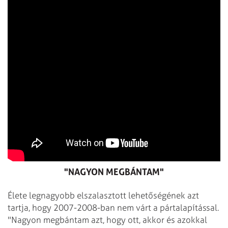
"NAGYON MEGBÁNTAM"
Élete legnagyobb elszalasztott lehetőségének azt
tartja, hogy 2007-2008-ban nem várt a pártalapítással.
"Nagyon megbántam azt, hogy ott, akkor és azokkal