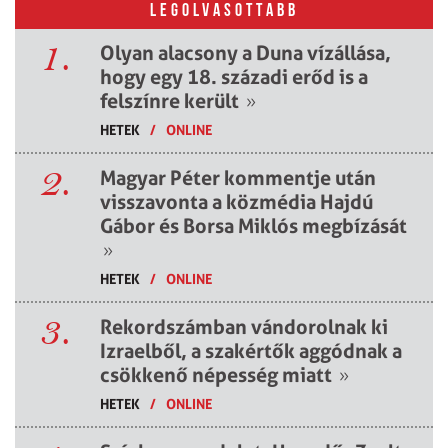
LEGOLVASOTTABB
1.
Olyan alacsony a Duna vízállása,
hogy egy 18. századi erőd is a
felszínre került
»
HETEK
/
ONLINE
2.
Magyar Péter kommentje után
visszavonta a közmédia Hajdú
Gábor és Borsa Miklós megbízását
»
HETEK
/
ONLINE
3.
Rekordszámban vándorolnak ki
Izraelből, a szakértők aggódnak a
csökkenő népesség miatt
»
HETEK
/
ONLINE