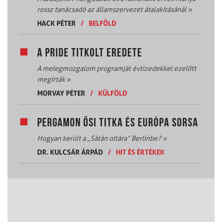
rossz tanácsadó az államszervezet átalakításánál
»
HACK PÉTER
/
BELFÖLD
A PRIDE TITKOLT EREDETE
A melegmozgalom programját évtizedekkel ezelőtt
megírták
»
MORVAY PÉTER
/
KÜLFÖLD
PERGAMON ŐSI TITKA ÉS EURÓPA SORSA
Hogyan került a „Sátán oltára” Berlinbe?
»
DR. KULCSÁR ÁRPÁD
/
HIT ÉS ÉRTÉKEK