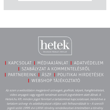
KAPCSOLAT
MÉDIAAJÁNLAT
ADATVÉDELEM
SZABÁLYZAT A KOMMENTELÉSRŐL
PARTNEREINK
ÁSZF
POLITIKAI HIRDETÉSEK
WEBSHOP TÁJÉKOZTATÓ
Az ezen a weboldalon megjelenő szövegek, grafikák, képek, hangfelvételek,
video anyagok vagy egyéb tartalmak szerzői jogvédelem alatt állnak. A
Hetek.hu Kft. minden jogot fenntart a tartalommal kapcsolatosan, beleértve a
tartalom szöveg- és adatbányászat céljára való felhasználását is – A szerzői
jogról szóló 1999. évi LXXVI. törvény rendelkezései értelmében a törvény