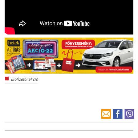
Előfizetői akció