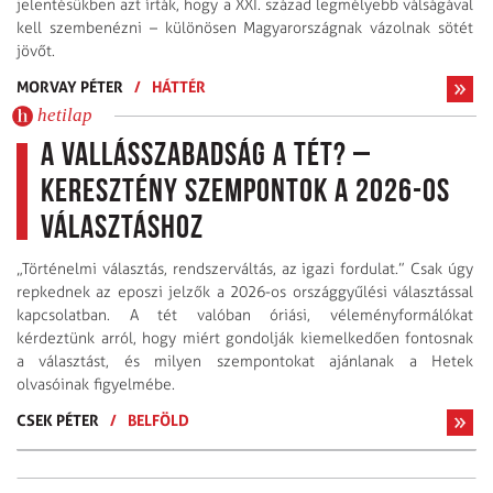
jelentésükben azt írták, hogy a XXI. század legmélyebb válságával
kell szembenézni – különösen Magyarországnak vázolnak sötét
jövőt.
MORVAY PÉTER
/
HÁTTÉR
hetilap
A vallásszabadság a tét? –
Keresztény szempontok a 2026-os
választáshoz
„Történelmi választás, rendszerváltás, az igazi fordulat.” Csak úgy
repkednek az eposzi jelzők a 2026-os országgyűlési választással
kapcsolatban. A tét valóban óriási, véleményformálókat
kérdeztünk arról, hogy miért gondolják kiemelkedően fontosnak
a választást, és milyen szempontokat ajánlanak a Hetek
olvasóinak figyelmébe.
CSEK PÉTER
/
BELFÖLD