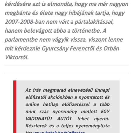
kérdésére azt is elmondta, hogy ma már nagyon
megbánta és élete nagy hibájának tartja, hogy
2007-2008-ban nem várt a pártalakítással,
hanem belevágott abba a történetbe. A
parlamentbe nem vágyik vissza, viszont lenne
mit kérdeznie Gyurcsány Ferenctől és Orbán
Viktortól.
Az írás megmarad elnevezésű ünnepi
előfizetői akciónkban a nyomtatott és
online hetilap előfizetéssel a több
mint száz nyeremény mellett EGY
VADONATÚJ AUTÓT lehet nyerni.
Részletek és a teljes nyereménylista
itt:
www.hetek.hu/elofizetes