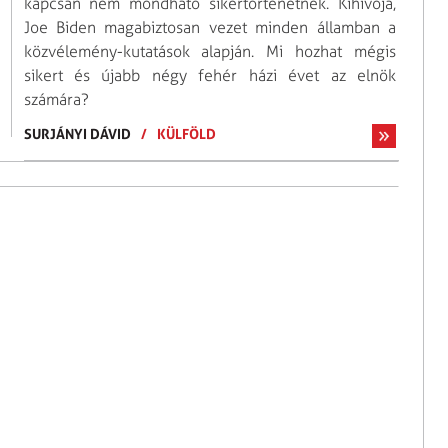
kapcsán nem mondható sikertörténetnek. Kihívója,
Joe Biden magabiztosan vezet minden államban a
közvélemény-kutatások alapján. Mi hozhat mégis
sikert és újabb négy fehér házi évet az elnök
számára?
SURJÁNYI DÁVID
/
KÜLFÖLD