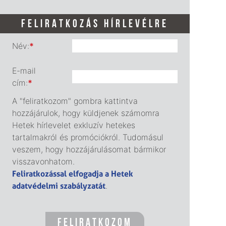
FELIRATKOZÁS HÍRLEVÉLRE
Név:
*
E-mail
cím:
*
A "feliratkozom" gombra kattintva
hozzájárulok, hogy küldjenek számomra
Hetek hírlevelet exkluzív hetekes
tartalmakról és promóciókról. Tudomásul
veszem, hogy hozzájárulásomat bármikor
visszavonhatom.
Feliratkozással elfogadja a Hetek
adatvédelmi szabályzatát
.