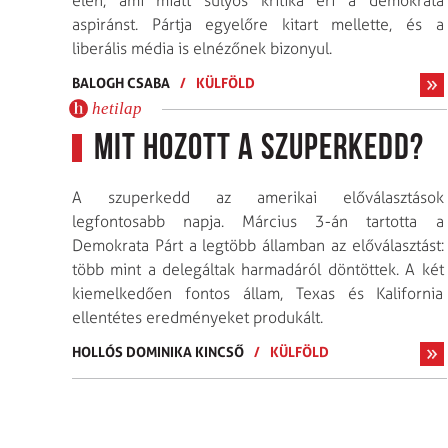
élén, ami miatt súlyos kritika éri a demokrata
aspiránst. Pártja egyelőre kitart mellette, és a
liberális média is elnézőnek bizonyul.
BALOGH CSABA
/
KÜLFÖLD
hetilap
Mit hozott a szuperkedd?
A szuperkedd az amerikai előválasztások
legfontosabb napja. Március 3-án tartotta a
Demokrata Párt a legtöbb államban az előválasztást:
több mint a delegáltak harmadáról döntöttek. A két
kiemelkedően fontos állam, Texas és Kalifornia
ellentétes eredményeket produkált.
HOLLÓS DOMINIKA KINCSŐ
/
KÜLFÖLD