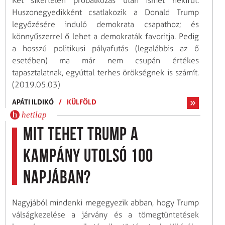
Két sikertelen próbálkozás után ismét nekifut.
Huszonegyedikként csatlakozik a Donald Trump
legyőzésére induló demokrata csapathoz; és
könnyűszerrel ő lehet a demokraták favoritja. Pedig
a hosszú politikusi pályafutás (legalábbis az ő
esetében) ma már nem csupán értékes
tapasztalatnak, egyúttal terhes örökségnek is számít.
(2019.05.03)
APÁTI ILDIKÓ
/
KÜLFÖLD
hetilap
Mit tehet Trump a
kampány utolsó 100
napjában?
Nagyjából mindenki megegyezik abban, hogy Trump
válságkezelése a járvány és a tömegtüntetések