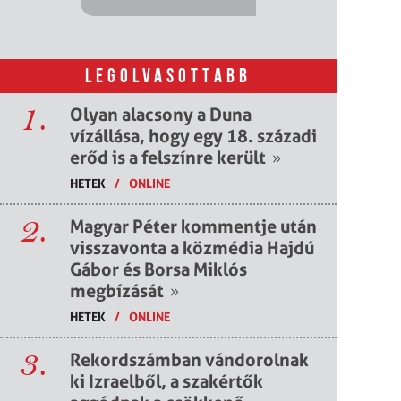
LEGOLVASOTTABB
1.
Olyan alacsony a Duna
vízállása, hogy egy 18. századi
erőd is a felszínre került
»
HETEK
/
ONLINE
2.
Magyar Péter kommentje után
visszavonta a közmédia Hajdú
Gábor és Borsa Miklós
megbízását
»
HETEK
/
ONLINE
3.
Rekordszámban vándorolnak
ki Izraelből, a szakértők