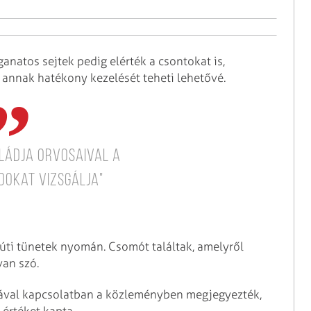
ganatos sejtek pedig elérték a csontokat is,
annak hatékony kezelését teheti lehetővé.
aládja orvosaival a
dokat vizsgálja"
yúti tünetek nyomán. Csomót találtak, amelyről
van szó.
gával kapcsolatban a közleményben megjegyezték,