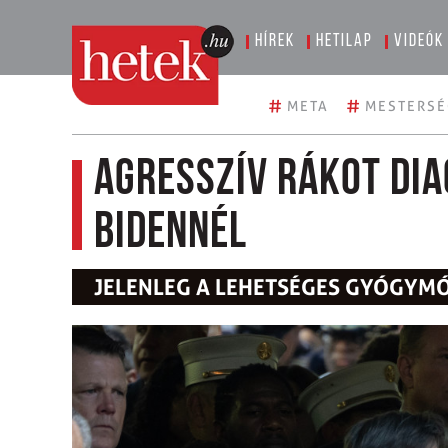
Hírek
Hetilap
Videók
#
#
META
MESTERSÉ
Agresszív rákot di
Bidennél
JELENLEG A LEHETSÉGES GYÓGYM