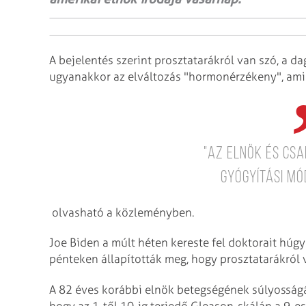
A bejelentés szerint prosztatarákról van szó, a da
ugyanakkor az elváltozás "hormonérzékeny", ami 
"Az elnök és cs
gyógyítási mó
olvasható a közleményben.
Joe Biden a múlt héten kereste fel doktorait húg
pénteken állapították meg, hogy prosztatarákról 
A 82 éves korábbi elnök betegségének súlyossá