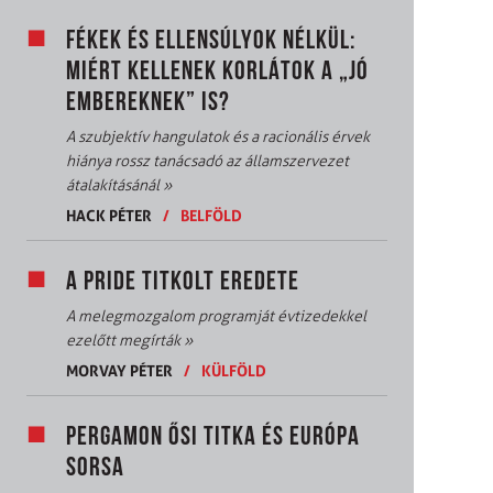
FÉKEK ÉS ELLENSÚLYOK NÉLKÜL:
MIÉRT KELLENEK KORLÁTOK A „JÓ
EMBEREKNEK” IS?
A szubjektív hangulatok és a racionális érvek
hiánya rossz tanácsadó az államszervezet
átalakításánál
»
HACK PÉTER
/
BELFÖLD
A PRIDE TITKOLT EREDETE
A melegmozgalom programját évtizedekkel
ezelőtt megírták
»
MORVAY PÉTER
/
KÜLFÖLD
PERGAMON ŐSI TITKA ÉS EURÓPA
SORSA