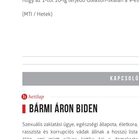
hogy az 1-től 10-ig terjedő Gleason-skálán a 9-es
(MTI / Hetek)
KAPCSOLÓ
hetilap
Bármi áron Biden
Szexuális zaklatási ügye, egészségi állapota, életkora,
rasszista és korrupciós vádak állnak a hosszú lista