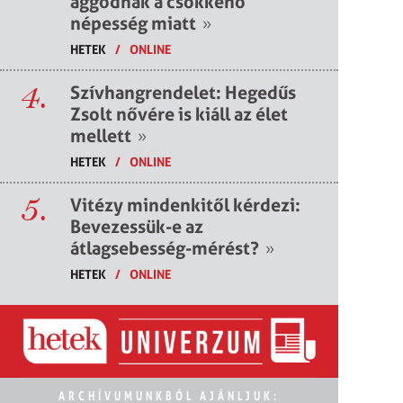
aggódnak a csökkenő
népesség miatt
»
HETEK
/
ONLINE
4.
Szívhangrendelet: Hegedűs
Zsolt nővére is kiáll az élet
mellett
»
HETEK
/
ONLINE
5.
Vitézy mindenkitől kérdezi:
Bevezessük-e az
átlagsebesség-mérést?
»
HETEK
/
ONLINE
ARCHÍVUMUNKBÓL AJÁNLJUK: