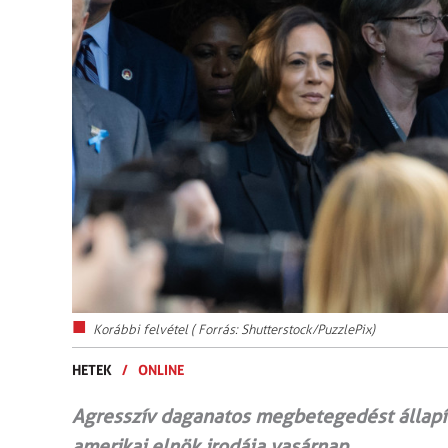
Korábbi felvétel ( Forrás: Shutterstock/PuzzlePix)
HETEK
/
ONLINE
Agresszív daganatos megbetegedést állapít
amerikai elnök irodája vasárnap.