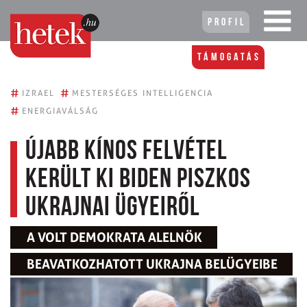
Profil
Támogatás
#
#
IZRAEL
MESTERSÉGES INTELLIGENCIA
#
ENERGIAVÁLSÁG
Újabb kínos felvétel
került ki Biden piszkos
ukrajnai ügyeiről
A VOLT DEMOKRATA ALELNÖK
BEAVATKOZHATOTT UKRAJNA BELÜGYEIBE