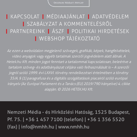
KAPCSOLAT
MÉDIAAJÁNLAT
ADATVÉDELEM
SZABÁLYZAT A KOMMENTELÉSRŐL
PARTNEREINK
ÁSZF
POLITIKAI HIRDETÉSEK
WEBSHOP TÁJÉKOZTATÓ
Az ezen a weboldalon megjelenő szövegek, grafikák, képek, hangfelvételek,
video anyagok vagy egyéb tartalmak szerzői jogvédelem alatt állnak. A
Hetek.hu Kft. minden jogot fenntart a tartalommal kapcsolatosan, beleértve a
tartalom szöveg- és adatbányászat céljára való felhasználását is – A szerzői
jogról szóló 1999. évi LXXVI. törvény rendelkezései értelmében a törvény
35/A. § (1) paragrafusa és a digitális szolgáltatások piacairól szóló európai
irányelv (Az Európai Parlament és a Tanács (EU) 2019/790 Irányelve) 4. cikke
alapján. © 2026 HETEK.HU Kft.
Nemzeti Média - és Hírközlési Hatóság, 1525 Budapest,
Pf. 75. | +36 1 457 7100 (telefon) | +36 1 356 5520
(fax) |
info@nmhh.hu
| www.nmhh.hu