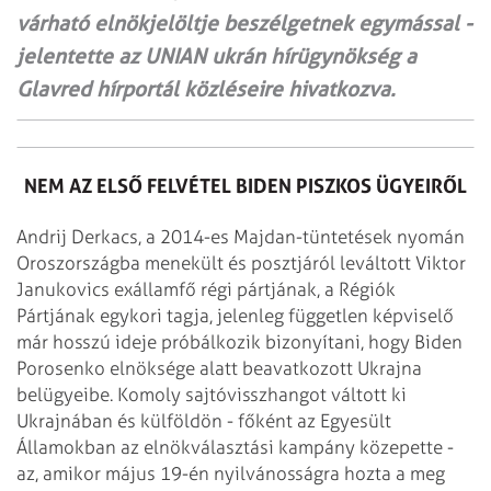
várható elnökjelöltje beszélgetnek egymással -
jelentette az UNIAN ukrán hírügynökség a
Glavred hírportál közléseire hivatkozva.
NEM AZ ELSŐ FELVÉTEL BIDEN PISZKOS ÜGYEIRŐL
Andrij Derkacs, a 2014-es Majdan-tüntetések nyomán
Oroszországba menekült és posztjáról leváltott Viktor
Janukovics exállamfő régi pártjának, a Régiók
Pártjának egykori tagja, jelenleg független képviselő
már hosszú ideje próbálkozik bizonyítani, hogy Biden
Porosenko elnöksége alatt beavatkozott Ukrajna
belügyeibe. Komoly sajtóvisszhangot váltott ki
Ukrajnában és külföldön - főként az Egyesült
Államokban az elnökválasztási kampány közepette -
az, amikor május 19-én nyilvánosságra hozta a meg