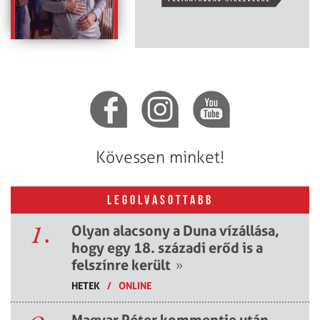
Kövessen minket!
LEGOLVASOTTABB
1.
Olyan alacsony a Duna vízállása,
hogy egy 18. századi erőd is a
felszínre került
»
HETEK
/
ONLINE