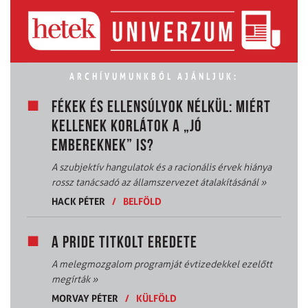
ARCHÍVUMUNKBÓL AJÁNLJUK:
FÉKEK ÉS ELLENSÚLYOK NÉLKÜL: MIÉRT
KELLENEK KORLÁTOK A „JÓ
EMBEREKNEK” IS?
A szubjektív hangulatok és a racionális érvek hiánya
rossz tanácsadó az államszervezet átalakításánál
»
HACK PÉTER
/
BELFÖLD
A PRIDE TITKOLT EREDETE
A melegmozgalom programját évtizedekkel ezelőtt
megírták
»
MORVAY PÉTER
/
KÜLFÖLD