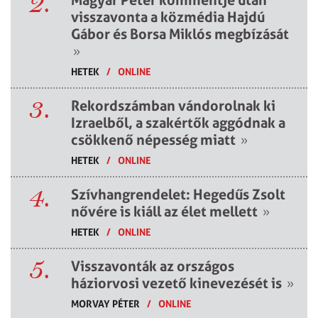
2.
Magyar Péter kommentje után
visszavonta a közmédia Hajdú
Gábor és Borsa Miklós megbízását
»
HETEK
/
ONLINE
3.
Rekordszámban vándorolnak ki
Izraelből, a szakértők aggódnak a
csökkenő népesség miatt
»
HETEK
/
ONLINE
4.
Szívhangrendelet: Hegedűs Zsolt
nővére is kiáll az élet mellett
»
HETEK
/
ONLINE
5.
Visszavonták az országos
háziorvosi vezető kinevezését is
»
MORVAY PÉTER
/
ONLINE