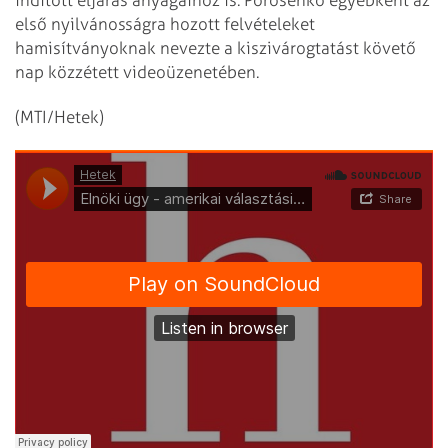
indított eljárás anyagaihoz is. Porosenko egyébként az
első nyilvánosságra hozott felvételeket
hamisítványoknak nevezte a kiszivárogtatást követő
nap közzétett videoüzenetében.
(MTI/Hetek)