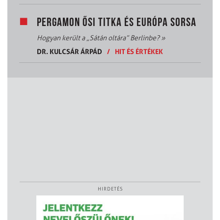
PERGAMON ŐSI TITKA ÉS EURÓPA SORSA
Hogyan került a „Sátán oltára” Berlinbe?
»
DR. KULCSÁR ÁRPÁD
/
HIT ÉS ÉRTÉKEK
HIRDETÉS