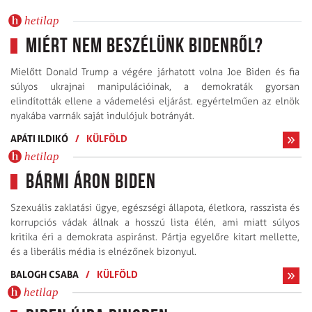
hetilap
Miért nem beszélünk Bidenről?
Mielőtt Donald Trump a végére járhatott volna Joe Biden és fia
súlyos ukrajnai manipulációinak, a demokraták gyorsan
elindították ellene a vádemelési eljárást. egyértelműen az elnök
nyakába varrnák saját indulójuk botrányát.
APÁTI ILDIKÓ
/
KÜLFÖLD
hetilap
Bármi áron Biden
Szexuális zaklatási ügye, egészségi állapota, életkora, rasszista és
korrupciós vádak állnak a hosszú lista élén, ami miatt súlyos
kritika éri a demokrata aspiránst. Pártja egyelőre kitart mellette,
és a liberális média is elnézőnek bizonyul.
BALOGH CSABA
/
KÜLFÖLD
hetilap