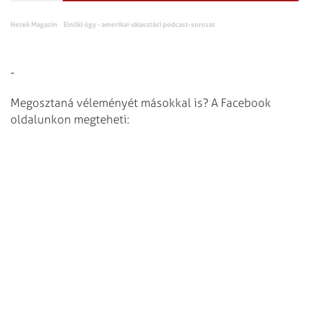
Hetek Magazin
Elnöki ügy - amerikai választási podcast-sorozat
·
-
Megosztaná véleményét másokkal is? A Facebook
oldalunkon megteheti: