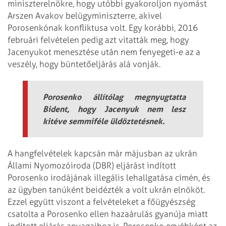
miniszterelnökre, hogy utóbbi gyakoroljon nyomást
Arszen Avakov belügyminiszterre, akivel
Porosenkónak konfliktusa volt. Egy korábbi, 2016
februári felvételen pedig azt vitatták meg, hogy
Jacenyukot menesztése után nem fenyegeti-e az a
veszély, hogy büntetőeljárás alá vonják.
Porosenko állítólag megnyugtatta
Bident, hogy Jacenyuk nem lesz
kitéve semmiféle üldöztetésnek.
A hangfelvételek kapcsán már májusban az ukrán
Állami Nyomozóiroda (DBR) eljárást indított
Porosenko irodájának illegális lehallgatása címén, és
az ügyben tanúként beidézték a volt ukrán elnököt.
Ezzel együtt viszont a felvételeket a főügyészség
csatolta a Porosenko ellen hazaárulás gyanúja miatt