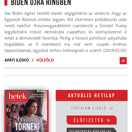
Biden újra ringben
Joe Biden egész felnőtt életét végigkísérte az ambíció, hogy az
Egyesült Államok elnöke legyen. Két sikertelen próbálkozás után
ismét nekifut. Huszonegyedikként csatlakozik a Donald Trump
legyőzésére induló demokrata csapathoz; és könnyűszerrel ő
lehet a demokraták favoritja. Pedig a hosszú politikusi pályafutás
(legalábbis az ő esetében) ma már nem csupán értékes
tapasztalatnak, egyúttal terhes örökségnek is számít. (2019.05.03)
APÁTI ILDIKÓ
/
KÜLFÖLD
Aktuális hetilap