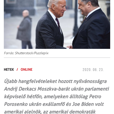
Forrás: Shutterstock/Puzzlepix
HETEK
/
ONLINE
2020. 06. 23.
Újabb hangfelvételeket hozott nyilvánosságra
Andrij Derkacs Moszkva-barát ukrán parlamenti
képviselő hétfőn, amelyeken állítólag Petro
Porosenko ukrán exállamfő és Joe Biden volt
amerikai alelnök, az amerikai demokraták