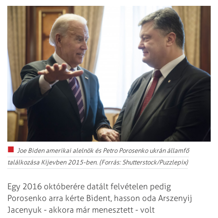
Joe Biden amerikai alelnök és Petro Porosenko ukrán államfő
találkozása Kijevben 2015-ben. (Forrás: Shutterstock/Puzzlepix)
Egy 2016 októberére datált felvételen pedig
Porosenko arra kérte Bident, hasson oda Arszenyij
Jacenyuk - akkora már menesztett - volt