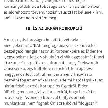
Továbbá arról is, hogy valójában nincs meg a
kormányoldalnak a többsége az ukrán parlamentben,
és előrehozott törvényhozási választást kellene kiírni,
ami viszont nem történt meg.
FBI ÉS AZ UKRÁN KORRUPCIÓ
A most nyilvánosságra hozott felvételeken -
amelyeken az UNIAN megfogalmazása szerint a két
beszélgető hangja hasonlít Porosenkóéra és Bidenére
-, egyebek mellett a volt ukrán elnök aggodalmát fejezi
ki az amerikai politikusnak amiatt, hogy Olekszandr
Oniscsenko, egy külföldre menekült, korrupcióval
meggyanúsított volt ukrán parlamenti képviselő
beszélni fog az amerikai rendvédelmi hatóságokkal az
ukrán felső vezetés korrupciós ügyeiről. Biden
állítólag megnyugtatta Porosenkót, hogy beszélt a
Szövetségi Nyomozó Irodával (FBI), és annak
munkatársai nem fognak Oniscsenkóval "dolgozni".