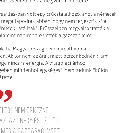
nedzselhető lesz a helyzet - ismertette.
rsailles-ban volt egy csúcstalálkozó, ahol a németek
 megállapodtak abban, hogy nem terjesztik ki a
metek "átálltak", Brüsszelben megváltoztatták a
valamint napirendre vették a gázszankciót.
k, ha Magyarország nem harcolt volna ki
en. Akkor nem az árak miatt berzenkednénk, ami
gy nincs is energia. A világpiaci árhoz
egében mindenhol egységes", nem tudunk "külön
átette:
eltől nem érkezne
, azt négy és fél, öt
 meg a gazdaság, mert