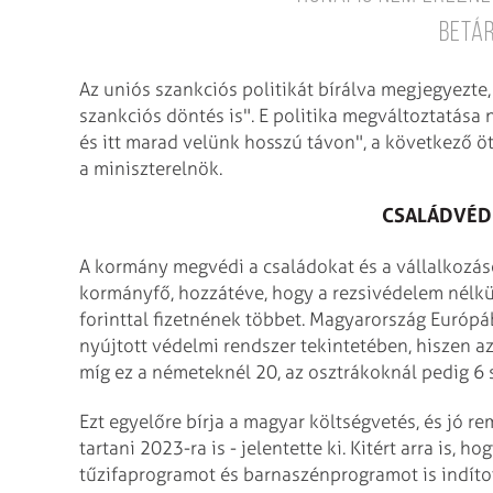
betá
Az uniós szankciós politikát bírálva megjegyezte, 
szankciós döntés is". E politika megváltoztatása 
és itt marad velünk hosszú távon", a következő öt
a miniszterelnök.
CSALÁDVÉD
A kormány megvédi a családokat és a vállalkozáso
kormányfő, hozzátéve, hogy a rezsivédelem nélk
forinttal fizetnének többet. Magyarország Európ
nyújtott védelmi rendszer tekintetében, hiszen a
míg ez a németeknél 20, az osztrákoknál pedig 6 s
Ezt egyelőre bírja a magyar költségvetés, és jó r
tartani 2023-ra is - jelentette ki. Kitért arra is
tűzifaprogramot és barnaszénprogramot is indítot