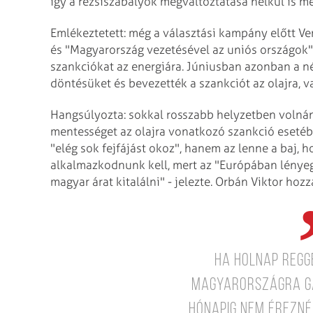
így a rezsiszabályok megváltoztatása nélkül is me
Emlékeztetett: még a választási kampány előtt Ve
és "Magyarország vezetésével az uniós országok"
szankciókat az energiára. Júniusban azonban a né
döntésüket és bevezették a szankciót az olajra, 
Hangsúlyozta: sokkal rosszabb helyzetben volnán
mentességet az olajra vonatkozó szankció esetéb
"elég sok fejfájást okoz", hanem az lenne a baj, ho
alkalmazkodnunk kell, mert az "Európában lény
magyar árat kitalálni" - jelezte. Orbán Viktor hozz
ha holnap regg
Magyarországra gáz
hónapig nem érezné