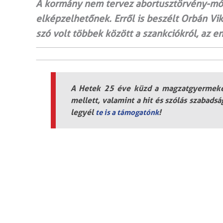
A kormány nem tervez abortusztörvény-módo
elképzelhetőnek. Erről is beszélt Orbán Vi
szó volt többek között a szankciókról, az en
A Hetek 25 éve küzd a magzatgyermekek
mellett, valamint a hit és szólás szabads
legyél
!
te is a támogatónk