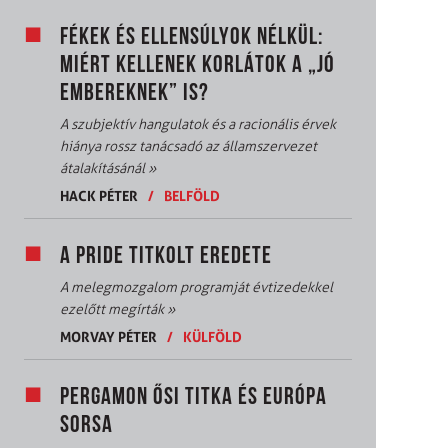
FÉKEK ÉS ELLENSÚLYOK NÉLKÜL:
MIÉRT KELLENEK KORLÁTOK A „JÓ
EMBEREKNEK” IS?
A szubjektív hangulatok és a racionális érvek
hiánya rossz tanácsadó az államszervezet
átalakításánál
»
HACK PÉTER
/
BELFÖLD
A PRIDE TITKOLT EREDETE
A melegmozgalom programját évtizedekkel
ezelőtt megírták
»
MORVAY PÉTER
/
KÜLFÖLD
PERGAMON ŐSI TITKA ÉS EURÓPA
SORSA