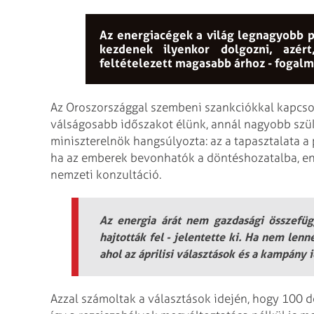
Az energiacégek a világ legnagyobb pro
kezdenek ilyenkor dolgozni, azér
feltételezett magasabb árhoz - fogal
Az Oroszországgal szembeni szankciókkal kapcsol
válságosabb időszakot élünk, annál nagyobb szüks
miniszterelnök hangsúlyozta: az a tapasztalata a
ha az emberek bevonhatók a döntéshozatalba, en
nemzeti konzultáció.
Az energia árát nem gazdasági összefüg
hajtották fel - jelentette ki. Ha nem lenn
ahol az áprilisi választások és a kampány 
Azzal számoltak a választások idején, hogy 100 dol