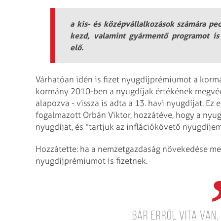
a kis- és középvállalkozások számára pe
kezd, valamint gyármentő programot is 
elő.
Várhatóan idén is fizet nyugdíjprémiumot a kormá
kormány 2010-ben a nyugdíjak értékének megvédés
alapozva - vissza is adta a 13. havi nyugdíjat. Ez
fogalmazott Orbán Viktor, hozzátéve, hogy a nyug
nyugdíjat, és "tartjuk az inflációkövető nyugdíjem
Hozzátette: ha a nemzetgazdaság növekedése megh
nyugdíjprémiumot is fizetnek.
"Bár erről vita van,