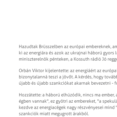
Hazudtak Brüsszelben az európai embereknek, ami
ki az energiára és azok az ukrajnai háború gyors
miniszterelnök pénteken, a Kossuth rádió Jó reg
Orbán Viktor kijelentette: az energiáért az európa
bizonytalanná teszi a jövőt. A kérdés, hogy tová
újabb és újabb szankciókat akarnak bevezetni - f
Hozzátette: a háború elhúzódik, nincs ma ember, a
égben vannak", ez gyötri az embereket, "a spekul
kezdve az energiacégek nagy részvényesei mind "s
szankciók miatt megugrott árakból.