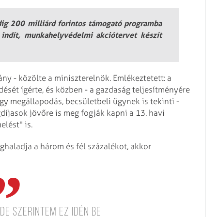
dig 200 milliárd forintos támogató programba
indít, munkahelyvédelmi akciótervet készít
ny - közölte a miniszterelnök. Emlékeztetett: a
ét ígérte, és közben - a gazdaság teljesítményére
 egy megállapodás, becsületbeli ügynek is tekinti -
díjasok jövőre is meg fogják kapni a 13. havi
elést" is.
aladja a három és fél százalékot, akkor
 de szerintem ez idén be