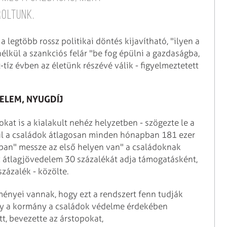
roltunk.
a legtöbb rossz politikai döntés kijavítható, "ilyen a
nélkül a szankciós felár "be fog épülni a gazdaságba,
-tíz évben az életünk részévé válik - figyelmeztetett
ELEM, NYUGDÍJ
kat is a kialakult nehéz helyzetben - szögezte le a
ül a családok átlagosan minden hónapban 181 ezer
ában" messze az első helyen van" a családoknak
z átlagjövedelem 30 százalékát adja támogatásként,
zázalék - közölte.
eményei vannak, hogy ezt a rendszert fenn tudják
, hogy a kormány a családok védelme érdekében
t, bevezette az árstopokat,