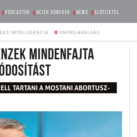
Podcastok
Hetek könyvek
News
Előfizetés
#
GES INTELLIGENCIA
ENERGIAVÁLSÁG
enzek mindenfajta
ódosítást
KELL TARTANI A MOSTANI ABORTUSZ-