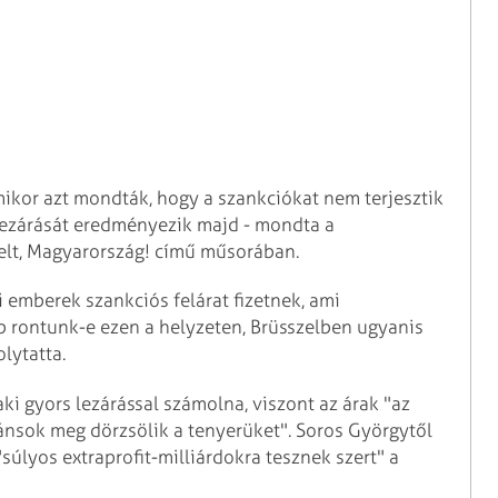
kor azt mondták, hogy a szankciókat nem terjesztik
 lezárását eredményezik majd - mondta a
gelt, Magyarország! című műsorában.
i emberek szankciós felárat fizetnek, ami
bb rontunk-e ezen a helyzeten, Brüsszelben ugyanis
olytatta.
ki gyors lezárással számolna, viszont az árak "az
ánsok meg dörzsölik a tenyerüket". Soros Györgytől
úlyos extraprofit-milliárdokra tesznek szert" a