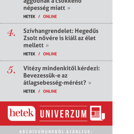
aggódnak a csökkenő
népesség miatt
»
HETEK
/
ONLINE
4.
Szívhangrendelet: Hegedűs
Zsolt nővére is kiáll az élet
mellett
»
HETEK
/
ONLINE
5.
Vitézy mindenkitől kérdezi:
Bevezessük-e az
átlagsebesség-mérést?
»
HETEK
/
ONLINE
ARCHÍVUMUNKBÓL AJÁNLJUK: