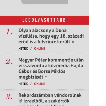
LEGOLVASOTTABB
1.
Olyan alacsony a Duna
vízállása, hogy egy 18. századi
erőd is a felszínre került
»
HETEK
/
ONLINE
2.
Magyar Péter kommentje után
visszavonta a közmédia Hajdú
Gábor és Borsa Miklós
megbízását
»
HETEK
/
ONLINE
3.
Rekordszámban vándorolnak
ki Izraelből, a szakértők