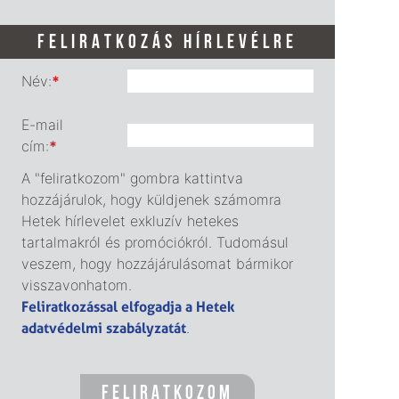
FELIRATKOZÁS HÍRLEVÉLRE
Név:
*
E-mail
cím:
*
A "feliratkozom" gombra kattintva
hozzájárulok, hogy küldjenek számomra
Hetek hírlevelet exkluzív hetekes
tartalmakról és promóciókról. Tudomásul
veszem, hogy hozzájárulásomat bármikor
visszavonhatom.
Feliratkozással elfogadja a Hetek
adatvédelmi szabályzatát
.