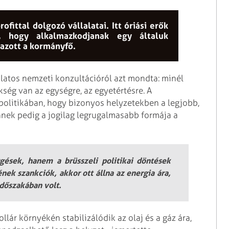
fittal dolgozó vállalatai. Itt óriási erők
t, hogy alkalmazkodjanak egy általuk
mazott a kormányfő.
atos nemzeti konzultációról azt mondta: minél
ég van az egységre, az egyetértésre. A
 politikában, hogy bizonyos helyzetekben a legjobb,
nek pedig a jogilag legrugalmasabb formája a
gések, hanem a brüsszeli politikai döntések
ének szankciók, akkor ott állna az energia ára,
időszakában volt.
lár környékén stabilizálódik az olaj és a gáz ára,