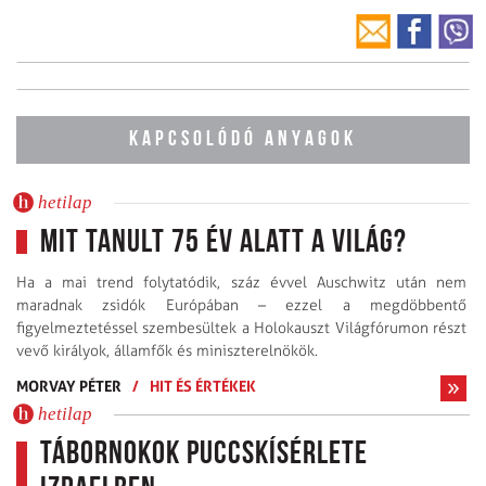
KAPCSOLÓDÓ ANYAGOK
hetilap
Mit tanult 75 év alatt a világ?
Ha a mai trend folytatódik, száz évvel Auschwitz után nem
maradnak zsidók Európában – ezzel a megdöbbentő
figyelmeztetéssel szembesültek a Holokauszt Világfórumon részt
vevő királyok, államfők és miniszterelnökök.
MORVAY PÉTER
/
HIT ÉS ÉRTÉKEK
hetilap
Tábornokok puccskísérlete