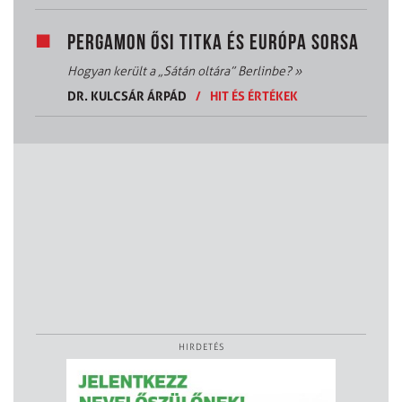
PERGAMON ŐSI TITKA ÉS EURÓPA SORSA
Hogyan került a „Sátán oltára” Berlinbe?
»
DR. KULCSÁR ÁRPÁD
/
HIT ÉS ÉRTÉKEK
HIRDETÉS