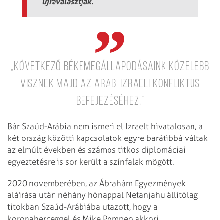
újraválasztják.
„Következő békemegállapodásaink közelebb
visznek majd az arab-izraeli konfliktus
befejezéséhez.”
Bár Szaúd-Arábia nem ismeri el Izraelt hivatalosan, a
két ország közötti kapcsolatok egyre barátibbá váltak
az elmúlt években és számos titkos diplomáciai
egyeztetésre is sor került a színfalak mögött.
2020 novemberében, az Ábrahám Egyezmények
aláírása után néhány hónappal Netanjahu állítólag
titokban Szaúd-Arábiába utazott, hogy a
koronaherceggel és Mike Pompeo akkori