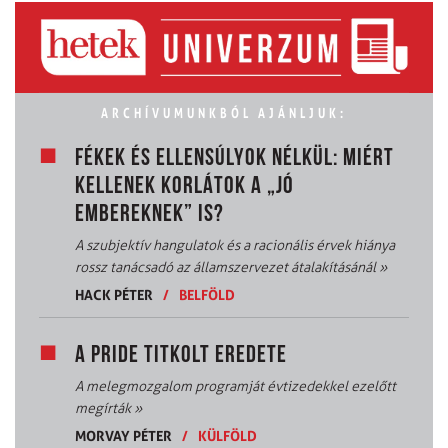
ARCHÍVUMUNKBÓL AJÁNLJUK:
FÉKEK ÉS ELLENSÚLYOK NÉLKÜL: MIÉRT
KELLENEK KORLÁTOK A „JÓ
EMBEREKNEK” IS?
A szubjektív hangulatok és a racionális érvek hiánya
rossz tanácsadó az államszervezet átalakításánál
»
HACK PÉTER
/
BELFÖLD
A PRIDE TITKOLT EREDETE
A melegmozgalom programját évtizedekkel ezelőtt
megírták
»
MORVAY PÉTER
/
KÜLFÖLD