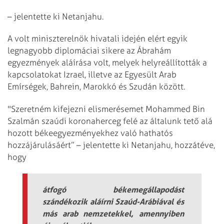
– jelentette ki Netanjahu.
A volt miniszterelnök hivatali idején elért egyik
legnagyobb diplomáciai sikere az Ábrahám
egyezmények aláírása volt, melyek helyreállították a
kapcsolatokat Izrael, illetve az Egyesült Arab
Emírségek, Bahrein, Marokkó és Szudán között.
"Szeretném kifejezni elismerésemet Mohammed Bin
Szalmán szaúdi koronaherceg felé az általunk tető alá
hozott békeegyezményekhez való hathatós
hozzájárulásáért” – jelentette ki Netanjahu, hozzátéve,
hogy
átfogó békemegállapodást
szándékozik aláírni Szaúd-Arábiával és
más arab nemzetekkel, amennyiben