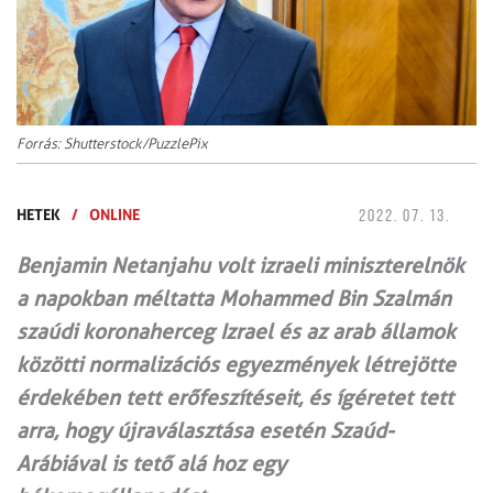
Forrás: Shutterstock/PuzzlePix
HETEK
/
ONLINE
2022. 07. 13.
Benjamin Netanjahu volt izraeli miniszterelnök
a napokban méltatta Mohammed Bin Szalmán
szaúdi koronaherceg Izrael és az arab államok
közötti normalizációs egyezmények létrejötte
érdekében tett erőfeszítéseit, és ígéretet tett
arra, hogy újraválasztása esetén Szaúd-
Arábiával is tető alá hoz egy