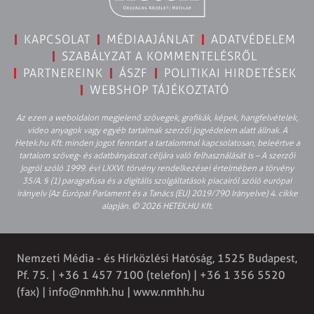
KAPCSOLAT
MÉDIAAJÁNLAT
ADATVÉDELEM
SZABÁLYZAT A KOMMENTELÉSRŐL
PARTNEREINK
ÁSZF
POLITIKAI HIRDETÉSEK
WEBSHOP TÁJÉKOZTATÓ
Az ezen a weboldalon megjelenő szövegek, grafikák, képek, hangfelvételek,
video anyagok vagy egyéb tartalmak szerzői jogvédelem alatt állnak. A
Hetek.hu Kft. minden jogot fenntart a tartalommal kapcsolatosan, beleértve a
tartalom szöveg- és adatbányászat céljára való felhasználását is – A szerzői
jogról szóló 1999. évi LXXVI. törvény rendelkezései értelmében a törvény
35/A. § (1) paragrafusa és a digitális szolgáltatások piacairól szóló európai
irányelv (Az Európai Parlament és a Tanács (EU) 2019/790 Irányelve) 4. cikke
alapján. © 2026 HETEK.HU Kft.
Nemzeti Média - és Hírközlési Hatóság, 1525 Budapest,
Pf. 75. | +36 1 457 7100 (telefon) | +36 1 356 5520
(fax) |
info@nmhh.hu
| www.nmhh.hu