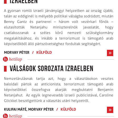
Izraelben
A gyorsan romló izraeli járványügyi helyzetben az ország újabb,
talán az eddiginél is mélyebb politikai válságba sodródott, miután
Benny Gantz és partnerei – három volt vezérkari főnök –
elutasították Netanjahu miniszterelnök javaslatát, hogy
csatlakozzanak a széles körű nemzeti szükségkormány
megalakításához, és inkább a terrorizmust is támogató arab
képviselőkből álló pártszövetséghez fordultak segítségért.
MORVAY PÉTER
/
KÜLFÖLD
hetilap
Válságok sorozata Izraelben
Nemzetárulásnak tartja azt, hogy a választásokon vesztes
baloldali pártok az anticionista, terrorizmust támogató arab
képviselõkkel összefogva akarják megbuktatni Benjamin
Netanjahut. Az egyik legnevesebb izraeli publicis­tával, Caroline
Glickkel beszélgettünk a választás utáni helyzetrõl.
KULIFAI MÁTÉ,
MORVAY PÉTER
/
KÜLFÖLD
hetilap