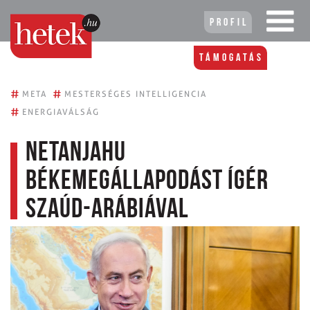
Profil
Támogatás
#
#
META
MESTERSÉGES INTELLIGENCIA
#
ENERGIAVÁLSÁG
Netanjahu
békemegállapodást ígér
Szaúd-Arábiával