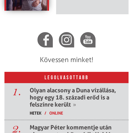
Kövessen minket!
LEGOLVASOTTABB
1.
Olyan alacsony a Duna vízállása,
hogy egy 18. századi erőd is a
felszínre került
»
HETEK
/
ONLINE
2.
Magyar Péter kommentje után