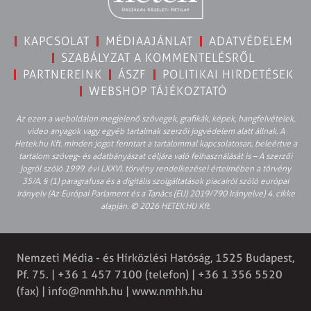
KAPCSOLAT
MÉDIAAJÁNLAT
ADATVÉDELEM
SZABÁLYZAT A KOMMENTELÉSRŐL
PARTNEREINK
ÁSZF
POLITIKAI HIRDETÉSEK
WEBSHOP TÁJÉKOZTATÓ
Az ezen a weboldalon megjelenő szövegek, grafikák, képek, hangfelvételek,
video anyagok vagy egyéb tartalmak szerzői jogvédelem alatt állnak. A
Hetek.hu Kft. minden jogot fenntart a tartalommal kapcsolatosan, beleértve a
tartalom szöveg- és adatbányászat céljára való felhasználását is – A szerzői
jogról szóló 1999. évi LXXVI. törvény rendelkezései értelmében a törvény
35/A. § (1) paragrafusa és a digitális szolgáltatások piacairól szóló európai
irányelv (Az Európai Parlament és a Tanács (EU) 2019/790 Irányelve) 4. cikke
alapján. © 2026 HETEK.HU Kft.
Nemzeti Média - és Hírközlési Hatóság, 1525 Budapest,
Pf. 75. | +36 1 457 7100 (telefon) | +36 1 356 5520
(fax) |
info@nmhh.hu
| www.nmhh.hu