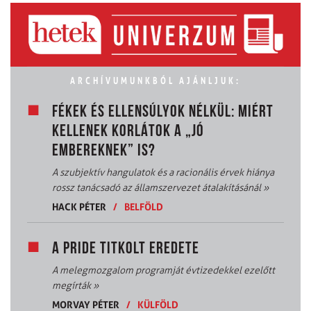
ARCHÍVUMUNKBÓL AJÁNLJUK:
FÉKEK ÉS ELLENSÚLYOK NÉLKÜL: MIÉRT
KELLENEK KORLÁTOK A „JÓ
EMBEREKNEK” IS?
A szubjektív hangulatok és a racionális érvek hiánya
rossz tanácsadó az államszervezet átalakításánál
»
HACK PÉTER
/
BELFÖLD
A PRIDE TITKOLT EREDETE
A melegmozgalom programját évtizedekkel ezelőtt
megírták
»
MORVAY PÉTER
/
KÜLFÖLD