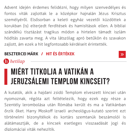
Advent idején érdemes felidézni, hogy milyen szenvedélyes és
fontos viták zajlottak le a középkor hajnalán Jézus Krisztus
személyéről. Elsősorban a keleti egyház vezetői küzdöttek a
korukban (is) elterjedt ferdítések és hamisítások ellen. A bibliai
szándékú tisztázást tragikus módon a hirtelen támadt iszlám
hódítás zavarta meg. A vita látszólag apró betűkön és szavakon
zajlott, ám ezek a hit legfontosabb kérdéseit érintették.
BESZTERCEI MÁRK
/
HIT ÉS ÉRTÉKEK
hetilap
Miért titkolja a Vatikán a
jeruzsálemi Templom kincseit?
A kutatók, akik a hajdani zsidó Templom elveszett kincsei után
nyomoznak, régóta azt feltételezik, hogy ezek egy része a
Szentély lerombolása után Rómába került és ma a Vatikánban
őrzik őket. Harry Moskoff izraeli archeológus-kutató szerint ezt
történelmi bizonyítékok és kortárs szemtanúk beszámolói is
alátámasztják, de a kincsek esetleges visszaadását jogi és
diplomáciai viták nehezítik.