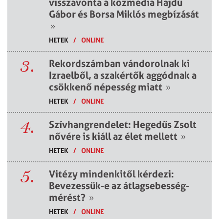
visszavonta a közmédia Hajdú
Gábor és Borsa Miklós megbízását
»
HETEK
/
ONLINE
3.
Rekordszámban vándorolnak ki
Izraelből, a szakértők aggódnak a
csökkenő népesség miatt
»
HETEK
/
ONLINE
4.
Szívhangrendelet: Hegedűs Zsolt
nővére is kiáll az élet mellett
»
HETEK
/
ONLINE
5.
Vitézy mindenkitől kérdezi:
Bevezessük-e az átlagsebesség-
mérést?
»
HETEK
/
ONLINE