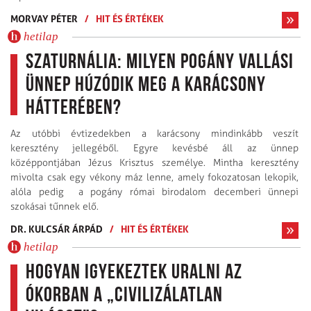
MORVAY PÉTER
/
HIT ÉS ÉRTÉKEK
hetilap
Szaturnália: milyen pogány vallási
ünnep húzódik meg a karácsony
hátterében?
Az utóbbi évtizedekben a karácsony mindinkább veszít
keresztény jellegéből. Egyre kevésbé áll az ünnep
középpontjában Jézus Krisztus személye. Mintha keresztény
mivolta csak egy vékony máz lenne, amely fokozatosan lekopik,
alóla pedig a pogány római birodalom decemberi ünnepi
szokásai tűnnek elő.
DR. KULCSÁR ÁRPÁD
/
HIT ÉS ÉRTÉKEK
hetilap
Hogyan igyekeztek uralni az
ókorban a „civilizálatlan