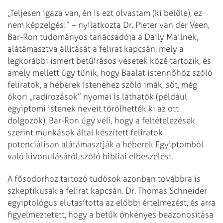
„Teljesen igaza van, én is ezt olvastam (ki belőle), ez
nem képzelgés!” – nyilatkozta Dr. Pieter van der Veen,
Bar-Ron tudományos tanácsadója a Daily Mailnek,
alátámasztva állítását a felirat kapcsán, mely a
legkorábbi ismert betűírásos vésetek közé tartozik, és
amely mellett úgy tűnik, hogy Baalat istennőhöz szóló
feliratok, a héberek Istenéhez szóló imák, sőt, még
ókori „radírozások” nyomai is láthatók (például
egyiptomi istenek neveit törölhették ki az ott
dolgozók). Bar-Ron úgy véli, hogy a feltételezések
szerint munkások által készített feliratok
potenciálisan alátámasztják a héberek Egyiptomból
való kivonulásáról szóló bibliai elbeszélést.
A fősodorhoz tartozó tudósok azonban továbbra is
szkeptikusak a felirat kapcsán. Dr. Thomas Schneider
egyiptológus elutasította az előbbi értelmezést, és arra
figyelmeztetett, hogy a betűk önkényes beazonosítása