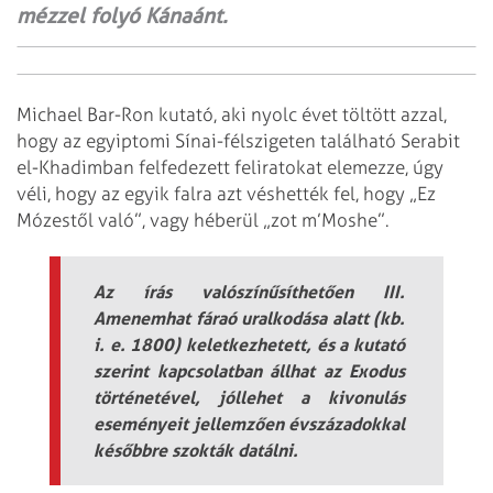
mézzel folyó Kánaánt.
Michael Bar-Ron kutató, aki nyolc évet töltött azzal,
hogy az egyiptomi Sínai-félszigeten található Serabit
el-Khadimban felfedezett feliratokat elemezze, úgy
véli, hogy az egyik falra azt véshették fel, hogy „Ez
Mózestől való”, vagy héberül „zot m’Moshe”.
Az írás valószínűsíthetően III.
Amenemhat fáraó uralkodása alatt (kb.
i. e. 1800) keletkezhetett, és a kutató
szerint kapcsolatban állhat az Exodus
történetével, jóllehet a kivonulás
eseményeit jellemzően évszázadokkal
későbbre szokták datálni.