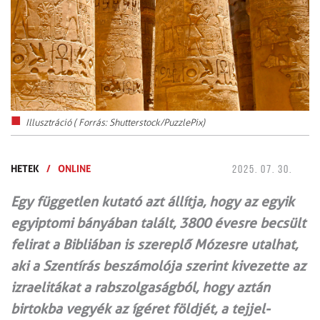
Illusztráció ( Forrás: Shutterstock/PuzzlePix)
HETEK
/
ONLINE
2025. 07. 30.
Egy független kutató azt állítja, hogy az egyik
egyiptomi bányában talált, 3800 évesre becsült
felirat a Bibliában is szereplő Mózesre utalhat,
aki a Szentírás beszámolója szerint kivezette az
izraelitákat a rabszolgaságból, hogy aztán
birtokba vegyék az ígéret földjét, a tejjel-