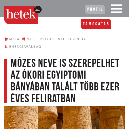
Profil
Támogatás
#
#
META
MESTERSÉGES INTELLIGENCIA
#
ENERGIAVÁLSÁG
Mózes neve is szerepelhet
az ókori egyiptomi
bányában talált több ezer
éves feliratban