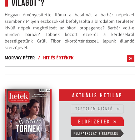
világot”?
Hogyan érvényesítette Róma a hatalmát a barbár népekkel
szemben? Milyen eszközökkel befolyásolta a birodalom területén
kívüli népek megítélését az ókori propaganda? Barbár volt-e
minden barbár? Többek között ezekről a kérdésekről
beszélgettünk Grüll Tibor ókor­törté­nésszel, lapunk állandó
szerzőjével.
MORVAY PÉTER
/
HIT ÉS ÉRTÉKEK
Aktuális hetilap