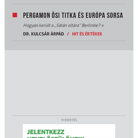
PERGAMON ŐSI TITKA ÉS EURÓPA SORSA
Hogyan került a „Sátán oltára” Berlinbe?
»
DR. KULCSÁR ÁRPÁD
/
HIT ÉS ÉRTÉKEK
HIRDETÉS