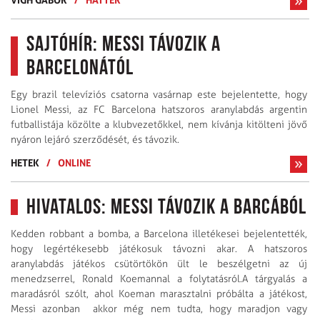
Sajtóhír: Messi távozik a
Barcelonától
Egy brazil televíziós csatorna vasárnap este bejelentette, hogy
Lionel Messi, az FC Barcelona hatszoros aranylabdás argentin
futballistája közölte a klubvezetőkkel, nem kívánja kitölteni jövő
nyáron lejáró szerződését, és távozik.
HETEK
/
ONLINE
Hivatalos: Messi távozik a Barcából
Kedden robbant a bomba, a Barcelona illetékesei bejelentették,
hogy legértékesebb játékosuk távozni akar. A hatszoros
aranylabdás játékos csütörtökön ült le beszélgetni az új
menedzserrel, Ronald Koemannal a folytatásról.A tárgyalás a
maradásról szólt, ahol Koeman marasztalni próbálta a játékost,
Messi azonban akkor még nem tudta, hogy maradjon vagy