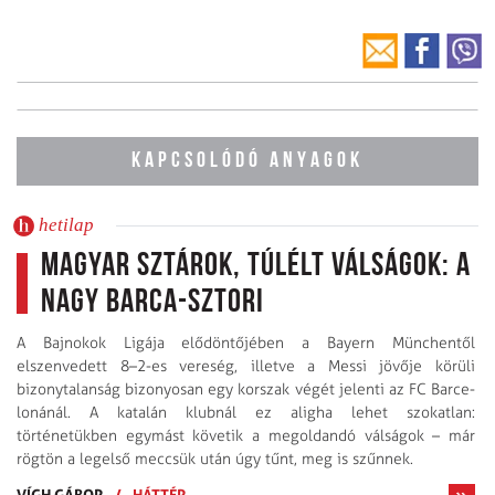
KAPCSOLÓDÓ ANYAGOK
hetilap
Magyar sztárok, túlélt válságok: a
nagy Barca-sztori
A Bajnokok Ligája elődöntőjében a Bayern Münchentől
elszenvedett 8–2-es vereség, illetve a Messi jövője körüli
bizonytalanság bizonyosan egy korszak végét jelenti az FC Bar­ce­
lonánál. A katalán klubnál ez aligha lehet szokatlan:
történetükben egymást követik a megoldandó válságok – már
rögtön a legelső meccsük után úgy tűnt, meg is szűnnek.
VÍGH GÁBOR
/
HÁTTÉR