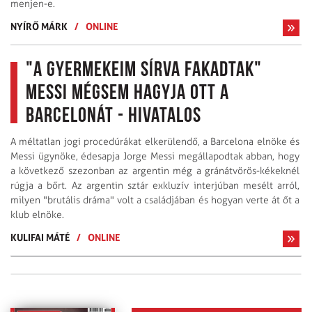
menjen-e.
NYÍRŐ MÁRK
/
ONLINE
"A gyermekeim sírva fakadtak"
Messi mégsem hagyja ott a
Barcelonát - hivatalos
A méltatlan jogi procedúrákat elkerülendő, a Barcelona elnöke és
Messi ügynöke, édesapja Jorge Messi megállapodtak abban, hogy
a következő szezonban az argentin még a gránátvörös-kékeknél
rúgja a bőrt. Az argentin sztár exkluzív interjúban mesélt arról,
milyen "brutális dráma" volt a családjában és hogyan verte át őt a
klub elnöke.
KULIFAI MÁTÉ
/
ONLINE