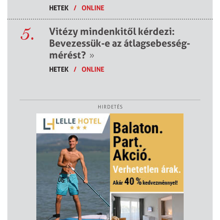
HETEK
/
ONLINE
5.
Vitézy mindenkitől kérdezi:
Bevezessük-e az átlagsebesség-
mérést?
»
HETEK
/
ONLINE
HIRDETÉS