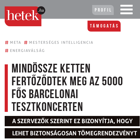
Profil
Támogatás
#
#
META
MESTERSÉGES INTELLIGENCIA
#
ENERGIAVÁLSÁG
Mindössze ketten
fertőződtek meg az 5000
fős barcelonai
tesztkoncerten
A SZERVEZŐK SZERINT EZ BIZONYÍTJA, HOGY
LEHET BIZTONSÁGOSAN TÖMEGRENDEZVÉNYT