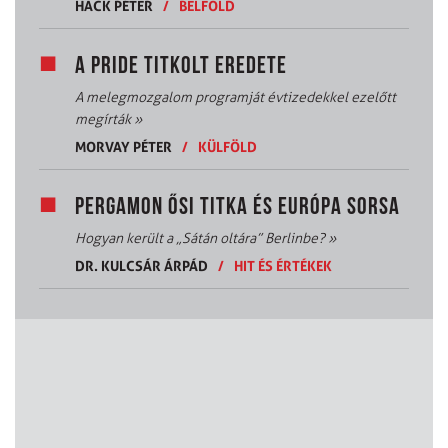
HACK PÉTER
/
BELFÖLD
A PRIDE TITKOLT EREDETE
A melegmozgalom programját évtizedekkel ezelőtt
megírták
»
MORVAY PÉTER
/
KÜLFÖLD
PERGAMON ŐSI TITKA ÉS EURÓPA SORSA
Hogyan került a „Sátán oltára” Berlinbe?
»
DR. KULCSÁR ÁRPÁD
/
HIT ÉS ÉRTÉKEK