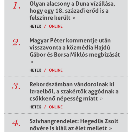
1.
Olyan alacsony a Duna vízállása,
hogy egy 18. századi erőd is a
felszínre került
»
HETEK
/
ONLINE
2.
Magyar Péter kommentje után
visszavonta a közmédia Hajdú
Gábor és Borsa Miklós megbízását
»
HETEK
/
ONLINE
3.
Rekordszámban vándorolnak ki
Izraelből, a szakértők aggódnak a
csökkenő népesség miatt
»
HETEK
/
ONLINE
4.
Szívhangrendelet: Hegedűs Zsolt
nővére is kiáll az élet mellett
»