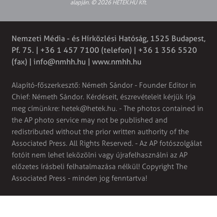
alapján. © 2026 HETEK.HU Kft.
Nemzeti Média - és Hírközlési Hatóság, 1525 Budapest,
Pf. 75. | +36 1 457 7100 (telefon) | +36 1 356 5520
(fax) |
info@nmhh.hu
| www.nmhh.hu
Alapító-főszerkesztő: Németh Sándor - Founder Editor in
Chief: Németh Sándor. Kérdéseit, észrevételeit kérjük írja
meg címünkre:
hetek@hetek.hu
. - The photos contained in
the AP photo service may not be published and
redistributed without the prior written authority of the
Associated Press. All Rights Reserved. - Az AP fotószolgálat
fotóit nem lehet leközölni vagy újrafelhasználni az AP
előzetes írásbeli felhatalmazása nélkül! Copyright The
Associated Press - minden jog fenntartva!