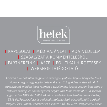
KAPCSOLAT
MÉDIAAJÁNLAT
ADATVÉDELEM
SZABÁLYZAT A KOMMENTELÉSRŐL
PARTNEREINK
ÁSZF
POLITIKAI HIRDETÉSEK
WEBSHOP TÁJÉKOZTATÓ
Az ezen a weboldalon megjelenő szövegek, grafikák, képek, hangfelvételek,
video anyagok vagy egyéb tartalmak szerzői jogvédelem alatt állnak. A
Hetek.hu Kft. minden jogot fenntart a tartalommal kapcsolatosan, beleértve a
tartalom szöveg- és adatbányászat céljára való felhasználását is – A szerzői
jogról szóló 1999. évi LXXVI. törvény rendelkezései értelmében a törvény
35/A. § (1) paragrafusa és a digitális szolgáltatások piacairól szóló európai
irányelv (Az Európai Parlament és a Tanács (EU) 2019/790 Irányelve) 4. cikke