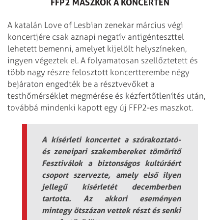
FFP2 MASZKOK A KONCERTEN
A katalán Love of Lesbian zenekar március végi
koncertjére csak aznapi negatív antigénteszttel
lehetett bemenni, amelyet kijelölt helyszíneken,
ingyen végeztek el. A folyamatosan szellőztetett és
több nagy részre felosztott koncertterembe négy
bejáraton engedték be a résztvevőket a
testhőmérséklet megmérése és kézfertőtlenítés után,
továbbá mindenki kapott egy új FFP2-es maszkot.
A kísérleti koncertet a szórakoztató-
és zeneipari szakembereket tömörítő
Fesztiválok a biztonságos kultúráért
csoport szervezte, amely első ilyen
jellegű kísérletét decemberben
tartotta. Az akkori eseményen
mintegy ötszázan vettek részt és senki