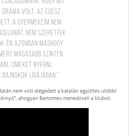
 családomnak, hogy mit
s dráma volt. Az egész
dett, a gyermekeim nem
rcelonát, nem szerettek
ni. Én azonban máshogy
 mert magasabb szinten
ni, címeket nyerni,
 Bajnokok Ligájában."
ltalán nem volt elégedett a katalán együttes utóbbi
szörnyű", ahogyan Bartomeu menedzseli a klubot.