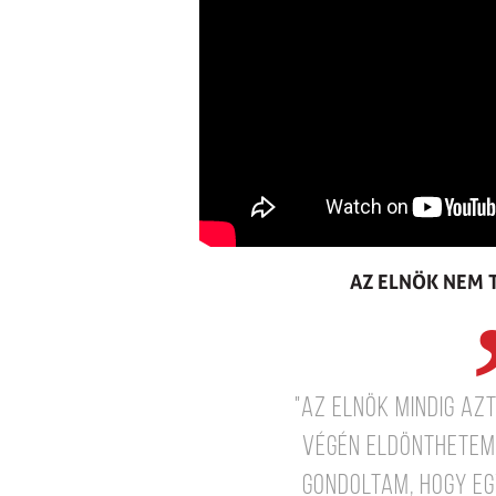
AZ ELNÖK NEM 
"Az elnök mindig az
végén eldönthetem
gondoltam, hogy eg