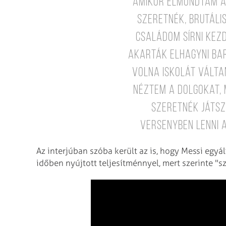
"Amikor elmondtam a
szeretnék, brutáli
családom sírni kez
akarták elhagyni Ba
volna iskolát válta
néztem a dolgokat,
szeretnék játsza
versenyben lenni a
Az interjúban szóba került az is, hogy Messi egyá
időben nyújtott teljesítménnyel, mert szerinte "