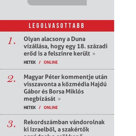
LEGOLVASOTTABB
1.
Olyan alacsony a Duna
vízállása, hogy egy 18. századi
erőd is a felszínre került
»
HETEK
/
ONLINE
2.
Magyar Péter kommentje után
visszavonta a közmédia Hajdú
Gábor és Borsa Miklós
megbízását
»
HETEK
/
ONLINE
3.
Rekordszámban vándorolnak
ki Izraelből, a szakértők