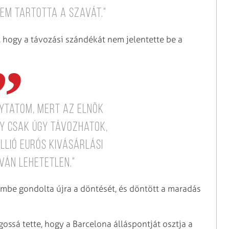
em tartotta a szavát."
, hogy a távozási szándékát nem jelentette be a
lytatom, mert az elnök
gy csak úgy távozhatok,
illió eurós kivásárlási
lván lehetetlen."
lembe gondolta újra a döntését, és döntött a maradás
gossá tette, hogy a Barcelona álláspontját osztja a