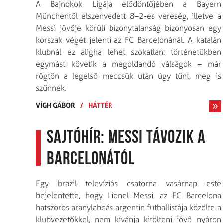
A Bajnokok Ligája elődöntőjében a Bayern
Münchentől elszenvedett 8–2-es vereség, illetve a
Messi jövője körüli bizonytalanság bizonyosan egy
korszak végét jelenti az FC Bar­ce­lonánál. A katalán
klubnál ez aligha lehet szokatlan: történetükben
egymást követik a megoldandó válságok – már
rögtön a legelső meccsük után úgy tűnt, meg is
szűnnek.
VÍGH GÁBOR
/
HÁTTÉR
Sajtóhír: Messi távozik a
Barcelonától
Egy brazil televíziós csatorna vasárnap este
bejelentette, hogy Lionel Messi, az FC Barcelona
hatszoros aranylabdás argentin futballistája közölte a
klubvezetőkkel, nem kívánja kitölteni jövő nyáron