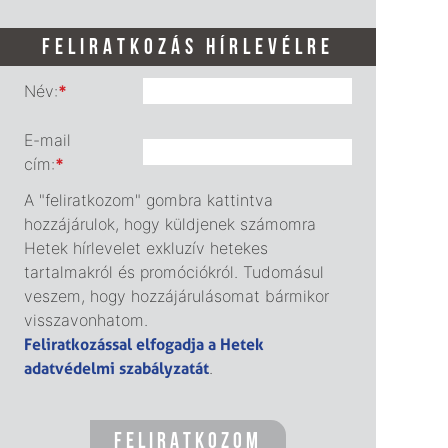
FELIRATKOZÁS HÍRLEVÉLRE
Név:
*
E-mail
cím:
*
A "feliratkozom" gombra kattintva
hozzájárulok, hogy küldjenek számomra
Hetek hírlevelet exkluzív hetekes
tartalmakról és promóciókról. Tudomásul
veszem, hogy hozzájárulásomat bármikor
visszavonhatom.
Feliratkozással elfogadja a Hetek
adatvédelmi szabályzatát
.