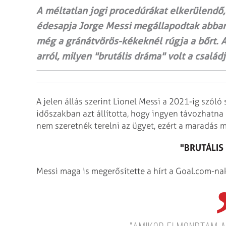
A méltatlan jogi procedúrákat elkerülendő
édesapja Jorge Messi megállapodtak abban
még a gránátvörös-kékeknél rúgja a bőrt. A
arról, milyen "brutális dráma" volt a csalá
A jelen állás szerint Lionel Messi a 2021-ig szóló
időszakban azt állította, hogy ingyen távozhatna el
nem szeretnék terelni az ügyet, ezért a maradás m
"BRUTÁLIS
Messi maga is megerősítette a hírt a Goal.com-na