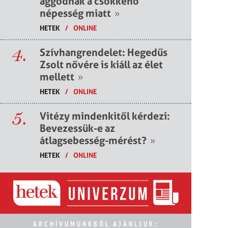
aggódnak a csökkenő
népesség miatt
»
HETEK
/
ONLINE
4.
Szívhangrendelet: Hegedűs
Zsolt nővére is kiáll az élet
mellett
»
HETEK
/
ONLINE
5.
Vitézy mindenkitől kérdezi:
Bevezessük-e az
átlagsebesség-mérést?
»
HETEK
/
ONLINE
ARCHÍVUMUNKBÓL AJÁNLJUK: