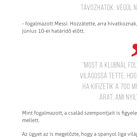
távozhatok. Végül n
- fogalmazott Messi. Hozzátette, arra hivatkoznak
június 10-ei határidő előtt.
"Most a klubnál fo
világossá tette, ho
ha kifizetik a 700 m
árat, ami nyi
Mint fogalmazott, a család szempontjait is figye
mellett.
Az ügyet az is megelőzte, hogy a spanyol liga vilá