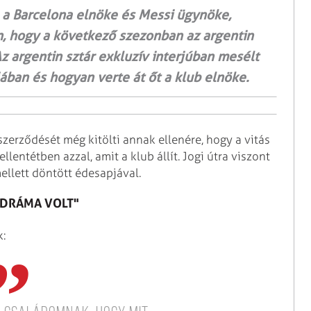
, a Barcelona elnöke és Messi ügynöke,
, hogy a következő szezonban az argentin
z argentin sztár exkluzív interjúban mesélt
djában és hogyan verte át őt a klub elnöke.
 szerződését még kitölti annak ellenére, hogy a vitás
lentétben azzal, amit a klub állít. Jogi útra viszont
ellett döntött édesapjával.
 DRÁMA VOLT"
k: