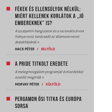
FÉKEK ÉS ELLENSÚLYOK NÉLKÜL:
MIÉRT KELLENEK KORLÁTOK A „JÓ
EMBEREKNEK” IS?
A szubjektív hangulatok és a racionális érvek
hiánya rossz tanácsadó az államszervezet
átalakításánál
»
HACK PÉTER
/
BELFÖLD
A PRIDE TITKOLT EREDETE
A melegmozgalom programját évtizedekkel
ezelőtt megírták
»
MORVAY PÉTER
/
KÜLFÖLD
PERGAMON ŐSI TITKA ÉS EURÓPA
SORSA