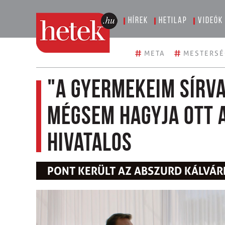
Hírek
Hetilap
Videók
#
#
META
MESTERSÉ
"A gyermekeim sírva
mégsem hagyja ott a
hivatalos
PONT KERÜLT AZ ABSZURD KÁLVÁR