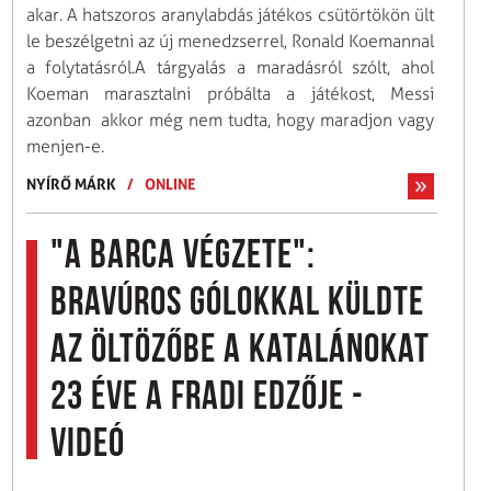
akar. A hatszoros aranylabdás játékos csütörtökön ült
le beszélgetni az új menedzserrel, Ronald Koemannal
a folytatásról.A tárgyalás a maradásról szólt, ahol
Koeman marasztalni próbálta a játékost, Messi
azonban akkor még nem tudta, hogy maradjon vagy
menjen-e.
NYÍRŐ MÁRK
/
ONLINE
"A Barca végzete":
bravúros gólokkal küldte
az öltözőbe a katalánokat
23 éve a Fradi edzője -
videó