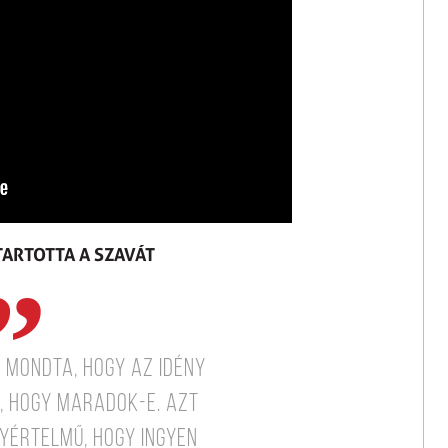
TARTOTTA A SZAVÁT
t mondta, hogy az idény
, hogy maradok-e. Azt
yértelmű, hogy ingyen