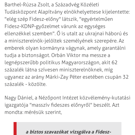
Barthel-Rúzsa Zsolt, a Századvég Közéleti
Tudásközpont Alapítvány elnökhelyettese kijelentette:
"elég szép Fidesz-előny" látszik, "egyértelműen
Fidesz-KDNP-győzelmet várunk az egységes
ellenzékkel szemben". Ő is utalt az ukrajnai háború és
a miniszterelnök-jelöltek személyének szerepére. Az
emberek olyan kormányra vágynak, amely garantálni
tudja a biztonságot. Orbán Viktor ma messze a
legnépszerűbb politikus Magyarországon, akit 62
százalék látna szívesen miniszterelnöknek, míg
ugyanez az arány Márki-Zay Péter esetében csupán 32
százalék - közölte.
Nagy Dániel, a Nézőpont Intézet közvélemény-kutatási
igazgatója "masszív fideszes előnyről" beszélt. Azt
mondta: mérésük szerint,
a biztos szavazókat vizsgálva a Fidesz-