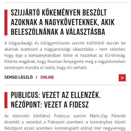
Szijjártó kőkeményen beszólt
azoknak a nagyköveteknek, akik
beleszólnának a választásba
A külgazdasági és külügyminiszter szerint külföldről durván be
akarnak avatkozni a magyarországi választásba – nem véletlen,
hogy épp a kampányhajrában ítélte el hazánkat az EU-bíróság.
Kikérte magának, hogy finoman fenyegette meg a nagyköveteket:
keményen mondta el nekik, hogy mi várható.
SEMSEI LÁSZLÓ
/
ONLINE
Publicus: vezet az ellenzék.
Nézőpont: vezet a Fidesz
Az ellenzéki kötődésű Publicus szerint Márki-Zay Péterék
átvették a vezetést a Fidesszel szemben, a kormányhoz közeli
Nézőpont ezzel szemben kormánypárti előnyt mér negyvenegy