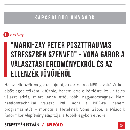
KAPCSOLÓDÓ ANYAGOK
hetilap
"Márki-Zay Péter poszttraumás
stresszben szenved" - Vona Gábor a
választási eredményekről és az
ellenzék jövőjéről
Ha az ellenzék meg akar újulni, akkor nem a NER leváltását kell
elsődleges célként kitűznie, hanem arra a kérdésre kell hiteles
választ adnia, miért lenne ettől jobb Magyar­országnak. Nem
hatalomtechnikai választ kell adni a NER-re, ha­nem
programszintűt – mondta a Heteknek Vona Gábor, a Második
Reformkor Alapítvány alapítója, a Jobbik egykori elnöke.
SEBESTYÉN ISTVÁN
/
BELFÖLD