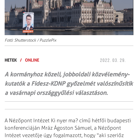
Fotó: Shutterstock / PuzzlePix
HETEK
/
ONLINE
2022. 03. 29.
A kormányhoz közeli, jobboldali közvélemény-
kutatók a Fidesz-KDNP győzelmét valószínűsítik
a vasárnapi országgyűlési választáson.
A Nézőpont Intézet Ki nyer ma? című hétfői budapesti
konferenciáján Mráz Ágoston Sámuel, a Nézőpont
Intézet vezetője úgy fogalmazott, hogy "aki szeriőz