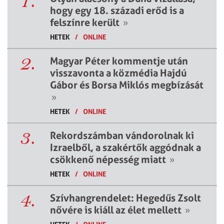
1.
hogy egy 18. századi erőd is a
felszínre került
»
HETEK
/
ONLINE
2.
Magyar Péter kommentje után
visszavonta a közmédia Hajdú
Gábor és Borsa Miklós megbízását
»
HETEK
/
ONLINE
3.
Rekordszámban vándorolnak ki
Izraelből, a szakértők aggódnak a
csökkenő népesség miatt
»
HETEK
/
ONLINE
4.
Szívhangrendelet: Hegedűs Zsolt
nővére is kiáll az élet mellett
»