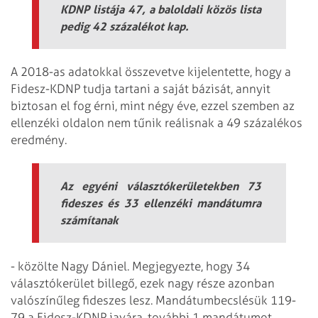
KDNP listája 47, a baloldali közös lista
pedig 42 százalékot kap.
A 2018-as adatokkal összevetve kijelentette, hogy a
Fidesz-KDNP tudja tartani a saját bázisát, annyit
biztosan el fog érni, mint négy éve, ezzel szemben az
ellenzéki oldalon nem tűnik reálisnak a 49 százalékos
eredmény.
Az egyéni választókerületekben 73
fideszes és 33 ellenzéki mandátumra
számítanak
- közölte Nagy Dániel. Megjegyezte, hogy 34
választókerület billegő, ezek nagy része azonban
valószínűleg fideszes lesz. Mandátumbecslésük 119-
79 a Fidesz-KDNP javára, további 1 mandátumot