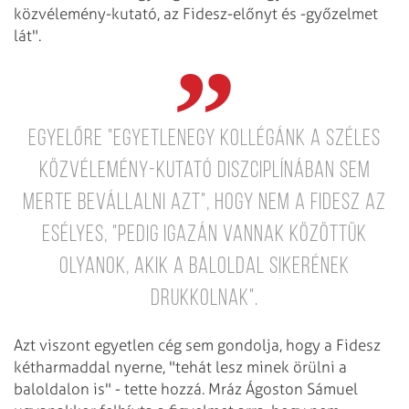
közvélemény-kutató, az Fidesz-előnyt és -győzelmet
lát".
Egyelőre "egyetlenegy kollégánk a széles
közvélemény-kutató diszciplínában sem
merte bevállalni azt", hogy nem a Fidesz az
esélyes, "pedig igazán vannak közöttük
olyanok, akik a baloldal sikerének
drukkolnak".
Azt viszont egyetlen cég sem gondolja, hogy a Fidesz
kétharmaddal nyerne, "tehát lesz minek örülni a
baloldalon is" - tette hozzá. Mráz Ágoston Sámuel