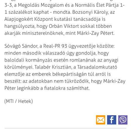
3-3, a Megoldás Mozgalom és a Normális Élet Pártja 1-
1 százalékot kaphat - mondta. Bozsonyi Károly, az
Alapjogokért Központ kutatási tanácsadója is
hangsúlyozta, hogy Orbán Viktort sokkal többen
akarják miniszterelnöknek, mint Márki-Zay Pétert.
Sóvágó Sándor, a Real-PR 93 ügyvezetője közölte:
minden második válaszadó úgy gondolja, hogy
baloldali kormányzás esetén romlanának az anyagi
körülményei. Talabér Krisztián, a Társadalomkutató
elemzője az emberek békepártiságán túl arról is
beszélt: az adatokban nem tükröződik, hogy Márki-Zay
Péter leginkább a fiatalokra számíthat.
(MTI / Hetek)