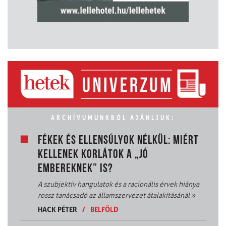
ARCHÍVUMUNKBÓL AJÁNLJUK:
FÉKEK ÉS ELLENSÚLYOK NÉLKÜL: MIÉRT
KELLENEK KORLÁTOK A „JÓ
EMBEREKNEK” IS?
A szubjektív hangulatok és a racionális érvek hiánya
rossz tanácsadó az államszervezet átalakításánál
»
HACK PÉTER
/
BELFÖLD