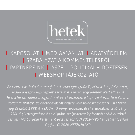
KAPCSOLAT
MÉDIAAJÁNLAT
ADATVÉDELEM
SZABÁLYZAT A KOMMENTELÉSRŐL
PARTNEREINK
ÁSZF
POLITIKAI HIRDETÉSEK
WEBSHOP TÁJÉKOZTATÓ
Az ezen a weboldalon megjelenő szövegek, grafikák, képek, hangfelvételek,
video anyagok vagy egyéb tartalmak szerzői jogvédelem alatt állnak. A
Hetek.hu Kft. minden jogot fenntart a tartalommal kapcsolatosan, beleértve a
tartalom szöveg- és adatbányászat céljára való felhasználását is – A szerzői
jogról szóló 1999. évi LXXVI. törvény rendelkezései értelmében a törvény
35/A. § (1) paragrafusa és a digitális szolgáltatások piacairól szóló európai
irányelv (Az Európai Parlament és a Tanács (EU) 2019/790 Irányelve) 4. cikke
alapján. © 2026 HETEK.HU Kft.