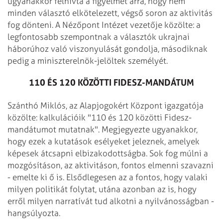
ugyanakkor felhívta a figyelmet arra, hogy nem
minden választó elkötelezett, végső soron az aktivitás
fog dönteni. A Nézőpont Intézet vezetője közölte: a
legfontosabb szempontnak a választók ukrajnai
háborúhoz való viszonyulását gondolja, másodiknak
pedig a miniszterelnök-jelöltek személyét.
110 ÉS 120 KÖZÖTTI FIDESZ-MANDÁTUM
Szánthó Miklós, az Alapjogokért Központ igazgatója
közölte: kalkulációik "110 és 120 közötti Fidesz-
mandátumot mutatnak". Megjegyezte ugyanakkor,
hogy ezek a kutatások esélyeket jeleznek, amelyek
képesek átcsapni elbizakodottságba. Sok fog múlni a
mozgósításon, az aktivitáson, fontos elmenni szavazni
- emelte ki ő is. Elsődlegesen az a fontos, hogy valaki
milyen politikát folytat, utána azonban az is, hogy
erről milyen narratívát tud alkotni a nyilvánosságban -
hangsúlyozta.