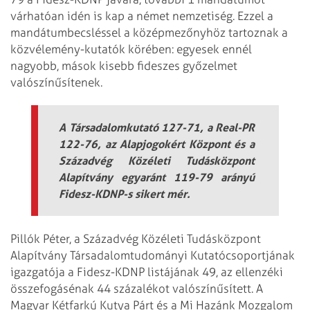
várhatóan idén is kap a német nemzetiség. Ezzel a
mandátumbecsléssel a középmezőnyhöz tartoznak a
közvélemény-kutatók körében: egyesek ennél
nagyobb, mások kisebb fideszes győzelmet
valószínűsítenek.
A Társadalomkutató 127-71, a Real-PR
122-76, az Alapjogokért Központ és a
Századvég Közéleti Tudásközpont
Alapítvány egyaránt 119-79 arányú
Fidesz-KDNP-s sikert mér.
Pillók Péter, a Századvég Közéleti Tudásközpont
Alapítvány Társadalomtudományi Kutatócsoportjának
igazgatója a Fidesz-KDNP listájának 49, az ellenzéki
összefogásénak 44 százalékot valószínűsített. A
Magyar Kétfarkú Kutya Párt és a Mi Hazánk Mozgalom