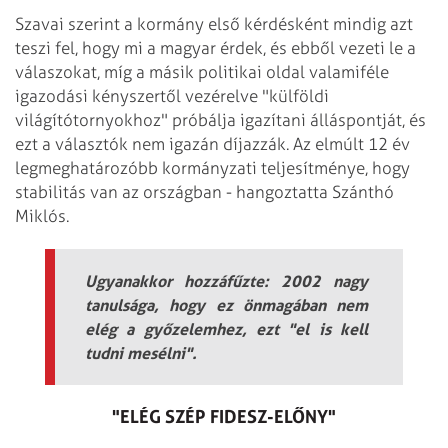
Szavai szerint a kormány első kérdésként mindig azt
teszi fel, hogy mi a magyar érdek, és ebből vezeti le a
válaszokat, míg a másik politikai oldal valamiféle
igazodási kényszertől vezérelve "külföldi
világítótornyokhoz" próbálja igazítani álláspontját, és
ezt a választók nem igazán díjazzák. Az elmúlt 12 év
legmeghatározóbb kormányzati teljesítménye, hogy
stabilitás van az országban - hangoztatta Szánthó
Miklós.
Ugyanakkor hozzáfűzte: 2002 nagy
tanulsága, hogy ez önmagában nem
elég a győzelemhez, ezt "el is kell
tudni mesélni".
"ELÉG SZÉP FIDESZ-ELŐNY"