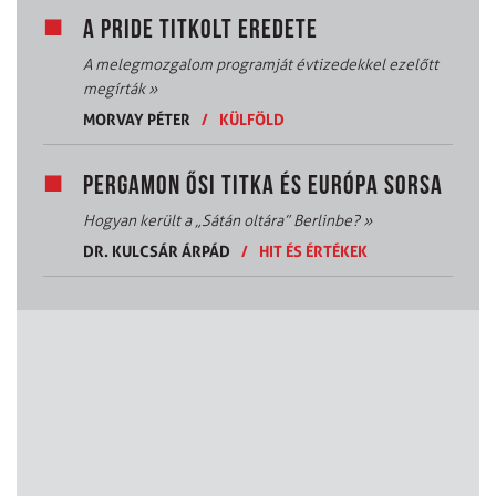
A PRIDE TITKOLT EREDETE
A melegmozgalom programját évtizedekkel ezelőtt
megírták
»
MORVAY PÉTER
/
KÜLFÖLD
PERGAMON ŐSI TITKA ÉS EURÓPA SORSA
Hogyan került a „Sátán oltára” Berlinbe?
»
DR. KULCSÁR ÁRPÁD
/
HIT ÉS ÉRTÉKEK