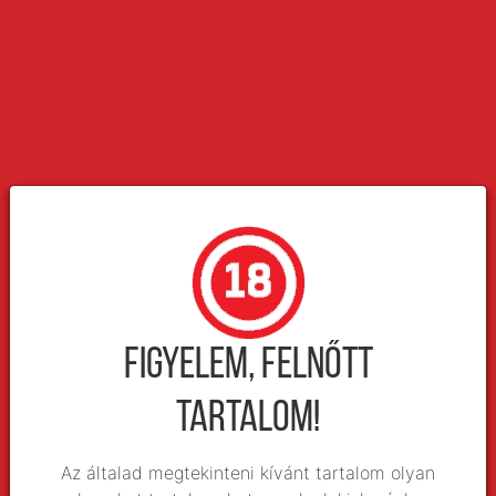
szakértőjével.
MORVAY PÉTER
/
KÜLFÖLD
hetilap
Nyílt és jogos nemzeti törekvés
A 100 éves, Izrael Állam jogi alapjait megteremtő San remó-i
Egyezmény megszületéséig elvezető folyamatok az akkori világ
közvéleményének nyilvánossága előtt zajlottak. Kiviláglik: a
cionizmus egy teljesen publikus és diplomatikus államalapító
folyamat.
PÁLYI ZOLTÁN
/
KÜLFÖLD
hetilap
Egy nemzet feltámasztása
Figyelem, felnőtt
Az első világháborúban győztes Szövetséges Főhatalmak Tanácsa
tartalom!
az itáliai San Remóban, 1920 áprilisában megrendezett
tanácskozásán állapodott meg a Török Birodalom uralma alól
felszabadított közel-keleti térség helyzetének rendezéséről.
Az általad megtekinteni kívánt tartalom olyan
Határozatot hoztak a zsidó nemzeti otthon „Palesztinában” való