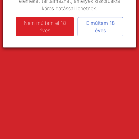
elemeket tartalmazhat, amelyek kiskorúakra
helyreállításáról, ami példátlan felélesztése egy közel kétezer
káros hatással lehetnek.
éve elveszett államiságnak.
MÉSZÁROS ISTVÁN LÁSZLÓ
/
KÜLFÖLD
Nem múltam el 18
Elmúltam 18
hetilap
éves
éves
Kéznél lévő bűnbakok
Úgy tűnik nincsen húsvét vérvád nélkül. Az európai
hagyományban, sajnos, benne gyökeredzik, hogy a zsidóságot
húsvét előtt megvádolják a nem zsidók elpusztítására tett
kísérlettel. Így van ez az exodus óta.
PÉCSI TIBOR
/
KÜLFÖLD
Aktuális hetilap