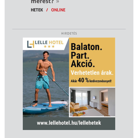
mérést?
»
HETEK
/
ONLINE
HIRDETÉS