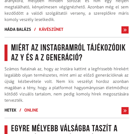
aranykora, melyben minden sorozat és film egy helyen
megtalálható, kényelmesen végignézhető. Azonban még el sem
kezdődött a valódi szolgáltatói verseny, a szereplőkre máris
komoly veszély leselkedik.
HÁDA BALÁZS
/
KÁVÉSZÜNET
Miért az Instagramról tájékozódik
az Y és a Z generáció?
Számos fiatalnak az, hogy az Instára kattint a legfrissebb hírekért
legalább olyan természetes, mint ami az előző generációknak az
újság kézbevétele volt. Nem kis veszélyt hordoz azonban
magában a tény, hogy a platformot hagyományosan életmódhoz
kötődő vizuális tartalom, nem pedig komoly hírek megosztására
tervezték.
HETEK
/
ONLINE
Egyre mélyebb válságba taszít a