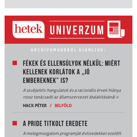
ARCHÍVUMUNKBÓL AJÁNLJUK:
FÉKEK ÉS ELLENSÚLYOK NÉLKÜL: MIÉRT
KELLENEK KORLÁTOK A „JÓ
EMBEREKNEK” IS?
A szubjektív hangulatok és a racionális érvek hiánya
rossz tanácsadó az államszervezet átalakításánál
»
HACK PÉTER
/
BELFÖLD
A PRIDE TITKOLT EREDETE
A melegmozgalom programját évtizedekkel ezelőtt