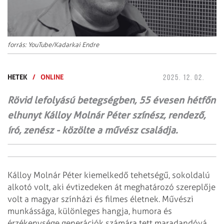
forrás: YouTube/Kadarkai Endre
HETEK
/
ONLINE
2025. 12. 02.
Rövid lefolyású betegségben, 55 évesen hétfőn
elhunyt Kálloy Molnár Péter színész, rendező,
író, zenész - közölte a művész családja.
Kálloy Molnár Péter kiemelkedő tehetségű, sokoldalú
alkotó volt, aki évtizedeken át meghatározó szereplője
volt a magyar színházi és filmes életnek. Művészi
munkássága, különleges hangja, humora és
érzékenysége generációk számára tett maradandóvá