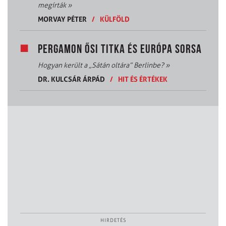
megírták
»
MORVAY PÉTER
/
KÜLFÖLD
PERGAMON ŐSI TITKA ÉS EURÓPA SORSA
Hogyan került a „Sátán oltára” Berlinbe?
»
DR. KULCSÁR ÁRPÁD
/
HIT ÉS ÉRTÉKEK
HIRDETÉS