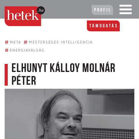
Profil
Támogatás
#
#
META
MESTERSÉGES INTELLIGENCIA
#
ENERGIAVÁLSÁG
Elhunyt Kálloy Molnár
Péter