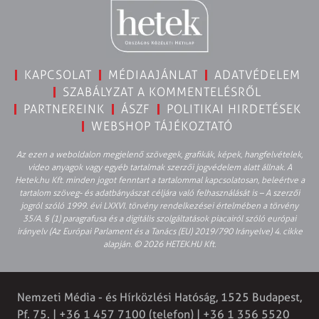
KAPCSOLAT
MÉDIAAJÁNLAT
ADATVÉDELEM
SZABÁLYZAT A KOMMENTELÉSRŐL
PARTNEREINK
ÁSZF
POLITIKAI HIRDETÉSEK
WEBSHOP TÁJÉKOZTATÓ
Az ezen a weboldalon megjelenő szövegek, grafikák, képek, hangfelvételek,
video anyagok vagy egyéb tartalmak szerzői jogvédelem alatt állnak. A
Hetek.hu Kft. minden jogot fenntart a tartalommal kapcsolatosan, beleértve a
tartalom szöveg- és adatbányászat céljára való felhasználását is – A szerzői
jogról szóló 1999. évi LXXVI. törvény rendelkezései értelmében a törvény
35/A. § (1) paragrafusa és a digitális szolgáltatások piacairól szóló európai
irányelv (Az Európai Parlament és a Tanács (EU) 2019/790 Irányelve) 4. cikke
alapján. © 2026 HETEK.HU Kft.
Nemzeti Média - és Hírközlési Hatóság, 1525 Budapest,
Pf. 75. | +36 1 457 7100 (telefon) | +36 1 356 5520