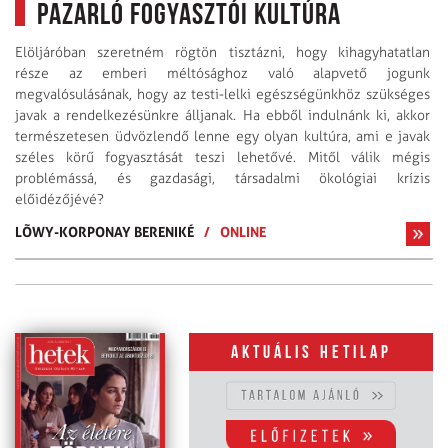
pazarló fogyasztói kultúra
Elöljáróban szeretném rögtön tisztázni, hogy kihagyhatatlan
része az emberi méltósághoz való alapvető jogunk
megvalósulásának, hogy az testi-lelki egészségünkhöz szükséges
javak a rendelkezésünkre álljanak. Ha ebből indulnánk ki, akkor
természetesen üdvözlendő lenne egy olyan kultúra, ami e javak
széles körű fogyasztását teszi lehetővé. Mitől válik mégis
problémássá, és gazdasági, társadalmi ökológiai krízis
előidézőjévé?
LÕWY-KORPONAY BERENIKÉ
/
ONLINE
Aktuális hetilap