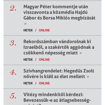
2.
Magyar Péter kommentje után
visszavonta a közmédia Hajdú
Gábor és Borsa Miklós megbízását
»
HETEK
/
ONLINE
3.
Rekordszámban vándorolnak ki
Izraelből, a szakértők aggódnak a
csökkenő népesség miatt
»
HETEK
/
ONLINE
4.
Szívhangrendelet: Hegedűs Zsolt
nővére is kiáll az élet mellett
»
HETEK
/
ONLINE
5.
Vitézy mindenkitől kérdezi:
Bevezessük-e az átlagsebesség-