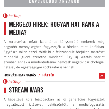
KAPCSOLÓDÓ ANYAGOK
hetilap
Mérgező hírek: Hogyan hat ránk a
média?
A koronavírus miatt karanténba kényszerülő emberek még
nagyobb mennyiségben fogyasztják a híreket, mint korábban.
Egyrészt sokan ezzel töltik ki a felszabadult idejüket, másrészt
mindenki ,,tudni szeretne mindent”. Egy új kutatás szerint
azonban ennek a mindentudásnak nemcsak negatív pszichológiai
hatásai, de egészségügyi kockázatai is vannak.
HORVÁTH BARNABÁS
/
HÁTTÉR
hetilap
Stream Wars
A kábeltévé kora leáldozóban, az új generációs fogyasztók
megváltozott ízlésével beköszöntött a médiafogyasztás