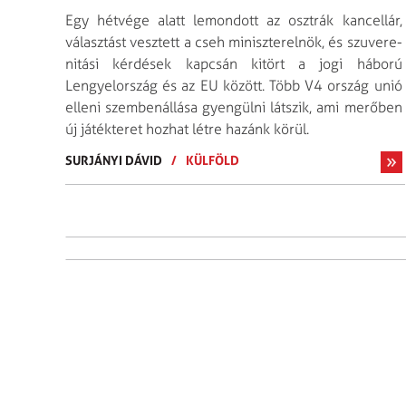
Egy hétvége alatt lemondott az osztrák kancellár,
választást vesztett a cseh miniszterelnök, és szuvere­
nitási kérdések kapcsán kitört a jogi háború
Lengyelország és az EU között. Több V4 ország unió
elleni szemben­állása gyengülni látszik, ami merőben
új játékteret hozhat létre hazánk körül.
SURJÁNYI DÁVID
/
KÜLFÖLD