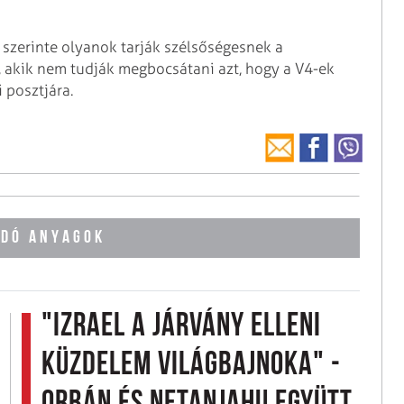
 szerinte olyanok tarják szélsőségesnek a
, akik nem tudják megbocsátani azt, hogy a V4-ek
 posztjára.
DÓ ANYAGOK
"Izrael a járvány elleni
küzdelem világbajnoka" -