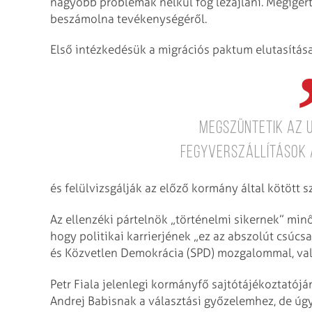
nagyobb problémák nélkül fog lezajlani. Megígér
beszámolna tevékenységéről.
Első intézkedésük a migrációs paktum elutasítása
megszüntetik az 
fegyverszállítások 
és felülvizsgálják az előző kormány által kötött 
Az ellenzéki pártelnök „történelmi sikernek” minő
hogy politikai karrierjének „ez az abszolút csúc
és Közvetlen Demokrácia (SPD) mozgalommal, vala
Petr Fiala jelenlegi kormányfő sajtótájékoztatójá
Andrej Babisnak a választási győzelemhez, de úgy