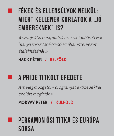
FÉKEK ÉS ELLENSÚLYOK NÉLKÜL:
MIÉRT KELLENEK KORLÁTOK A „JÓ
EMBEREKNEK” IS?
A szubjektív hangulatok és a racionális érvek
hiánya rossz tanácsadó az államszervezet
átalakításánál
»
HACK PÉTER
/
BELFÖLD
A PRIDE TITKOLT EREDETE
A melegmozgalom programját évtizedekkel
ezelőtt megírták
»
MORVAY PÉTER
/
KÜLFÖLD
PERGAMON ŐSI TITKA ÉS EURÓPA
SORSA