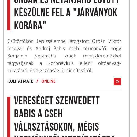
Orbán és Netanjahu együtt
készülne fel a "járványok
korára"
Csütörtökön Jeruzsálembe látogatott Orbán Viktor
magyar és Andrej Babis cseh kormányfő, hogy
Benjamin Netanjahu izraeli miniszterelnökkel
tárgyaljanak a koronavírus elleni oltóanyag-
kutatásról és a gazdaság újraindításáról.
KULIFAI MÁTÉ
/
ONLINE
Vereséget szenvedett
Babis a cseh
választásokon, mégis