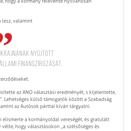
te, hogy a kormány félévente nyilvánosan
 lesz, valamint
Ukrajnának nyújtott
állami finanszírozását,
szerződéseket.
sítette az ANO választási eredményét, s kijelentette,
sa”. Lehetséges külső támogatók között a Szabadság
mint az Autósok párttal kíván tárgyalni.
n elismerte a kormányoldal vereségét, és gratulált
 vélte, hogy választásokon „a szélsőséges és