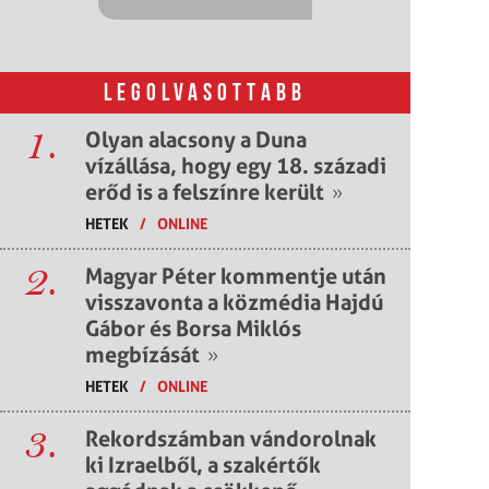
LEGOLVASOTTABB
1.
Olyan alacsony a Duna
vízállása, hogy egy 18. századi
erőd is a felszínre került
»
HETEK
/
ONLINE
2.
Magyar Péter kommentje után
visszavonta a közmédia Hajdú
Gábor és Borsa Miklós
megbízását
»
HETEK
/
ONLINE
3.
Rekordszámban vándorolnak
ki Izraelből, a szakértők