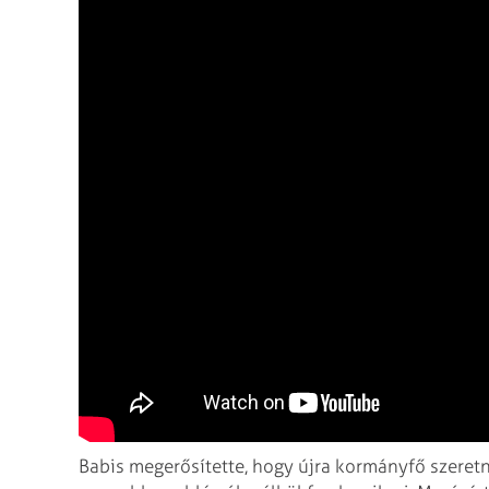
Babis megerősítette, hogy újra kormányfő szeretn