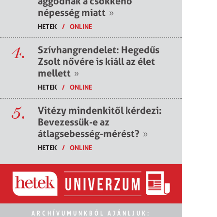
aggódnak a csökkenő
népesség miatt
»
HETEK
/
ONLINE
4.
Szívhangrendelet: Hegedűs
Zsolt nővére is kiáll az élet
mellett
»
HETEK
/
ONLINE
5.
Vitézy mindenkitől kérdezi:
Bevezessük-e az
átlagsebesség-mérést?
»
HETEK
/
ONLINE
ARCHÍVUMUNKBÓL AJÁNLJUK: