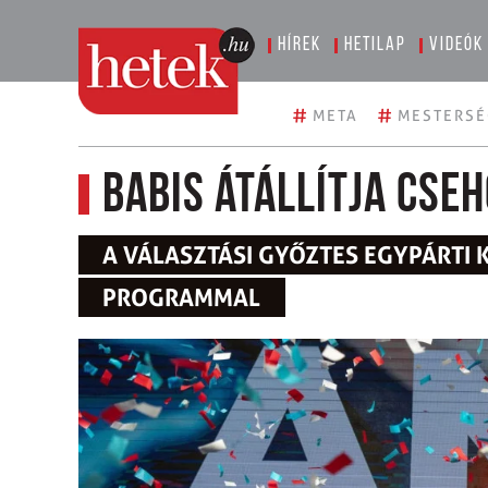
Hírek
Hetilap
Videók
#
#
META
MESTERSÉ
Babis átállítja Cse
A VÁLASZTÁSI GYŐZTES EGYPÁRTI 
PROGRAMMAL