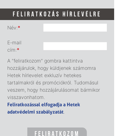
FELIRATKOZÁS HÍRLEVÉLRE
Név:
*
E-mail
cím:
*
A "feliratkozom" gombra kattintva
hozzájárulok, hogy küldjenek számomra
Hetek hírlevelet exkluzív hetekes
tartalmakról és promóciókról. Tudomásul
veszem, hogy hozzájárulásomat bármikor
visszavonhatom.
Feliratkozással elfogadja a Hetek
adatvédelmi szabályzatát
.