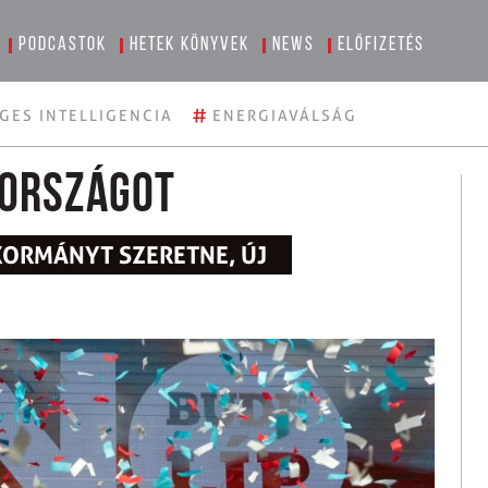
Podcastok
Hetek könyvek
News
Előfizetés
#
GES INTELLIGENCIA
ENERGIAVÁLSÁG
hországot
KORMÁNYT SZERETNE, ÚJ