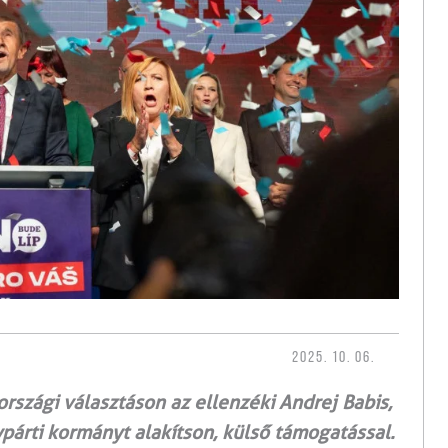
2025. 10. 06.
rszági választáson az ellenzéki Andrej Babis,
párti kormányt alakítson, külső támogatással.