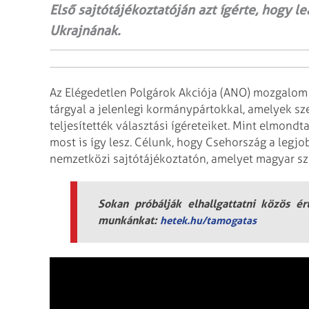
Első sajtótájékoztatóján azt ígérte, hogy l
Ukrajnának.
Az Elégedetlen Polgárok Akciója (ANO) mozgalom v
tárgyal a jelenlegi kormánypártokkal, amelyek sz
teljesítették választási ígéreteiket. Mint elmondta
most is így lesz. Célunk, hogy Csehország a legjo
nemzetközi sajtótájékoztatón, amelyet magyar sz
Sokan próbálják elhallgattatni közös é
munkánkat:
hetek.hu/tamogatas