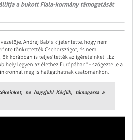
eállítja a bukott Fiala-kormány támogatását
ezetője, Andrej Babis kijelentette, hogy nem
erinte tönkretették Csehországot, és nem
, ők korábban is teljesítették az ígéreteinket. „Ez
bb hely legyen az élethez Európában" - szögezte le a
inkronnal meg is hallgathatnak csatornánkon.
rtékeinket, ne hagyjuk! Kérjük, támogassa a