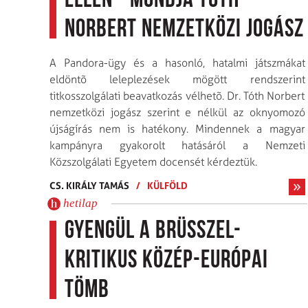
ellen - mondja Tóth
Norbert nemzetközi jogász
A Pandora-ügy és a hasonló, hatalmi játszmákat
eldöntõ leleplezések mögött rendszerint
titkosszolgálati beavatkozás vélhetõ. Dr. Tóth Norbert
nemzetközi jogász szerint e nélkül az oknyomozó
újságírás nem is hatékony. Mindennek a magyar
kampányra gyakorolt hatásáról a Nemzeti
Közszolgálati Egyetem docensét kérdeztük.
CS. KIRÁLY TAMÁS
/
KÜLFÖLD
hetilap
Gyengül a Brüsszel-
kritikus közép-európai
tömb