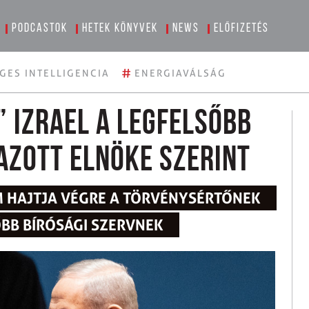
Podcastok
Hetek könyvek
News
Előfizetés
#
GES INTELLIGENCIA
ENERGIAVÁLSÁG
” Izrael a legfelsőbb
azott elnöke szerint
 HAJTJA VÉGRE A TÖRVÉNYSÉRTŐNEK
ŐBB BÍRÓSÁGI SZERVNEK