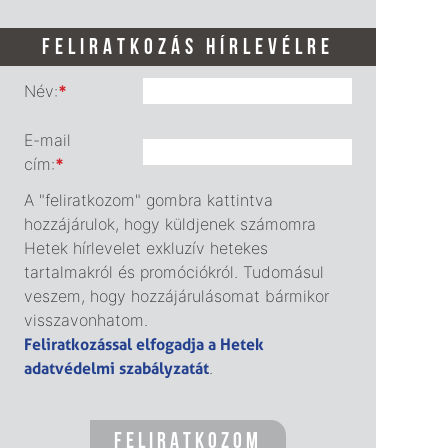
FELIRATKOZÁS HÍRLEVÉLRE
Név:
*
E-mail
cím:
*
A "feliratkozom" gombra kattintva
hozzájárulok, hogy küldjenek számomra
Hetek hírlevelet exkluzív hetekes
tartalmakról és promóciókról. Tudomásul
veszem, hogy hozzájárulásomat bármikor
visszavonhatom.
Feliratkozással elfogadja a Hetek
adatvédelmi szabályzatát
.