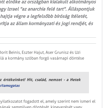
ott elnöke az országban kialakult alkotmányos
gy Izrael "az anarchia felé tart". Álláspontjuk
ajtja végre a legfelsőbb bíróság ítéletét,
ítja az állam kormányzati és jogi rendjét, és
rit Beinis, Eszter Hajut, Aser Grunisz és Uzi
 alá a kormány szóban forgó vasárnapi döntése
 értékeinket! Hit, család, nemzet - a Hetek
u/tamogatas
ilatkozatot fogadott el, amely szerint nem ismeri el
csának semmilyen döntését, kinevezését vagy