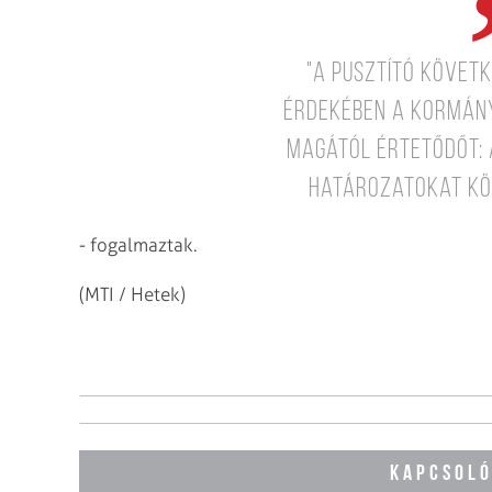
"A pusztító követ
érdekében a kormány
magától értetődőt: a
határozatokat kö
- fogalmaztak.
(MTI / Hetek)
KAPCSOLÓ