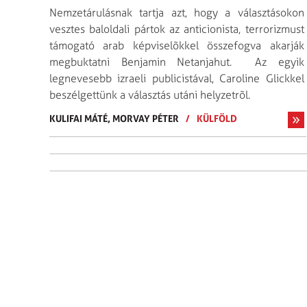
Nemzetárulásnak tartja azt, hogy a választásokon
vesztes baloldali pártok az anticionista, terrorizmust
támogató arab képviselõkkel összefogva akarják
megbuktatni Benjamin Netanjahut. Az egyik
legnevesebb izraeli publicis­tával, Caroline Glickkel
beszélgettünk a választás utáni helyzetrõl.
KULIFAI MÁTÉ,
MORVAY PÉTER
/
KÜLFÖLD