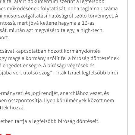
r által aláírt dokumentum szerint a legfelsőbb
nács működésének folytatását, noha tagjainak száma
i műsorszolgáltatási hatóságról szóló törvénnyel. A
tossá, mert jóvá kellene hagynia a 13-as
sát, miután azt megvásárolta egy, a high-tech
ort.
ácsával kapcsolatban hozott kormánydöntés
hogy maga a kormány szólít fel a bíróság döntéseinek
i engedetlenségre. A bírósági végzések és
ba vert utolsó szög" - írták Izrael legfelsőbb bírói
ormányzati és jogi rendjét, anarchiához vezet, és
ben összpontosítja. Ilyen körülmények között nem
tték hozzá.
letben tartja a legfelsőbb bíróság döntéseit.