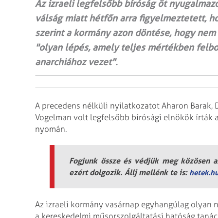
Az izraeli legfelsőbb bíróság öt nyugalmaz
válság miatt hétfőn arra figyelmeztetett, ho
szerint a kormány azon döntése, hogy nem h
"olyan lépés, amely teljes mértékben felbor
anarchiához vezet".
A precedens nélküli nyilatkozatot Aharon Barak, Do
Vogelman volt legfelsőbb bírósági elnökök írták
nyomán.
Fogjunk össze és védjük meg közösen az
ezért dolgozik. Állj mellénk te is:
hetek.h
Az izraeli kormány vasárnap egyhangúlag olyan ny
a kereskedelmi műsorszolgáltatási hatóság taná