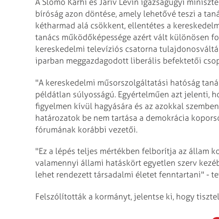
A Slomo Karhi és Jarív Levin igazságügyi miniszte
bíróság azon döntése, amely lehetővé teszi a ta
kétharmad alá csökkent, ellentétes a kereskedelm
tanács működőképessége azért vált különösen fon
kereskedelmi televíziós csatorna tulajdonosváltá
iparban meggazdagodott liberális befektetői csop
"A kereskedelmi műsorszolgáltatási hatóság tan
példátlan súlyosságú. Egyértelműen azt jelenti, 
figyelmen kívül hagyására és az azokkal szemben
határozatok be nem tartása a demokrácia koporsójá
fórumának korábbi vezetői.
"Ez a lépés teljes mértékben felborítja az állam k
valamennyi állami hatáskört egyetlen szerv kezé
lehet rendezett társadalmi életet fenntartani" - te
Felszólították a kormányt, jelentse ki, hogy tiszte