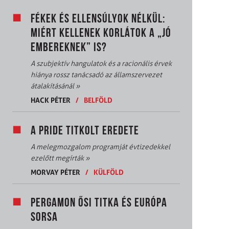
FÉKEK ÉS ELLENSÚLYOK NÉLKÜL:
MIÉRT KELLENEK KORLÁTOK A „JÓ
EMBEREKNEK” IS?
A szubjektív hangulatok és a racionális érvek
hiánya rossz tanácsadó az államszervezet
átalakításánál
»
HACK PÉTER
/
BELFÖLD
A PRIDE TITKOLT EREDETE
A melegmozgalom programját évtizedekkel
ezelőtt megírták
»
MORVAY PÉTER
/
KÜLFÖLD
PERGAMON ŐSI TITKA ÉS EURÓPA
SORSA