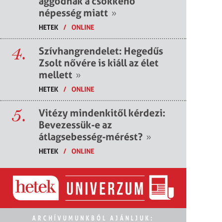
aggódnak a csökkenő
népesség miatt
»
HETEK
/
ONLINE
4.
Szívhangrendelet: Hegedűs
Zsolt nővére is kiáll az élet
mellett
»
HETEK
/
ONLINE
5.
Vitézy mindenkitől kérdezi:
Bevezessük-e az
átlagsebesség-mérést?
»
HETEK
/
ONLINE
ARCHÍVUMUNKBÓL AJÁNLJUK: