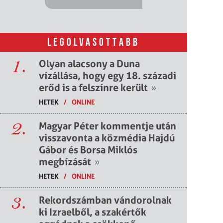
LEGOLVASOTTABB
1.
Olyan alacsony a Duna
vízállása, hogy egy 18. századi
erőd is a felszínre került
»
HETEK
/
ONLINE
2.
Magyar Péter kommentje után
visszavonta a közmédia Hajdú
Gábor és Borsa Miklós
megbízását
»
HETEK
/
ONLINE
3.
Rekordszámban vándorolnak
ki Izraelből, a szakértők