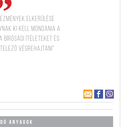
kezmények elkerülése
nak ki kell mondania a
 bírósági ítéleteket és
telező végrehajtani"
DÓ ANYAGOK