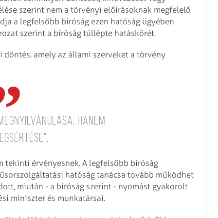
élése szerint nem a törvényi előírásoknak megfelelő
dja a legfelsőbb bíróság ezen hatóság ügyében
zat szerint a bíróság túllépte hatáskörét.
i döntés, amely az állami szerveket a törvény
 megnyilvánulása, hanem
egsértése",
m tekinti érvényesnek. A legfelsőbb bíróság
műsorszolgáltatási hatóság tanácsa tovább működhet
ott, miután - a bíróság szerint - nyomást gyakorolt
si miniszter és munkatársai.