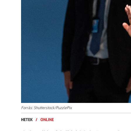
Forrás: Shutterstock/PuzzlePix
HETEK
/
ONLINE