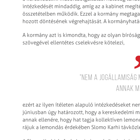
intézkedését mindaddig, amíg az a kabinet megít
összetételben működik. Ezzel a kormány megtaga
hozott döntésének végrehajtását. A kormányhatáro
A kormány azt is kimondta, hogy az olyan bíróság
szövegével ellentétes cselekvésre kötelezi,
"nem a jogállamiság
annak m
ezért az ilyen ítéleten alapuló intézkedéseket ne
júniusban úgy határozott, hogy a kereskedelmi 
annak ellenére, hogy hat tagja kollektíven lemond
rájuk a lemondás érdekében Slomo Karhi távközlé