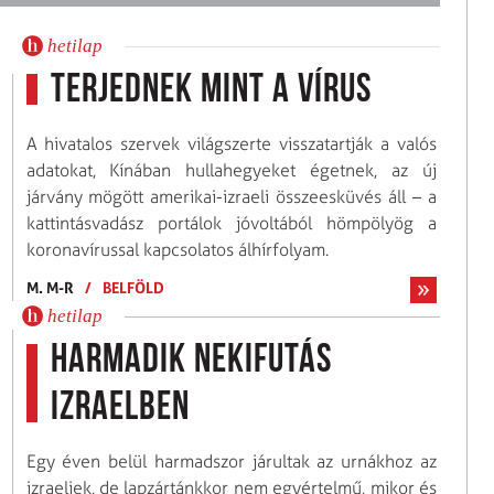
hetilap
Terjednek mint a vírus
A hivatalos szervek világszerte visszatartják a valós
adatokat, Kínában hullahegyeket égetnek, az új
járvány mögött amerikai-izraeli összeesküvés áll – a
kattintásvadász portálok jóvoltából hömpölyög a
korona­vírussal kapcsolatos álhírfolyam.
M. M-R
/
BELFÖLD
hetilap
Harmadik nekifutás
Izraelben
Egy éven belül harmadszor járultak az urnákhoz az
izraeliek, de lapzártánkkor nem egyértelmű, mikor és