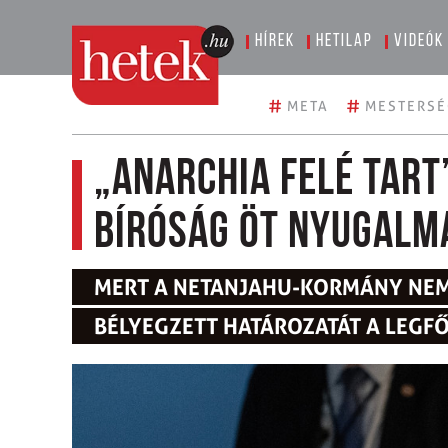
Hírek
Hetilap
Videók
#
#
META
MESTERSÉ
„Anarchia felé tart
bíróság öt nyugalm
MERT A NETANJAHU-KORMÁNY NEM
BÉLYEGZETT HATÁROZATÁT A LEGF