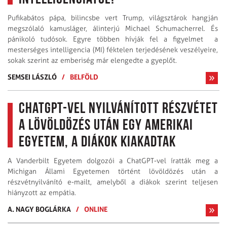
Pufikabátos pápa, bilincsbe vert Trump, világsztárok hangján
megszólaló kamusláger, álinterjú Michael Schumacherrel. És
pánikoló tudósok. Egyre többen hívják fel a figyelmet a
mesterséges intelligencia (MI) féktelen terjedésének veszélyeire,
sokak szerint az emberiség már elengedte a gyeplőt.
SEMSEI LÁSZLÓ
/
BELFÖLD
ChatGPT-vel nyilvánított részvétet
a lövöldözés után egy amerikai
egyetem, a diákok kiakadtak
A Vanderbilt Egyetem dolgozói a ChatGPT-vel íratták meg a
Michigan Állami Egyetemen történt lövöldözés után a
részvétnyilvánító e-mailt, amelyből a diákok szerint teljesen
hiányzott az empátia.
A. NAGY BOGLÁRKA
/
ONLINE