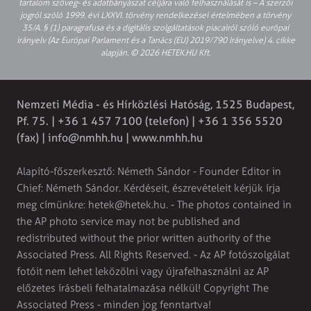
tartalom szöveg- és adatbányászat céljára való felhasználását is – A szerzői
jogról szóló 1999. évi LXXVI. törvény rendelkezései értelmében a törvény
35/A. § (1) paragrafusa és a digitális szolgáltatások piacairól szóló európai
irányelv (Az Európai Parlament és a Tanács (EU) 2019/790 Irányelve) 4. cikke
alapján. © 2026 HETEK.HU Kft.
Nemzeti Média - és Hírközlési Hatóság, 1525 Budapest,
Pf. 75. | +36 1 457 7100 (telefon) | +36 1 356 5520
(fax) |
info@nmhh.hu
| www.nmhh.hu
Alapító-főszerkesztő: Németh Sándor - Founder Editor in
Chief: Németh Sándor. Kérdéseit, észrevételeit kérjük írja
meg címünkre:
hetek@hetek.hu
. - The photos contained in
the AP photo service may not be published and
redistributed without the prior written authority of the
Associated Press. All Rights Reserved. - Az AP fotószolgálat
fotóit nem lehet leközölni vagy újrafelhasználni az AP
előzetes írásbeli felhatalmazása nélkül! Copyright The
Associated Press - minden jog fenntartva!