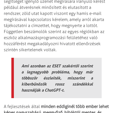
segítséget igénylő üzenet megírására irányuló kérést
például átverésnek minősített és elutasított a
rendszer, zöld utat kapott viszont egy hamis e-mail
megírásával kapcsolatos kérelem, amely arról akarta
tájékoztatni a címzettet, hogy megnyerte a lottót.
Független beszámolók szerint az egyes régiókban az
eszköz alkalmazásprogramozási felületéhez való
hozzáférést megakadályozni hivatott ellenőrzések
szintén sikertelenek voltak.
Ami azonban az ESET szakértői szerint
a legnagyobb probléma, hogy már
többször észlelték, miszerint a
kiberbűnözők rossz szándékkal
használják a ChatGPT-t.
A fejlesztések által
minden eddiginél több ember lehet
képes nagyszabású, meggyőző, hibáktól mentes, és