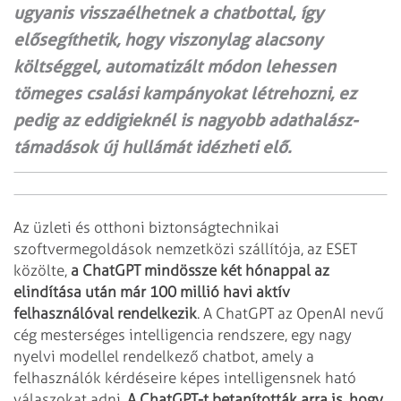
ugyanis visszaélhetnek a chatbottal, így
elősegíthetik, hogy viszonylag alacsony
költséggel, automatizált módon lehessen
tömeges csalási kampányokat létrehozni, ez
pedig az eddigieknél is nagyobb adathalász-
támadások új hullámát idézheti elő.
Az üzleti és otthoni biztonságtechnikai
szoftvermegoldások nemzetközi szállítója, az ESET
közölte,
a ChatGPT mindössze két hónappal az
elindítása után már 100 millió havi aktív
felhasználóval rendelkezik
. A ChatGPT az OpenAI nevű
cég mesterséges intelligencia rendszere, egy nagy
nyelvi modellel rendelkező chatbot, amely a
felhasználók kérdéseire képes intelligensnek ható
válaszokat adni.
A ChatGPT-t betanították arra is, hogy