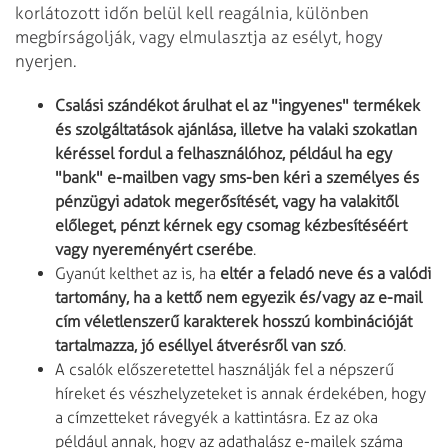
korlátozott időn belül kell reagálnia, különben
megbírságolják, vagy elmulasztja az esélyt, hogy
nyerjen.
Csalási szándékot árulhat el az "ingyenes" termékek
és szolgáltatások ajánlása, illetve ha valaki szokatlan
kéréssel fordul a felhasználóhoz, például ha egy
"bank" e-mailben vagy sms-ben kéri a személyes és
pénzügyi adatok megerősítését, vagy ha valakitől
előleget, pénzt kérnek egy csomag kézbesítéséért
vagy nyereményért cserébe
.
Gyanút kelthet az is, ha
eltér a feladó neve és a valódi
tartomány, ha a kettő nem egyezik és/vagy az e-mail
cím véletlenszerű karakterek hosszú kombinációját
tartalmazza, jó eséllyel átverésről van szó
.
A csalók előszeretettel használják fel a népszerű
híreket és vészhelyzeteket is annak érdekében, hogy
a címzetteket rávegyék a kattintásra. Ez az oka
például annak, hogy az adathalász e-mailek száma