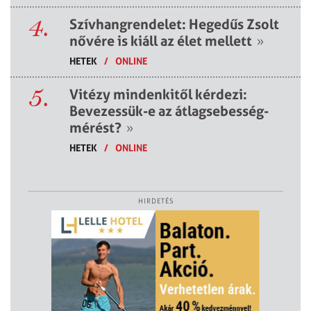
4.
Szívhangrendelet: Hegedűs Zsolt
nővére is kiáll az élet mellett
»
HETEK
/
ONLINE
5.
Vitézy mindenkitől kérdezi:
Bevezessük-e az átlagsebesség-
mérést?
»
HETEK
/
ONLINE
HIRDETÉS