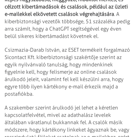
célzott kibertámadások és csalások, például az üzleti
e-mailekkel elkövetett csalások végrehajtására
. A
kiberbiztonsági vezetők többsége, 51 százaléka pedig
arra számít, hogy a ChatGPT segítségével egy éven
belül sikeres kibertámadást követnek el.
Csizmazia-Darab István, az ESET termékeit forgalmazó
Sicontact Kft. kiberbiztonsági szakértője szerint az
egyik nyilvánvaló tanulság, hogy mindenkinek
figyelnie kell, hogy felismerje az online csalások
árulkodó jeleit, valamint fel kell készülni arra, hogy
egyre több ilyen kártékony e-mail érkezik majd a
postafiókba.
A szakember szerint árulkodó jel lehet a kéretlen
kapcsolatfelvétel, mivel az adathalász levelek
általában váratlanul bukkannak fel. A csalók másik
módszere, hogy kártékony linkeket ágyaznak be, vagy
rosszindulatú fájlokat csatolnak az e-mailekhez, ezért