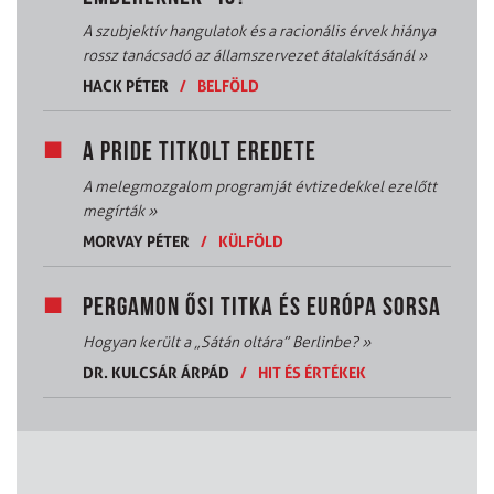
A szubjektív hangulatok és a racionális érvek hiánya
rossz tanácsadó az államszervezet átalakításánál
»
HACK PÉTER
/
BELFÖLD
A PRIDE TITKOLT EREDETE
A melegmozgalom programját évtizedekkel ezelőtt
megírták
»
MORVAY PÉTER
/
KÜLFÖLD
PERGAMON ŐSI TITKA ÉS EURÓPA SORSA
Hogyan került a „Sátán oltára” Berlinbe?
»
DR. KULCSÁR ÁRPÁD
/
HIT ÉS ÉRTÉKEK