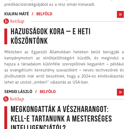
prédikációstratégiájából ez a rész simán kimaradt.
KULIFAI MÁTÉ
/
BELFÖLD
hetilap
Hazugságok kora – E heti
köszöntőnk
Miközben az Egyesült Államokban heteken belül berúgják a
kampánymotort az elnökjelöltségért küzdők, és megindul a
hajsza a társadalom különféle szereplőinek kegyeiért – például
az evangéliumi keresztény szavazókért – neves techvezérek és
jövőkutatók már arról beszélnek, hogy a 2024-es elnökválasztás
lehet az utolsó „emberi” választás az USA-ban.
SEMSEI LÁSZLÓ
/
BELFÖLD
hetilap
Megkongatták a vészharangot:
kell-e tartanunk a mesterséges
intelligenciától?