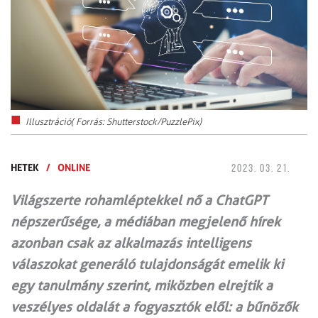
Illusztráció( Forrás: Shutterstock/PuzzlePix)
HETEK
/
ONLINE
2023. 03. 21.
Világszerte rohamléptekkel nő a ChatGPT
népszerűsége, a médiában megjelenő hírek
azonban csak az alkalmazás intelligens
válaszokat generáló tulajdonságát emelik ki
egy tanulmány szerint, miközben elrejtik a
veszélyes oldalát a fogyasztók elől: a bűnözők