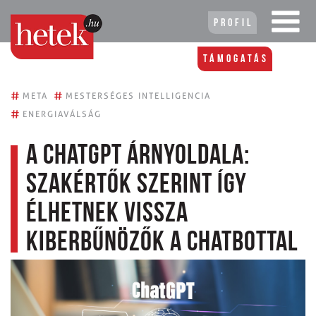
Profil
Támogatás
#
#
META
MESTERSÉGES INTELLIGENCIA
#
ENERGIAVÁLSÁG
A ChatGPT árnyoldala:
szakértők szerint így
élhetnek vissza
kiberbűnözők a chatbottal