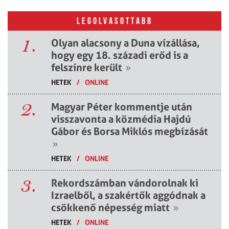
LEGOLVASOTTABB
1.
Olyan alacsony a Duna vízállása,
hogy egy 18. századi erőd is a
felszínre került
»
HETEK
/
ONLINE
2.
Magyar Péter kommentje után
visszavonta a közmédia Hajdú
Gábor és Borsa Miklós megbízását
»
HETEK
/
ONLINE
3.
Rekordszámban vándorolnak ki
Izraelből, a szakértők aggódnak a
csökkenő népesség miatt
»
HETEK
/
ONLINE