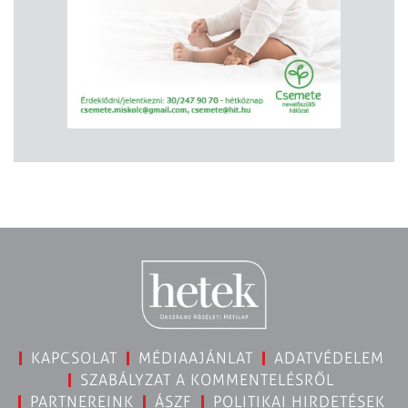
KAPCSOLAT
MÉDIAAJÁNLAT
ADATVÉDELEM
SZABÁLYZAT A KOMMENTELÉSRŐL
PARTNEREINK
ÁSZF
POLITIKAI HIRDETÉSEK