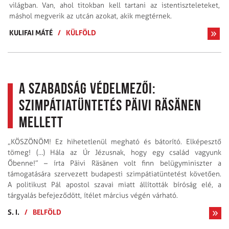
világban. Van, ahol titokban kell tartani az istentiszteleteket,
máshol megverik az utcán azokat, akik megtérnek.
KULIFAI MÁTÉ
/
KÜLFÖLD
A szabadság védelmezői:
Szimpátiatüntetés Päivi Räsänen
mellett
„KÖSZÖNÖM! Ez hihetetlenül megható és bátorító. Elképesztő
tömeg! (…) Hála az Úr Jézusnak, hogy egy család vagyunk
Őbenne!” – írta Päivi Räsänen volt finn belügyminiszter a
támogatására szervezett budapesti szimpátiatüntetést követően.
A politikust Pál apostol szavai miatt állították bíróság elé, a
tárgyalás befejeződött, ítélet március végén várható.
S. I.
/
BELFÖLD