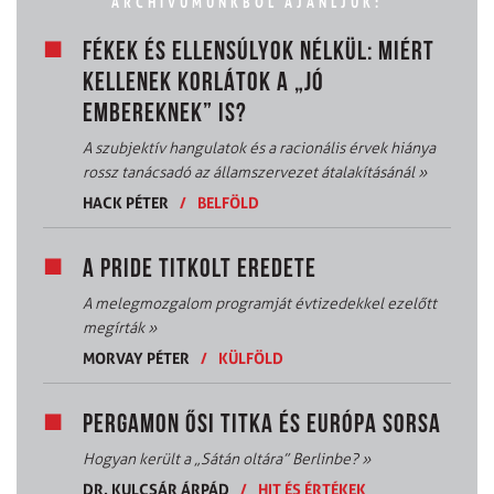
ARCHÍVUMUNKBÓL AJÁNLJUK:
FÉKEK ÉS ELLENSÚLYOK NÉLKÜL: MIÉRT
KELLENEK KORLÁTOK A „JÓ
EMBEREKNEK” IS?
A szubjektív hangulatok és a racionális érvek hiánya
rossz tanácsadó az államszervezet átalakításánál
»
HACK PÉTER
/
BELFÖLD
A PRIDE TITKOLT EREDETE
A melegmozgalom programját évtizedekkel ezelőtt
megírták
»
MORVAY PÉTER
/
KÜLFÖLD
PERGAMON ŐSI TITKA ÉS EURÓPA SORSA
Hogyan került a „Sátán oltára” Berlinbe?
»
DR. KULCSÁR ÁRPÁD
/
HIT ÉS ÉRTÉKEK