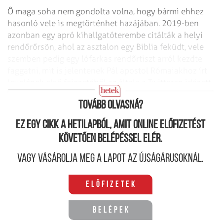
Ő maga soha nem gondolta volna, hogy bármi ehhez
hasonló vele is megtörténhet hazájában. 2019-ben
azonban egy apró kihallgatóterembe citálták a helyi
rendőr­őrsön, ahol az asztalon egy Biblia feküdt, vele
szemben pedig egy lófarkas rendőrtiszt arról kezdte
faggatni, mit is jelentenek Pál apostol Rómaiakhoz írt
levelének első fejezetéből az általa a Twitteren idézett
szakaszok.
Tovább olvasná?
Ez egy cikk a hetilapból, amit online előfizetést
követően belépéssel elér.
Vagy vásárolja meg a lapot az újságárusoknál.
Előfizetek
Belépek