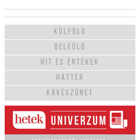
KÜLFÖLD
BELFÖLD
HIT ÉS ÉRTÉKEK
HÁTTÉR
KÁVÉSZÜNET