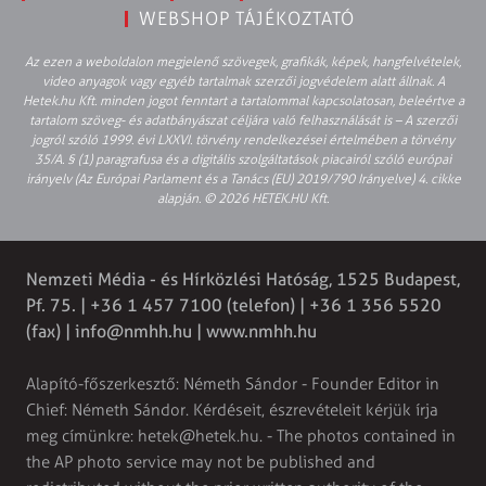
WEBSHOP TÁJÉKOZTATÓ
Az ezen a weboldalon megjelenő szövegek, grafikák, képek, hangfelvételek,
video anyagok vagy egyéb tartalmak szerzői jogvédelem alatt állnak. A
Hetek.hu Kft. minden jogot fenntart a tartalommal kapcsolatosan, beleértve a
tartalom szöveg- és adatbányászat céljára való felhasználását is – A szerzői
jogról szóló 1999. évi LXXVI. törvény rendelkezései értelmében a törvény
35/A. § (1) paragrafusa és a digitális szolgáltatások piacairól szóló európai
irányelv (Az Európai Parlament és a Tanács (EU) 2019/790 Irányelve) 4. cikke
alapján. © 2026 HETEK.HU Kft.
Nemzeti Média - és Hírközlési Hatóság, 1525 Budapest,
Pf. 75. | +36 1 457 7100 (telefon) | +36 1 356 5520
(fax) |
info@nmhh.hu
| www.nmhh.hu
Alapító-főszerkesztő: Németh Sándor - Founder Editor in
Chief: Németh Sándor. Kérdéseit, észrevételeit kérjük írja
meg címünkre:
hetek@hetek.hu
. - The photos contained in
the AP photo service may not be published and