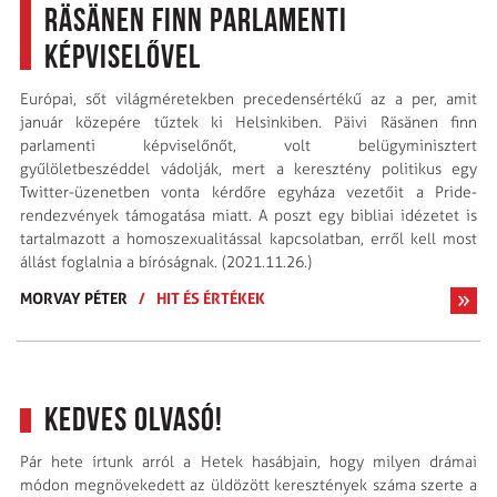
Räsänen finn parlamenti
képviselővel
Európai, sőt világméretekben precedensértékű az a per, amit
január közepére tűztek ki Helsinkiben. Päivi Räsänen finn
parlamenti képviselőnőt, volt belügyminisztert
gyűlöletbeszéddel vádolják, mert a keresztény politikus egy
Twitter-üzenetben vonta kérdőre egyháza vezetőit a Pride-
rendezvények támogatása miatt. A poszt egy bibliai idézetet is
tartalmazott a homoszexualitással kapcsolatban, erről kell most
állást foglalnia a bíróságnak. (2021.11.26.)
MORVAY PÉTER
/
HIT ÉS ÉRTÉKEK
Kedves Olvasó!
Pár hete írtunk arról a Hetek hasábjain, hogy milyen drámai
módon megnövekedett az üldözött keresztények száma szerte a