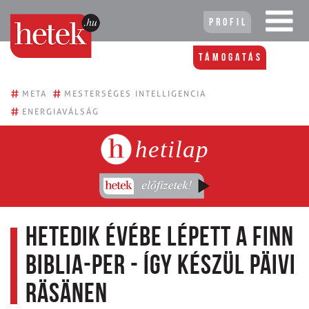
Profil
Támogatás
#
#
META
MESTERSÉGES INTELLIGENCIA
#
ENERGIAVÁLSÁG
hetilap
Hetedik évébe lépett a finn
Biblia-per - így készül Päivi
Räsänen