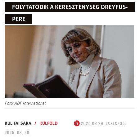
FOLYTATÓDIK A KERESZTÉNYSÉG DREYFUS-
PERE
Fotó: ADF International
KULIFAI SÁRA
/
KÜLFÖLD
2025.08.29. (XXIX/35)
2025. 08. 28.