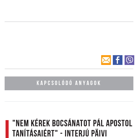
KAPCSOLÓDÓ ANYAGOK
"Nem kérek bocsánatot Pál apostol
tanításaiért" - Interjú Päivi