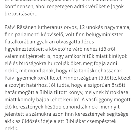
kontinensen, ahol rengetegen adták vérüket e jogok
biztosításáért.
Päivi Räsänen lutheránus orvos, 12 unokás nagymama,
finn parlamenti képviselő, volt finn belügyminiszter
fiatalkorában gyakran olvasgatta Jézus
figyelmeztetéseit a követőire váró nehéz időkről,
valamint ígéreteit is, hogy amikor hitük miatt királyok
elé és bíróságokra hurcolják őket, meg fogja adni
nekik, mit mondjanak, hogy róla tanúskodhassanak.
Päivi gyermekkorát Kelet-Finnországban töltötte, közel
a szovjet határhoz. Jól tudta, hogy a szigorúan őrzött
határ mögött a Biblia tiltott könyv, melynek birtoklása
miatt komoly bajba lehet kerülni. A vasfüggöny mögött
élő keresztények később elmondták neki, mennyit
jelentett a számukra azon finn keresztények segítsége,
akik az üldözés ideje alatt Bibliákat csempésztek
nekik.