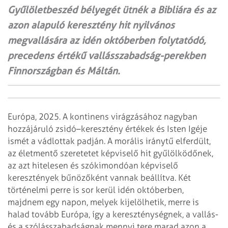
Gyűlöletbeszéd bélyegét ütnék a Bibliára és az
azon alapuló keresztény hit nyilvános
megvallására az idén októberben folytatódó,
precedens értékű vallásszabadság-perekben
Finnországban és Máltán.
Európa, 2025. A kontinens virágzásához nagyban
hozzájáruló zsidó–keresztény értékek és Isten Igéje
ismét a vádlottak padján. A morális iránytű elferdült,
az életmentő szeretetet képviselő hit gyűlölködőnek,
az azt hitelesen és szókimondóan képviselő
keresztények bűnözőként vannak beállítva. Két
történelmi perre is sor kerül idén októberben,
majdnem egy napon, melyek kijelölhetik, merre is
halad tovább Európa, így a kereszténységnek, a vallás-
és a szólásszabadságnak mennyi tere marad azon a