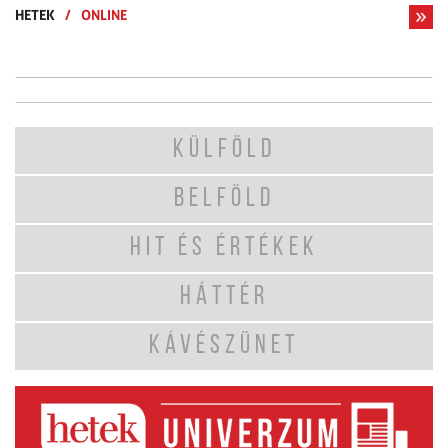
HETEK
/
ONLINE
KÜLFÖLD
BELFÖLD
HIT ÉS ÉRTÉKEK
HÁTTÉR
KÁVÉSZÜNET