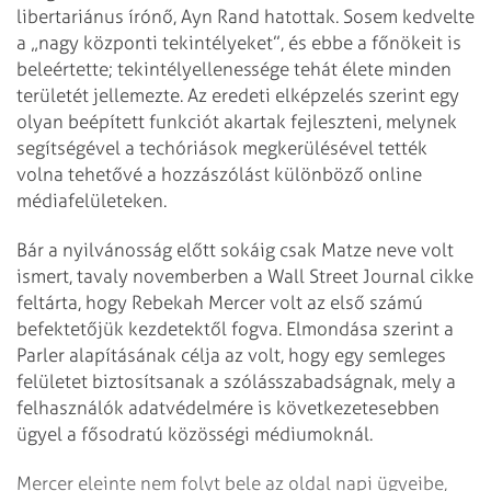
libertariánus írónő, Ayn Rand hatottak. Sosem kedvelte
a „nagy központi tekintélyeket”, és ebbe a főnökeit is
beleértette; tekintélyellenessége tehát élete minden
területét jellemezte. Az eredeti elképzelés szerint egy
olyan beépített funkciót akartak fejleszteni, melynek
segítségével a techóriások megkerülésével tették
volna tehetővé a hozzászólást különböző online
médiafelületeken.
Bár a nyilvánosság előtt sokáig csak Matze neve volt
ismert, tavaly novemberben a Wall Street Journal cikke
feltárta, hogy Rebekah Mercer volt az első számú
befektetőjük kezdetektől fogva. Elmondása szerint a
Parler alapításának célja az volt, hogy egy semleges
felületet biztosítsanak a szólásszabadságnak, mely a
felhasználók adatvédelmére is következetesebben
ügyel a fősodratú közösségi médiumoknál.
Mercer eleinte nem folyt bele az oldal napi ügyeibe,