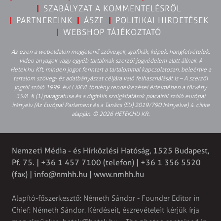
SZABÁLYZAT A KOMMENTELÉSRŐL
PARTNEREINK
ÁSZF
POLITIKAI HIRDETÉSEK
WEBSHOP TÁJÉKOZTATÓ
Az ezen a weboldalon megjelenő szövegek, grafikák, képek, hangfelvételek,
video anyagok vagy egyéb tartalmak szerzői jogvédelem alatt állnak. A
Hetek.hu Kft. minden jogot fenntart a tartalommal kapcsolatosan, beleértve a
tartalom szöveg- és adatbányászat céljára való felhasználását is – A szerzői
jogról szóló 1999. évi LXXVI. törvény rendelkezései értelmében a törvény
35/A. § (1) paragrafusa és a digitális szolgáltatások piacairól szóló európai
irányelv (Az Európai Parlament és a Tanács (EU) 2019/790 Irányelve) 4. cikke
alapján. © 2026 HETEK.HU Kft.
Nemzeti Média - és Hírközlési Hatóság, 1525 Budapest,
Pf. 75. | +36 1 457 7100 (telefon) | +36 1 356 5520
(fax) |
info@nmhh.hu
| www.nmhh.hu
Alapító-főszerkesztő: Németh Sándor - Founder Editor in
Chief: Németh Sándor. Kérdéseit, észrevételeit kérjük írja