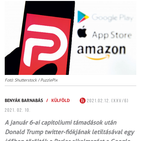
Fotó: Shutterstock / PuzzlePix
BENYÁK BARNABÁS
/
KÜLFÖLD
2021.02.12. (XXV/6)
2021. 02. 10.
A január 6-ai capitoliumi támadások után
Donald Trump twitter-fiókjának letiltásával egy