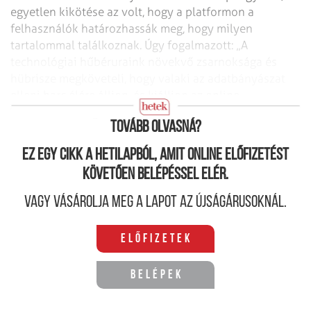
egyetlen kikötése az volt, hogy a platformon a
felhasználók határozhassák meg, hogy milyen
tartalommal találkoznak. Úgy fogalmazott: „A
technológiai hűbér­uraink növekvő zsarnoksága és
hübrisze megköveteli, hogy valaki az adatbányászat
elleni harc élére álljon, és kiálljon az online
szólásszabadság védelme mellett.”
Tovább olvasná?
Ez egy cikk a hetilapból, amit online előfizetést
követően belépéssel elér.
Vagy vásárolja meg a lapot az újságárusoknál.
Előfizetek
Belépek