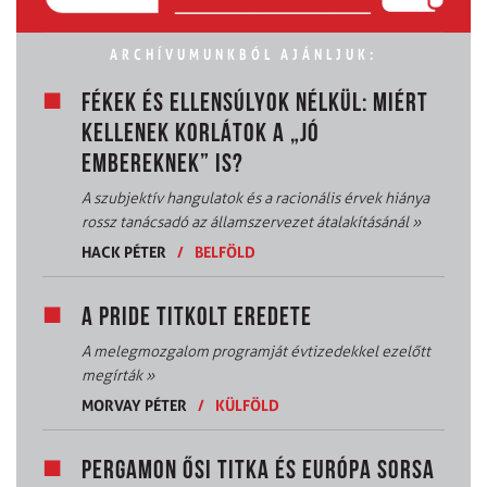
ARCHÍVUMUNKBÓL AJÁNLJUK:
FÉKEK ÉS ELLENSÚLYOK NÉLKÜL: MIÉRT
KELLENEK KORLÁTOK A „JÓ
EMBEREKNEK” IS?
A szubjektív hangulatok és a racionális érvek hiánya
rossz tanácsadó az államszervezet átalakításánál
»
HACK PÉTER
/
BELFÖLD
A PRIDE TITKOLT EREDETE
A melegmozgalom programját évtizedekkel ezelőtt
megírták
»
MORVAY PÉTER
/
KÜLFÖLD
PERGAMON ŐSI TITKA ÉS EURÓPA SORSA