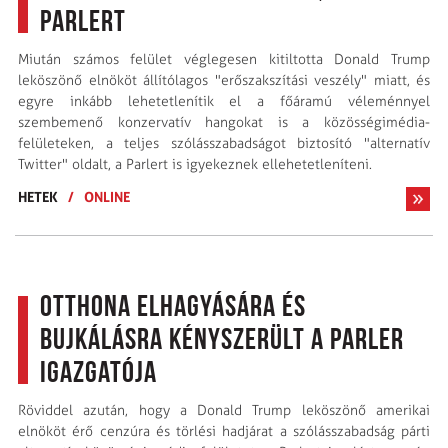
Parlert
Miután számos felület véglegesen kitiltotta Donald Trump
leköszönő elnököt állítólagos "erőszakszítási veszély" miatt, és
egyre inkább lehetetlenítik el a főáramú véleménnyel
szembemenő konzervatív hangokat is a közösségimédia-
felületeken, a teljes szólásszabadságot biztosító "alternatív
Twitter" oldalt, a Parlert is igyekeznek ellehetetleníteni.
HETEK
/
ONLINE
Otthona elhagyására és
bujkálásra kényszerült a Parler
igazgatója
Röviddel azután, hogy a Donald Trump leköszönő amerikai
elnököt érő cenzúra és törlési hadjárat a szólásszabadság párti