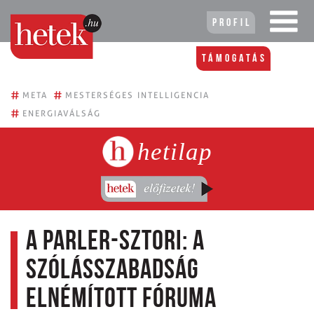
Profil
Támogatás
#
#
META
MESTERSÉGES INTELLIGENCIA
#
ENERGIAVÁLSÁG
hetilap
A Parler-sztori: a
szólásszabadság
elnémított fóruma