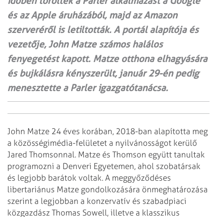
időben törölték a Parler alkalmazást a Google
és az Apple áruházából, majd az Amazon
szerveréről is letiltották. A portál alapítója és
vezetője, John Matze számos halálos
fenyegetést kapott. Matze otthona elhagyására
és bujkálásra kényszerült, január 29-én pedig
menesztette a Parler igazgatótanácsa.
John Matze 24 éves korában, 2018-ban alapította meg
a közösségimédia-felületet a nyilvánosságot kerülő
Jared Thomsonnal. Matze és Thomson együtt tanultak
programozni a Denveri Egyetemen, ahol szobatársak
és legjobb barátok voltak. A meggyőződéses
libertariánus Matze gondolkozására önmeghatározása
szerint a legjobban a konzervatív és szabadpiaci
közgazdász Thomas Sowell, illetve a klasszikus