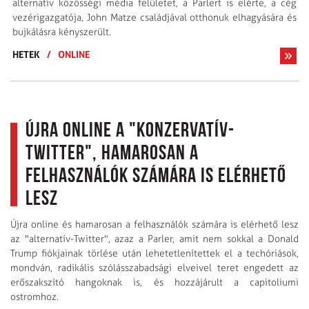
alternatív közösségi média felületet, a Parlert is elérte, a cég
vezérigazgatója, John Matze családjával otthonuk elhagyására és
bujkálásra kényszerült.
HETEK
/
ONLINE
Újra online a "konzervatív-
Twitter", hamarosan a
felhasználók számára is elérhető
lesz
Újra online és hamarosan a felhasználók számára is elérhető lesz
az "alternatív-Twitter", azaz a Parler, amit nem sokkal a Donald
Trump fiókjainak törlése után lehetetlenítettek el a techóriások,
mondván, radikális szólásszabadsági elveivel teret engedett az
erőszakszító hangoknak is, és hozzájárult a capitoliumi
ostromhoz.