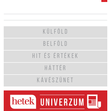
KÜLFÖLD
BELFÖLD
HIT ÉS ÉRTÉKEK
HÁTTÉR
KÁVÉSZÜNET