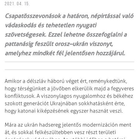
2021. 04. 15.
Csapatösszevonások a határon, népirtással való
vádaskodás és tehetetlen nyugati
szövetségesek. Ezzel lehetne összefoglalni a
pattanásig feszült orosz–ukrán viszonyt,
amelyhez mindkét fél jelentősen hozzájárul.
Amikor a délszláv háború véget ért, reménykedtünk,
hogy térségünket a jövőben elkerülik majd a fegyveres
konfliktusok. A viszonylagos nyugalomhoz és békéhez
szokott generációt Ukrajnában sokkhatásként érte,
hogy ka­tonai kiképzésének egyszer hasznát veszi.
Mára az ukrán hadsereg jelentős modernizáción ment
át, és sokkal felkészültebben vesz részt területi