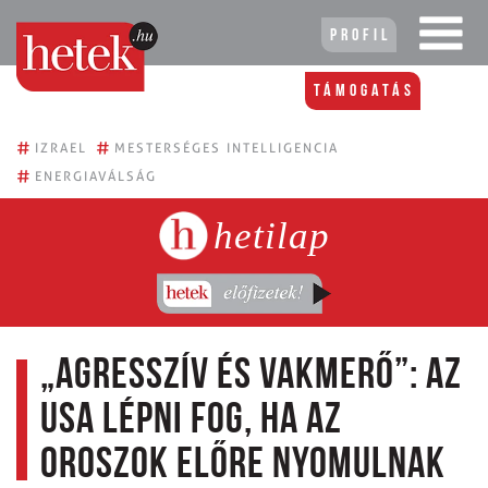
Profil
Támogatás
#
#
IZRAEL
MESTERSÉGES INTELLIGENCIA
#
ENERGIAVÁLSÁG
hetilap
„Agresszív és vakmerő”: az
USA lépni fog, ha az
oroszok előre nyomulnak