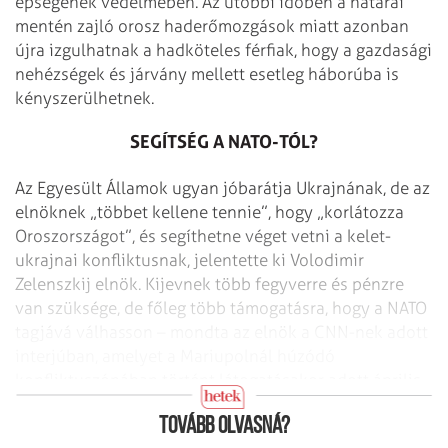
épségének védelmében. Az utóbbi időben a határai
mentén zajló orosz haderőmozgások miatt azonban
újra izgulhatnak a hadköteles férfiak, hogy a gazdasági
nehézségek és járvány mellett esetleg háborúba is
kényszerülhetnek.
SEGÍTSÉG A NATO-TÓL?
Az Egyesült Államok ugyan jóbarátja Ukrajnának, de az
elnöknek „többet kellene tennie”, hogy „korlátozza
Oroszországot”, és segíthetne véget vetni a kelet-
ukrajnai konfliktusnak, jelentette ki Volodimir
Zelenszkij elnök. Kijevnek több fegyverre és pénzre
van szüksége, de főleg több támogatásra, hogy a NATO
tagjává válhasson – mondta az elnök a CNN-nek adott
interjúban, amelyet a Mariupolnál húzódó
konfliktuszónában történt látogatásakor adott április
12-én.
Tovább olvasná?