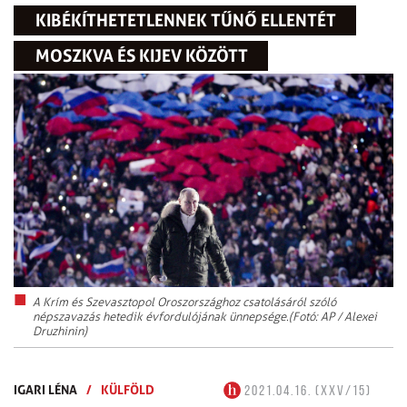
KIBÉKÍTHETETLENNEK TŰNŐ ELLENTÉT
MOSZKVA ÉS KIJEV KÖZÖTT
A Krím és Szevasztopol Oroszországhoz csatolásáról szóló
népszavazás hetedik évfordulójának ünnepsége.(Fotó: AP / Alexei
Druzhinin)
IGARI LÉNA
/
KÜLFÖLD
2021.04.16. (XXV/15)