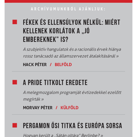
ARCHÍVUMUNKBÓL AJÁNLJUK:
FÉKEK ÉS ELLENSÚLYOK NÉLKÜL: MIÉRT
KELLENEK KORLÁTOK A „JÓ
EMBEREKNEK” IS?
A szubjektív hangulatok és a racionális érvek hiánya
rossz tanácsadó az államszervezet átalakításánál
»
HACK PÉTER
/
BELFÖLD
A PRIDE TITKOLT EREDETE
A melegmozgalom programját évtizedekkel ezelőtt
megírták
»
MORVAY PÉTER
/
KÜLFÖLD
PERGAMON ŐSI TITKA ÉS EURÓPA SORSA
Hogyan került a „Sátán oltára” Berlinbe?
»