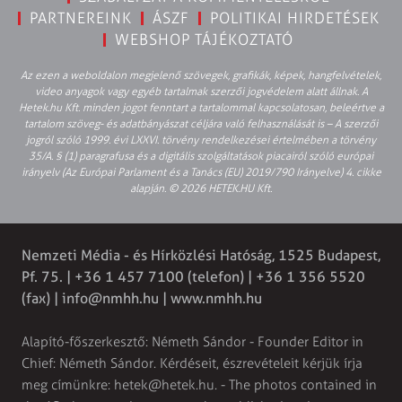
PARTNEREINK
ÁSZF
POLITIKAI HIRDETÉSEK
WEBSHOP TÁJÉKOZTATÓ
Az ezen a weboldalon megjelenő szövegek, grafikák, képek, hangfelvételek,
video anyagok vagy egyéb tartalmak szerzői jogvédelem alatt állnak. A
Hetek.hu Kft. minden jogot fenntart a tartalommal kapcsolatosan, beleértve a
tartalom szöveg- és adatbányászat céljára való felhasználását is – A szerzői
jogról szóló 1999. évi LXXVI. törvény rendelkezései értelmében a törvény
35/A. § (1) paragrafusa és a digitális szolgáltatások piacairól szóló európai
irányelv (Az Európai Parlament és a Tanács (EU) 2019/790 Irányelve) 4. cikke
alapján. © 2026 HETEK.HU Kft.
Nemzeti Média - és Hírközlési Hatóság, 1525 Budapest,
Pf. 75. | +36 1 457 7100 (telefon) | +36 1 356 5520
(fax) |
info@nmhh.hu
| www.nmhh.hu
Alapító-főszerkesztő: Németh Sándor - Founder Editor in
Chief: Németh Sándor. Kérdéseit, észrevételeit kérjük írja
meg címünkre:
hetek@hetek.hu
. - The photos contained in