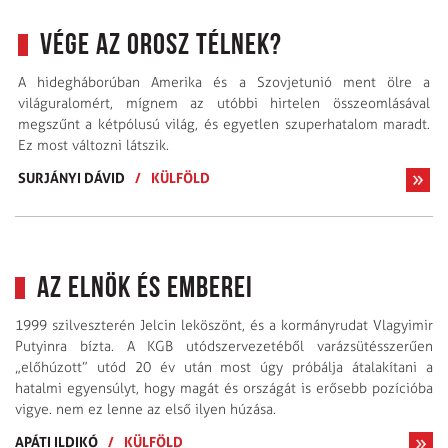
Vége az orosz télnek?
A hidegháborúban Amerika és a Szovjetunió ment ölre a
világuralomért, mígnem az utóbbi hirtelen összeomlásával
megszűnt a kétpólusú világ, és egyetlen szuperhatalom maradt.
Ez most változni látszik.
SURJÁNYI DÁVID
/
KÜLFÖLD
Az elnök és emberei
1999 szilveszterén Jelcin leköszönt, és a kormányrudat Vlagyimir
Putyinra bízta. A KGB utódszervezetéből varázs­ütésszerűen
„előhúzott” utód 20 év után most úgy próbálja átalakítani a
hatalmi egyensúlyt, hogy magát és országát is erősebb pozícióba
vigye. nem ez lenne az első ilyen húzása.
APÁTI ILDIKÓ
/
KÜLFÖLD