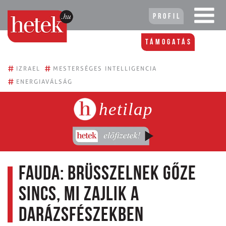
Profil
Támogatás
#
#
IZRAEL
MESTERSÉGES INTELLIGENCIA
#
ENERGIAVÁLSÁG
hetilap
Fauda: Brüsszelnek gőze
sincs, mi zajlik a
darázsfészekben