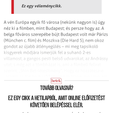
Ez egy véleménycikk.
A vén Európa egyik fő városa (nekünk nagyon is) úgy
néz ki a filmben, mint Budapest; és persze hogy az. A
belga főváros szerepébe bújt Budapest volt már Párizs
(München c. film) és Moszkva (Die Hard 5), nem okoz
gondot az újabb átlényegülés – mi meg tapsikoló
kisgyerek módjára ismerjük fel a suhanó 2-es
villamost, a gangos pesti belső udvarokat, az Andrássy
utat, s még azt a tömbházat is, ami a filmbeli felirat
szerint: „Shin Bet-létesítmény”. Hogy ez hozzátesz-e
valamit az élményhez? Sokunknak bizonyára igen; ott
vagyunk valamiképp egy világhírű projektben.
Tovább olvasná?
Ez egy cikk a hetilapból, amit online előfizetést
követően belépéssel elér.