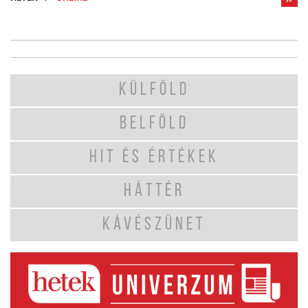
KÜLFÖLD
BELFÖLD
HIT ÉS ÉRTÉKEK
HÁTTÉR
KÁVÉSZÜNET