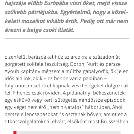
hajszája előbb Európába viszi őket, majd vissza
szűkebb pátriájukba. Egyértelmű, hogy a közel-
keleti mozaikot inkább értik. Pedig ott már nem
érezni a belga csoki illatát.
E zenfelül barázdákat húz az arcokra a századon át
görgetett sokféle feszültség. Doron, Nurit és persze
Ayoub kapitány mégsem a múltba gabalyodik, ők jelen
idős alakok, akik – ez benne van a pakliban –
folytonosan sebeket kapnak, veszteségeket dolgoznak
fel. Pihenés csak röviden. A pillanatnyi békeszünetek;
egy esküvő vagy kerti sütögetés mindössze epizódok
egy véget nem érő „nem hivatalos” háborúban. Ahol
persze ellencsapásokat is osztanak bőven, amint ez a
titkosszolgálatoknál elvárt, elsőként most Brüsszelben.