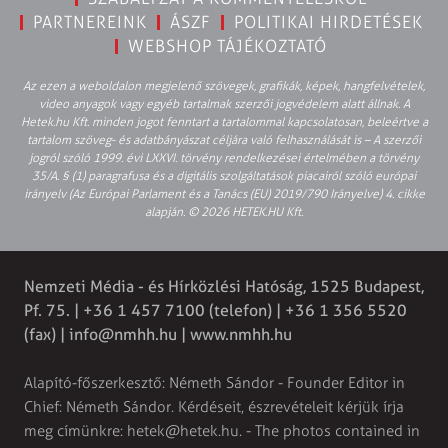
PARTNEREINK
ÁSZF
POLITIKAI HIRDETÉSEK
WEBSHOP TÁJÉKOZTATÓ
Az ezen a weboldalon megjelenő szövegek, grafikák, képek, hangfelvételek,
video anyagok vagy egyéb tartalmak szerzői jogvédelem alatt állnak. A
Hetek.hu Kft. minden jogot fenntart a tartalommal kapcsolatosan, beleértve a
tartalom szöveg- és adatbányászat céljára való felhasználását is – A szerzői
jogról szóló 1999. évi LXXVI. törvény rendelkezései értelmében a törvény
35/A. § (1) paragrafusa és a digitális szolgáltatások piacairól szóló európai
irányelv (Az Európai Parlament és a Tanács (EU) 2019/790 Irányelve) 4. cikke
alapján. © 2026 HETEK.HU Kft.
Nemzeti Média - és Hírközlési Hatóság, 1525 Budapest,
Pf. 75. | +36 1 457 7100 (telefon) | +36 1 356 5520
(fax) |
info@nmhh.hu
| www.nmhh.hu
Alapító-főszerkesztő: Németh Sándor - Founder Editor in
Chief: Németh Sándor. Kérdéseit, észrevételeit kérjük írja
meg címünkre:
hetek@hetek.hu
. - The photos contained in