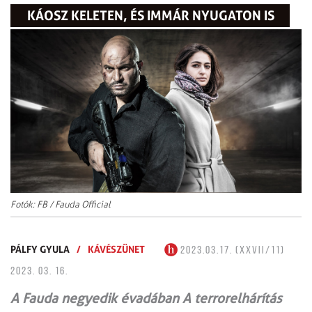
KÁOSZ KELETEN, ÉS IMMÁR NYUGATON IS
Fotók: FB / Fauda Official
PÁLFY GYULA
/
KÁVÉSZÜNET
2023.03.17. (XXVII/11)
2023. 03. 16.
A Fauda negyedik évadában A terrorelhárítás