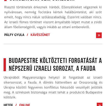
Riasztó történetek érkeznek Iránból. Ellenzékieket végeznek ki
nyilvánosan, nemrég focistára kértek halálbüntetést, aki szót
emelt, hogy nincs náluk szólásszabadság. Eszerint valóban nincs.
Az izraeli filmes történet viszont árnyaltabb képet mutat a zsidó
állam főellenségéről, vagyis inkább az ottani emberekről.
PÁLFY GYULA
/
KÁVÉSZÜNET
Budapestre költözteti forgatását a
népszerű izraeli sorozat, a Fauda
Ukrajnából Magyarországra helyezi át forgatását az izraeli
sikersorozat, a Fauda. A döntés hátterében az Oroszország és
Ukrajna közötti fegyveres konfliktus fokozódó veszélyét jelölték
meg. A színészek biztonsága miatt tehát a produkció Budapestre
költözik.
HETEK
/
ONLINE