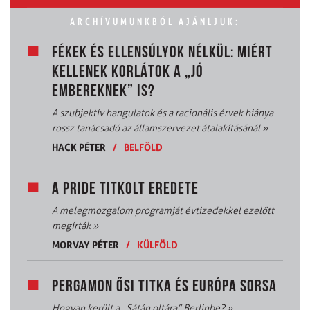
ARCHÍVUMUNKBÓL AJÁNLJUK:
FÉKEK ÉS ELLENSÚLYOK NÉLKÜL: MIÉRT
KELLENEK KORLÁTOK A „JÓ
EMBEREKNEK” IS?
A szubjektív hangulatok és a racionális érvek hiánya
rossz tanácsadó az államszervezet átalakításánál
»
HACK PÉTER
/
BELFÖLD
A PRIDE TITKOLT EREDETE
A melegmozgalom programját évtizedekkel ezelőtt
megírták
»
MORVAY PÉTER
/
KÜLFÖLD
PERGAMON ŐSI TITKA ÉS EURÓPA SORSA
Hogyan került a „Sátán oltára” Berlinbe?
»