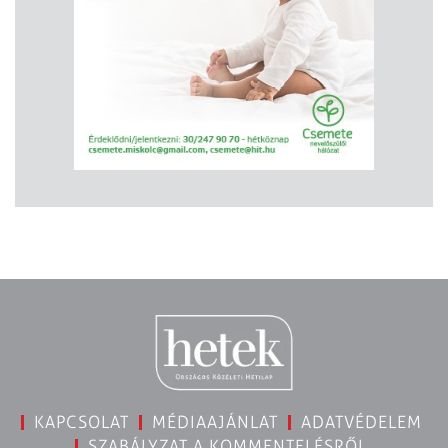
KAPCSOLAT
MÉDIAAJÁNLAT
ADATVÉDELEM
SZABÁLYZAT A KOMMENTELÉSRŐL