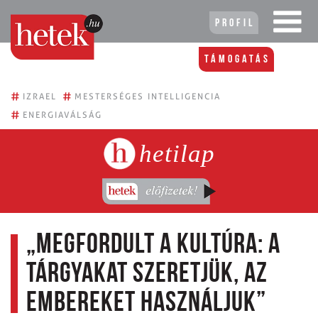
Profil
Támogatás
#
#
IZRAEL
MESTERSÉGES INTELLIGENCIA
#
ENERGIAVÁLSÁG
hetilap
„Megfordult a kultúra: a
tárgyakat szeretjük, az
embereket használjuk”