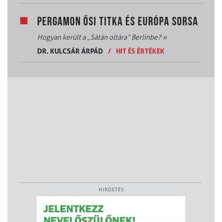
PERGAMON ŐSI TITKA ÉS EURÓPA SORSA
Hogyan került a „Sátán oltára” Berlinbe?
»
DR. KULCSÁR ÁRPÁD
/
HIT ÉS ÉRTÉKEK
HIRDETÉS