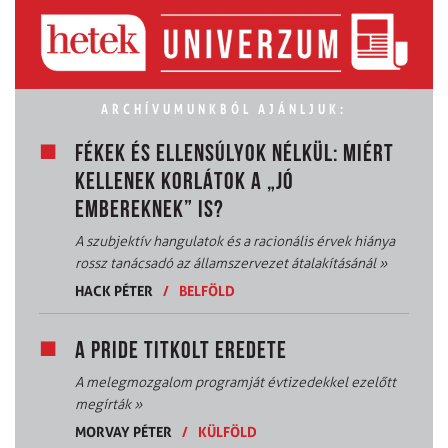
ARCHÍVUMUNKBÓL AJÁNLJUK:
FÉKEK ÉS ELLENSÚLYOK NÉLKÜL: MIÉRT
KELLENEK KORLÁTOK A „JÓ
EMBEREKNEK” IS?
A szubjektív hangulatok és a racionális érvek hiánya
rossz tanácsadó az államszervezet átalakításánál
»
HACK PÉTER
/
BELFÖLD
A PRIDE TITKOLT EREDETE
A melegmozgalom programját évtizedekkel ezelőtt
megírták
»
MORVAY PÉTER
/
KÜLFÖLD