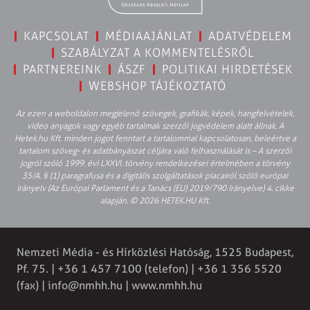
KAPCSOLAT
MÉDIAAJÁNLAT
ADATVÉDELEM
SZABÁLYZAT A KOMMENTELÉSRŐL
PARTNEREINK
ÁSZF
POLITIKAI HIRDETÉSEK
WEBSHOP TÁJÉKOZTATÓ
Az ezen a weboldalon megjelenő szövegek, grafikák, képek, hangfelvételek,
video anyagok vagy egyéb tartalmak szerzői jogvédelem alatt állnak. A
Hetek.hu Kft. minden jogot fenntart a tartalommal kapcsolatosan, beleértve a
tartalom szöveg- és adatbányászat céljára való felhasználását is – A szerzői
jogról szóló 1999. évi LXXVI. törvény rendelkezései értelmében a törvény
35/A. § (1) paragrafusa és a digitális szolgáltatások piacairól szóló európai
irányelv (Az Európai Parlament és a Tanács (EU) 2019/790 Irányelve) 4. cikke
alapján. © 2026 HETEK.HU Kft.
Nemzeti Média - és Hírközlési Hatóság, 1525 Budapest,
Pf. 75. | +36 1 457 7100 (telefon) | +36 1 356 5520
(fax) |
info@nmhh.hu
| www.nmhh.hu