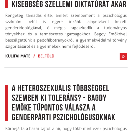
kisebbség szellemi diktatúrát akar
Rengeteg támadás érte, amiért szembement a pszichológus
szakmán belül is egyre inkább alapelvként kezelt
genderideológiával, ő mégis ragaszkodik a tudományos
tényekhez és a természetes igazságokhoz. Bagdy Emőkével
beszélgettünk a pedofilbotrányokról, a gyermekvédelmi törvény
szigorításáról és a gyermekek nemi fejlődéséről.
KULIFAI MÁTÉ
/
BELFÖLD
A heteroszexuális többséggel
szemben ki toleráns? - Bagdy
Emőke tűpontos válasza a
genderpárti pszichológusoknak
Körbejárta a hazai sajtót a hír, hogy több mint ezer pszichológus