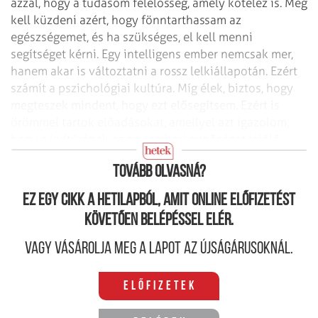
azzal, hogy a tudásom felelősség, amely kötelez is. Meg
kell küzdeni azért, hogy fönntarthassam az
egészségemet, és ha szükséges, el kell menni
segítséget kérni. Egy intelligens ember nemcsak mer,
hanem akar is változtatni a rossz lelkiállapotán. Ezért
számít a pszichológiai kultúra. Míg élek, biztos, hogy
megteszek mindent, hogy ezt elősegítsem. Ezért is
örömmel tartok előadásokat, amellyel azt igazolom,
hogy a kultúrának ez egy emberi minőséget jelölő
része.
Tovább olvasná?
Ez egy cikk a hetilapból, amit online előfizetést
követően belépéssel elér.
Vagy vásárolja meg a lapot az újságárusoknál.
Előfizetek