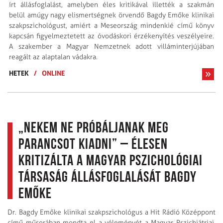
írt állásfoglalást, amelyben éles kritikával illették a szakmán
belül amúgy nagy elismertségnek örvendő Bagdy Emőke klinikai
szakpszichológust, amiért a Meseország mindenkié című könyv
kapcsán figyelmeztetett az óvodáskori érzékenyítés veszélyeire.
A szakember a Magyar Nemzetnek adott villáminterjújában
reagált az alaptalan vádakra.
HETEK
/
ONLINE
„Nekem ne próbáljanak meg
parancsot kiadni” – élesen
kritizálta a Magyar Pszichológiai
Társaság állásfoglalását Bagdy
Emőke
Dr. Bagdy Emőke klinikai szakpszichológus a Hit Rádió Középpont
című műsorában mondta el a véleményét a Magyar Pszichiátriai,