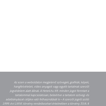
Az ezen a weboldalon megjelenő szövegek, grafikák, képek,
hangfelvételek, video anyagok vagy egyéb tartalmak szerzői
jogvédelem alatt állnak. A Hetek.hu Kft. minden jogot fenntart a
tartalommal kapcsolatosan, beleértve a tartalom szöveg- és
adatbányászat céljára való felhasználását is – A szerzői jogról szóló
1999. évi LXXVI. törvény rendelkezései értelmében a törvény 35/A. §