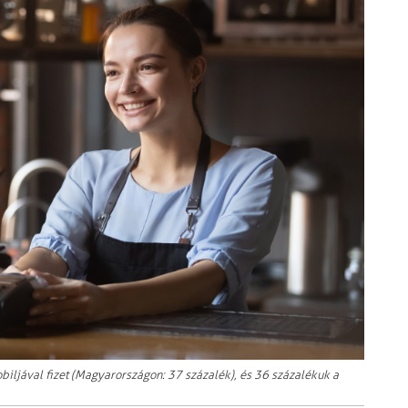
biljával fizet (Magyarországon: 37 százalék), és 36 százalékuk a