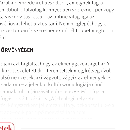
. Arról a nemzedékről beszélünk, amelynek tagjai
zben ebből kifolyólag könnyebben szereznek pénzügyi
 viszonyítási alap – az online világ, így az
ovációval lehet biztosítani. Nem meglepő, hogy a
tói szektorban is szeretnének minél többet megtudni
ént.
 ÖRVÉNYÉBEN
bjain azt taglalta, hogy az élménygazdaságot az Y
 között születettek – teremtették meg, kétségkívül
tolsó nemzedék, aki vágyott, vágyik az élményekre.
sadalom – a jelenkor kultúrszociológiája című
nnak túlburjánzását előre jelezve. Mint írja, a
ogások változását is: „A jelenlegi helyzetet
ési kényszerként jellemezni. Hogy bekapcsoljuk-e a
t; az x–edik pár cipő megvásárlása sem
n soha, senki nem olvassa el; elmegyünk az