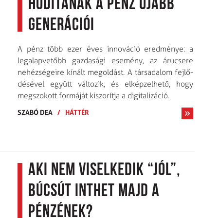
Hódítanak a pénz újabb
generációi
A pénz több ezer éves innováció eredménye: a
legalapvetőbb gazdasági esemény, az árucsere
nehéz­ségeire kínált megoldást. A társadalom fejlő­
désével együtt változik, és elképzelhető, hogy
megszokott formáját kiszorítja a digitalizáció.
SZABÓ DEA
/
HÁTTÉR
Aki nem viselkedik “jól”,
búcsút inthet majd a
pénzének?