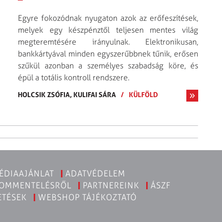
Egyre fokozódnak nyugaton azok az erőfeszítések,
melyek egy készpénztől teljesen mentes világ
megteremtésére irányulnak. Elektronikusan,
bankkártyával minden egyszerűbbnek tűnik, erősen
szűkül azonban a személyes szabadság köre, és
épül a totális kontroll rendszere.
HOLCSIK ZSÓFIA,
KULIFAI SÁRA
/
KÜLFÖLD
ÉDIAAJÁNLAT
ADATVÉDELEM
KOMMENTELÉSRŐL
PARTNEREINK
ÁSZF
ETÉSEK
WEBSHOP TÁJÉKOZTATÓ