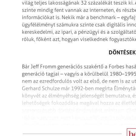
világ teljes lakosságának 32 százalékát teszik ki
szinte mindig fent vannak az interneten, és rés
információkat is. Nekik már a benchmark – egyfajta
ügyfélélményt számukra szinte csak digitális inn
kereskedelmi, az ipari, a pénzügyi és a szolgálta
róluk, főként azt, hogyan viselkednek fogyasztók
DÖNTÉSEK
Bár Jeff Fromm generációs szakértő a Forbes hasá
generáció tagjai – vagyis a körülbelül 1980–1995
nem az ezredfordulós volt az első, de nem is az u
Gerhard Schulze már 1992-ben megírta Élménytár
könyvét az élményéhség jelenségét bemutatva, és a
lehetőségek fokozódása magával hozza az életfelf
szerencsésebb döntési örvényként, mintsem dönt
rádiót vagy sem, nem kényszerítő erejű szükségle
elkerülhetetlen; az éppen elkészült könyvet talá
étterembe, bár éppen az imént vacsoráztunk.