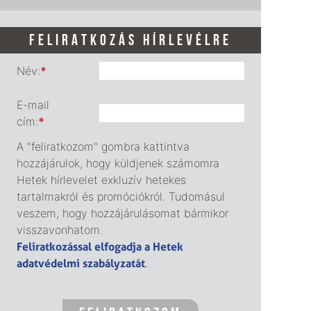
FELIRATKOZÁS HÍRLEVÉLRE
Név:
*
E-mail
cím:
*
A "feliratkozom" gombra kattintva
hozzájárulok, hogy küldjenek számomra
Hetek hírlevelet exkluzív hetekes
tartalmakról és promóciókról. Tudomásul
veszem, hogy hozzájárulásomat bármikor
visszavonhatom.
Feliratkozással elfogadja a Hetek
adatvédelmi szabályzatát
.