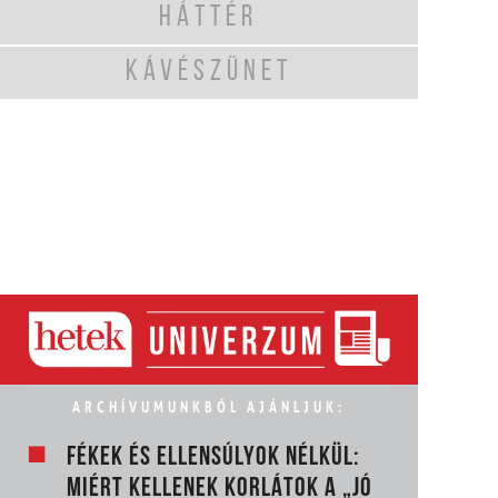
HÁTTÉR
KÁVÉSZÜNET
ARCHÍVUMUNKBÓL AJÁNLJUK:
FÉKEK ÉS ELLENSÚLYOK NÉLKÜL:
MIÉRT KELLENEK KORLÁTOK A „JÓ