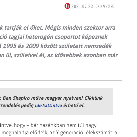
2021.07.23. (XXV/29)
 tartják el őket. Mégis minden szektor arra
áció tagjai heterogén csoportot képeznek
l 1995 és 2009 között született nemzedék
n ül, szüleivel él, az idősebbek azonban már
er, Ben Shapiro műve magyar nyelven! Cikkünk
egrendelés pedig
érhető el.
ide kattintva
ekintve, hogy – bár hazánkban nem túl nagy
meghaladja elődeik, az Y generáció lélekszámát: a