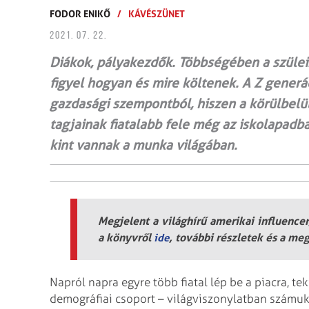
FODOR ENIKŐ
/
KÁVÉSZÜNET
2021. 07. 22.
Diákok, pályakezdők. Többségében a szüleik
figyel hogyan és mire költenek. A Z gener
gazdasági szempontból, hiszen a körülbelü
tagjainak fiatalabb fele még az iskolapadba
kint vannak a munka világában.
Megjelent a világhírű amerikai influenc
a könyvről
, további részletek és a m
ide
Napról napra egyre több fiatal lép be a piacra, t
demográfiai csoport – világviszonylatban számuk 