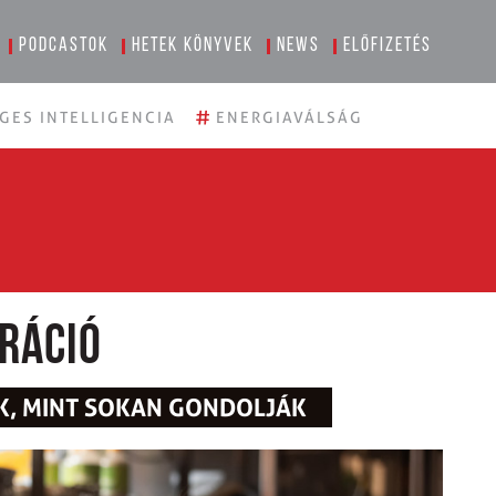
Podcastok
Hetek könyvek
News
Előfizetés
#
GES INTELLIGENCIA
ENERGIAVÁLSÁG
eráció
K, MINT SOKAN GONDOLJÁK