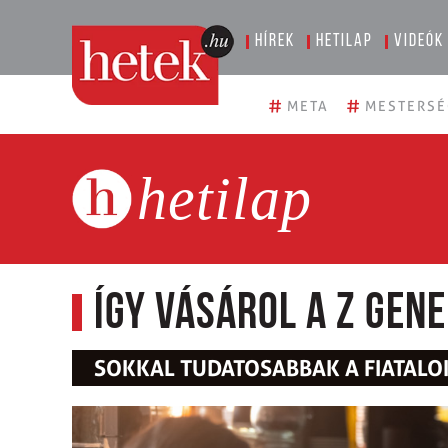
Hírek
Hetilap
Videók
#
#
META
MESTERSÉ
hetilap
Így vásárol a Z gen
SOKKAL TUDATOSABBAK A FIATALO