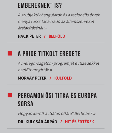
EMBEREKNEK” IS?
A szubjektív hangulatok és a racionális érvek
hiánya rossz tanácsadó az államszervezet
átalakításánál
»
HACK PÉTER
/
BELFÖLD
A PRIDE TITKOLT EREDETE
A melegmozgalom programját évtizedekkel
ezelőtt megírták
»
MORVAY PÉTER
/
KÜLFÖLD
PERGAMON ŐSI TITKA ÉS EURÓPA
SORSA
Hogyan került a „Sátán oltára” Berlinbe?
»
DR. KULCSÁR ÁRPÁD
/
HIT ÉS ÉRTÉKEK