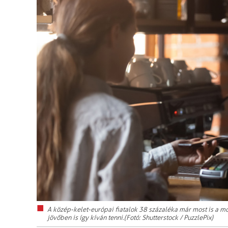
A közép-kelet-európai fiatalok 38 százaléka már most is a mo
jövőben is így kíván tenni.(Fotó: Shutterstock / PuzzlePix)