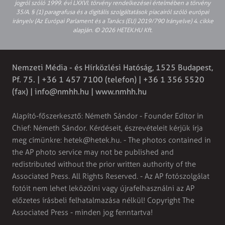
jogról szóló 1999. évi LXXVI. törvény rendelkezései értelmében a törvény
35/A. § (1) paragrafusa és a digitális szolgáltatások piacairól szóló európai
irányelv (Az Európai Parlament és a Tanács (EU) 2019/790 Irányelve) 4. cikke
alapján. © 2026 HETEK.HU Kft.
Nemzeti Média - és Hírközlési Hatóság, 1525 Budapest,
Pf. 75. | +36 1 457 7100 (telefon) | +36 1 356 5520
(fax) |
info@nmhh.hu
| www.nmhh.hu
Alapító-főszerkesztő: Németh Sándor - Founder Editor in
Chief: Németh Sándor. Kérdéseit, észrevételeit kérjük írja
meg címünkre:
hetek@hetek.hu
. - The photos contained in
the AP photo service may not be published and
redistributed without the prior written authority of the
Associated Press. All Rights Reserved. - Az AP fotószolgálat
fotóit nem lehet leközölni vagy újrafelhasználni az AP
előzetes írásbeli felhatalmazása nélkül! Copyright The
Associated Press - minden jog fenntartva!