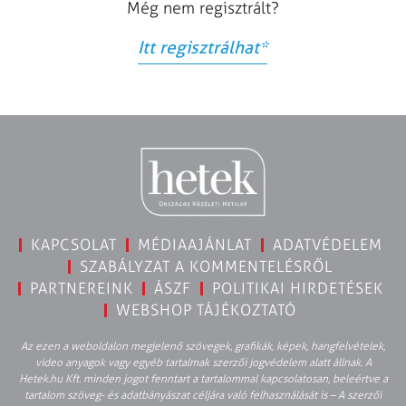
Még nem regisztrált?
Itt regisztrálhat
*
KAPCSOLAT
MÉDIAAJÁNLAT
ADATVÉDELEM
SZABÁLYZAT A KOMMENTELÉSRŐL
PARTNEREINK
ÁSZF
POLITIKAI HIRDETÉSEK
WEBSHOP TÁJÉKOZTATÓ
Az ezen a weboldalon megjelenő szövegek, grafikák, képek, hangfelvételek,
video anyagok vagy egyéb tartalmak szerzői jogvédelem alatt állnak. A
Hetek.hu Kft. minden jogot fenntart a tartalommal kapcsolatosan, beleértve a
tartalom szöveg- és adatbányászat céljára való felhasználását is – A szerzői