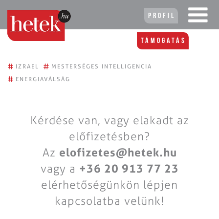
Profil
Támogatás
#
#
IZRAEL
MESTERSÉGES INTELLIGENCIA
#
ENERGIAVÁLSÁG
Kérdése van, vagy elakadt az
előfizetésben?
Az
elofizetes@hetek.hu
vagy a
+36 20 913 77 23
elérhetőségünkön lépjen
kapcsolatba velünk!