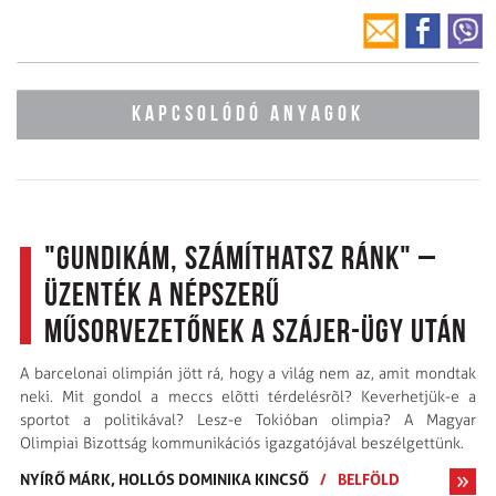
KAPCSOLÓDÓ ANYAGOK
"Gundikám, számíthatsz ránk" –
üzenték a népszerű
műsorvezetőnek a Szájer-ügy után
A barcelonai olimpián jött rá, hogy a világ nem az, amit mondtak
neki. Mit gondol a meccs elõtti térdelésrõl? Keverhetjük-e a
sportot a politikával? Lesz-e Tokióban olimpia? A Magyar
Olimpiai Bizottság kommunikációs igazgatójával beszélgettünk.
NYÍRŐ MÁRK,
HOLLÓS DOMINIKA KINCSŐ
/
BELFÖLD