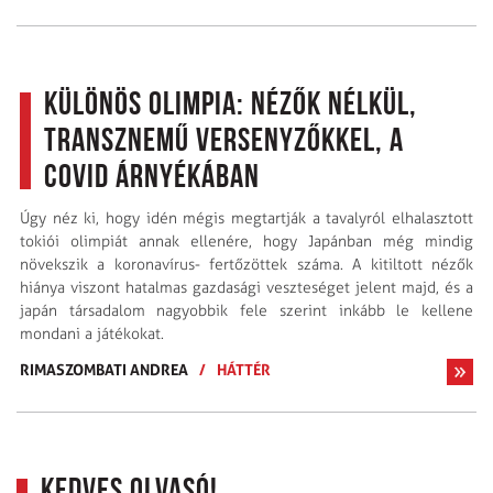
Különös olimpia: nézők nélkül,
transznemű versenyzőkkel, a
Covid árnyékában
Úgy néz ki, hogy idén mégis megtartják a tavalyról elhalasztott
tokiói olimpiát annak ellenére, hogy Japánban még mindig
növekszik a koronavírus- fertőzöttek száma. A kitiltott nézők
hiánya viszont hatalmas gazdasági veszteséget jelent majd, és a
japán társadalom nagyobbik fele szerint inkább le kellene
mondani a játékokat.
RIMASZOMBATI ANDREA
/
HÁTTÉR
Kedves Olvasó!