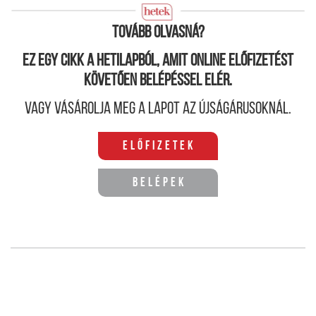
titkolt politikai büntetésnek szánták a kizárást.
Tovább olvasná?
Ez egy cikk a hetilapból, amit online előfizetést
követően belépéssel elér.
Vagy vásárolja meg a lapot az újságárusoknál.
Előfizetek
Belépek