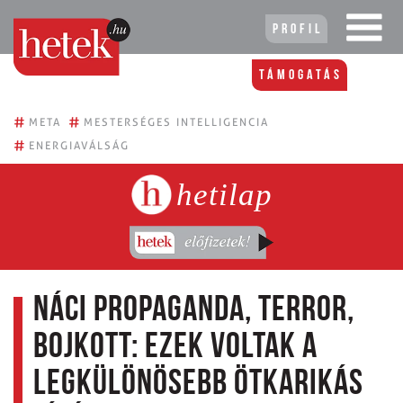
Profil
Támogatás
#
#
META
MESTERSÉGES INTELLIGENCIA
#
ENERGIAVÁLSÁG
hetilap
Náci propaganda, terror,
bojkott: ezek voltak a
legkülönösebb ötkarikás