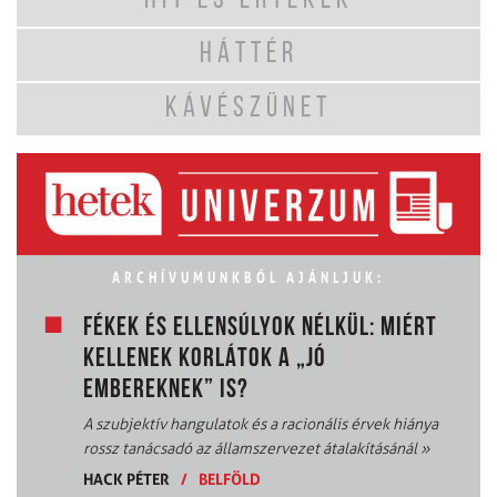
HIT ÉS ÉRTÉKEK
HÁTTÉR
KÁVÉSZÜNET
ARCHÍVUMUNKBÓL AJÁNLJUK:
FÉKEK ÉS ELLENSÚLYOK NÉLKÜL: MIÉRT
KELLENEK KORLÁTOK A „JÓ
EMBEREKNEK” IS?
A szubjektív hangulatok és a racionális érvek hiánya
rossz tanácsadó az államszervezet átalakításánál
»
HACK PÉTER
/
BELFÖLD