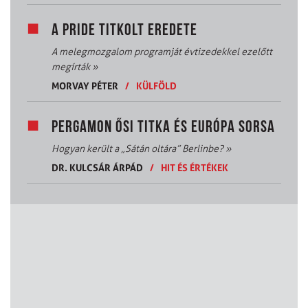
A PRIDE TITKOLT EREDETE
A melegmozgalom programját évtizedekkel ezelőtt
megírták
»
MORVAY PÉTER
/
KÜLFÖLD
PERGAMON ŐSI TITKA ÉS EURÓPA SORSA
Hogyan került a „Sátán oltára” Berlinbe?
»
DR. KULCSÁR ÁRPÁD
/
HIT ÉS ÉRTÉKEK