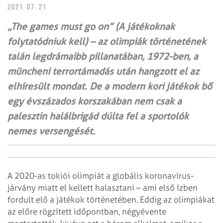
2021. 07. 21.
„The games must go on” (A játékoknak
folytatódniuk kell) – az olimpiák történetének
talán legdrámaibb pillanatában, 1972-ben, a
müncheni terrortámadás után hangzott el az
elhíresült mondat. De a modern kori játékok bő
egy évszázados korszakában nem csak a
palesztin halálbrigád dúlta fel a sportolók
nemes versengését.
A 2020-as tokiói olimpiát a globális koronavírus-
járvány miatt el kellett halasztani – ami első ízben
fordult elő a játékok történetében. Eddig az olimpiákat
az előre rögzített időpontban, négyévente