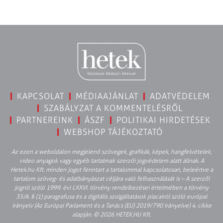
KAPCSOLAT
MÉDIAAJÁNLAT
ADATVÉDELEM
SZABÁLYZAT A KOMMENTELÉSRŐL
PARTNEREINK
ÁSZF
POLITIKAI HIRDETÉSEK
WEBSHOP TÁJÉKOZTATÓ
Az ezen a weboldalon megjelenő szövegek, grafikák, képek, hangfelvételek,
video anyagok vagy egyéb tartalmak szerzői jogvédelem alatt állnak. A
Hetek.hu Kft. minden jogot fenntart a tartalommal kapcsolatosan, beleértve a
tartalom szöveg- és adatbányászat céljára való felhasználását is – A szerzői
jogról szóló 1999. évi LXXVI. törvény rendelkezései értelmében a törvény
35/A. § (1) paragrafusa és a digitális szolgáltatások piacairól szóló európai
irányelv (Az Európai Parlament és a Tanács (EU) 2019/790 Irányelve) 4. cikke
alapján. © 2026 HETEK.HU Kft.