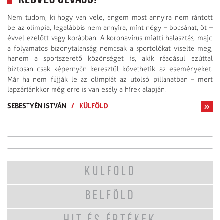
Nem tudom, ki hogy van vele, engem most annyira nem rántott
be az olimpia, legalábbis nem annyira, mint négy – bocsánat, öt –
évvel ezelőtt vagy korábban. A koronavírus miatti halasztás, majd
a folyamatos bizonytalanság nemcsak a sportolókat viselte meg,
hanem a sportszerető közönséget is, akik ráadásul ezúttal
biztosan csak képernyőn keresztül követhetik az eseményeket.
Már ha nem fújják le az olimpiát az utolsó pillanatban – mert
lapzártánkkor még erre is van esély a hírek alapján.
SEBESTYÉN ISTVÁN
/
KÜLFÖLD
KÜLFÖLD
BELFÖLD