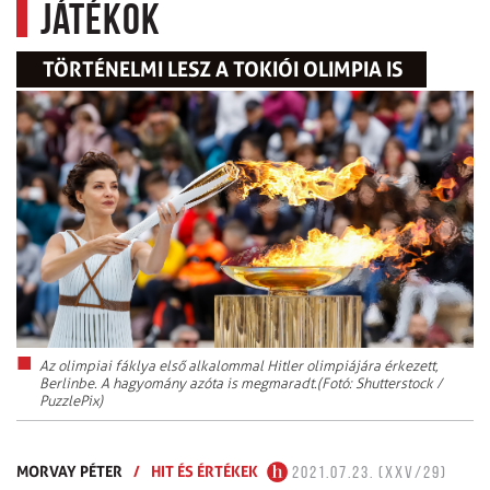
játékok
TÖRTÉNELMI LESZ A TOKIÓI OLIMPIA IS
Az olimpiai fáklya első alkalommal Hitler olimpiájára érkezett,
Berlinbe. A hagyomány azóta is megmaradt.(Fotó: Shutterstock /
PuzzlePix)
MORVAY PÉTER
/
HIT ÉS ÉRTÉKEK
2021.07.23. (XXV/29)