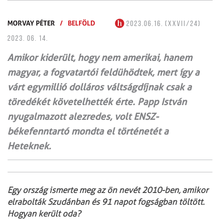
MORVAY PÉTER
/
BELFÖLD
2023.06.16. (XXVII/24)
2023. 06. 14.
Amikor kiderült, hogy nem amerikai, hanem
magyar, a fogvatartói feldühödtek, mert így a
várt egymillió dolláros váltságdíjnak csak a
töredékét követelhették érte. Papp István
nyugalmazott alezredes, volt ENSZ-
békefenntartó mondta el történetét a
Heteknek.
Egy ország ismerte meg az ön nevét 2010-ben, amikor
elrabolták Szudánban és 91 napot fogságban töltött.
Hogyan került oda?