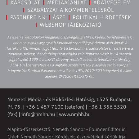
KAPCSOLAT
MÉDIAAJÁNLAT
ADATVÉDELEM
SZABÁLYZAT A KOMMENTELÉSRŐL
PARTNEREINK
ÁSZF
POLITIKAI HIRDETÉSEK
WEBSHOP TÁJÉKOZTATÓ
Az ezen a weboldalon megjelenő szövegek, grafikák, képek, hangfelvételek,
video anyagok vagy egyéb tartalmak szerzői jogvédelem alatt állnak. A
Hetek.hu Kft. minden jogot fenntart a tartalommal kapcsolatosan, beleértve a
tartalom szöveg- és adatbányászat céljára való felhasználását is – A szerzői
jogról szóló 1999. évi LXXVI. törvény rendelkezései értelmében a törvény
35/A. § (1) paragrafusa és a digitális szolgáltatások piacairól szóló európai
irányelv (Az Európai Parlament és a Tanács (EU) 2019/790 Irányelve) 4. cikke
alapján. © 2026 HETEK.HU Kft.
Nemzeti Média - és Hírközlési Hatóság, 1525 Budapest,
Pf. 75. | +36 1 457 7100 (telefon) | +36 1 356 5520
(fax) |
info@nmhh.hu
| www.nmhh.hu
Alapító-főszerkesztő: Németh Sándor - Founder Editor in
Chief: Németh Sándor. Kérdéseit, észrevételeit kérjük írja