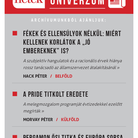
ARCHÍVUMUNKBÓL AJÁNLJUK:
FÉKEK ÉS ELLENSÚLYOK NÉLKÜL: MIÉRT
KELLENEK KORLÁTOK A „JÓ
EMBEREKNEK” IS?
A szubjektív hangulatok és a racionális érvek hiánya
rossz tanácsadó az államszervezet átalakításánál
»
HACK PÉTER
/
BELFÖLD
A PRIDE TITKOLT EREDETE
A melegmozgalom programját évtizedekkel ezelőtt
megírták
»
MORVAY PÉTER
/
KÜLFÖLD