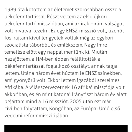
1989 óta kötöttem az életemet szorosabban össze a
békefenntartással. Részt vettem az első újkori
békefenntartó misszióban, ami az iraki–iráni válságot
volt hivatva kezelni. Ez egy ENSZ-misszió volt, tizenöt
fős, rajtam kívül lengyelek voltak még az egykori
szocialista táborból, és emlékszem, Nagy Imre
temetése előtt egy nappal mentünk ki. Miután
hazajöttem, a HM-ben éppen felállították a
békefenntartással foglalkozó osztályt, annak tagja
lettem. Utána három évet húztam le ENSZ színekben,
ami gyönyörű volt. Ekkor lettem igazából szerelmes
Afrikába. A világszervezetnek 16 afrikai missziója volt
akkoriban, és én mint katonai iránytiszt három év alatt
bejártam mind a 16 missziót. 2005 után ezt már
civilben folytattam, Kongóban, az Európai Unió első
védelmi reformmissziójában.