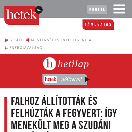
Profil
Támogatás
#
#
IZRAEL
MESTERSÉGES INTELLIGENCIA
#
ENERGIAVÁLSÁG
hetilap
Falhoz állították és
felhúzták a fegyvert: így
menekült meg a szudáni