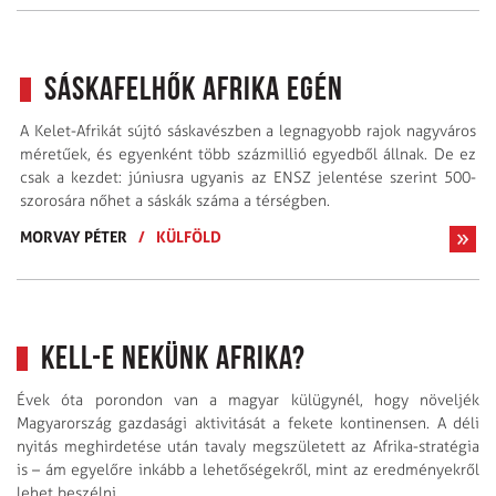
Sáskafelhők Afrika egén
A Kelet-Afrikát sújtó sáskavészben a legnagyobb rajok nagyváros
méretűek, és egyenként több százmillió egyedből állnak. De ez
csak a kezdet: júniusra ugyanis az ENSZ jelentése szerint 500-
szorosára nőhet a sáskák száma a térségben.
MORVAY PÉTER
/
KÜLFÖLD
Kell-e nekünk Afrika?
Évek óta porondon van a magyar külügynél, hogy növeljék
Magyarország gazdasági aktivitását a fekete kontinensen. A déli
nyitás meghirdetése után tavaly megszületett az Afrika-stratégia
is – ám egyelőre inkább a lehetőségekről, mint az eredményekről
lehet beszélni.