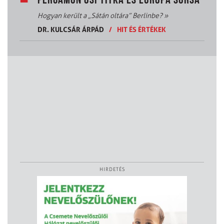
PERGAMON ŐSI TITKA ÉS EURÓPA SORSA
Hogyan került a „Sátán oltára” Berlinbe?
»
DR. KULCSÁR ÁRPÁD
/
HIT ÉS ÉRTÉKEK
HIRDETÉS